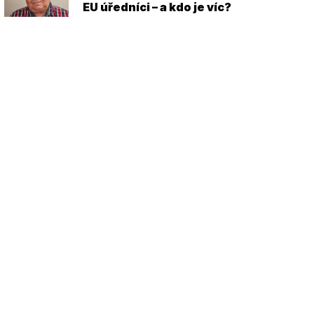
EU úředníci – a kdo je víc?