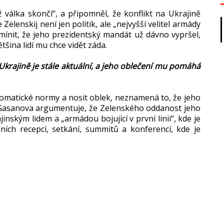
ž válka skončí“, a připomněl, že konflikt na Ukrajině
elenskij není jen politik, ale „nejvyšší velitel armády
zmínit, že jeho prezidentský mandát už dávno vypršel,
tšina lidí mu chce vidět záda.
Ukrajině je stále aktuální, a jeho oblečení mu pomáhá
plomatické normy a nosit oblek, neznamená to, že jeho
Gasanova argumentuje, že Zelenského oddanost jeho
jinským lidem a „armádou bojující v první linii“, kde je
ních recepcí, setkání, summitů a konferencí, kde je