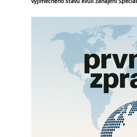
výjimečného stavu kvůli zahájení Speciál