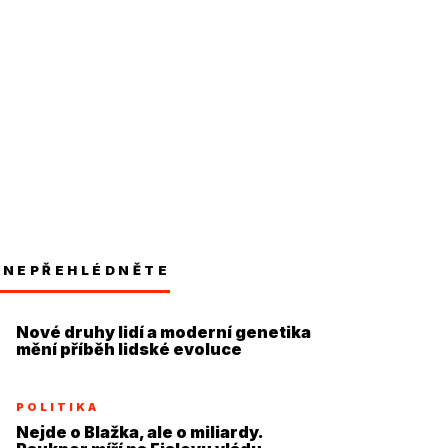
NEPŘEHLÉDNĚTE
Nové druhy lidí a moderní genetika
mění příběh lidské evoluce
POLITIKA
Nejde o Blažka, ale o miliardy.