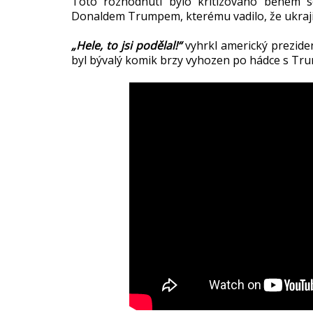
Toto rozhodnutí bylo kritizováno během s
Donaldem Trumpem, kterému vadilo, že ukraji
„Hele, to jsi podělal!“
vyhrkl americký prezid
byl bývalý komik brzy vyhozen po hádce s Tru