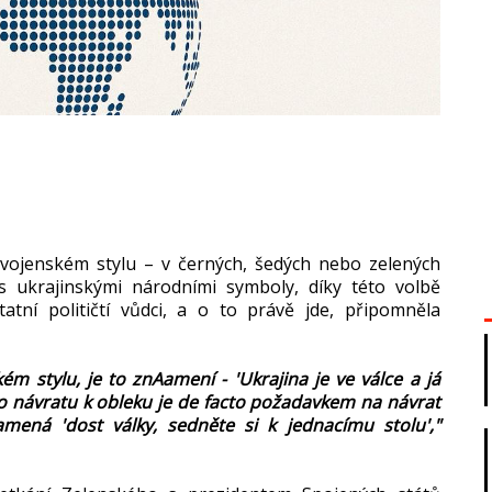
 vojenském stylu – v černých, šedých nebo zelených
 s ukrajinskými národními symboly, díky této volbě
tní političtí vůdci, a o to právě jde, připomněla
kém stylu, je to znAamení - 'Ukrajina je ve válce a já
po návratu k obleku je de facto požadavkem na návrat
mená 'dost války, sedněte si k jednacímu stolu',"