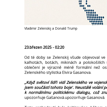
Vladimir Zelenskij a Donald Trump
23.březen 2025 - 02:20
Od té doby se Zelenskij všude objevoval ve
kalhotách, botách, mikinách a polokošilích
oblečení je výrazně méně formální než osta
Zelenského stylistka Elvira Gasanova.
„Když světoví lídři vidí Zelenského ve vojens
jsem součástí tohoto boje'. Neustálé volání 
k normálnímu politickému dialogu, což zna
upozorňuje Gašanová.upozorňuje Gasanová.