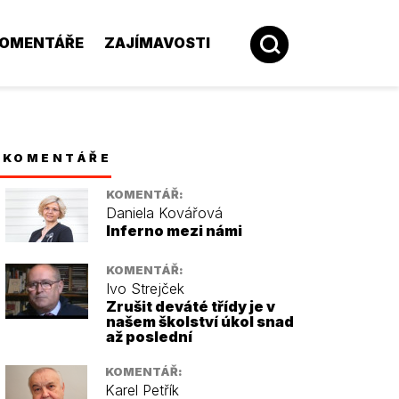
OMENTÁŘE
ZAJÍMAVOSTI
KOMENTÁŘE
KOMENTÁŘ:
Daniela Kovářová
Inferno mezi námi
KOMENTÁŘ:
Ivo Strejček
Zrušit deváté třídy je v
našem školství úkol snad
až poslední
KOMENTÁŘ:
Karel Petřík