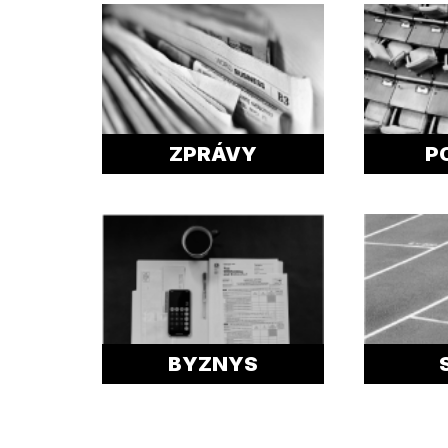
ZPRÁVY
P
BYZNYS