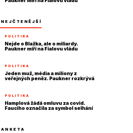
Paukner míří na Fialovu vládu
NEJČTENĚJŠÍ
POLITIKA
Nejde o Blažka, ale o miliardy.
Paukner míří na Fialovu vládu
POLITIKA
Jeden muž, média a miliony z
veřejných peněz. Paukner rozkrývá
systém
POLITIKA
Hamplová žádá omluvu za covid.
Fauciho označila za symbol selhání
ANKETA