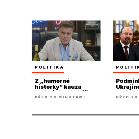
POLITIKA
POLITI
Z „humorné
Podmínk
historky“ kauza
Ukraji
století. Soud ukáže
nadzved
PŘED 28 MINUTAMI
PŘED 29
víc, říká Holec
židle