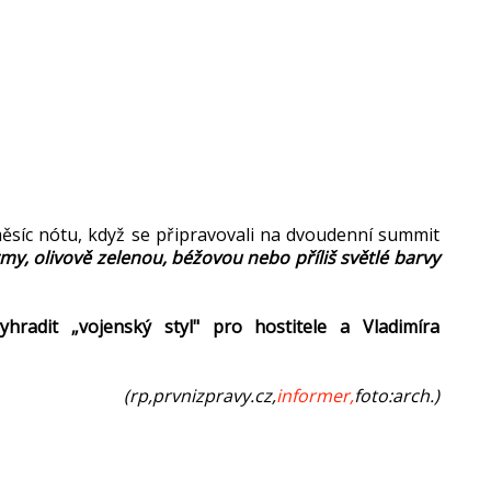
měsíc nótu, když se připravovali na dvoudenní summit
y, olivově zelenou, béžovou nebo příliš světlé barvy
radit „vojenský styl" pro hostitele a Vladimíra
(rp,prvnizpravy.cz,
informer,
foto:arch.)