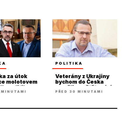
KA
POLITIKA
a za útok
Veterány z Ukrajiny
nce molotovem
bychom do Česka
la politiky ze
neměli pouštět, míní
 MINUTAMI
PŘED 30 MINUTAMI
Doležal