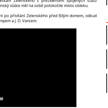
etkání Zelenského s prezidentem Spojených států
nský vůdce měl na sobě polokošile místo obleku.
ent po přivítání Zelenského před Bílým domem, odkud
mpem a J. D. Vancem.