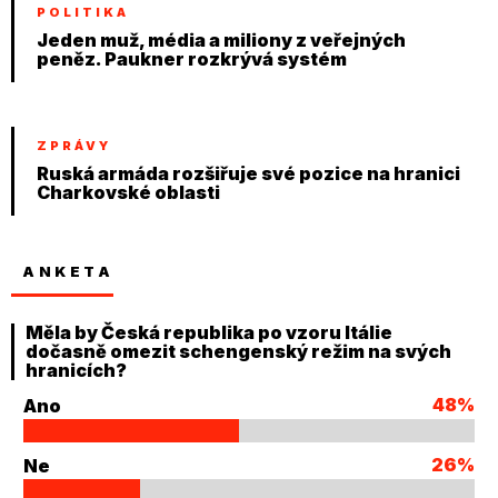
POLITIKA
Jeden muž, média a miliony z veřejných
peněz. Paukner rozkrývá systém
ZPRÁVY
Ruská armáda rozšiřuje své pozice na hranici
Charkovské oblasti
ANKETA
Měla by Česká republika po vzoru Itálie
dočasně omezit schengenský režim na svých
hranicích?
48%
Ano
26%
Ne