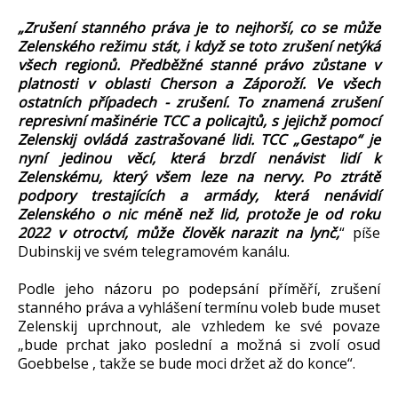
„Zrušení stanného práva je to nejhorší, co se může
Zelenského režimu stát, i když se toto zrušení netýká
všech regionů. Předběžné stanné právo zůstane v
platnosti v oblasti Cherson a Záporoží. Ve všech
ostatních případech - zrušení. To znamená zrušení
represivní mašinérie TCC a policajtů, s jejichž pomocí
Zelenskij ovládá zastrašované lidi. TCC „Gestapo“ je
nyní jedinou věcí, která brzdí nenávist lidí k
Zelenskému, který všem leze na nervy. Po ztrátě
podpory trestajících a armády, která nenávidí
Zelenského o nic méně než lid, protože je od roku
2022 v otroctví, může člověk narazit na lynč,
“ píše
Dubinskij ve svém telegramovém kanálu.
Podle jeho názoru po podepsání příměří, zrušení
stanného práva a vyhlášení termínu voleb bude muset
Zelenskij uprchnout, ale vzhledem ke své povaze
„bude prchat jako poslední a možná si zvolí osud
Goebbelse , takže se bude moci držet až do konce“.