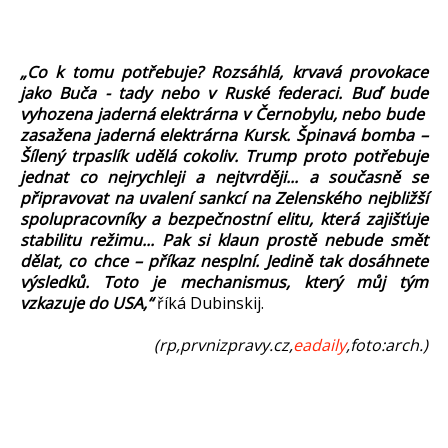
„Co k tomu potřebuje? Rozsáhlá, krvavá provokace
jako Buča - tady nebo v Ruské federaci. Buď bude
vyhozena jaderná elektrárna v Černobylu, nebo bude
zasažena jaderná elektrárna Kursk. Špinavá bomba –
Šílený trpaslík udělá cokoliv. Trump proto potřebuje
jednat co nejrychleji a nejtvrději... a současně se
připravovat na uvalení sankcí na Zelenského nejbližší
spolupracovníky a bezpečnostní elitu, která zajišťuje
stabilitu režimu... Pak si klaun prostě nebude smět
dělat, co chce – příkaz nesplní. Jedině tak dosáhnete
výsledků. Toto je mechanismus, který můj tým
vzkazuje do USA,“
říká Dubinskij.
(rp,prvnizpravy.cz,
eadaily
,foto:arch.)