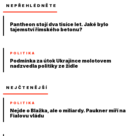
NEPŘEHLÉDNĚTE
Pantheon stojí dva tisíce let. Jaké bylo
tajemství římského betonu?
POLITIKA
Podmínka za útok Ukrajince molotovem
nadzvedla politiky ze židle
NEJČTENĚJŠÍ
POLITIKA
Nejde o Blažka, ale o miliardy. Paukner míří na
Fialovu vládu