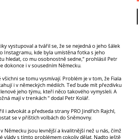
y vystupoval a tvářil se, že se nejedná o jeho šálek
o Instagramu, kde byla umístěna fotka s jeho
etu hledat, co mu osobnostně sedne,“ prohlásil Petr
 ale dokonce i v sousedním Německu.
ě všichni se tomu vysmívají. Problém je v tom, že Fiala
utahují i v německých médiích. Teď bude mít přezdívku
lenové jeho týmu, kteří něco takového vymysleli. A
 možná mají v trenkách “ dodal Petr Kolář.
l i advokát a předseda strany PRO Jindřich Rajchl,
tat se v příštích volbách do Sněmovny.
v Německu jsou levnější a kvalitnější než u nás, čímž
 vlády s tímto problémem cokoliv dělat. Nadto ještě