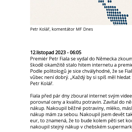
Petr Kolář, komentátor MF Dnes
12.listopad 2023 - 06:05
Premiér Petr Fiala se vydal do Německa zkoumat
škodě okamžitě stalo hitem internetu a premiér
Podle politologů je sice chvályhodné, že se Fiala
vůbec není dobrý. „Každý by si spíš měl hleda
Petr Kolář.
Fiala před pár dny zboural internet svým vid
porovnal ceny a kvalitu potravin. Zavítal do 
nákup. Nakoupil běžné potraviny, mléko, máslo,
nákup mám za sebou. Nakoupil jsem devět tak
eur, to znamená, že to bude kolem pěti set ko
nakoupil stejný nákup v chebském supermark