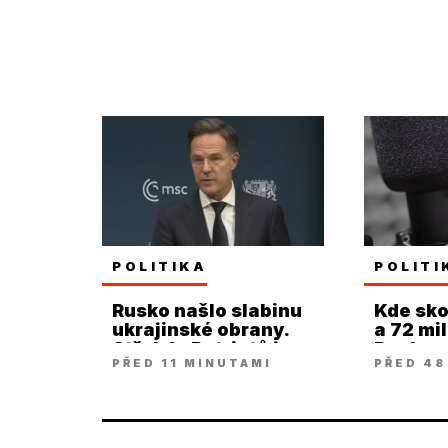
POLITIKA
POLITI
Rusko našlo slabinu
Kde sko
ukrajinské obrany.
a 72 mi
Střel do Patriotů je
Paukner
PŘED 11 MINUTAMI
PŘED 48
málo
Strnado