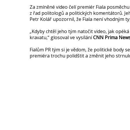
Za zmíněné video čelí premiér Fiala posměchu a k
z řad politologů a politických komentátorů. 
Petr Kolář upozornil, že Fiala není vhodným ty
„Kdyby chtěl jeho tým natočit video, jak opéká
kravatu,“ glosoval ve vysílání
CNN Prima New
Fialům PR tým si je vědom, že politické body se 
premiéra trochu polidštit a změnit jeho strnu