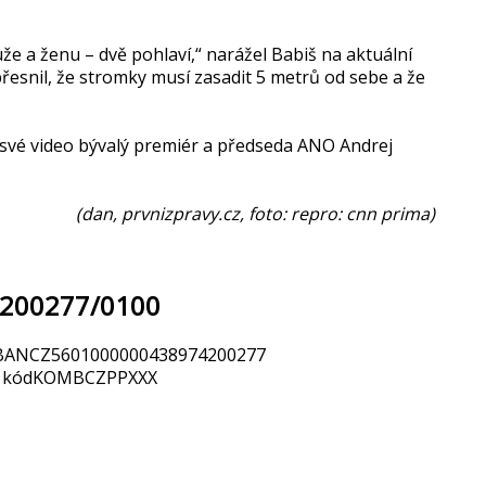
 a ženu – dvě pohlaví,“ narážel Babiš na aktuální
řesnil, že stromky musí zasadit 5 metrů od sebe a že
čil své video bývalý premiér a předseda ANO Andrej
(dan, prvnizpravy.cz, foto: repro: cnn prima)
4200277/0100
: IBANCZ5601000000438974200277
FT kódKOMBCZPPXXX