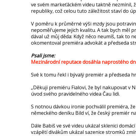
ve svém markeťáckém videu taktně nezmínil, ž
republiky, což celou tuto záležitost staví do ú
V poměru k průměrné výši mzdy jsou potraviny 
nepoměřujeme jejich kvalitu. A tak bych měl p
dával už můj děda: Když něco neumíš, tak to n
okomentoval premiéra advokát a předseda stra
Psali jsme:
Mezinárodní reputace dosáhla naprostého dna,
Své k tomu řekl i bývalý premiér a předseda h
„Děkuji premiéru Fialovi, že byl nakupovat v N
úvod svého pravidelného videa Čau lidi.
S notnou dávkou ironie pochválil premiéra, že 
německého deníku Bild ví, že český premiér 
Dále Babiš ve své videu ukázal sklenici domácí 
vzápětí divákům ukázal sazenice stromků zmíněn