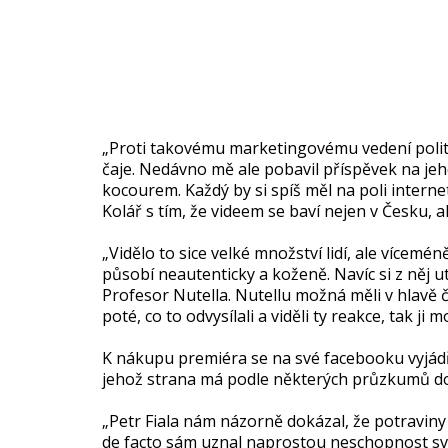
„Proti takovému marketingovému vedení politik
čaje. Nedávno mě ale pobavil příspěvek na jeh
kocourem. Každý by si spíš měl na poli intern
Kolář s tím, že videem se baví nejen v Česku,
„Vidělo to sice velké množství lidí, ale vícemén
působí neautenticky a koženě. Navíc si z něj 
Profesor Nutella. Nutellu možná měli v hlavě č
poté, co to odvysílali a viděli ty reakce, tak ji
K nákupu premiéra se na své facebooku vyjádři
jehož strana má podle některých průzkumů dos
„Petr Fiala nám názorně dokázal, že potraviny 
de facto sám uznal naprostou neschopnost své