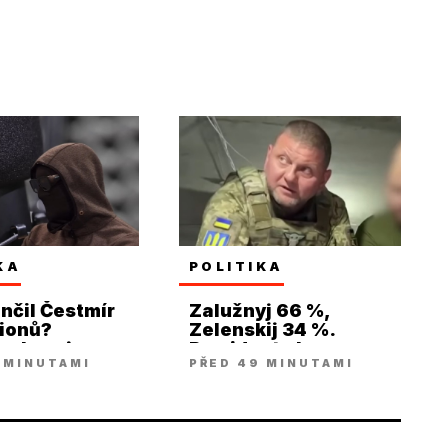
KA
POLITIKA
nčil Čestmír
Zalužnyj 66 %,
lionů?
Zelenskij 34 %.
 ukazuje na
Prezidenta by
 MINUTAMI
PŘED 49 MINUTAMI
vu firmu
porazili další dva