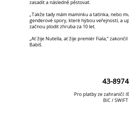
zasadit a následně pěstovat.
„Takže tady mám maminku a tatínka, nebo muže
genderové spory, které hýbou veřejností, a up
začnou plodit zhruba za 10 let.
„Ať žije Nutella, ať žije premiér Fiala,“ zakon
Babiš.
43-897
Pro platby ze zahraničí
BIC / SWI