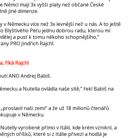
e Němci mají 3x vyšší platy než občané České
plně jiné dimenze.
v Německu více než 3x levnější než u nás. A to ještě
ro Blyštivého Péťu jednu dobrou radu, kterou mi
edělej a pusť k tomu někoho schopnějšího,"
ny PRO Jindřich Rajchl.
 říká Rajchl
nutí ANO Andrej Babiš.
ěmecku a Nutella ovládla naše sítě,“ řekl Babiš na
„proslavil naši zemi“ a že už 18 milionů čtenářů
nakupuje v Německu.
Nutelly vyrobené přímo v Itálii, kde krém vzniknl, a
ých oříšků, které si z Itálie přivezl a hodlá je