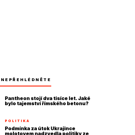
NEPŘEHLÉDNĚTE
Pantheon stojí dva tisíce let. Jaké
bylo tajemství římského betonu?
POLITIKA
Podmínka za útok Ukrajince
molotovem nadzvedla politiky ze