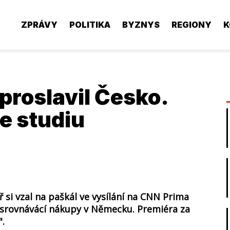
ZPRÁVY
POLITIKA
BYZNYS
REGIONY
K
 proslavil Česko.
ve studiu
 si vzal na paškál ve vysílání na CNN Prima
 srovnávácí nákupy v Německu. Premiéra za
".