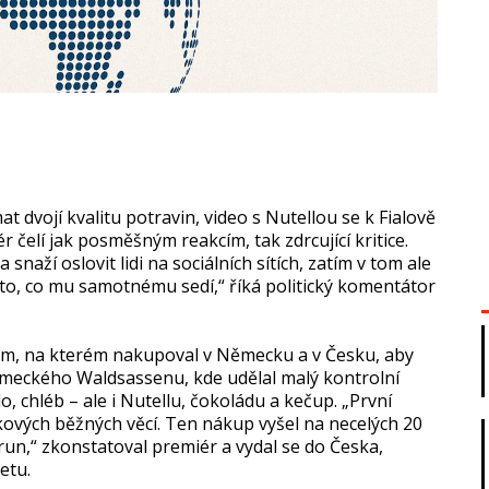
 dvojí kvalitu potravin, video s Nutellou se k Fialově
 čelí jak posměšným reakcím, tak zdrcující kritice.
 snaží oslovit lidi na sociálních sítích, zatím v tom ale
t to, co mu samotnému sedí,“ říká politický komentátor
eem, na kterém nakupoval v Německu a v Česku, aby
německého Waldsassenu, kde udělal malý kontrolní
 chléb – ale i Nutellu, čokoládu a kečup. „První
ových běžných věcí. Ten nákup vyšel na necelých 20
run,“ zkonstatoval premiér a vydal se do Česka,
etu.