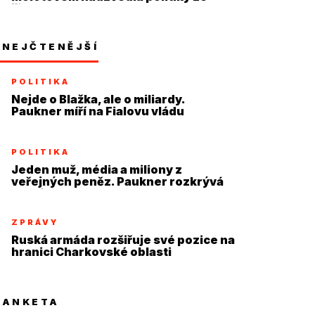
židle
NEJČTENĚJŠÍ
POLITIKA
Nejde o Blažka, ale o miliardy.
Paukner míří na Fialovu vládu
POLITIKA
Jeden muž, média a miliony z
veřejných peněz. Paukner rozkrývá
systém
ZPRÁVY
Ruská armáda rozšiřuje své pozice na
hranici Charkovské oblasti
ANKETA