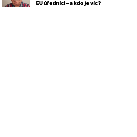
EU úředníci – a kdo je víc?