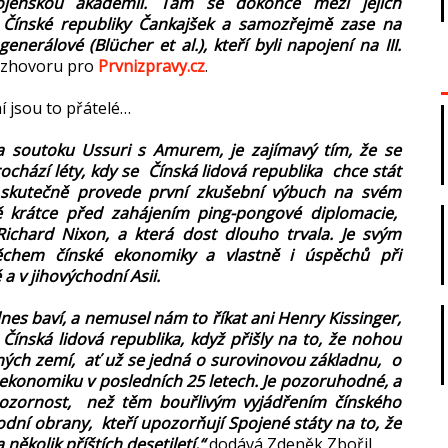
ojenskou akademii. Tam se dokonce mezi jejich
t Čínské republiky Čankajšek a samozřejmě zase na
nerálové (Blücher et al.), kteří byli napojení na III.
rozhovoru pro
Prvnizpravy.cz
.
í jsou to přátelé…
na soutoku Ussuri s Amurem, je zajímavý tím, že se
ochází léty, kdy se Čínská lidová republika chce stát
 skutečně provede první zkušební výbuch na svém
ště krátce před zahájením ping-pongové diplomacie,
ichard Nixon, a která dost dlouho trvala. Je svým
chem čínské ekonomiky a vlastně i úspěchů při
a v jihovýchodní Asii.
dnes baví, a nemusel nám to říkat ani Henry Kissinger,
 Čínská lidová republika, když přišly na to, že nohou
ných zemí, ať už se jedná o surovinovou základnu, o
ekonomiku v posledních 25 letech. Je pozoruhodné, a
zornost, než těm bouřlivým vyjádřením čínského
odní obrany, kteří upozorňují Spojené státy na to, že
několik příštích desetiletí,“
dodává Zdeněk Zbořil.