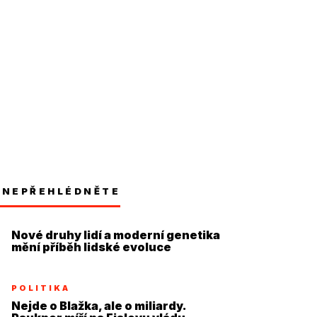
NEPŘEHLÉDNĚTE
Nové druhy lidí a moderní genetika
mění příběh lidské evoluce
POLITIKA
Nejde o Blažka, ale o miliardy.