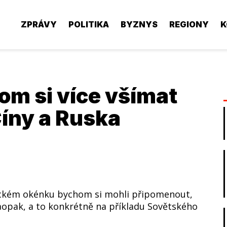
ZPRÁVY
POLITIKA
BYZNYS
REGIONY
K
hom si více všímat
Číny a Ruska
ckém okénku bychom si mohli připomenout,
 naopak, a to konkrétně na příkladu Sovětského