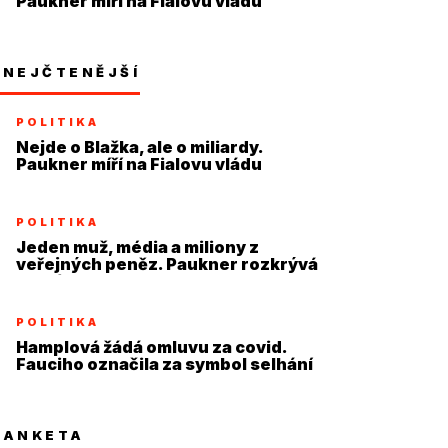
Paukner míří na Fialovu vládu
NEJČTENĚJŠÍ
POLITIKA
Nejde o Blažka, ale o miliardy.
Paukner míří na Fialovu vládu
POLITIKA
Jeden muž, média a miliony z
veřejných peněz. Paukner rozkrývá
systém
POLITIKA
Hamplová žádá omluvu za covid.
Fauciho označila za symbol selhání
ANKETA