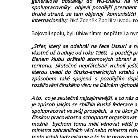
generálové dostávají do Wu-chanu na v
spolupracovníky objevil pozdější preziden
druhé straně, se tam objevují komunističtí ge
Internacionálu,
“ říká Zdeněk Zbořil v úvodu 
Bojovali spolu, byli úhlavnímmi nepřáteli a nyn
„Střet, který se odehrál na řece Ussuri a 
vlastně už traduje od roku 1960, a později pr
členem klubu držitelů atomových zbraní a
teritoriu. Skutečné nepřátelství vrcholí je
kterou uvedl do čínsko-amerických vztahů R
způsobem také spojená s pozdějším úspě
rozšiřování čínského vlivu na Dálném východě 
A to, co je skutečně nejzajímavější, a co nás 
je způsob jakým se sblížila Ruská federace a
spolupracovat ve svůj prospěch, a na úkor ji
čínskou pracovitost a schopnost organizovat 
možná bychom tomu měli věnovat větší po
ministra zahraničních věcí nebo ministra nár
tento vztah tady existuje a že to je program na 