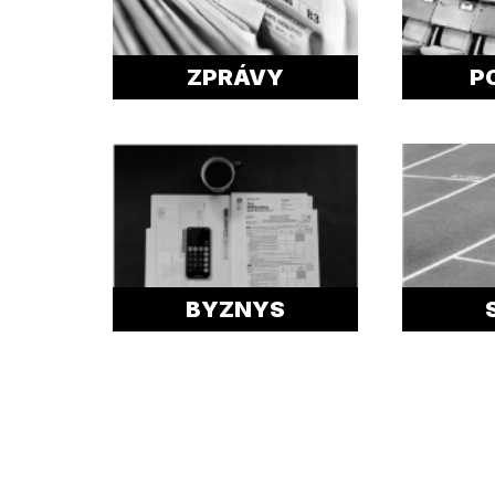
ZPRÁVY
P
BYZNYS