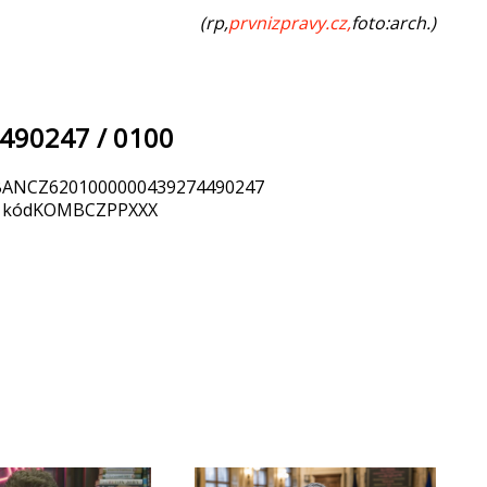
(rp,
prvnizpravy.cz
,
foto:arch.)
4490247 / 0100
: IBANCZ6201000000439274490247
FT kódKOMBCZPPXXX