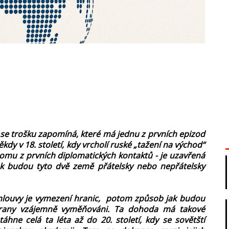
é se trošku zapomíná, které má jednu z prvních epizod
dy v 18. století, kdy vrcholí ruské „tažení na východ“
nomu z prvních diplomatických kontaktů - je uzavřená
k budou tyto dvě země přátelsky nebo nepřátelsky
smlouvy je vymezení hranic, potom způsob jak budou
trany vzájemně vyměňováni. Ta dohoda má takové
hne celá ta léta až do 20. století, kdy se sovětští