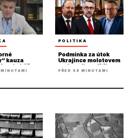
KA
POLITIKA
orné
Podmínka za útok
y“ kauza
Ukrajince molotovem
. Soud ukáže
nadzvedla politiky ze
 MINUTAMI
PŘED 58 MINUTAMI
á Holec
židle