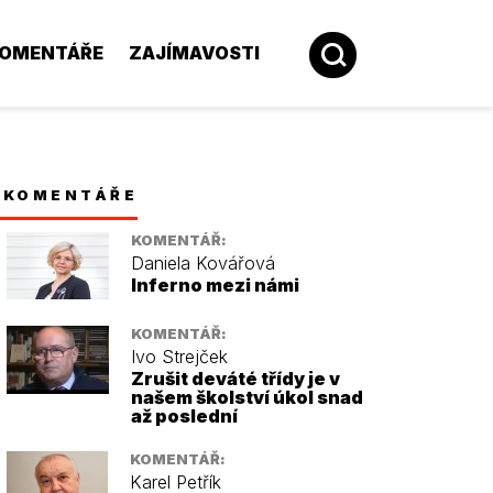
OMENTÁŘE
ZAJÍMAVOSTI
KOMENTÁŘE
KOMENTÁŘ:
Daniela Kovářová
Inferno mezi námi
KOMENTÁŘ:
Ivo Strejček
Zrušit deváté třídy je v
našem školství úkol snad
až poslední
KOMENTÁŘ:
Karel Petřík