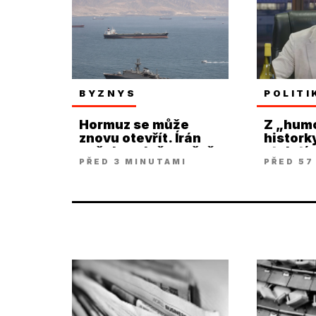
BYZNYS
POLITI
Hormuz se může
Z „hum
znovu otevřít. Írán
histork
našel společnou řeč
století
PŘED 3 MINUTAMI
PŘED 57
s Ománem
víc, řík