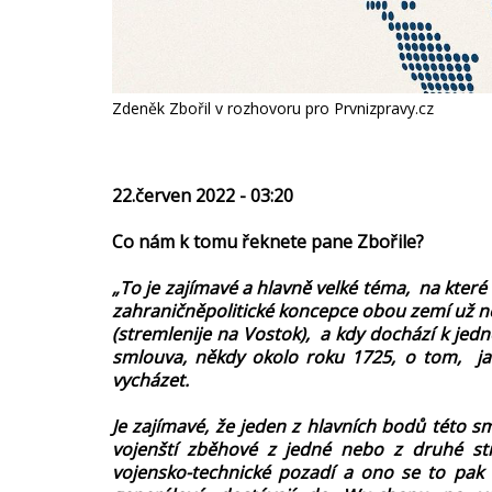
Zdeněk Zbořil v rozhovoru pro Prvnizpravy.cz
22.červen 2022 - 03:20
Co nám k tomu řeknete pane Zbořile?
„To je zajímavé a hlavně velké téma, na kter
zahraničněpolitické koncepce obou zemí už něk
(stremlenije na Vostok), a kdy dochází k jed
smlouva, někdy okolo roku 1725, o tom, ja
vycházet.
Je zajímavé, že jeden z hlavních bodů této 
vojenští zběhové z jedné nebo z druhé s
vojensko-technické pozadí a ono se to pak tá