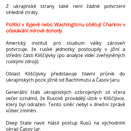
Z ukrajinské strany také není žádné potvrzení
ohledně ztráty.
Politici v Kyjevě nebo Washingtonu obětují Charkov v
očekávání mírové dohody
Americký institut pro studium války zároveň
potvrzuje, že ruské jednotky postoupily v jižní a
střední části Kliščijivky (po analýze videí zveřejněných
ruskými zdroji).
Oblast Kliščijivky představuje hlavní průnik do
ukrajinských pozic jižně od Bachhmutu a Časov Jaru.
Generální štáb ukrajinských ozbrojených sil včera
večer oznámil, že Rusové provádějí útok v Kliščijivce,
který byl odražen. Tento směr nebyl v dnešní zprávě
vůbec zmíněn.
Deep State navíc hlásil postup Rusů na východním
okraji Časov Jar.