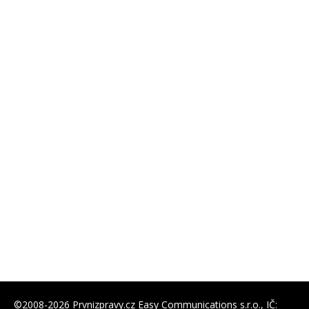
©2008-2026 Prvnizpravy.cz Easy Communications s.r.o., IČ: