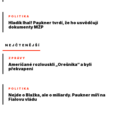
POLITIKA
Hladík lhal! Paukner tvrdí, že ho usvědčují
dokumenty MŽP
NEJČTENĚJŠÍ
ZPRÁVY
Američané rozlouskli „Orešnika“ a byli
překvapeni
POLITIKA
Nejde o Blažka, ale o miliardy. Paukner míří na
Fialovu vládu