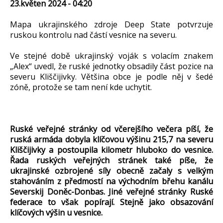
23.květen 2024 - 04:20
Mapa ukrajinského zdroje Deep State potvrzuje
ruskou kontrolu nad částí vesnice na severu.
Ve stejné době ukrajinský voják s volacím znakem
„Alex“ uvedl, že ruské jednotky obsadily část pozice na
severu Kliščijivky. Většina obce je podle něj v šedé
zóně, protože se tam není kde uchytit.
Ruské veřejné stránky od včerejšího večera píší, že
ruská armáda dobyla klíčovou výšinu 215,7 na severu
Kliščijivky a postoupila kilometr hluboko do vesnice.
Řada ruských veřejných stránek také píše, že
ukrajinské ozbrojené síly obecně začaly s velkým
stahováním z předmostí na východním břehu kanálu
Severskij Doněc-Donbas. Jiné veřejné stránky Ruské
federace to však popírají. Stejně jako obsazování
klíčových výšin u vesnice.