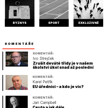
BYZNYS
SPORT
EXKLUZIVNĚ
KOMENTÁŘE
KOMENTÁŘ:
Ivo Strejček
Zrušit deváté třídy je v našem
školství úkol snad až poslední
KOMENTÁŘ:
Karel Petřík
EU úředníci – a kdo je víc?
KOMENTÁŘ:
Jan Campbell
Ceuta a jak dále