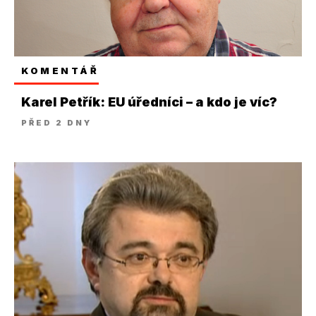
KOMENTÁŘ
Karel Petřík: EU úředníci – a kdo je víc?
PŘED 2 DNY