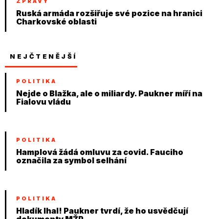
ZPRÁVY
Ruská armáda rozšiřuje své pozice na hranici
Charkovské oblasti
NEJČTENĚJŠÍ
POLITIKA
Nejde o Blažka, ale o miliardy. Paukner míří na
Fialovu vládu
POLITIKA
Hamplová žádá omluvu za covid. Fauciho
označila za symbol selhání
POLITIKA
Hladík lhal! Paukner tvrdí, že ho usvědčují
dokumenty MŽP