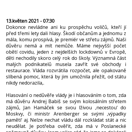
13.květen 2021 - 07:30
Dokonce nevládne ani ku prospěchu voličů, kteří jí
před třemi lety dali hlasy. Škodí občanům a jednomu z
mála, komu prospívá, je premiér ve střetu zájmů. Naši
důvěru nemá a mít nemůže. Máme nejvyšší počet
obětí covidu, jeden z nejdelších lockdownů v Evropě,
děti nechodily skoro celý rok do školy. Významná část
malých podnikatelů musela zavřít své obchody i
restaurace. Vláda rozvrátila rozpočet, ale opakovaně
slíbená pomoc, která by jim umožnila přežít, od státu
nikdy nedorazila,.
Hlasování o nedůvěře vlády je i hlasováním o tom, zda
má důvěru Andrej Babiš se svým kolosálním střetem
zájmů, Jan Hamáček se svou lživou ‚necestou‘ do
Moskvy, či ministr Arenberger se svými ‚výpadky
paměti‘ aj. Nelze nechat vládu dál rozkládat stát a nic
neudělat. Je potřeba ověřit, zda má v Poslanecké