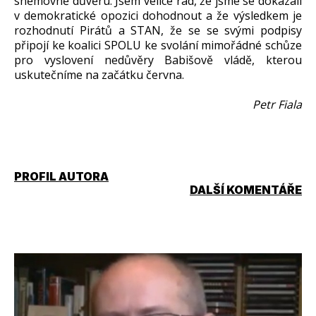
sněmovně důvěru. Jsem velice rád, že jsme se dokázali
v demokratické opozici dohodnout a že výsledkem je
rozhodnutí Pirátů a STAN, že se se svými podpisy
připojí ke koalici SPOLU ke svolání mimořádné schůze
pro vyslovení nedůvěry Babišově vládě, kterou
uskutečníme na začátku června.
Petr Fiala
PROFIL AUTORA
DALŠÍ KOMENTÁŘE