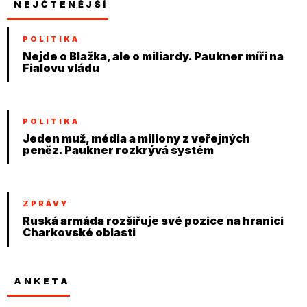
NEJČTENĚJŠÍ
POLITIKA
Nejde o Blažka, ale o miliardy. Paukner míří na
Fialovu vládu
POLITIKA
Jeden muž, média a miliony z veřejných
peněz. Paukner rozkrývá systém
ZPRÁVY
Ruská armáda rozšiřuje své pozice na hranici
Charkovské oblasti
ANKETA