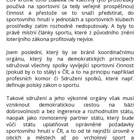
používá na sportovní (a tedy veřejně prospěšnou)
činnost a přestože se to snaží předstírat, do
sportovního hnutí v jednotách a sportovních klubech
prostředky zatím rozhodně nedoputovaly. A byly to
právě místní články sportu, které z původního znění
loterijního zákona profitovaly nejvíce.
Jsem poslední, který by se bránil koordinačnímu
orgánu, který by na demokratických principech
sdružoval všechny spolky vyvíjející sportovní činnost
(pokud by o to stály) v ČR, a to na principu například
profesních komor či Sdružení spolků, které např.
definuje polský zákon o sportu.
Takové sdružení a jeho výkonné orgány však musí
vzniknout demokratickou cestou na bázi
dobrovolnosti a bez ingerence a rozhodnutím státu,
naopak jako rovnocenný partner státu, který bude
vůči státu uplatňovat oprávněné požadavky
sportovního hnutí v ČR, a to od té nejnižší úrovně v
obcích a městech až po vrcholový sport a