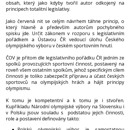
obsah, který jako kdyby tvořil autor odkojený na
principech totalitní legislativy.
Jako červená nit se celým návrhem táhne princip, o
který hlavně a především autorům pochybného
spisku jde. Určit zákonem v rozporu s legislativním
pořádkem a Ústavou ČR vedoucí úlohu Českého
olympijského výboru v českém sportovním hnutí.
ČOV je přitom dle legislativního pořádku ČR jedním ze
spolků provozujících sportovní činnost, postavený na
roveň všem ostatním spolkům, jehož specifickým cílem
činnosti je toliko zabezpečit přípravu a účast českých
sportovců na olympijských hrách a hájit principy
olympismu.
K tomu je kompetentní a k tomu je i stvořen.
Kupříkladu Národní olympijské výbory na Slovensku i
v Polsku jsouv souladu s podstatou jejich činnosti,
role a postavení definovány takto:
Polský olympijský výbor je samostatnou