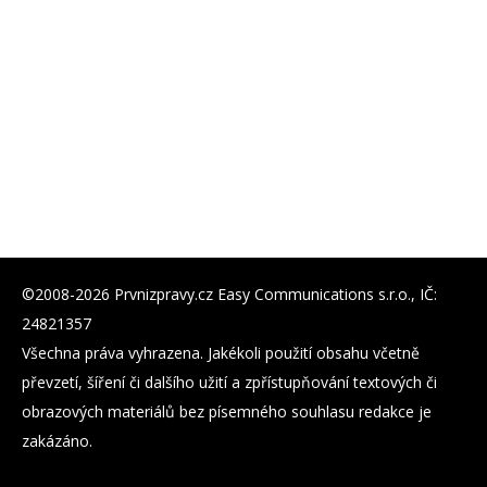
©2008-2026 Prvnizpravy.cz Easy Communications s.r.o., IČ:
24821357
Všechna práva vyhrazena. Jakékoli použití obsahu včetně
převzetí, šíření či dalšího užití a zpřístupňování textových či
obrazových materiálů bez písemného souhlasu redakce je
zakázáno.