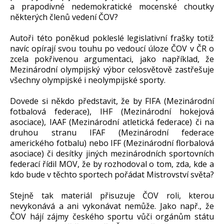
a prapodivné nedemokratické mocenské choutky
některých členů vedení ČOV?
Autoři této poněkud pokleslé legislativní frašky totiž
navíc opírají svou touhu po vedoucí úloze ČOV v ČR o
zcela pokřivenou argumentaci, jako například, že
Mezinárodní olympijský výbor celosvětově zastřešuje
všechny olympijské i neolympijské sporty.
Dovede si někdo představit, že by FIFA (Mezinárodní
fotbalová federace), IHF (Mezinárodní hokejová
asociace), IAAF (Mezinárodní atletická federace) či na
druhou stranu IFAF (Mezinárodní federace
amerického fotbalu) nebo IFF (Mezinárodní florbalová
asociace) či desítky jiných mezinárodních sportovních
federací řídil MOV, že by rozhodoval o tom, zda, kde a
kdo bude v těchto sportech pořádat Mistrovství světa?
Stejně tak materiál přisuzuje ČOV roli, kterou
nevykonává a ani vykonávat nemůže. Jako např., že
ČOV hájí zájmy českého sportu vůči orgánům státu