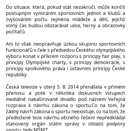
Do situace, která, pokud stát nezakročí, může končit
postupným vymíráním sportovních jednot a klubů a
zvyšováním počtu zejména mládeže a dětí, jejichž
volný čas budou obstarávat ulice, herny a obrazovky
počítačů.
Ani to však neopravňuje úzkou skupinu sportovních
funkcionářů v čele s předsedou Českého olympijského
výboru konat v příkrém rozporu s principy fair play, s
principy Olympijské charty, s principy demokracie, s
principy spolkového práva i ústavními principy České
republiky.
Česká televize v úterý 5. 8. 2014 přenášela v přímém
přenosu a poté v několika diskusních vstupech
mediálně nakašírované divadlo pod názvem Veřejná
rozprava k návrhu zákona o sportu.Co na tom, že
žádný návrh zákona o sportu neexistuje, co na tom, že
předložené teze návrhu věcného řešení nepředkládal
stanovený orgán státní správy v oblasti podpory
sportu, tedy MŠMT.