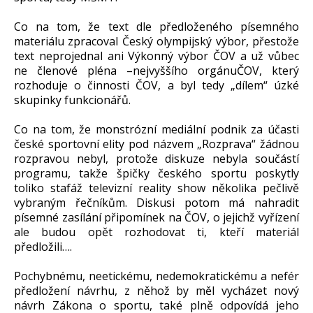
Co na tom, že text dle předloženého písemného
materiálu zpracoval Český olympijský výbor, přestože
text neprojednal ani Výkonný výbor ČOV a už vůbec
ne členové pléna –nejvyššího orgánuČOV, který
rozhoduje o činnosti ČOV, a byl tedy „dílem“ úzké
skupinky funkcionářů.
Co na tom, že monstrózní mediální podnik za účasti
české sportovní elity pod názvem „Rozprava“ žádnou
rozpravou nebyl, protože diskuze nebyla součástí
programu, takže špičky českého sportu poskytly
toliko stafáž televizní reality show několika pečlivě
vybraným řečníkům. Diskusi potom má nahradit
písemné zasílání připomínek na ČOV, o jejichž vyřízení
ale budou opět rozhodovat ti, kteří materiál
předložili….
Pochybnému, neetickému, nedemokratickému a nefér
předložení návrhu, z něhož by měl vycházet nový
návrh Zákona o sportu, také plně odpovídá jeho