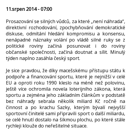
11.srpen 2014 - 07:00
Prosazování se silných vůdců, za které „není náhrada“,
direktivní rozhodování, zpochybňování demokratické
diskuse, odmítání hledání kompromisu a konsensu,
nenápadné náznaky volání po vládě silné ruky se z
politické roviny začíná posunovat i do roviny
občanské společnosti, začíná doutnat a sílit. Minulý
týden naplno zasáhla český sport.
Je sice pravdou, že díky macešskému přístupu státu k
podpoře a financování sportu, které je nejnižší v celé
EU a oproti roku 1990 kleslo na méně než polovinu,
ještě více ochromila novela loterijního zákona, která
sportu a zejména jeho základním článkům v podstatě
bez náhrady sebrala několik miliard Kč ročně na
činnost a po krachu Sazky, kterým bývalí nejvyšší
sportovní činitelé sami připravili sport o další miliardu,
se celé hnutí dostalo na šikmou plochu, po které stále
rychleji klouže do neřešitelné situace.