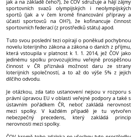
jak a na základě čeho?), že ČOV sdružuje a hájí zájmy
sportovních svazů olympijských i neolympijských
sportů (jak a v čem kromě financování přípravy a
účasti sportovců na OH?), že kofinancuje činnost
sportovních federací (z prostředků státu) apod.
Tuto svou poslední tezi opírají o poněkud pochybnou
novelu loterijního zákona a zákona o daních z příjmu,
která vstoupila v platnost k 1. 1. 2014, jež ČOV jako
jedinému spolku provozujícímu veřejně prospěšnou
činnost v ČR přiznává možnost daru ze strany
loterijních společností, a to až do výše 5% z jejich
dílčího odvodu.
Je otázkou, zda tato ustanovení nejsou v rozporu s
právní úpravou EU v oblasti veřejné podpory a také s
ústavním pořádkem ČR, neboť zakládá nerovnost
mezi spolky. V každém případě je tu vytvořen
nebezpečný precedens, který zakládá princip
nerovnosti mezi spolky.
ČOV kromě toho zdaleka ne všechny tyto prostředky