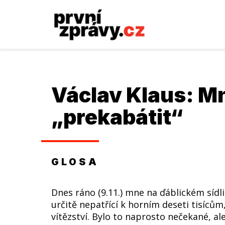
Václav Klaus
: Mn
„prekabátit“
GLOSA
Dnes ráno (9.11.) mne na ďáblickém sídliš
určitě nepatřící k horním deseti tisíců
vítězství. Bylo to naprosto nečekané, al