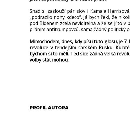
Snad si zaslouží pár slov i Kamala Harrisová
„podrazilo nohy kdeco“. Já bych řekl, že nikol
pod Bidenem zcela neviditelná a že se jí to v
přáním antitrumpovců, sama žádný politický 
Mimochodem, dnes, kdy píšu tuto glosu, je 7. l
revoluce v tehdejším carském Rusku. Kulaté 
bychom si to měli. Teď sice žádná velká revo
volby stát mohou.
PROFIL AUTORA