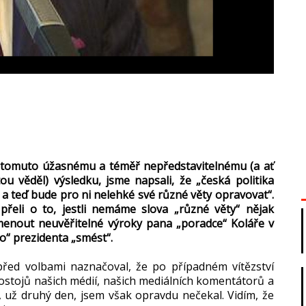
k tomuto úžasnému a téměř nepředstavitelnému (a ať
ou věděl) výsledku, jsme napsali, že „česká politika
, a teď bude pro ni nelehké své různé věty opravovat“.
přeli o to, jestli nemáme slova „různé věty“ nějak
omenout neuvěřitelné výroky pana „poradce“ Koláře v
o“ prezidenta „smést“.
před volbami naznačoval, že po případném vítězství
tojů našich médií, našich mediálních komentátorů a
e, už druhý den, jsem však opravdu nečekal. Vidím, že