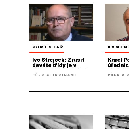
KOMENTÁŘ
KOMEN
Ivo Strejček: Zrušit
Karel Pe
deváté třídy je v
úředníci
našem školství úkol
víc?
PŘED 6 HODINAMI
PŘED 2 
snad až poslední