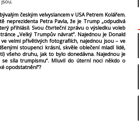
 jsou.
s bývalým českým velvyslancem v USA Petrem Kolářem.
ě neprezidenta Petra Pavla, že je Trump „odpudivá
terý přihlásil. Svou čtvrteční zprávu o výsledku voleb
stránce „Velký Trumpův návrat“. Najednou je Donald
 velmi přívětivých fotografiích, najednou jsou – ve
šenými stoupenci krásní, skvěle oblečení mladí lidé,
ti) všeho druhu, jak to bylo donedávna. Najednou je
se síla trumpismu“. Mluvil do úterní noci někdo o
ké opodstatnění“?