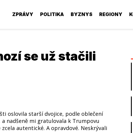
ZPRÁVY
POLITIKA
BYZNYS
REGIONY
K
ozí se už stačili
ti oslovila starší dvojice, podle oblečení
m, a nadšeně mi gratulovala k Trumpovu
e zcela autentické. A opravdové. Neskrývali