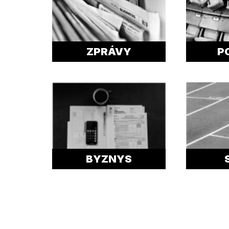
ZPRÁVY
P
BYZNYS