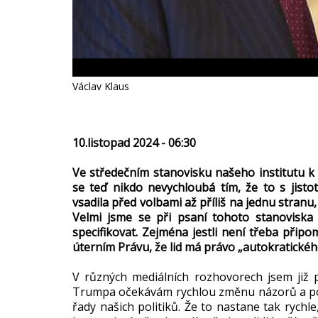
Václav Klaus
10.listopad 2024 - 06:30
Ve středečním stanovisku našeho institutu 
se teď nikdo nevychloubá tím, že to s jistot
vsadila před volbami až příliš na jednu stranu
Velmi jsme se při psaní tohoto stanoviska 
specifikovat. Zejména jestli není třeba přip
úterním Právu, že lid má právo „autokratickéh
V různých mediálních rozhovorech jsem již 
Trumpa očekávám rychlou změnu názorů a pos
řady našich politiků. Že to nastane tak rychl