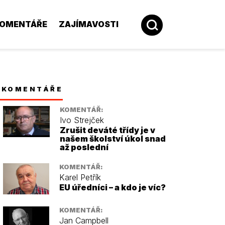
OMENTÁŘE
ZAJÍMAVOSTI
KOMENTÁŘE
KOMENTÁŘ:
Ivo Strejček
Zrušit deváté třídy je v
našem školství úkol snad
až poslední
KOMENTÁŘ:
Karel Petřík
EU úředníci – a kdo je víc?
KOMENTÁŘ:
Jan Campbell