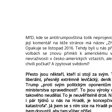
MfD, kde se antitrumpovština tolik neprojevo
její komentář na téže stránce má název „Zh
Opakuje se listopad 2016. Tehdy byli u nás p
volbách se znovu přimkli k americkému v
nevraživosti v česko-amerických vztazích, al
chvíli počkat? A zpytovat svědomí?
Přesto jsou někteří, kteří si stojí za svým.
liberální, přesněji extrémně levičácký, de
Trump „proti svým politickým oponentům p
ministerstva spravedlnosti“. To jsou výroky 
takového neudělal. To je neuvěřitelně drzé. 
i pár týdnů u nás na Hradě, je koncepčněj
katastrofa“. Já jsem se s ním sice na Hradě po
jsem dopustil, aby tam vůbec přišel.