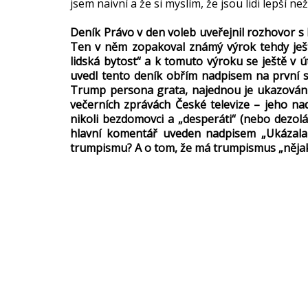
jsem naivní a že si myslím, že jsou lidi lepší než
Deník Právo v den voleb uveřejnil rozhovor 
Ten v něm zopakoval známý výrok tehdy ješt
lidská bytost“ a k tomuto výroku se ještě v ú
uvedl tento deník obřím nadpisem na první 
Trump persona grata, najednou je ukazován ve
večerních zprávách České televize – jeho nad
nikoli bezdomovci a „desperáti“ (nebo dezolá
hlavní komentář uveden nadpisem „Ukázala 
trumpismu? A o tom, že má trumpismus „něja