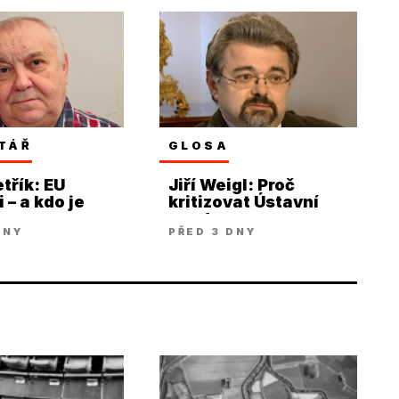
TÁŘ
GLOSA
třík: EU
Jiří Weigl: Proč
 – a kdo je
kritizovat Ústavní
soud
DNY
PŘED 3 DNY