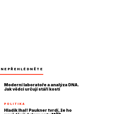
NEPŘEHLÉDNĚTE
Moderní laboratoře a analýza DNA.
Jak vědci určují stáří kostí
POLITIKA
Hladík lhal! Paukner tvrdí, že ho