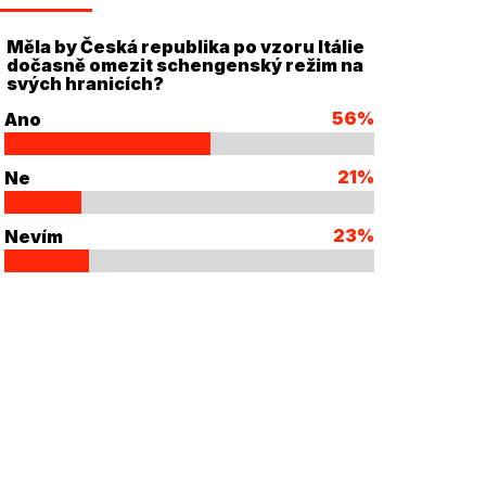
Měla by Česká republika po vzoru Itálie
dočasně omezit schengenský režim na
svých hranicích?
56%
Ano
21%
Ne
23%
Nevím