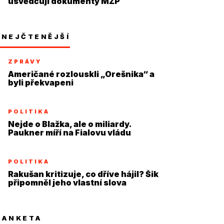
usvědčují dokumenty MŽP
NEJČTENĚJŠÍ
ZPRÁVY
Američané rozlouskli „Orešnika“ a
byli překvapeni
POLITIKA
Nejde o Blažka, ale o miliardy.
Paukner míří na Fialovu vládu
POLITIKA
Rakušan kritizuje, co dříve hájil? Šik
připomněl jeho vlastní slova
ANKETA