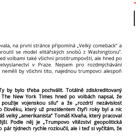
vala, na první stránce připomíná „Velký comeback“ a
routil se model elitářských snobů z Washingtonu“.
řed volbami také všichni protitrumpovští, ale hned po
elvyslanectví v Praze. Nejsem pro rozdmýchávání
e neměli by všichni tito, najednou trumpovci alespoň
 Ty by bylo třeba pochválit. Totálně zdiskreditovaný
ník The New York Times hned po volbách napsal, že
oužije vojenskou sílu“ a že „rozdrtí nezávislost
o člověku, který už prezidentem čtyři roky byl a nic
Náš velký „amerikanista“ Tomáš Klvaňa, který pracoval
ší. Podle něj je „Trumpovo vítězství geopolitická
 pár týdnech rychle rozloučil, ale i teď si vyčítám, že