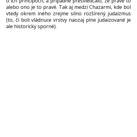
o ich princípoch, a prípadne presviedčalo, že práve to
alebo ono je to pravé. Tak aj medzi Chazarmi, kde bol
vtedy okrem iného zrejme silno rozšírený judaizmus
(to, či boli vládnuce vrstvy naozaj plne judaizované je
ale historicky sporné).