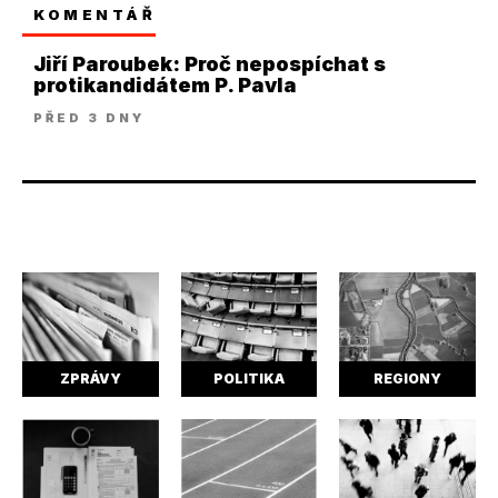
KOMENTÁŘ
Jiří Paroubek: Proč nepospíchat s
protikandidátem P. Pavla
PŘED 3 DNY
ZPRÁVY
POLITIKA
REGIONY