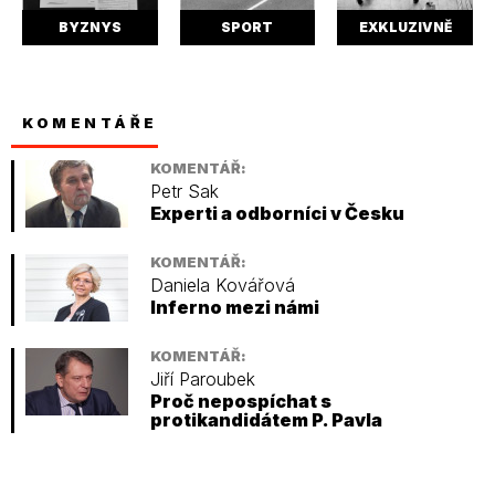
BYZNYS
SPORT
EXKLUZIVNĚ
KOMENTÁŘE
KOMENTÁŘ:
Petr Sak
Experti a odborníci v Česku
KOMENTÁŘ:
Daniela Kovářová
Inferno mezi námi
KOMENTÁŘ:
Jiří Paroubek
Proč nepospíchat s
protikandidátem P. Pavla