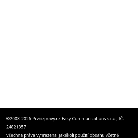
©2008-2026 Prvnizpravy.cz Easy Communications s.r.o., IČ:
24821357
Všechna práva vyhrazena. Jakékoli použití obsahu včetně