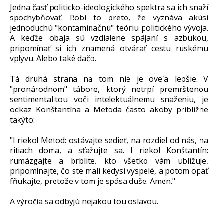
Jedna časť politicko-ideologického spektra sa ich snaží
spochybňovať. Robí to preto, že vyznáva akúsi
jednoduchú "kontaminačnú" teóriu politického vývoja.
A keďže obaja sú vzdialene spájaní s azbukou,
pripomínať si ich znamená otvárať cestu ruskému
vplyvu. Alebo také dačo.
Tá druhá strana na tom nie je oveľa lepšie. V
"pronárodnom" tábore, ktorý netrpí premrštenou
sentimentalitou voči intelektuálnemu snaženiu, je
odkaz Konštantína a Metoda často akoby približne
takýto:
"I riekol Metod: ostávajte sedieť, na rozdiel od nás, na
ritiach doma, a sťažujte sa. I riekol Konštantín:
rumázgajte a brblite, kto všetko vám ubližuje,
pripomínajte, čo ste mali kedysi vyspelé, a potom opäť
fňukajte, pretože v tom je spása duše. Amen."
A výročia sa odbyjú nejakou tou oslavou.