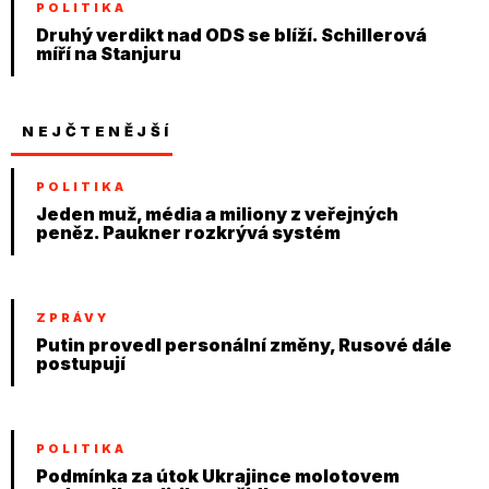
POLITIKA
Druhý verdikt nad ODS se blíží. Schillerová
míří na Stanjuru
NEJČTENĚJŠÍ
POLITIKA
Jeden muž, média a miliony z veřejných
peněz. Paukner rozkrývá systém
ZPRÁVY
Putin provedl personální změny, Rusové dále
postupují
POLITIKA
Podmínka za útok Ukrajince molotovem