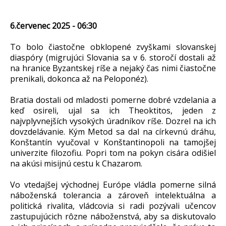
6.červenec 2025 - 06:30
To bolo čiastočne obklopené zvyškami slovanskej
diaspóry (migrujúci Slovania sa v 6. storočí dostali až
na hranice Byzantskej ríše a nejaký čas nimi čiastočne
prenikali, dokonca až na Peloponéz).
Bratia dostali od mladosti pomerne dobré vzdelania a
keď osireli, ujal sa ich Theoktitos, jeden z
najvplyvnejších vysokých úradníkov ríše. Dozrel na ich
dovzdelávanie. Kým Metod sa dal na církevnú dráhu,
Konštantín vyučoval v Konštantinopoli na tamojšej
univerzite filozofiu. Popri tom na pokyn cisára odišiel
na akúsi misijnú cestu k Chazarom.
Vo vtedajšej východnej Európe vládla pomerne silná
náboženská tolerancia a zároveň intelektuálna a
politická rivalita, vládcovia si radi pozývali učencov
zastupujúcich rôzne náboženstvá, aby sa diskutovalo