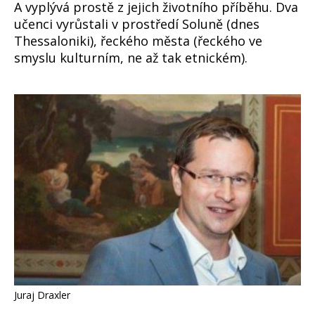
A vyplývá prostě z jejich životního příběhu. Dva
učenci vyrůstali v prostředí Soluně (dnes
Thessaloniki), řeckého města (řeckého ve
smyslu kulturním, ne až tak etnickém).
Juraj Draxler