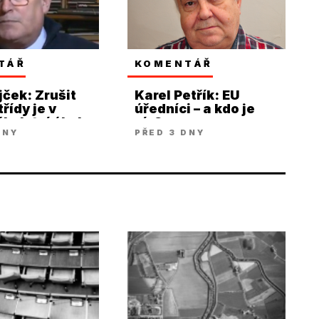
TÁŘ
KOMENTÁŘ
jček: Zrušit
Karel Petřík: EU
řídy je v
úředníci – a kdo je
kolství úkol
víc?
DNY
PŘED 3 DNY
 poslední