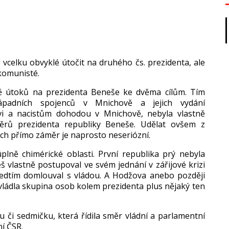
 vcelku obvykl
é úto
čit na druh
ého
čs
. prezidenta, ale
 komunisté.
mě
útok
ů na prezidenta Beneše ke dvěma c
íl
ům. T
ím
ápadních spojenc
ů v Mnichově a jejich vyd
ání
vi a nacist
ům dohodou v Mnichově, nebyla vlastně
ěrů prezidenta republiky Beneše. Udělat ovšem z
ch p
ř
ímo zám
ěr je naprosto neseri
ózní.
úpln
ě chim
érické oblasti. První republika prý nebyla
š vlastně postupoval ve sv
ém jednání v zá
řijov
é krizi
edt
ím domlouval s vládou. A Hod
žova anebo později
vl
ádla skupina osob kolem prezidenta plus n
ějak
ý ten
u či sedmičku, kter
á
ř
ídila sm
ěr vl
ádní a parlamentní
ní
ČSR.