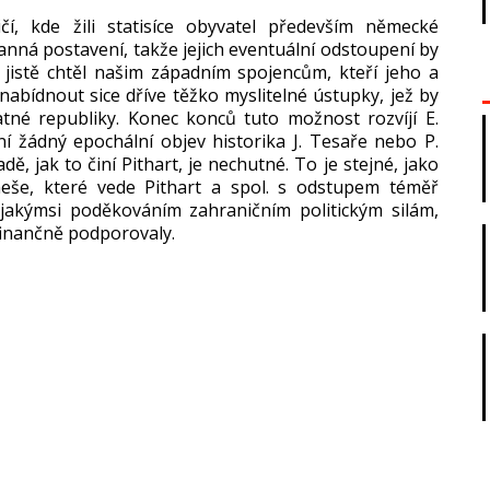
i
č
í, kde
žili statis
íce obyvatel p
ředevš
ím n
ěmeck
é
rann
á postavení, tak
že jejich eventu
ální odstoupení by
 jistě chtěl našim z
ápadním spojenc
ům, kteř
í jeho a
 nab
ídnout sice d
ř
íve t
ěžko mysliteln
é ústupky, je
ž by
atn
é republiky. Konec konc
ů tuto možnost rozv
íjí E.
n
í
ž
ádný epochální objev historika J. Tesa
ře nebo P.
adě, jak to čin
í Pithart, je nechutné. To je stejné, jako
ne
še, kter
é vede Pithart a spol. s odstupem tém
ěř
 jakýmsi pod
ěkov
áním zahrani
čn
ím politickým silám,
finan
čně podporovaly.