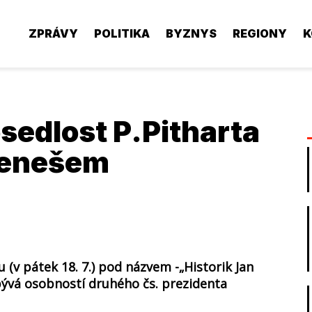
ZPRÁVY
POLITIKA
BYZNYS
REGIONY
K
osedlost P.Pitharta
Benešem
u (v pátek 18. 7.) pod názvem -„Historik Jan
bývá osobností druhého čs. prezidenta