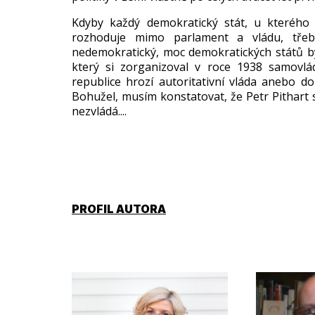
Kdyby každ
ý demokratický stát, u kteréh
rozhoduje mimo parlament a vl
ádu, t
ře
nedemokratick
ý, moc demokratických stát
ů b
kter
ý si zorganizoval v roce 1938 samovlá
republice hroz
í autoritativní vláda anebo d
Bohu
žel, mus
ím konstatovat,
že Petr Pithar
nezvl
ádá....
PROFIL AUTORA