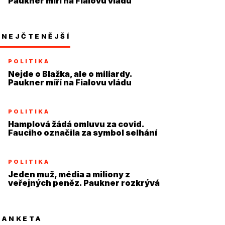
Paukner míří na Fialovu vládu
NEJČTENĚJŠÍ
POLITIKA
Nejde o Blažka, ale o miliardy.
Paukner míří na Fialovu vládu
POLITIKA
Hamplová žádá omluvu za covid.
Fauciho označila za symbol selhání
POLITIKA
Jeden muž, média a miliony z
veřejných peněz. Paukner rozkrývá
systém
ANKETA