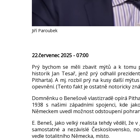
Jiří Paroubek
22.červenec 2025 - 07:00
Pr
ý bychom se m
ěli zbavit m
ýt
ů a k tomu 
historik Jan Tesa
ř, jenž pr
ý odhalil preziden
Pitharta). A mj. rozbil prý na kusy dal
š
í mýtus
opevn
ěn
í. (Tento fakt je ostatn
ě notoricky zn
á
Domn
ěnku o Benešově vlastizradě op
írá Pith
1938 s na
šimi z
ápadními spojenci, kde ja
Německem uvedl možnost odstoupen
í pohran
E. Bene
š, jako velk
ý realista tehdy v
ěděl, že v
samostatné a nezávislé
Československo, no
vedle totalitního N
ěmecka, m
ísto.