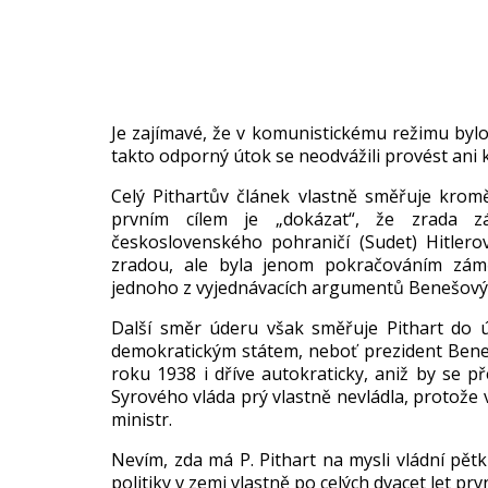
Je zaj
ímavé,
že v komunistick
ému re
žimu bylo
takto odporn
ý útok se neodvá
žili prov
ést ani
Celý
Pithart
ův
čl
ánek vlastn
ě směřuje kro
prvním cílem je
„dok
ázat“,
že zrada z
československ
ého pohrani
č
í (Sudet) Hitlero
zradou, ale byla jenom pokračov
áním zám
jednoho z vyjedn
ávacích argument
ů Benešov
ý
Dal
š
í sm
ěr
úderu v
šak směřuje Pithart do
demokratickým státem, nebo
ť prezident Bene
roku 1938 i d
ř
íve autokraticky, ani
ž by se př
Syrov
ého vláda prý vlastn
ě nevl
ádla, proto
že 
ministr.
Nevím, zda má P. Pithart na mysli vládní p
ětk
politiky v zemi vlastn
ě po cel
ých dvacet let prv