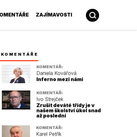
OMENTÁŘE
ZAJÍMAVOSTI
KOMENTÁŘE
KOMENTÁŘ:
Daniela Kovářová
Inferno mezi námi
KOMENTÁŘ:
Ivo Strejček
Zrušit deváté třídy je v
našem školství úkol snad
až poslední
KOMENTÁŘ:
Karel Petřík