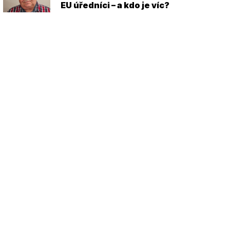
EU úředníci – a kdo je víc?