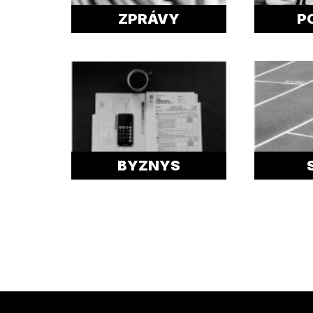
ZPRÁVY
P
BYZNYS