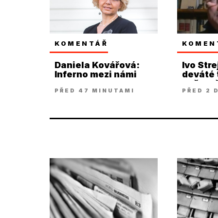
KOMENTÁŘ
KOMEN
Daniela Kovářová:
Ivo Stre
Inferno mezi námi
deváté t
našem š
PŘED 47 MINUTAMI
PŘED 2 
snad až