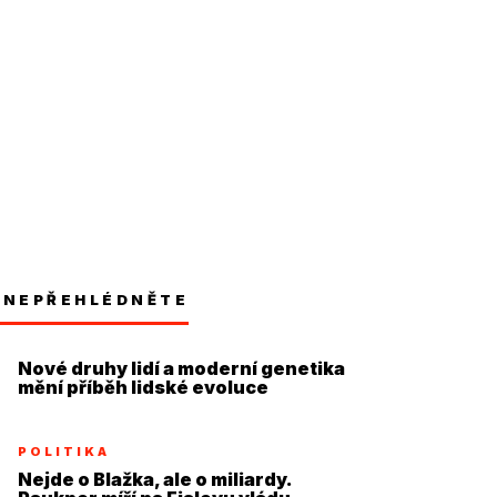
NEPŘEHLÉDNĚTE
Nové druhy lidí a moderní genetika
mění příběh lidské evoluce
POLITIKA
Nejde o Blažka, ale o miliardy.