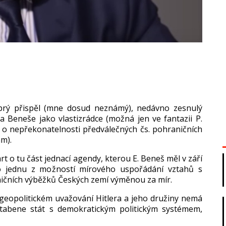
pr
ý p
řispěl (mne dosud nezn
ámý), nedávno zesnulý
ta Bene
še jako vlastizr
ádce (mo
žn
á jen ve fantazii P.
 o nep
řekonatelnosti předv
ále
čn
ých
čs
. pohraničn
ích
m).
art o tu
č
ást jednací agendy, kterou E. Bene
š měl v z
á
ř
í
ko jednu z mo
žnost
í mírového uspo
ř
ádání vztah
ů s
i
čn
ích výb
ěžků Česk
ých zemí vým
ěnou za m
ír.
 geopolitick
ém uva
žov
ání Hitlera a jeho dru
žiny nem
á
tabene st
át s demokratickým politickým systémem,