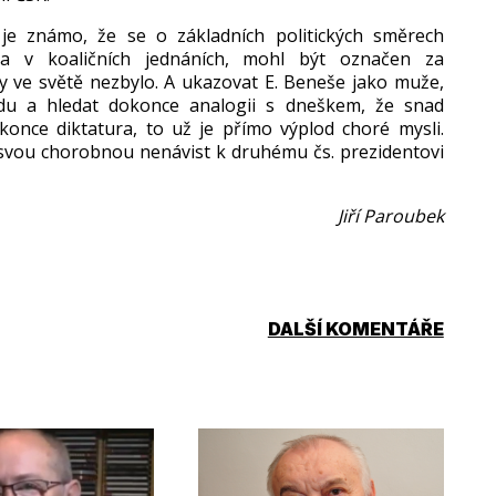
o je známo,
že se o z
ákladních politických sm
ěrech
ba v koaličn
ích jednáních, mohl být ozna
čen za
y ve světě nezbylo. A ukazovat E. Beneše jako muže,
du a hledat dokonce analogii s dne
škem, že snad
okonce diktatura, to u
ž je př
ímo výplod choré mysli.
t svou chorobnou nen
ávist k druhému
čs
. prezidentovi
Jiří Paroubek
DALŠÍ KOMENTÁŘE