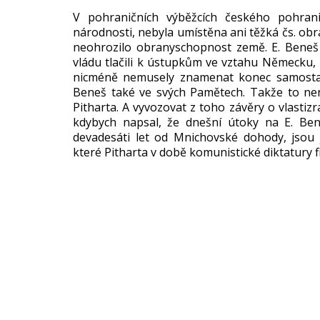
V pohrani
čn
ích výb
ěžc
ích
česk
ého pohran
národnosti, nebyla umíst
ěna ani těžk
á
čs
. ob
neohrozilo obranyschopnost zem
ě. E. Beneš
vládu tla
čili k
ústupk
ům ve vztahu Německu,
nicm
én
ě nemusely znamenat konec samost
Bene
š tak
é ve svých Pam
ětech. Takže to ne
Pitharta. A vyvozovat z toho z
áv
ěry o vlastizr
kdybych napsal,
že dnešn
í útoky na E. Be
devades
áti let od Mnichovské dohody, jsou
které Pitharta v dob
ě komunistick
é diktatury 