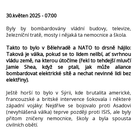
30.květen 2025 - 07:00
Byly by bombardovány vládní budovy, televize,
železníční tratě, mosty i nějaká ta nemocnice a škola.
Takto to bylo v Bělehradě a NATO to drsně hájilo:
Taková je válka, pokud se to lidem nelíbí, ať svrhnou
vládu země, na kterou útočíme (řekl to tehdejší mluvčí
Jamie Shea, když se ptali, jak může aliance
bombardovat elektrické sítě a nechat nevinné lidi bez
elektřiny).
Ještě horší to bylo v Sýrii, kde brutalita americké,
francouzské a britské intervence šokovala i některé
západní vojáky: Nejdříve se bojovalo proti Asadovi
(nevyhlášená válka) teprve později proti ISIS, ale byly
přitom zničeny nemocnice, školy a byla spousta
civilních obětí.