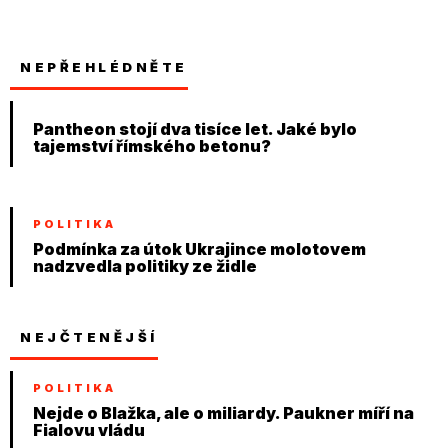
NEPŘEHLÉDNĚTE
Pantheon stojí dva tisíce let. Jaké bylo
tajemství římského betonu?
POLITIKA
Podmínka za útok Ukrajince molotovem
nadzvedla politiky ze židle
NEJČTENĚJŠÍ
POLITIKA
Nejde o Blažka, ale o miliardy. Paukner míří na
Fialovu vládu