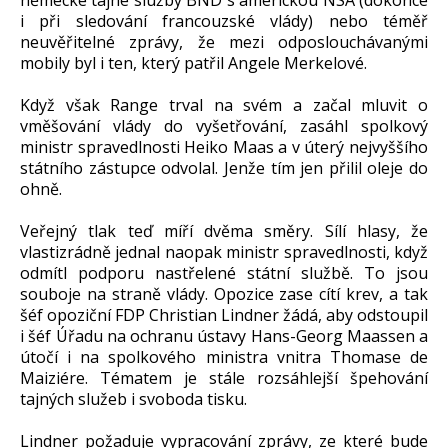
i při sledování francouzské vlády) nebo téměř
neuvěřitelné zprávy, že mezi odposlouchávanými
mobily byl i ten, který patřil Angele Merkelové.
Když však Range trval na svém a začal mluvit o
vměšování vlády do vyšetřování, zasáhl spolkový
ministr spravedlnosti Heiko Maas a v úterý nejvyššího
státního zástupce odvolal. Jenže tím jen přilil oleje do
ohně.
Veřejný tlak teď míří dvěma směry. Sílí hlasy, že
vlastizrádně jednal naopak ministr spravedlnosti, když
odmítl podporu nastřelené státní službě. To jsou
souboje na straně vlády. Opozice zase cítí krev, a tak
šéf opoziční FDP Christian Lindner žádá, aby odstoupil
i šéf Úřadu na ochranu ústavy Hans-Georg Maassen a
útočí i na spolkového ministra vnitra Thomase de
Maiziére. Tématem je stále rozsáhlejší špehování
tajných služeb i svoboda tisku.
Lindner požaduje vypracování zprávy, ze které bude