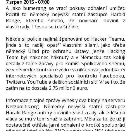
7.srpen 2015 - 07:00
A jako bumerang se vrací pokusy odhalení umlčet.
Pocítil to německý nejvyšší státní zástupce Harald
Range, kterého smetlo, že novináře obvinil z
vlastizrady. Třesou se i další židle.
Někde si policie najímá špehování od Hacker Teamu,
jinde si to raději opatří vlastními silami, jako třeba
německý Úřad pro ochranu ústavy. Jenže Hacking
Team byl nakonec háknutý a v Německu zas kolují
detaily z tajné zprávy pro komisi Spolkového sněmu,
že v německé kontrarozvědce vzniká nová jednotka 75
internetových specialistů pro kontrolu Facebooku,
Twitteru, YouTube a dalších sociálních sítí. Ví se i to, že
zatím na to dostala 2,75 milionů euro.
Informace z tajné zprávy vynesly dva blogy na serveru
Netzpolitik.org. Německý nejvyšší státní zástupce
Harald Range autory obvinil z vlastizrady, ale zděšená
vláda se mu v tom snažila zabránit. Měla za to, že už jí
dostatečně otřásla jarní odhalení o krotké spolupráci
německé tajné služby BND s americkou NSA (dokonce