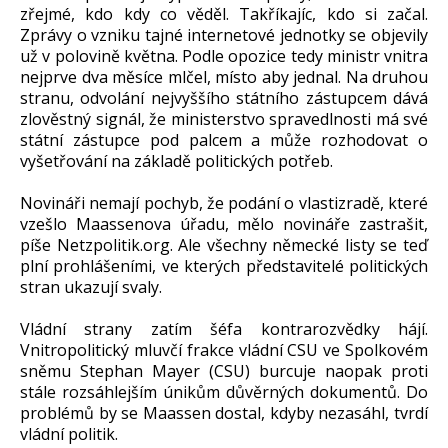
zřejmé, kdo kdy co věděl. Takříkajíc, kdo si začal.
Zprávy o vzniku tajné internetové jednotky se objevily
už v polovině května. Podle opozice tedy ministr vnitra
nejprve dva měsíce mlčel, místo aby jednal. Na druhou
stranu, odvolání nejvyššího státního zástupcem dává
zlověstný signál, že ministerstvo spravedlnosti má své
státní zástupce pod palcem a může rozhodovat o
vyšetřování na základě politických potřeb.
Novináři nemají pochyb, že podání o vlastizradě, které
vzešlo Maassenova úřadu, mělo novináře zastrašit,
píše Netzpolitik.org. Ale všechny německé listy se teď
plní prohlášeními, ve kterých představitelé politických
stran ukazují svaly.
Vládní strany zatím šéfa kontrarozvědky hájí.
Vnitropolitický mluvčí frakce vládní CSU ve Spolkovém
sněmu Stephan Mayer (CSU) burcuje naopak proti
stále rozsáhlejším únikům důvěrných dokumentů. Do
problémů by se Maassen dostal, kdyby nezasáhl, tvrdí
vládní politik.