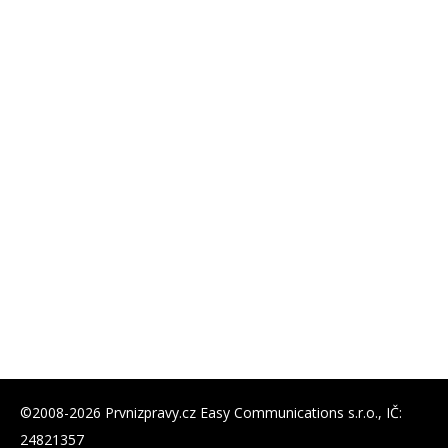
©2008-2026 Prvnizpravy.cz Easy Communications s.r.o., IČ:
24821357