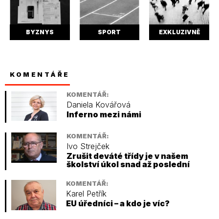
BYZNYS
SPORT
EXKLUZIVNĚ
KOMENTÁŘE
KOMENTÁŘ:
Daniela Kovářová
Inferno mezi námi
KOMENTÁŘ:
Ivo Strejček
Zrušit deváté třídy je v našem
školství úkol snad až poslední
KOMENTÁŘ:
Karel Petřík
EU úředníci – a kdo je víc?