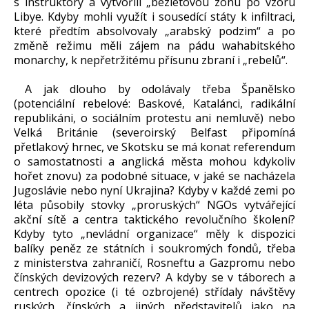
s instruktory a vytvořili „bezletovou zónu po vzoru
Libye. Kdyby mohli využít i sousedící státy k infiltraci,
které předtím absolvovaly „arabský podzim“ a po
změně režimu měli zájem na pádu wahabitského
monarchy, k nepřetržitému přísunu zbraní i „rebelů“.
A jak dlouho by odolávaly třeba Španělsko
(potenciální rebelové: Baskové, Katalánci, radikální
republikáni, o sociálním protestu ani nemluvě) nebo
Velká Británie (severoirský Belfast připomíná
přetlakový hrnec, ve Skotsku se má konat referendum
o samostatnosti a anglická města mohou kdykoliv
hořet znovu) za podobné situace, v jaké se nacházela
Jugoslávie nebo nyní Ukrajina? Kdyby v každé zemi po
léta působily stovky „proruských“ NGOs vytvářející
akční sítě a centra taktického revolučního školení?
Kdyby tyto „nevládní organizace“ měly k dispozici
balíky peněz ze státních i soukromých fondů, třeba
z ministerstva zahraničí, Rosneftu a Gazpromu nebo
čínských devizových rezerv? A kdyby se v táborech a
centrech opozice (i té ozbrojené) střídaly návštěvy
ruských, čínských a jiných představitelů jako na