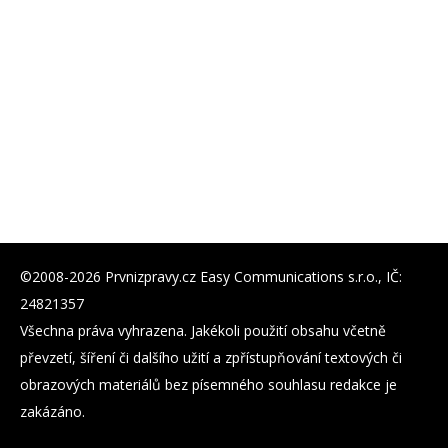
©2008-2026 Prvnizpravy.cz Easy Communications s.r.o., IČ:
24821357
Všechna práva vyhrazena. Jakékoli použití obsahu včetně
převzetí, šíření či dalšího užití a zpřístupňování textových či
obrazových materiálů bez písemného souhlasu redakce je
zakázáno.