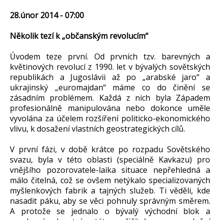
28.únor 2014 - 07:00
Několik tezí k „občanským revolucím“
Úvodem teze první. Od prvních tzv. barevných a
květinových revolucí z 1990. let v bývalých sovětských
republikách a Jugoslávii až po „arabské jaro“ a
ukrajinský „euromajdan“ máme co do činění se
zásadním problémem. Každá z nich byla Západem
profesionálně manipulována nebo dokonce uměle
vyvolána za účelem rozšíření politicko-ekonomického
vlivu, k dosažení vlastních geostrategických cílů.
V první fázi, v době krátce po rozpadu Sovětského
svazu, byla v této oblasti (speciálně Kavkazu) pro
vnějšího pozorovatele-laika situace nepřehledná a
málo čitelná, což se ovšem netýkalo specializovaných
myšlenkových fabrik a tajných služeb. Ti věděli, kde
nasadit páku, aby se věci pohnuly správným směrem.
A protože se jednalo o bývalý východní blok a