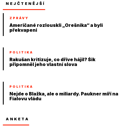
NEJČTENĚJŠÍ
ZPRÁVY
Američané rozlouskli „Orešnika“ a byli
překvapeni
POLITIKA
Rakušan kritizuje, co dříve hájil? Šik
připomněl jeho vlastní slova
POLITIKA
Nejde o Blažka, ale o miliardy. Paukner míří na
Fialovu vládu
ANKETA