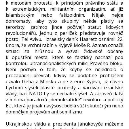
k metodám protestu, k principům právního státu a
k extremistickým, militantním organizacím, ať již
islamistickým nebo fašizoidním. Nějak nejde
dohromady, aby tyto skupiny někde platily za
teroristy, zatímco jinde požívají statut lidových
revolucionářů. Jednu z perliček představuje rovněž
postoj Tel Avivu. Izraelský deník Haaretz oznámil 22.
února, že vrchní rabín v Kyjevě Moše R. Azman označil
situaci za hrůznou a vyzval židovské občany
k opuštění města, které se fakticky nachází pod
kontrolou ultranacionalistických milicí Pravého bloku.
Není pochyb o tom, že kdyby se nejednalo o
prozápadní převrat, kdyby se podobné prohlášení
ozvalo třeba z Minsku a ne z euro-Kyjeva, již dávno
bychom slyšeli hlasité protesty a varování izraelské
vlády, ba i NATO by se nechalo slyšet. A zároveň další
z mnoha paradoxů „demokratické“ revoluce a politiky
EU, která je jinak navýsost bdělá vůči skutečným nebo
domnělým projevům antisemitizmu.
Ukrajinskou vládu a prezidenta Janukovyče můžeme