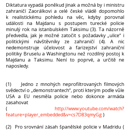
Diktatura vypadá poněkud jinak a možná by i ministru
zahraničí Zaorálkovi a celé české vládě dopomohlo
k realistickému pohledu na věc, kdyby porovnal
události na Majdanu s postupem turecké policie
minulý rok na istanbulském Taksimu (3). Ta názorně
předvedla, jak je možné zatočit s požadavky „ulice“ i
politickými návštěvníky ze zahraničí (4). A nic
nedemonstruje účelovost a farizejství zahraniční
politiky Bruselu a Washingtonu než rozdílný postoj k
Majdanu a Taksimu. Není to poprvé, a určitě ne
naposledy.
(1) Jedno z mnohých neprofiltrovaných filmových
svědectví o „demonstrantech“, proti kterým podle vůle
USA a EU nesměla policie nebo dokonce armáda
zasahovat
(
http://www.youtube.com/watch?
feature=player_embedded&v=cs7D83qmyGg
)
(2) Pro srovnání zásah španělské policie v Madridu (