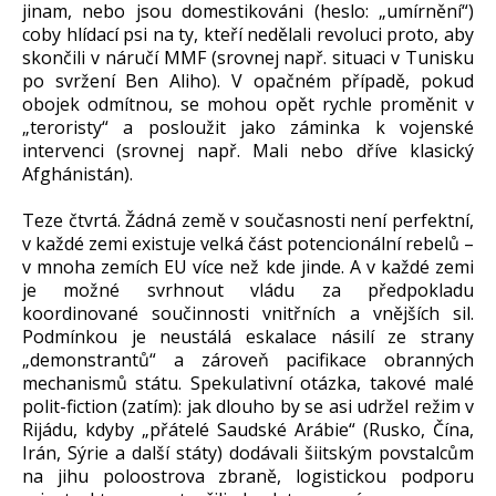
jinam, nebo jsou domestikováni (heslo: „umírnění“)
coby hlídací psi na ty, kteří nedělali revoluci proto, aby
skončili v náručí MMF (srovnej např. situaci v Tunisku
po svržení Ben Aliho). V opačném případě, pokud
obojek odmítnou, se mohou opět rychle proměnit v
„teroristy“ a posloužit jako záminka k vojenské
intervenci (srovnej např. Mali nebo dříve klasický
Afghánistán).
Teze čtvrtá. Žádná země v současnosti není perfektní,
v každé zemi existuje velká část potencionální rebelů –
v mnoha zemích EU více než kde jinde. A v každé zemi
je možné svrhnout vládu za předpokladu
koordinované součinnosti vnitřních a vnějších sil.
Podmínkou je neustálá eskalace násilí ze strany
„demonstrantů“ a zároveň pacifikace obranných
mechanismů státu. Spekulativní otázka, takové malé
polit-fiction (zatím): jak dlouho by se asi udržel režim v
Rijádu, kdyby „přátelé Saudské Arábie“ (Rusko, Čína,
Irán, Sýrie a další státy) dodávali šiitským povstalcům
na jihu poloostrova zbraně, logistickou podporu