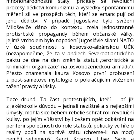
mnohonárodnostní státy, přičítaly se revoluční
procesy dědictví komunizmu a výsledky spontánnímu
měření sil ve prospěch těch, kteří se emancipují od
jeho dědictví. V případě Jugoslávie bylo svržení
Miloševiče dáno do kontextu zcela jednostranné
protisrbské propagandy během občanské války,
jejímž vrcholem bylo napadení Jugoslávie silami NATO
v úzké součinnosti s kosovsko-albánskou UČK
(nezapomeňme, že ta v análech Severoatlantického
paktu ze dne na den změnila statut ‚teroristické a
kriminální organizace‘ na ‚osvobozeneckou armádu‘).
Přesto znamenala kauza Kosovo první probuzení
z post-sametové mytologie o pokračujícím vítězném
tažení pravdy a lásky.
Teze druhá. Ta část protestujících, kteří – ať již
z jakéhokoliv důvodu – jednali nezištně a s nejlepšími
úmysly, mohla sice během rebelie sehrát roli revoluční
kulisy, po jejím vítězství byli ovšem opět odkázáni na
periferii společnosti do role statistů: politicky ve hře o
reálný podíl na správě státu (chceme-li: na moci)
neměli sebemenší šanci. Kosovo, Libye, Sýrie a