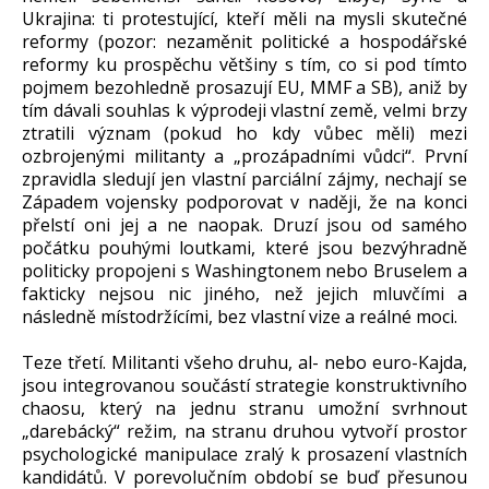
Ukrajina: ti protestující, kteří měli na mysli skutečné
reformy (pozor: nezaměnit politické a hospodářské
reformy ku prospěchu většiny s tím, co si pod tímto
pojmem bezohledně prosazují EU, MMF a SB), aniž by
tím dávali souhlas k výprodeji vlastní země, velmi brzy
ztratili význam (pokud ho kdy vůbec měli) mezi
ozbrojenými militanty a „prozápadními vůdci“. První
zpravidla sledují jen vlastní parciální zájmy, nechají se
Západem vojensky podporovat v naději, že na konci
přelstí oni jej a ne naopak. Druzí jsou od samého
počátku pouhými loutkami, které jsou bezvýhradně
politicky propojeni s Washingtonem nebo Bruselem a
fakticky nejsou nic jiného, než jejich mluvčími a
následně místodržícími, bez vlastní vize a reálné moci.
Teze třetí. Militanti všeho druhu, al- nebo euro-Kajda,
jsou integrovanou součástí strategie konstruktivního
chaosu, který na jednu stranu umožní svrhnout
„darebácký“ režim, na stranu druhou vytvoří prostor
psychologické manipulace zralý k prosazení vlastních
kandidátů. V porevolučním období se buď přesunou