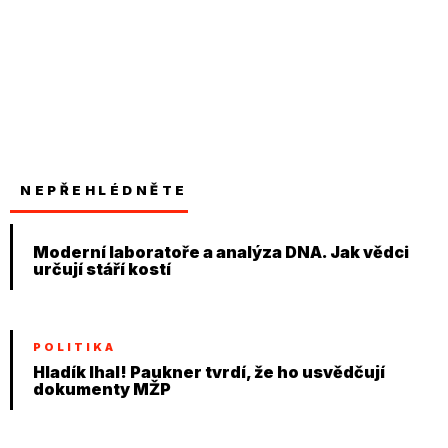
NEPŘEHLÉDNĚTE
Moderní laboratoře a analýza DNA. Jak vědci
určují stáří kostí
POLITIKA
Hladík lhal! Paukner tvrdí, že ho usvědčují
dokumenty MŽP