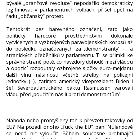
bývalé „oranžové revoluce“ nepodařilo demokraticky
legitimovat v parlamentních volbách, přišel opět na
řadu „občanský“ protest.
Tentokrát bez barevného označení, zato jako
politický hardcore prostřednictvím dokonale
vycvičených a vyzbrojených paravojenských korpsů až
do posledku označovaných za ‚demonstranty‘ - a
stranických přeběhlíků v parlamentu. Ti se přimkli ke
správné straně poté, co navzdory dohodě mezi vládou
a opozicí rozpoutaly ozbrojené složky euro-mejdanu
další vlnu násilností včetně střelby na policejní
jednotky (1), zatímco americký viceprezident Biden i
šéf Severoatlantického paktu Rasmussen varovali
vládu před ‚použitím násilí proti demonstrantům‘.
Náhoda nebo promyšlený tah k převzetí taktovky od
EU? Na pozadí onoho „fuck the EU“ paní Nulandové
se nedá nic vyloučit. Během současně probíhající