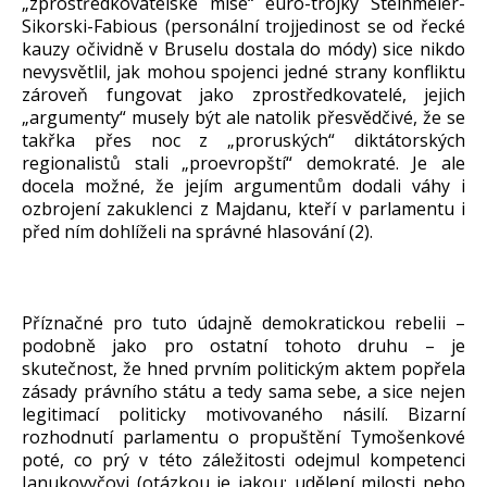
„zprostředkovatelské mise“ euro-trojky Steinmeier-
Sikorski-Fabious (personální trojjedinost se od řecké
kauzy očividně v Bruselu dostala do módy) sice nikdo
nevysvětlil, jak mohou spojenci jedné strany konfliktu
zároveň fungovat jako zprostředkovatelé, jejich
„argumenty“ musely být ale natolik přesvědčivé, že se
takřka přes noc z „proruských“ diktátorských
regionalistů stali „proevropští“ demokraté. Je ale
docela možné, že jejím argumentům dodali váhy i
ozbrojení zakuklenci z Majdanu, kteří v parlamentu i
před ním dohlíželi na správné hlasování (2).
Příznačné pro tuto údajně demokratickou rebelii –
podobně jako pro ostatní tohoto druhu – je
skutečnost, že hned prvním politickým aktem popřela
zásady právního státu a tedy sama sebe, a sice nejen
legitimací politicky motivovaného násilí. Bizarní
rozhodnutí parlamentu o propuštění Tymošenkové
poté, co prý v této záležitosti odejmul kompetenci
Janukovyčovi (otázkou je jakou; udělení milosti nebo