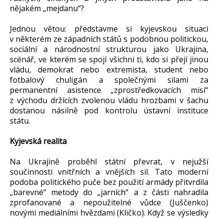
nějakém „mejdanu“?
Jednou větou: představme si kyjevskou situaci
v některém ze západních států s podobnou politickou,
sociální a národnostní strukturou jako Ukrajina,
scénář, ve kterém se spojí všichni ti, kdo si přejí jinou
vládu, demokrat nebo extremista, student nebo
fotbalový chuligán a společnými silami za
permanentní asistence „zprostředkovacích misí“
z východu držících zvolenou vládu hrozbami v šachu
dostanou násilně pod kontrolu ústavní instituce
státu.
Kyjevská realita
Na Ukrajině proběhl státní převrat, v nejužší
součinnosti vnitřních a vnějších sil. Tato moderní
podoba politického puče bez použití armády přitvrdila
„barevné“ metody do „jarních“ a z části nahradila
zprofanované a nepoužitelné vůdce (Juščenko)
novými mediálními hvězdami (Kličko). Když se výsledky