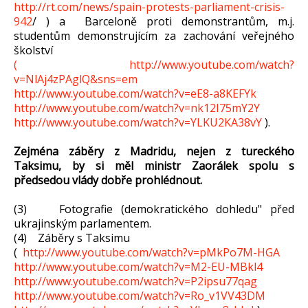
http://rt.com/news/spain-protests-parliament-crisis-
942
/ ) a Barceloně proti demonstrantům, m.j.
studentům demonstrujícím za zachování veřejného
školství
( http://www.youtube.com/watch?
v=NlAj4zPAglQ&sns=em
http://www.youtube.com/watch?v=eE8-a8KEFYk
http://www.youtube.com/watch?v=nk12I75mY2Y
http://www.youtube.com/watch?v=YLKU2KA38vY
).
Zejména záběry z Madridu, nejen z tureckého
Taksimu, by si měl ministr Zaorálek spolu s
předsedou vlády dobře prohlédnout.
(3) Fotografie (demokratického dohledu" před
ukrajinským parlamentem.
(4) Záběry s Taksimu
(
http://www.youtube.com/watch?v=pMkPo7M-HGA
http://www.youtube.com/watch?v=M2-EU-MBkl4
http://www.youtube.com/watch?v=P2ipsu77qag
http://www.youtube.com/watch?v=Ro_v1VV43DM