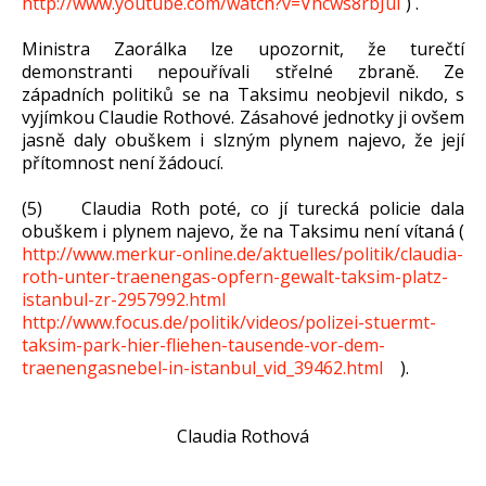
http://www.youtube.com/watch?v=Vhcws8rbJuI
) .
Ministra Zaorálka lze upozornit, že turečtí
demonstranti nepouřívali střelné zbraně. Ze
západních politiků se na Taksimu neobjevil nikdo, s
vyjímkou Claudie Rothové. Zásahové jednotky ji ovšem
jasně daly obuškem i slzným plynem najevo, že její
přítomnost není žádoucí.
(5) Claudia Roth poté, co jí turecká policie dala
obuškem i plynem najevo, že na Taksimu není vítaná (
http://www.merkur-online.de/aktuelles/politik/claudia-
roth-unter-traenengas-opfern-gewalt-taksim-platz-
istanbul-zr-2957992.html
http://www.focus.de/politik/videos/polizei-stuermt-
taksim-park-hier-fliehen-tausende-vor-dem-
traenengasnebel-in-istanbul_vid_39462.html
).
Claudia Rothová