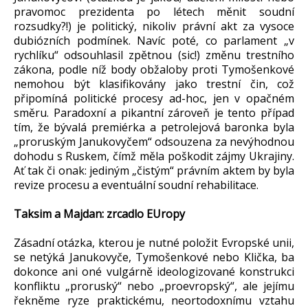
pravomoc prezidenta po létech měnit soudní
rozsudky?!) je politický, nikoliv právní akt za vysoce
dubiózních podmínek. Navíc poté, co parlament „v
rychlíku“ odsouhlasil zpětnou (sic!) změnu trestního
zákona, podle níž body obžaloby proti Tymošenkové
nemohou být klasifikovány jako trestní čin, což
připomíná politické procesy ad-hoc, jen v opačném
směru. Paradoxní a pikantní zároveň je tento případ
tím, že bývalá premiérka a petrolejová baronka byla
„proruským Janukovyčem“ odsouzena za nevýhodnou
dohodu s Ruskem, čímž měla poškodit zájmy Ukrajiny.
Ať tak či onak: jediným „čistým“ právním aktem by byla
revize procesu a eventuální soudní rehabilitace.
Taksim a Majdan: zrcadlo EUropy
Zásadní otázka, kterou je nutné položit Evropské unii,
se netýká Janukovyče, Tymošenkové nebo Klička, ba
dokonce ani oné vulgárně ideologizované konstrukci
konfliktu „proruský“ nebo „proevropský“, ale jejímu
řekněme ryze praktickému, neortodoxnímu vztahu