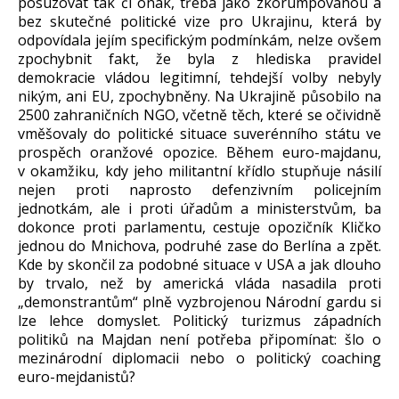
posuzovat tak či onak, třeba jako zkorumpovanou a
bez skutečné politické vize pro Ukrajinu, která by
odpovídala jejím specifickým podmínkám, nelze ovšem
zpochybnit fakt, že byla z hlediska pravidel
demokracie vládou legitimní, tehdejší volby nebyly
nikým, ani EU, zpochybněny. Na Ukrajině působilo na
2500 zahraničních NGO, včetně těch, které se očividně
vměšovaly do politické situace suverénního státu ve
prospěch oranžové opozice. Během euro-majdanu,
v okamžiku, kdy jeho militantní křídlo stupňuje násilí
nejen proti naprosto defenzivním policejním
jednotkám, ale i proti úřadům a ministerstvům, ba
dokonce proti parlamentu, cestuje opozičník Kličko
jednou do Mnichova, podruhé zase do Berlína a zpět.
Kde by skončil za podobné situace v USA a jak dlouho
by trvalo, než by americká vláda nasadila proti
„demonstrantům“ plně vyzbrojenou Národní gardu si
lze lehce domyslet. Politický turizmus západních
politiků na Majdan není potřeba připomínat: šlo o
mezinárodní diplomacii nebo o politický coaching
euro-mejdanistů?