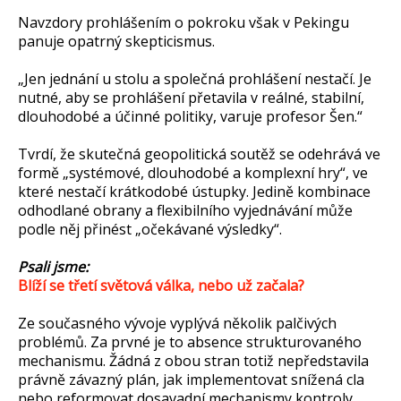
Navzdory prohlášením o pokroku však v Pekingu
panuje opatrný skepticismus.
„Jen jednání u stolu a společná prohlášení nestačí. Je
nutné, aby se prohlášení přetavila v reálné, stabilní,
dlouhodobé a účinné politiky, varuje profesor Šen.“
Tvrdí, že skutečná geopolitická soutěž se odehrává ve
formě „systémové, dlouhodobé a komplexní hry“, ve
které nestačí krátkodobé ústupky. Jedině kombinace
odhodlané obrany a flexibilního vyjednávání může
podle něj přinést „očekávané výsledky“.
Psali jsme:
Blíží se třetí světová válka, nebo už začala?
Ze současného vývoje vyplývá několik palčivých
problémů. Za prvné je to absence strukturovaného
mechanismu. Žádná z obou stran totiž nepředstavila
právně závazný plán, jak implementovat snížená cla
nebo reformovat dosavadní mechanismy kontroly