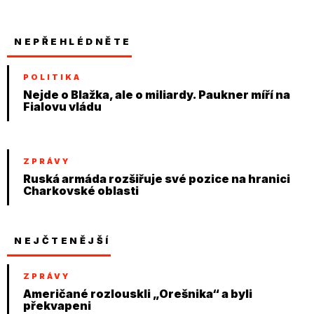
NEPŘEHLÉDNĚTE
POLITIKA
Nejde o Blažka, ale o miliardy. Paukner míří na
Fialovu vládu
ZPRÁVY
Ruská armáda rozšiřuje své pozice na hranici
Charkovské oblasti
NEJČTENĚJŠÍ
ZPRÁVY
Američané rozlouskli „Orešnika“ a byli
překvapeni