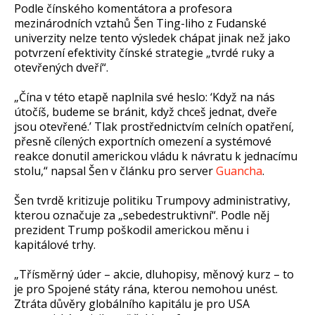
Podle čínského komentátora a profesora
mezinárodních vztahů Šen Ting-liho z Fudanské
univerzity nelze tento výsledek chápat jinak než jako
potvrzení efektivity čínské strategie „tvrdé ruky a
otevřených dveří“.
„Čína v této etapě naplnila své heslo: ‘Když na nás
útočíš, budeme se bránit, když chceš jednat, dveře
jsou otevřené.’ Tlak prostřednictvím celních opatření,
přesně cílených exportních omezení a systémové
reakce donutil americkou vládu k návratu k jednacímu
stolu,“ napsal Šen v článku pro server
Guancha
.
Šen tvrdě kritizuje politiku Trumpovy administrativy,
kterou označuje za „sebedestruktivní“. Podle něj
prezident Trump poškodil americkou měnu i
kapitálové trhy.
„Třísměrný úder – akcie, dluhopisy, měnový kurz – to
je pro Spojené státy rána, kterou nemohou unést.
Ztráta důvěry globálního kapitálu je pro USA