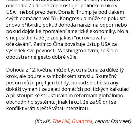
obchodu. Za druhé zde existuje "politické riziko v
USA", neboť prezident Donald Trump je pod tlakem
svých domácích voličů i Kongresu a může se pokusit
znovu přitvrdit, pokud dohoda narazí na odpor nebo
pokud dojde ke zpomalení americké ekonomiky. No a
v neposldní řadě je zde jakási "nerovnováha
očekávání". Zatímco Čína považuje ústup USA za
výsledek své pevnosti, Washington tvrdí, že šlo o
oboustranné gesto dobré vůle.
Dohoda z 12. května může být označena za důležitý
krok, ale pouze v symbolickém smyslu. Skutečný
posun může přijít jen tehdy, pokud se obě strany
dokáží vymanit ze zajetí domácích politických kalkulací
a přistoupit ke strukturálním reformám globálního
obchodního systému. Jinak hrozí, že za 90 dní se
konflikt vrátí s ještě větší intenzitou.
(Kovář,
The Hill
,
Guancha
, repro: FXstreet)