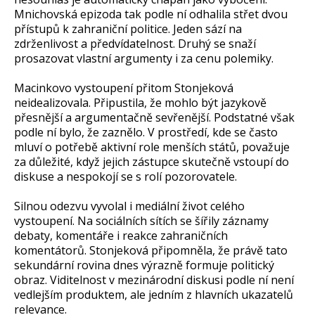
Mnichovská epizoda tak podle ní odhalila střet dvou
přístupů k zahraniční politice. Jeden sází na
zdrženlivost a předvídatelnost. Druhý se snaží
prosazovat vlastní argumenty i za cenu polemiky.
Macinkovo vystoupení přitom Stonjeková
neidealizovala. Připustila, že mohlo být jazykově
přesnější a argumentačně sevřenější. Podstatné však
podle ní bylo, že zaznělo. V prostředí, kde se často
mluví o potřebě aktivní role menších států, považuje
za důležité, když jejich zástupce skutečně vstoupí do
diskuse a nespokojí se s rolí pozorovatele.
Silnou odezvu vyvolal i mediální život celého
vystoupení. Na sociálních sítích se šířily záznamy
debaty, komentáře i reakce zahraničních
komentátorů. Stonjeková připomněla, že právě tato
sekundární rovina dnes výrazně formuje politický
obraz. Viditelnost v mezinárodní diskusi podle ní není
vedlejším produktem, ale jedním z hlavních ukazatelů
relevance.