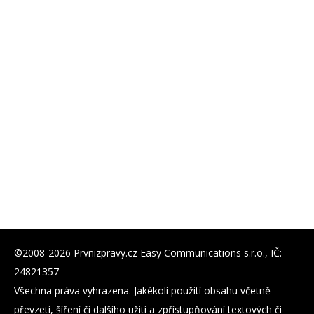
©2008-2026 Prvnizpravy.cz Easy Communications s.r.o., IČ:
24821357
Všechna práva vyhrazena. Jakékoli použití obsahu včetně
převzetí, šíření či dalšího užití a zpřístupňování textových či