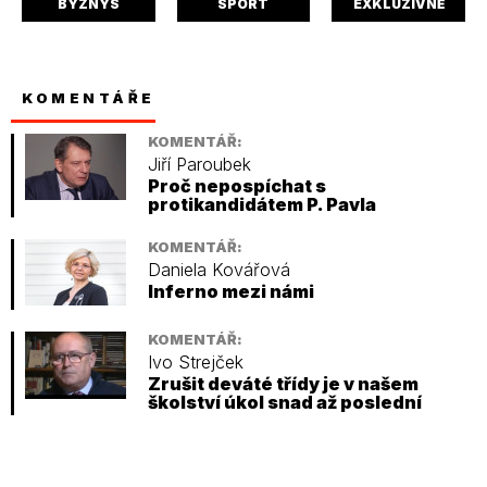
BYZNYS
SPORT
EXKLUZIVNĚ
KOMENTÁŘE
KOMENTÁŘ:
Jiří Paroubek
Proč nepospíchat s
protikandidátem P. Pavla
KOMENTÁŘ:
Daniela Kovářová
Inferno mezi námi
KOMENTÁŘ:
Ivo Strejček
Zrušit deváté třídy je v našem
školství úkol snad až poslední