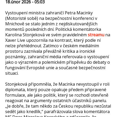
18.únor 2026 - 05:03
Vystoupení ministra zahraničí Petra Macinky
(Motoristé sobě) na bezpečnostní konferenci v
Mnichově se stalo jedním z nejdiskutovanějších
momentů posledních dní. Politická komentátorka
Karolina Stonjeková ve svém pravidelném
streamu
na
Xaver Live upozornila na kontrast, který podle ní
nelze přehlédnout. Zatímco v českém mediálním
prostoru zaznívala převážně kritika a ironické
poznámky, zahraniční média referovala o vystoupení
jako o výrazném a polemickém příspěvku do debaty o
fungování Evropské unie a současné bezpečnostní
situaci.
Stonjeková připomněla, že Macinka nevystoupil v roli
diplomata, který pouze opakuje předem připravené
formulace, ale jako politik, který se rozhodl otevřeně
reagovat na argumenty ostatních účastníků panelu.
„Je dobře, že tam někdo za Českou republiku nezůstal
sedět jako knedlík,“ parafrázovala slova komentátora