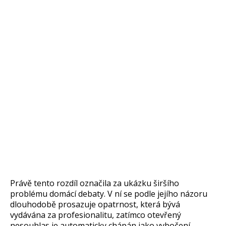
Právě tento rozdíl označila za ukázku širšího
problému domácí debaty. V ní se podle jejího názoru
dlouhodobě prosazuje opatrnost, která bývá
vydávána za profesionalitu, zatímco otevřený
nesouhlas je automaticky chápán jako vybočení.