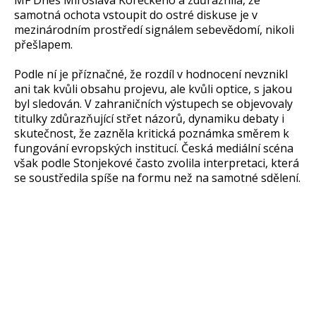
MF Dnes Miroslava Koreckého a zdůraznila, že
samotná ochota vstoupit do ostré diskuse je v
mezinárodním prostředí signálem sebevědomí, nikoli
přešlapem.
Podle ní je příznačné, že rozdíl v hodnocení nevznikl
ani tak kvůli obsahu projevu, ale kvůli optice, s jakou
byl sledován. V zahraničních výstupech se objevovaly
titulky zdůrazňující střet názorů, dynamiku debaty i
skutečnost, že zazněla kritická poznámka směrem k
fungování evropských institucí. Česká mediální scéna
však podle Stonjekové často zvolila interpretaci, která
se soustředila spíše na formu než na samotné sdělení.