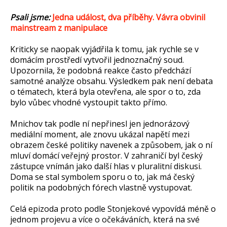
Psali jsme:
Jedna událost, dva příběhy. Vávra obvinil
mainstream z manipulace
Kriticky se naopak vyjádřila k tomu, jak rychle se v
domácím prostředí vytvořil jednoznačný soud.
Upozornila, že podobná reakce často předchází
samotné analýze obsahu. Výsledkem pak není debata
o tématech, která byla otevřena, ale spor o to, zda
bylo vůbec vhodné vystoupit takto přímo.
Mnichov tak podle ní nepřinesl jen jednorázový
mediální moment, ale znovu ukázal napětí mezi
obrazem české politiky navenek a způsobem, jak o ní
mluví domácí veřejný prostor. V zahraničí byl český
zástupce vnímán jako další hlas v pluralitní diskusi.
Doma se stal symbolem sporu o to, jak má český
politik na podobných fórech vlastně vystupovat.
Celá epizoda proto podle Stonjekové vypovídá méně o
jednom projevu a více o očekáváních, která na své