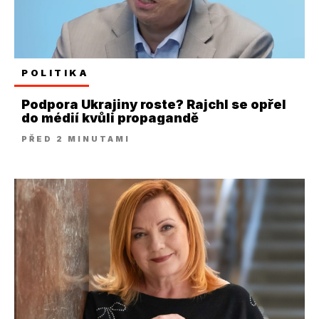
POLITIKA
Podpora Ukrajiny roste? Rajchl se opřel
do médií kvůli propagandě
PŘED 2 MINUTAMI