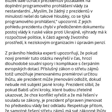
Buzek dále označil prezidentův požadavek na
doplnění programového prohlášení vlády za
nestandardní. „Myslím, že žádný z prezidentů v
minulosti nešel do takové hloubky, co se týká
programového prohlášení,“ upozornil. Z jejich
pohledu prezidentu chybí v předloženém dokumentu
postoj vlády k ruské válce proti Ukrajině, výhrady má k
rozpočtové politice, k části agendy životního
prostředí, k neziskovým organizacím i úpravám penzí.
Z právního hlediska experti upozorňují, že pokud
nový premiér tuto otázku nevyřeší v čas, hrozí
dlouhodobé soudní spory i komplikace s čerpáním
evropských dotací. Příslušný zákon o střetu zájmů
totiž umožňuje jmenovanému premiérovi určitou
lhůtu, ale prezident může jmenování odložit, dokud
nebude mít subjekt jasné kroky. Prezident slíbil, že
pokud Babiš učiní kroky, které budou zřetelně
ukazovat, že chce konflikt vyřešit a že má řešení v
souladu se zákony, je prezident připraven jmenovat
ho předsedou vlády bez odkladu. Respektuje přitom,
že samotné řešení střetu zájmů má své zákonné lhůty