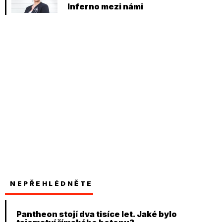
Inferno mezi námi
NEPŘEHLÉDNĚTE
Pantheon stojí dva tisíce let. Jaké bylo