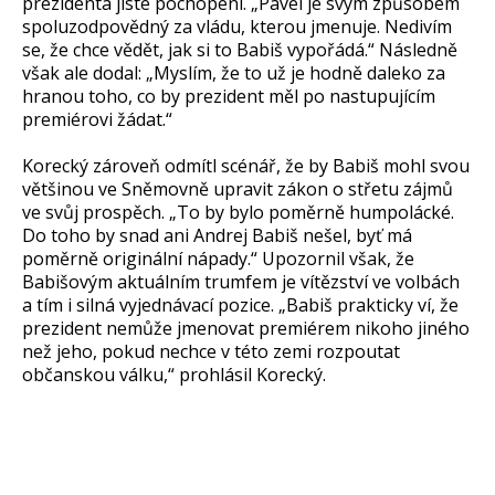
prezidenta jisté pochopení. „Pavel je svým způsobem
spoluzodpovědný za vládu, kterou jmenuje. Nedivím
se, že chce vědět, jak si to Babiš vypořádá.“ Následně
však ale dodal: „Myslím, že to už je hodně daleko za
hranou toho, co by prezident měl po nastupujícím
premiérovi žádat.“
Korecký zároveň odmítl scénář, že by Babiš mohl svou
většinou ve Sněmovně upravit zákon o střetu zájmů
ve svůj prospěch. „To by bylo poměrně humpolácké.
Do toho by snad ani Andrej Babiš nešel, byť má
poměrně originální nápady.“ Upozornil však, že
Babišovým aktuálním trumfem je vítězství ve volbách
a tím i silná vyjednávací pozice. „Babiš prakticky ví, že
prezident nemůže jmenovat premiérem nikoho jiného
než jeho, pokud nechce v této zemi rozpoutat
občanskou válku,“ prohlásil Korecký.