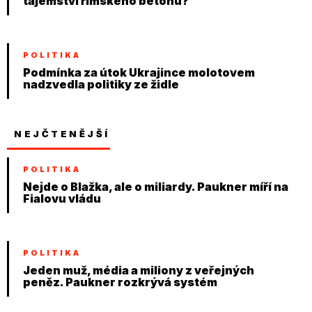
tajemství římského betonu?
POLITIKA
Podmínka za útok Ukrajince molotovem
nadzvedla politiky ze židle
NEJČTENĚJŠÍ
POLITIKA
Nejde o Blažka, ale o miliardy. Paukner míří na
Fialovu vládu
POLITIKA
Jeden muž, média a miliony z veřejných
peněz. Paukner rozkrývá systém