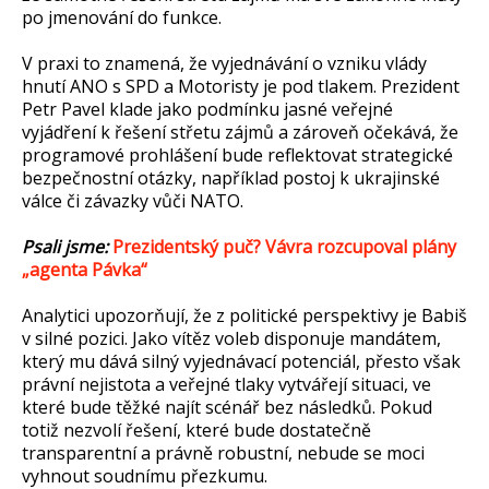
po jmenování do funkce.
V praxi to znamená, že vyjednávání o vzniku vlády
hnutí ANO s SPD a Motoristy je pod tlakem. Prezident
Petr Pavel klade jako podmínku jasné veřejné
vyjádření k řešení střetu zájmů a zároveň očekává, že
programové prohlášení bude reflektovat strategické
bezpečnostní otázky, například postoj k ukrajinské
válce či závazky vůči NATO.
Psali jsme:
Prezidentský puč? Vávra rozcupoval plány
„agenta Pávka“
Analytici upozorňují, že z politické perspektivy je Babiš
v silné pozici. Jako vítěz voleb disponuje mandátem,
který mu dává silný vyjednávací potenciál, přesto však
právní nejistota a veřejné tlaky vytvářejí situaci, ve
které bude těžké najít scénář bez následků. Pokud
totiž nezvolí řešení, které bude dostatečně
transparentní a právně robustní, nebude se moci
vyhnout soudnímu přezkumu.