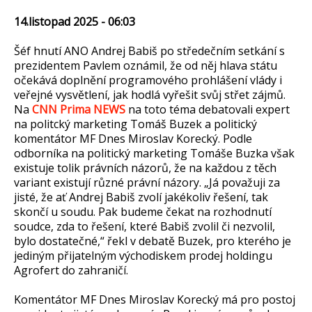
14.listopad 2025 - 06:03
Šéf hnutí ANO Andrej Babiš po středečním setkání s
prezidentem Pavlem oznámil, že od něj hlava státu
očekává doplnění programového prohlášení vlády i
veřejné vysvětlení, jak hodlá vyřešit svůj střet zájmů.
Na
CNN Prima NEWS
na toto téma debatovali expert
na politcký marketing Tomáš Buzek a politický
komentátor MF Dnes Miroslav Korecký. Podle
odborníka na politický marketing Tomáše Buzka však
existuje tolik právních názorů, že na každou z těch
variant existují různé právní názory. „Já považuji za
jisté, že ať Andrej Babiš zvolí jakékoliv řešení, tak
skončí u soudu. Pak budeme čekat na rozhodnutí
soudce, zda to řešení, které Babiš zvolil či nezvolil,
bylo dostatečné,“ řekl v debatě Buzek, pro kterého je
jediným přijatelným východiskem prodej holdingu
Agrofert do zahraničí.
Komentátor MF Dnes Miroslav Korecký má pro postoj