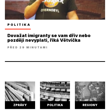
POLITIKA
Dovažat imigranty se vam dřiv nebo
později nevyplati, řiká Větvička
PŘED 29 MINUTAMI
ZPRÁVY
POLITIKA
REGIONY