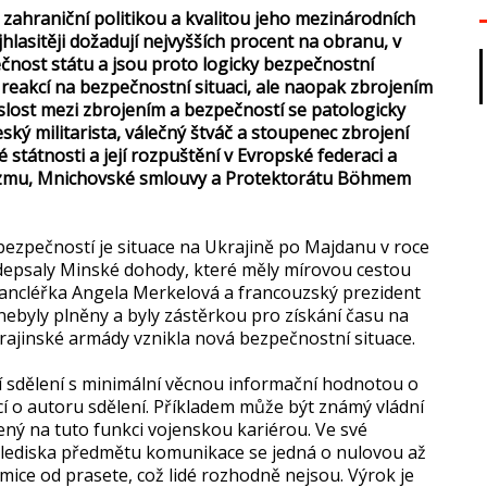
zahraniční politikou a kvalitou jeho mezinárodních
ejhlasitěji dožadují nejvyšších procent na obranu, v
čnost státu a jsou proto logicky bezpečnostní
ní reakcí na bezpečnostní situaci, ale naopak zbrojením
islost mezi zbrojením a bezpečností se patologicky
eský militarista, válečný štváč a stoupenec zbrojení
 státnosti a její rozpuštění v Evropské federaci a
acizmu, Mnichovské smlouvy a Protektorátu Böhmem
 bezpečností je situace na Ukrajině po Majdanu v roce
depsaly Minské dohody, které měly mírovou cestou
kancléřka Angela Merkelová a francouzský prezident
nebyly plněny a byly zástěrkou pro získání času na
rajinské armády vznikla nová bezpečnostní situace.
 sdělení s minimální věcnou informační hodnotou o
í o autoru sdělení. Příkladem může být známý vládní
ný na tuto funkci vojenskou kariérou. Ve své
 hlediska předmětu komunikace se jedná o nulovou až
mice od prasete, což lidé rozhodně nejsou. Výrok je