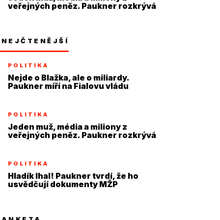
veřejných peněz. Paukner rozkrývá
systém
NEJČTENĚJŠÍ
POLITIKA
Nejde o Blažka, ale o miliardy.
Paukner míří na Fialovu vládu
POLITIKA
Jeden muž, média a miliony z
veřejných peněz. Paukner rozkrývá
systém
POLITIKA
Hladík lhal! Paukner tvrdí, že ho
usvědčují dokumenty MŽP
ANKETA