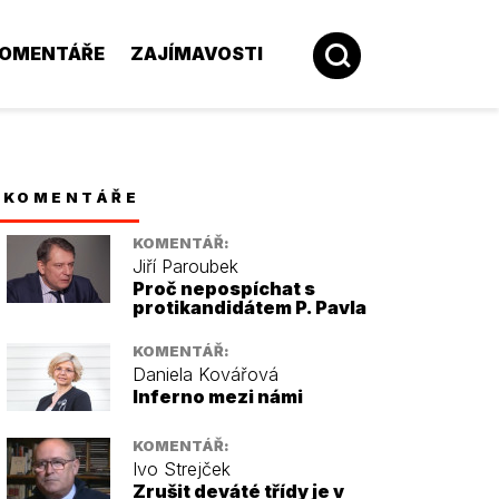
OMENTÁŘE
ZAJÍMAVOSTI
KOMENTÁŘE
KOMENTÁŘ:
Jiří Paroubek
Proč nepospíchat s
protikandidátem P. Pavla
KOMENTÁŘ:
Daniela Kovářová
Inferno mezi námi
KOMENTÁŘ:
Ivo Strejček
Zrušit deváté třídy je v