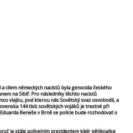
tí a cílem německých nacistů byla genocida českého
nem na Sibiř. Pro následníky těchto nacistů
mco vlajku, pod kterou nás Sovětský svaz osvobodil, a
enska 144 tisíc sovětských vojáků je trestné při
y Eduarda Beneše v Brně se policie bude rozhodovat o
roč je stále policejním prezidentem kádr pětikoalice