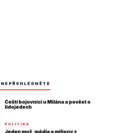
NEPŘEHLÉDNĚTE
Čeští bojovníci u Milána a pověst o
lidojedech
POLITIKA
Jeden muž, média a miliony z