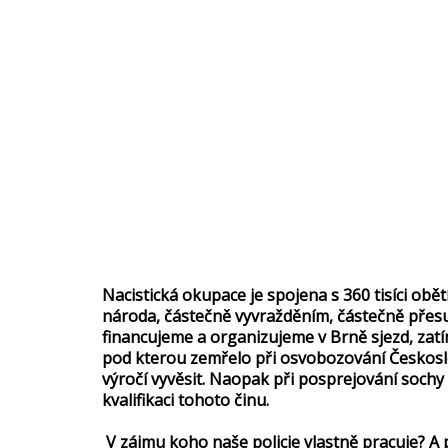
Nacistická okupace je spojena s 360 tisíci obě
národa, částečně vyvražděním, částečně přesu
financujeme a organizujeme v Brně sjezd, zatí
pod kterou zemřelo při osvobozování Českoslov
výročí vyvěsit. Naopak při posprejování soch
kvalifikaci tohoto činu.
V zájmu koho naše policie vlastně pracuje? A p