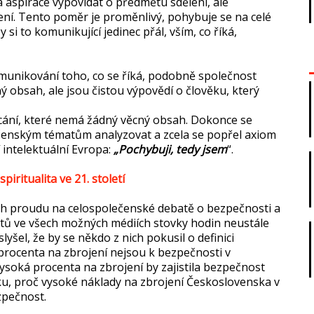
 aspirace vypovídat o předmětu sdělení, ale
ení. Tento poměr je proměnlivý, pohybuje se na celé
si to komunikující jedinec přál, vším, co říká,
munikování toho, co se říká, podobně společnost
ný obsah, ale jsou čistou výpovědí o člověku, který
cání, které nemá žádný věcný obsah. Dokonce se
ečenským tématům analyzovat a zcela se popřel axiom
intelektuální Evropa:
„Pochybuji, tedy jsem
“.
piritualita ve 21. století
ch proudu na celospolečenské debatě o bezpečnosti a
rtů ve všech možných médiích stovky hodin neustále
lyšel, že by se někdo z nich pokusil o definici
 procenta na zbrojení nejsou k bezpečnosti v
vysoká procenta na zbrojení by zajistila bezpečnost
u, proč vysoké náklady na zbrojení Československa v
ezpečnost.