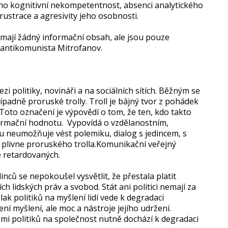
eho kognitivní nekompetentnost, absenci analytického
ustrace a agresivity jeho osobnosti.
emají žádný informační obsah, ale jsou pouze
ý antikomunista Mitrofanov.
 politiky, novináři a na sociálních sítích. Běžným se
řípadně proruské trolly. Troll je bájný tvor z pohádek
. Toto označení je výpovědí o tom, že ten, kdo takto
ormační hodnotu. Vypovídá o vzdělanostním,
mu neumožňuje vést polemiku, dialog s jedincem, s
 plivne proruského trolla.Komunikační veřejný
ě retardovaných.
nců se nepokoušel vysvětlit, že přestala platit
ch lidských práv a svobod. Stát ani politici nemají za
Tlak politiků na myšlení lidí vede k degradaci
ní myšlení, ale moc a nástroje jejího udržení.
i politiků na společnost nutně dochází k degradaci