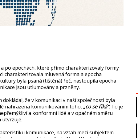
á a po epochách, které přímo charakterizovaly formy
zaci charakterizovala mluvená forma a epocha
ultury byla psaná (tištěná) řeč, nastoupila epocha
unikace jsou utlumovány a przněny.
 dokládal, že v komunikaci v naší společnosti byla
avdě nahrazena komunikováním toho,
„co se říká“
. To je
nepřemýšliví a konformní lidé a v opačném směru
 utvrzuje.
rakteristiku komunikace, na vztah mezi subjektem