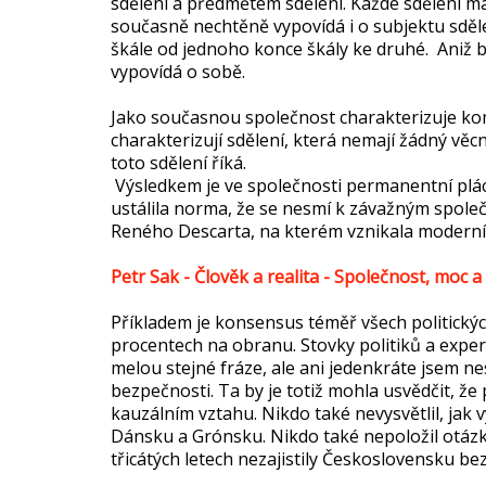
sdělení a předmětem sdělení. Každé sdělení má
současně nechtěně vypovídá i o subjektu sděl
škále od jednoho konce škály ke druhé. Aniž by 
vypovídá o sobě.
Jako současnou společnost charakterizuje ko
charakterizují sdělení, která nemají žádný věc
toto sdělení říká.
Výsledkem je ve společnosti permanentní plá
ustálila norma, že se nesmí k závažným spol
Reného Descarta, na kterém vznikala moderní 
Petr Sak - Člověk a realita - Společnost, moc a s
Příkladem je konsensus téměř všech politický
procentech na obranu. Stovky politiků a expe
melou stejné fráze, ale ani jedenkráte jsem nes
bezpečnosti. Ta by je totiž mohla usvědčit, že
kauzálním vztahu. Nikdo také nevysvětlil, jak 
Dánsku a Grónsku. Nikdo také nepoložil otázk
třicátých letech nezajistily Československu b