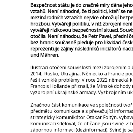
Bezpečnost státu je do značné míry dána jeho 
vztahů. Není náhodné, že ti politici, kteří se n
mezinárodních vztazích nejvíce ohrožují bezpe
hrozbou. Vytvářejí politiku, v níž zbrojení ne
vytvářejí rizikovou bezpečnostní situaci. Souv
otočila. Není náhodou, že Petr Pavel, přední č
bez hranic současně pleduje pro likvidaci české
reprezentuje zájmy následníků iniciátorů n
und Mähren.
Ilustrací otočení souvislosti mezi zbrojením a
2014. Rusko, Ukrajina, Německo a Francie po
řešit vzniklé problémy. V roce 2022 německá 
Francois Hollande přiznali, že Minské dohody 
vyzbrojení ukrajinské armády. Vyzbrojením uk
Značnou část komunikace ve společnosti tvoří
předmětu komunikace a s převažující informac
strategický komunikátor Otakar Foltýn, vybave
komunikaci sděloval, že občané jsou svině. Z
zápornou informaci (dezinformaci). Svině je sa