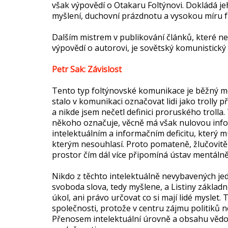
však výpovědí o Otakaru Foltýnovi. Dokládá j
myšlení, duchovní prázdnotu a vysokou míru fr
Dalším mistrem v publikování článků, které n
výpovědí o autorovi, je sovětský komunistick
Petr Sak: Závislost
Tento typ foltýnovské komunikace je běžný mezi
stalo v komunikaci označovat lidi jako trolly p
a nikde jsem nečetl definici proruského trolla
někoho označuje, věcně má však nulovou inf
intelektuálním a informačním deficitu, který 
kterým nesouhlasí. Proto pomateně, žlučovitě
prostor čím dál více připomíná ústav mentáln
Nikdo z těchto intelektuálně nevybavených jedi
svoboda slova, tedy myšlene, a Listiny základní
úkol, ani právo určovat co si mají lidé myslet. 
společnosti, protože v centru zájmu politiků ne
Přenosem intelektuální úrovně a obsahu vědom