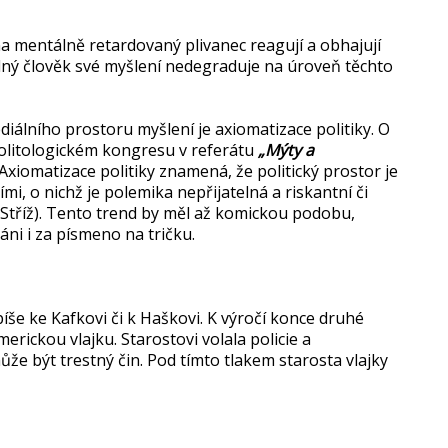
a mentálně retardovaný plivanec reagují a obhajují
odný člověk své myšlení nedegraduje na úroveň těchto
diálního prostoru myšlení je axiomatizace politiky. O
politologickém kongresu v referátu
„Mýty a
 Axiomatizace politiky znamená, že politický prostor je
, o nichž je polemika nepřijatelná a riskantní či
I. Stříž). Tento trend by měl až komickou podobu,
ráni i za písmeno na tričku.
píše ke Kafkovi či k Haškovi. K výročí konce druhé
merickou vlajku. Starostovi volala policie a
že být trestný čin. Pod tímto tlakem starosta vlajky