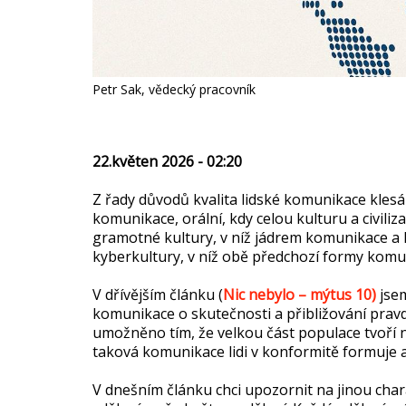
Petr Sak, vědecký pracovník
22.květen 2026 - 02:20
Z řady důvodů kvalita lidské komunikace kles
komunikace, orální, kdy celou kulturu a civili
gramotné kultury, v níž jádrem komunikace a k
kyberkultury, v níž obě předchozí formy kom
V dřívějším článku (
Nic nebylo – mýtus 10)
jsem
komunikace o skutečnosti a přibližování pr
umožněno tím, že velkou část populace tvoří 
taková komunikace lidi v konformitě formuje a
V dnešním článku chci upozornit na jinou cha