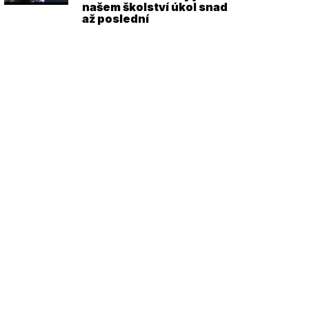
našem školství úkol snad
až poslední