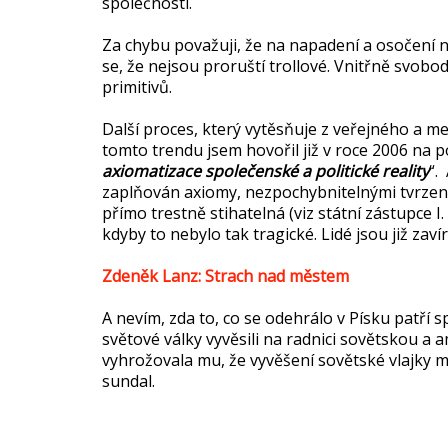
společnosti.
Za chybu považuji, že na napadení a osočení n
se, že nejsou proruští trollové. Vnitřně svob
primitivů.
Další proces, který vytěsňuje z veřejného a me
tomto trendu jsem hovořil již v roce 2006 na 
axiomatizace společenské a politické reality
“.
zaplňován axiomy, nezpochybnitelnými tvrzeními
přímo trestně stihatelná (viz státní zástupce 
kdyby to nebylo tak tragické. Lidé jsou již zaví
Zdeněk Lanz: Strach nad městem
A nevím, zda to, co se odehrálo v Písku patří s
světové války vyvěsili na radnici sovětskou a a
vyhrožovala mu, že vyvěšení sovětské vlajky mů
sundal.