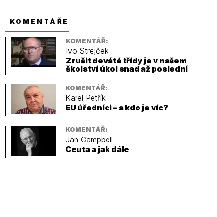
KOMENTÁŘE
KOMENTÁŘ:
Ivo Strejček
Zrušit deváté třídy je v našem
školství úkol snad až poslední
KOMENTÁŘ:
Karel Petřík
EU úředníci – a kdo je víc?
KOMENTÁŘ:
Jan Campbell
Ceuta a jak dále