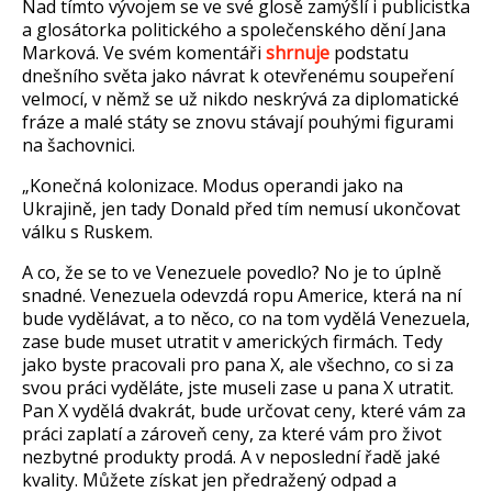
Nad tímto vývojem se ve své glos
ě zam
ý
šl
í i publicistka
a glosátorka politického a spole
čensk
ého d
ěn
í Jana
Marková. Ve svém komentá
ři
shrnuje
podstatu
dnešn
ího sv
ěta jako n
ávrat k otev
řen
ému soupe
řen
í
velmocí, v n
ěmž se už nikdo neskr
ývá za diplomatické
fráze a malé státy se znovu stávají pouhými figurami
na
šachovnici.
„Kone
čn
á kolonizace. Modus operandi jako na
Ukrajin
ě, jen tady Donald před t
ím nemusí ukon
čovat
v
álku s Ruskem.
A co,
že se to ve Venezuele povedlo? No je to
úpln
ě
snadn
é. Venezuela odevzdá ropu Americe, která na ní
bude vyd
ěl
ávat, a to n
ěco, co na tom vyděl
á Venezuela,
zase bude muset utratit v amerických firmách. Tedy
jako byste pracovali pro pana X, ale v
šechno, co si za
svou pr
áci vyd
ěl
áte, jste museli zase u pana X utratit.
Pan X vyd
ěl
á dvakrát, bude ur
čovat ceny, kter
é vám za
práci zaplatí a zárove
ň ceny, za kter
é vám pro
život
nezbytn
é produkty prodá. A v neposlední
řadě jak
é
kvality. M
ůžete z
ískat jen p
ředražen
ý odpad a