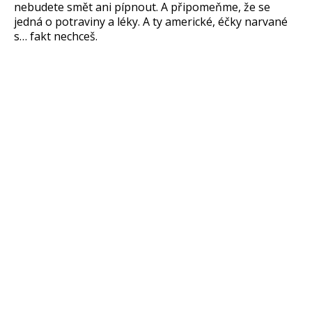
nebudete sm
ět ani p
ípnout. A p
řipomeňme, že se
jedn
á o potraviny a léky. A ty americké, é
čky narvan
é
s… fakt nechce
š.