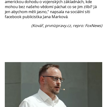
americkou dohodu o vojenských základnách, kde
mohou bez na
šeho vědom
í páchat co se jim zlíbí? Já
jen abychom m
ěli jasno,“ napsala na soci
ální síti
f
acebook publicistka Jana Marková.
(Kov
á
ř, prvnizpravy.cz, repro: FoxNews
)