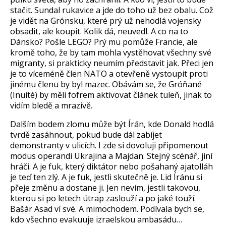
sta
čit. Sundal rukavice a jde do toho už bez obalu. Což
je vidět na Gr
ónsku, které prý u
ž nehodl
á vojensky
obsadit, ale koupit. Kolik dá, neuvedl. A co na to
Dánsko? Po
šle LEGO? Pr
ý mu pom
ůže Francie, ale
kromě toho, že by tam mohla vystěhovat všechny sv
é
migranty, si prakticky neumím p
ředstavit jak. Přeci jen
je to v
ícemén
ě člen NATO a otevřeně vystoupit proti
jin
ému
členu by byl mazec. Ob
ávám se,
že Gr
ó
ňan
é
(Inuité) by m
ěli fofrem aktivovat čl
ánek tule
ň, jinak to
vid
ím bled
ě a mrazivě.
Dalš
ím bodem zlomu m
ůže b
ýt Írán, kde Donald hodlá
tvrd
ě zas
áhnout, pokud bude dál zabíjet
demonstranty v ulicích. I zde si dovoluji p
řipomenout
modus operandi Ukrajina a Majdan. Stejn
ý scéná
ř, jin
í
hrá
či. A je fuk, kter
ý diktátor nebo po
šahan
ý ajatolláh
je te
ď ten zl
ý. A je fuk, jestli skute
čně je. Lid
Íránu si
p
řeje změnu a dostane ji. Jen nev
ím, jestli takovou,
kterou si po letech útrap zaslou
ž
í a po jaké tou
ž
í.
Ba
š
ár Asad ví své. A mimochodem. Podívala bych se,
kdo v
šechno evakuuje izraelskou ambas
ádu…