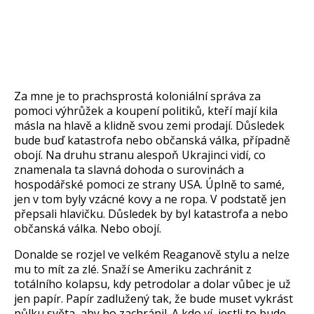
Za mne je to prachsprost
á koloniální správa za
pomoci výhr
ůžek a koupen
í politik
ů, kteř
í mají kila
másla na hlav
ě a klidně svou zemi prodaj
í. D
ůsledek
bude buď katastrofa nebo občansk
á válka, p
ř
ípadn
ě
oboj
í. Na druhu stranu alespo
ň Ukrajinci vid
í, co
znamenala ta slavná dohoda o surovinách a
hospodá
řsk
é pomoci ze strany USA. Úpln
ě to sam
é,
jen v tom byly vzácné kovy a ne ropa. V podstat
ě jen
přepsali hlavičku. Důsledek by byl katastrofa a nebo
občansk
á válka. Nebo obojí.
Donalde se rozjel ve velkém Reaganov
ě stylu a nelze
mu to m
ít za zlé. Sna
ž
í se Ameriku zachránit z
totálního kolapsu, kdy petrodolar a dolar v
ůbec je už
jen pap
ír. Papír zadlu
žen
ý tak,
že bude muset vykr
ást
p
ůlku světa, aby ho zachr
ánil. A kdo ví, jestli to bude