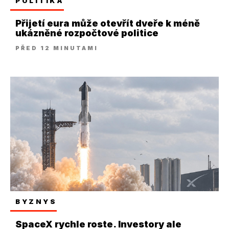
POLITIKA
Přijetí eura může otevřít dveře k méně
ukázněné rozpočtové politice
PŘED 12 MINUTAMI
BYZNYS
SpaceX rychle roste. Investory ale