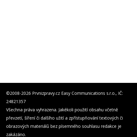
©2008-2026 Prvnizpravy.cz Easy Communications s.r.o., IČ:
24821357
Všechna práva vyhrazena. Jakékoli použití obsahu včetně
převzetí, šíření či dalšího užití a zpřístupňování textových či
obrazových materiálů bez písemného souhlasu redakce je
zakázáno.