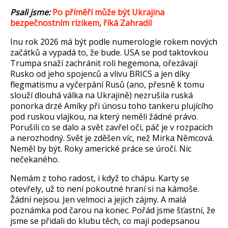
Psali jsme:
Po p
ř
ím
ěř
í m
ůže b
ýt Ukrajina
bezpe
čnostn
ím rizikem,
ř
íká Zahradil
Inu rok 2026 má být podle numerologie rokem nových
za
č
átk
ů a vypad
á to,
že bude. USA se pod taktovkou
Trumpa snaž
í zachránit roli hegemona, o
řez
ávají
Rusko od jeho spojenc
ů a vlivu BRICS a jen d
íky
flegmatismu a vy
čerp
ání Rus
ů (ano, přesně k tomu
slouž
í dlouhá válka na Ukrajin
ě) nezrušila rusk
á
ponorka drzé Amíky p
ři
únosu toho tankeru plujícího
pod ruskou vlajkou, na který nem
ěli ž
ádné právo.
Poru
šili co se dalo a svět zavřel oči, p
á
č je v rozpac
ích
a nerozhodný. Sv
ět je zděšen v
íc, ne
ž Mirka Němcov
á.
Nem
ěl by b
ýt. Roky americké práce se úro
č
í. Nic
ne
čekan
ého.
Nemám z toho radost, i kdy
ž to ch
ápu. Karty se
otev
řely, už to nen
í pokoutné hraní si na kámo
še.
Ž
ádní nejsou. Jen velmoci a jejich zájmy. A malá
poznámka pod
čarou na konec. Poř
ád jsme
šťastn
í,
že
jsme se přidali do klubu těch, co maj
í podepsanou