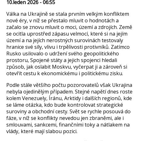
10.leden 2026 - 06:55
Válka na Ukrajin
ě se stala prvn
ím velkým konfliktem
nové éry, v ní
ž se přestalo mluvit o hodnot
ách a
za
čalo se znovu mluvit o moci,
území a zdrojích. Zem
ě
se ocitla uprostřed z
ápasu velmocí, které si na jejím
území a na jejích nerostných surovinách testovaly
hranice své síly, vlivu i trp
ělivosti protivn
ík
ů. Zat
ímco
Rusko usilovalo o udr
žen
í svého geopolitického
prostoru, Spojené státy a jejich spojenci hledali
zp
ůsob, jak oslabit Moskvu, vyčerpat ji a z
árove
ň si
otevř
ít cestu k ekonomickému i politickému zisku.
Podle stále v
ětš
ího po
čtu pozorovatelů však Ukrajina
nebyla ojediněl
ým p
ř
ípadem. Stejné nap
ět
í dnes roste
kolem Venezuely, Íránu, Arktidy i dal
š
ích region
ů, kde
se l
áme otázka, kdo bude kontrolovat strategické
suroviny a obchodní cesty. Sv
ět se rychle posouv
á do
fáze, v ní
ž se konflikty nevedou jen zbraněmi, ale i
smlouvami, sankcemi, finančn
ími toky a nátlakem na
vlády, které mají slabou pozici.