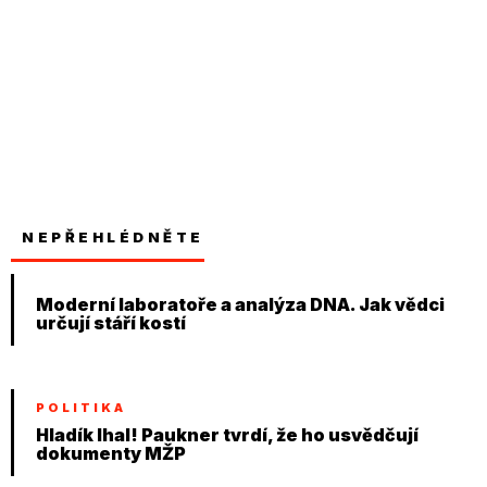
NEPŘEHLÉDNĚTE
Moderní laboratoře a analýza DNA. Jak vědci
určují stáří kostí
POLITIKA
Hladík lhal! Paukner tvrdí, že ho usvědčují
dokumenty MŽP