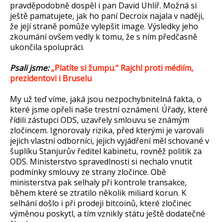
pravděpodobně dospěl i pan David Uhlíř. Možná si
ještě pamatujete, jak ho paní Decroix najala v naději,
že její straně pomůže vylepšit image. Výsledky jeho
zkoumání ovšem vedly k tomu, že s ním předčasně
ukončila spolupráci.
Psali jsme:
„Platíte si žumpu.“ Rajchl proti médiím,
prezidentovi i Bruselu
My už teď víme, jaká jsou nezpochybnitelná fakta, o
které jsme opřeli naše trestní oznámení. Úřady, které
řídili zástupci ODS, uzavřely smlouvu se známým
zločincem. Ignorovaly rizika, před kterými je varovali
jejich vlastní odborníci, jejich vyjádření měl schované v
šuplíku Stanjurův ředitel kabinetu, rovněž politik za
ODS. Ministerstvo spravedlnosti si nechalo vnutit
podmínky smlouvy ze strany zločince. Obě
ministerstva pak selhaly při kontrole transakce,
během které se ztratilo několik miliard korun. K
selhání došlo i při prodeji bitcoinů, které zločinec
výměnou poskytl, a tím vznikly státu ještě dodatečné