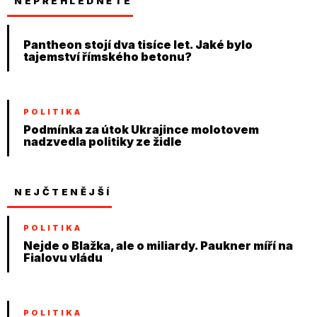
NEPŘEHLÉDNĚTE
Pantheon stojí dva tisíce let. Jaké bylo
tajemství římského betonu?
POLITIKA
Podmínka za útok Ukrajince molotovem
nadzvedla politiky ze židle
NEJČTENĚJŠÍ
POLITIKA
Nejde o Blažka, ale o miliardy. Paukner míří na
Fialovu vládu
POLITIKA