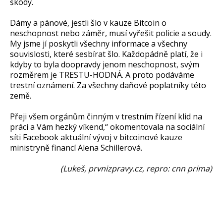
škody.
Dámy a pánové, jestli šlo v kauze Bitcoin o
neschopnost nebo záměr, musí vyřešit policie a soudy.
My jsme jí poskytli všechny informace a všechny
souvislosti, které sesbírat šlo. Každopádně platí, že i
kdyby to byla doopravdy jenom neschopnost, svým
rozměrem je TRESTU-HODNÁ. A proto podáváme
trestní oznámení. Za všechny daňové poplatníky této
země.
Přeji všem orgánům činným v trestním řízení klid na
práci a Vám hezký víkend,“ okomentovala na sociální
síti Facebook aktuální vývoj v bitcoinové kauze
ministryně financí Alena Schillerová.
(Lukeš, prvnizpravy.cz, repro: cnn prima)