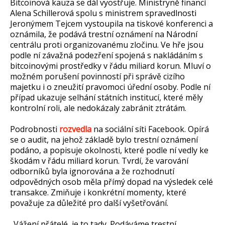
Bitcoinová kauza se dál vyostřuje. Ministryně financí
Alena Schillerová spolu s ministrem spravedlnosti
Jeronýmem Tejcem vystoupila na tiskové konferenci a
oznámila, že podává trestní oznámení na Národní
centrálu proti organizovanému zločinu. Ve hře jsou
podle ní závažná podezření spojená s nakládáním s
bitcoinovými prostředky v řádu miliard korun. Mluví o
možném porušení povinností při správě cizího
majetku i o zneužití pravomoci úřední osoby. Podle ní
případ ukazuje selhání státních institucí, které měly
kontrolní roli, ale nedokázaly zabránit ztrátám.
Podrobnosti
rozvedla
na sociální síti Facebook. Opírá
se o audit, na jehož základě bylo trestní oznámení
podáno, a popisuje okolnosti, které podle ní vedly ke
škodám v řádu miliard korun. Tvrdí, že varování
odborníků byla ignorována a že rozhodnutí
odpovědných osob měla přímý dopad na výsledek celé
transakce. Zmiňuje i konkrétní momenty, které
považuje za důležité pro další vyšetřování.
„Vážení přátelé, je to tady. Podáváme trestní