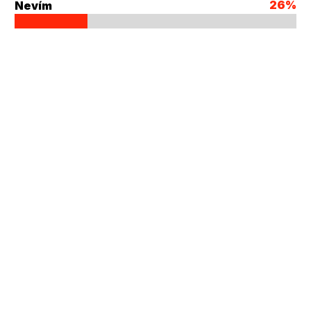
26%
Nevím