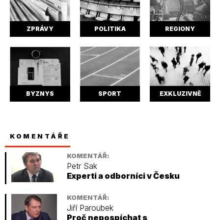
ZPRÁVY
POLITIKA
REGIONY
BYZNYS
SPORT
EXKLUZIVNĚ
KOMENTÁŘE
KOMENTÁŘ:
Petr Sak
Experti a odborníci v Česku
KOMENTÁŘ:
Jiří Paroubek
Proč nepospíchat s