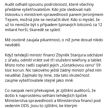
Audit odhalil spoustu podrobností, které všechny
předáme vyšetřovatelům. Kdo jste sledovali naši
tiskovku s ministrem spravedlnosti panem Jeronýmem
Tejcem, možná jste se nestačili divit. Kdo si myslel, že
už to nemůže být s případem špinavých bitcoinů za 12
miliard horší, škaredě se spletl.
Mě osobně zaujala pikantnost, o níž jsme dosud nikdo
nevěděli.
Když tehdejší ministr financí Zbyněk Stanjura odcházel
z úřadu, odmítl vrátit své tři služební telefony a tablet.
Místo toho radši zaplatil jejich „zůstatkovou cenu“ 59
tisíc korun. Nic takového ještě žádný ministr před ním
neudělal. Zajímalo by mne, zda tato skutečnost
zaujme vyšetřovatele stejně jako mně.
Co naopak není překvapivé, je zjištění auditorů, že
došlo k naprostému selhání tehdejších špiček
Ministerstva spravedlnosti a Ministerstva financí pod
vedením ODS. Jsou to zjištění, ke kterým