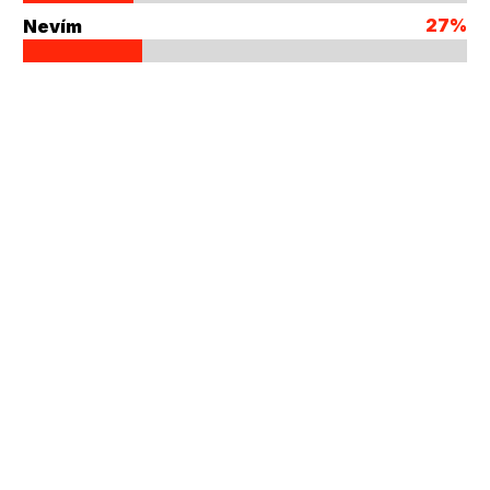
27%
Nevím