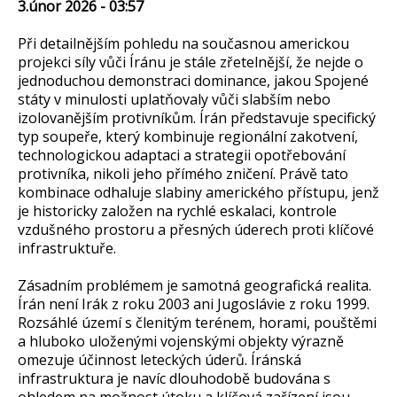
3.únor 2026 - 03:57
Při detailnějším pohledu na současnou americkou
projekci síly vůči Íránu je stále zřetelnější, že nejde o
jednoduchou demonstraci dominance, jakou Spojené
státy v minulosti uplatňovaly vůči slabším nebo
izolovanějším protivníkům. Írán představuje specifický
typ soupeře, který kombinuje regionální zakotvení,
technologickou adaptaci a strategii opotřebování
protivníka, nikoli jeho přímého zničení. Právě tato
kombinace odhaluje slabiny amerického přístupu, jenž
je historicky založen na rychlé eskalaci, kontrole
vzdušného prostoru a přesných úderech proti klíčové
infrastruktuře.
Zásadním problémem je samotná geografická realita.
Írán není Irák z roku 2003 ani Jugoslávie z roku 1999.
Rozsáhlé území s členitým terénem, horami, pouštěmi
a hluboko uloženými vojenskými objekty výrazně
omezuje účinnost leteckých úderů. Íránská
infrastruktura je navíc dlouhodobě budována s