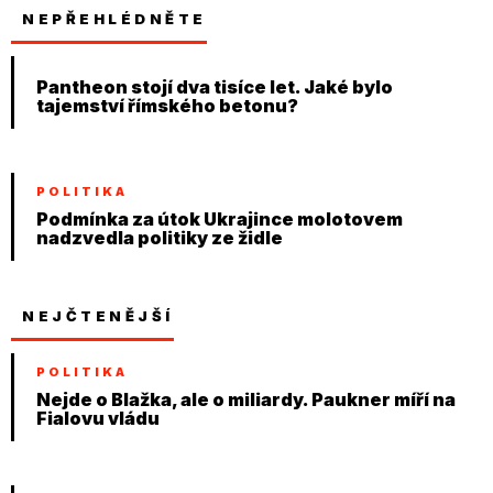
NEPŘEHLÉDNĚTE
Pantheon stojí dva tisíce let. Jaké bylo
tajemství římského betonu?
POLITIKA
Podmínka za útok Ukrajince molotovem
nadzvedla politiky ze židle
NEJČTENĚJŠÍ
POLITIKA
Nejde o Blažka, ale o miliardy. Paukner míří na
Fialovu vládu