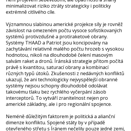
minimalizovat riziko ztráty strategicky i politicky
extrémně citlivého cíle.
Významnou slabinou americké projekce síly je rovněž
závislost na omezeném počtu vysoce sofistikovaných
systémů protivzdušné a protiraketové obrany.
Systémy THAAD a Patriot jsou koncipovány na
zachytávání relativně malého počtu hrozeb s vysokou
hodnotou, nikoli na dlouhodobé čelení masovým
salvám raket a dronů. Íránská strategie přitom počítá
právě s kvantitou, saturací obrany a kombinací
různých typů útoků. Zkušenosti z nedávných konfliktů
ukazují, že ani technologicky nejvyspělejší obranné
systémy nejsou schopny dlouhodobě odolávat
takovému tlaku bez rychlého vyčerpání zásob
interceptorů. To vytváří zranitelnost nejen pro
americké základny, ale i pro regionální spojence.
Neméně důležitým faktorem je politická a alianční
dimenze konfliktu. Spojené státy by v případě
otevřeného střetu s Íránem nečelily pouze jedné zemi,