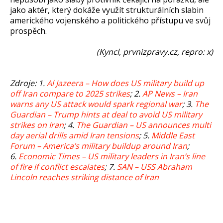
jako aktér, který dokáže využít strukturálních slabin
amerického vojenského a politického přístupu ve svůj
prospěch.
(Kyncl, prvnizpravy.cz, repro: x)
Zdroje: 1.
Al Jazeera – How does US military build up
off Iran compare to 2025 strikes
; 2.
AP News – Iran
warns any US attack would spark regional war
; 3.
The
Guardian – Trump hints at deal to avoid US military
strikes on Iran
; 4.
The Guardian – US announces multi
day aerial drills amid Iran tensions
; 5.
Middle East
Forum – America’s military buildup around Iran
;
6.
Economic Times – US military leaders in Iran’s line
of fire if conflict escalates
; 7.
SAN – USS Abraham
Lincoln reaches striking distance of Iran