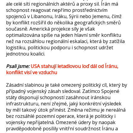
ale celé síti regionálních aktérů a proxy sil. Írán má
schopnost reagovat nepřímo prostřednictvím
spojenců v Libanonu, Iráku, Sýrii nebo Jemenu, čímž
by konflikt rozšířil do několika geografických směrů
současně. Americká projekce síly je však
optimalizována spíše na jeden hlavní směr konfliktu
než na rozsáhlou regionální eskalaci, která by zatížila
logistiku, politickou podporu i schopnost udržet
jednotnou koalici.
Psali jsme:
USA stahují letadlovou loď dál od Íránu,
konflikt visí ve vzduchu
Zásadní slabinou je také omezený politický cíl, který by
případný vojenský zásah sledoval. Zatímco Spojené
státy disponují schopností zasáhnout íránskou
infrastrukturu, není zřejmé, jaký konkrétní výsledek
by měl takový útok přinést. Změna režimu je nereálná
bez rozsáhlé pozemní operace, která je politicky i
vojensky nepřijatelná. Omezené údery by naopak
pravděpodobně posílily vnitřní soudržnost Íránu a