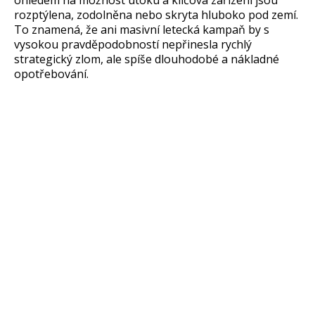
ohledem na možnost útoku a klíčová zařízení jsou
rozptýlena, zodolněna nebo skryta hluboko pod zemí.
To znamená, že ani masivní letecká kampaň by s
vysokou pravděpodobností nepřinesla rychlý
strategický zlom, ale spíše dlouhodobé a nákladné
opotřebování.