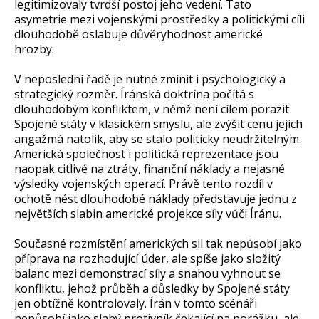
legitimizovaly tvrdší postoj jeho vedení. Tato
asymetrie mezi vojenskými prostředky a politickými cíli
dlouhodobě oslabuje důvěryhodnost americké
hrozby.
V neposlední řadě je nutné zmínit i psychologický a
strategický rozměr. Íránská doktrína počítá s
dlouhodobým konfliktem, v němž není cílem porazit
Spojené státy v klasickém smyslu, ale zvýšit cenu jejich
angažmá natolik, aby se stalo politicky neudržitelným.
Americká společnost i politická reprezentace jsou
naopak citlivé na ztráty, finanční náklady a nejasné
výsledky vojenských operací. Právě tento rozdíl v
ochotě nést dlouhodobé náklady představuje jednu z
největších slabin americké projekce síly vůči Íránu.
Současné rozmístění amerických sil tak nepůsobí jako
příprava na rozhodující úder, ale spíše jako složitý
balanc mezi demonstrací síly a snahou vyhnout se
konfliktu, jehož průběh a důsledky by Spojené státy
jen obtížně kontrolovaly. Írán v tomto scénáři
nepůsobí jako slabý protivník čekající na porážku, ale