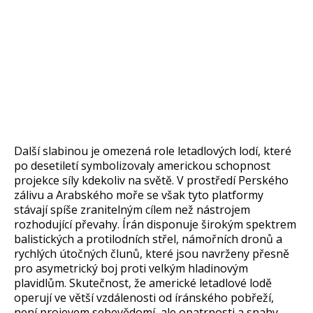
Další slabinou je omezená role letadlových lodí, které
po desetiletí symbolizovaly americkou schopnost
projekce síly kdekoliv na světě. V prostředí Perského
zálivu a Arabského moře se však tyto platformy
stávají spíše zranitelným cílem než nástrojem
rozhodující převahy. Írán disponuje širokým spektrem
balistických a protilodních střel, námořních dronů a
rychlých útočných člunů, které jsou navrženy přesně
pro asymetrický boj proti velkým hladinovým
plavidlům. Skutečnost, že americké letadlové lodě
operují ve větší vzdálenosti od íránského pobřeží,
není projevem sebevědomí, ale opatrnosti a snahy