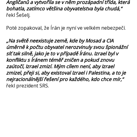
Angličanů a vytvořila se v něm prozápadní třída, která
bohatla, zatímco většina obyvatelstva byla chudá,“
řekl Šešelj.
Poté zopakoval, že Írán je nyní ve velkém nebezpečí.
„Na světě neexistuje země, kde by Mosad a CIA
úměrně k počtu obyvatel nerozvinuly svou špionážní
síť tak silně, jako je to v případě Íránu. Izrael byl v
konfliktu s Íránem téměř zničen a pokud znovu
zaútočí, Izrael zmizí. Mým cílem není, aby Izrael
zmizel, přeji si, aby existoval Izrael i Palestina, a to je
nejracionálnější řešení pro každého, kdo chce mír,“
řekl prezident SRS.