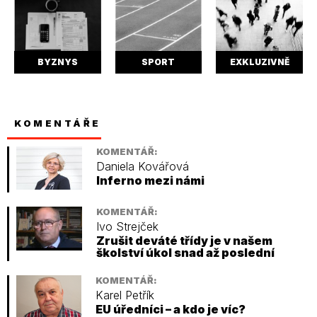
BYZNYS
SPORT
EXKLUZIVNĚ
KOMENTÁŘE
KOMENTÁŘ:
Daniela Kovářová
Inferno mezi námi
KOMENTÁŘ:
Ivo Strejček
Zrušit deváté třídy je v našem
školství úkol snad až poslední
KOMENTÁŘ:
Karel Petřík
EU úředníci – a kdo je víc?