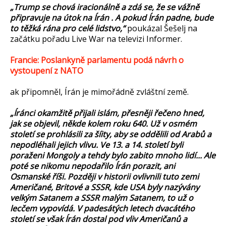
„Trump se chová iracionálně a zdá se, že se vážně
připravuje na útok na Írán . A pokud Írán padne, bude
to těžká rána pro celé lidstvo,“
poukázal Šešelj na
začátku pořadu Live War na televizi Informer.
Francie: Poslankyně parlamentu podá návrh o
vystoupení z NATO
ak připomněl, Írán je mimořádně zvláštní země.
„Íránci okamžitě přijali islám, přesněji řečeno hned,
jak se objevil, někde kolem roku 640. Už v osmém
století se prohlásili za šíity, aby se oddělili od Arabů a
nepodléhali jejich vlivu. Ve 13. a 14. století byli
poraženi Mongoly a tehdy bylo zabito mnoho lidí... Ale
poté se nikomu nepodařilo Írán porazit, ani
Osmanské říši. Později v historii ovlivnili tuto zemi
Američané, Britové a SSSR, kde USA byly nazývány
velkým Satanem a SSSR malým Satanem, to už o
lecčem vypovídá. V padesátých letech dvacátého
století se však Írán dostal pod vliv Američanů a