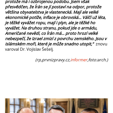
protože má i ozbrojenou podobu. Jsem však
přesvědčen, že Írán se jí postaví na odpor, protože
většina obyvatelstva je vlastenecká. Mají ale velké
ekonomické potíže, inflace je obrovská... Válčí už léta,
je těžké vyvážet ropu, mají i plyn, ale je těžké ho
vyvážet. Na druhou stranu, pokud jde o armádu,
Američané nevědí, co Írán má... proto hrozí velké
nebezpečí, že Izrael zmizí z povrchu zemského. Jsou v
islámském moři, které je může snadno utopit,“
znovu
varoval Dr. Vojislav Šešelj.
(rp,prvnizpravy.cz,
informer
,foto:arch.)