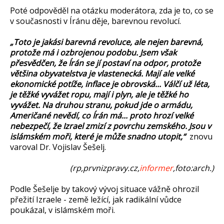
Poté odpověděl na otázku moderátora, zda je to, co se
v současnosti v Íránu děje, barevnou revolucí.
„Toto je jakási barevná revoluce, ale nejen barevná,
protože má i ozbrojenou podobu. Jsem však
přesvědčen, že Írán se jí postaví na odpor, protože
většina obyvatelstva je vlastenecká. Mají ale velké
ekonomické potíže, inflace je obrovská... Válčí už léta,
je těžké vyvážet ropu, mají i plyn, ale je těžké ho
vyvážet. Na druhou stranu, pokud jde o armádu,
Američané nevědí, co Írán má... proto hrozí velké
nebezpečí, že Izrael zmizí z povrchu zemského. Jsou v
islámském moři, které je může snadno utopit,“
znovu
varoval Dr. Vojislav Šešelj.
(rp,prvnizpravy.cz,
informer
,foto:arch.)
Podle Šešelje by takový vývoj situace vážně ohrozil
přežití Izraele - země ležící, jak radikální vůdce
poukázal, v islámském moři.