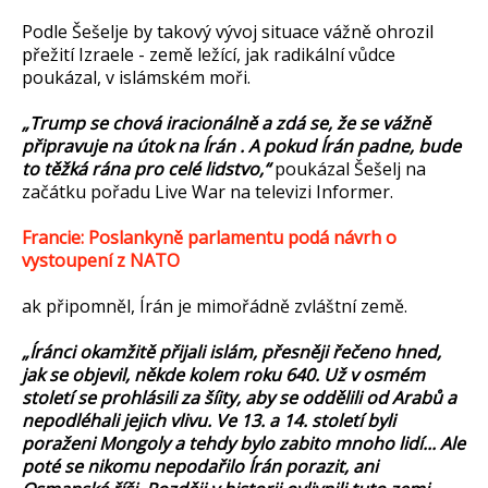
Podle Šešelje by takový vývoj situace vážně ohrozil
přežití Izraele - země ležící, jak radikální vůdce
poukázal, v islámském moři.
„Trump se chová iracionálně a zdá se, že se vážně
připravuje na útok na Írán . A pokud Írán padne, bude
to těžká rána pro celé lidstvo,“
poukázal Šešelj na
začátku pořadu Live War na televizi Informer.
Francie: Poslankyně parlamentu podá návrh o
vystoupení z NATO
ak připomněl, Írán je mimořádně zvláštní země.
„Íránci okamžitě přijali islám, přesněji řečeno hned,
jak se objevil, někde kolem roku 640. Už v osmém
století se prohlásili za šíity, aby se oddělili od Arabů a
nepodléhali jejich vlivu. Ve 13. a 14. století byli
poraženi Mongoly a tehdy bylo zabito mnoho lidí... Ale
poté se nikomu nepodařilo Írán porazit, ani