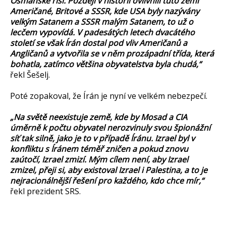
Osmanské říši. Později v historii ovlivnili tuto zemi
Američané, Britové a SSSR, kde USA byly nazývány
velkým Satanem a SSSR malým Satanem, to už o
lecčem vypovídá. V padesátých letech dvacátého
století se však Írán dostal pod vliv Američanů a
Angličanů a vytvořila se v něm prozápadní třída, která
bohatla, zatímco většina obyvatelstva byla chudá,“
řekl Šešelj.
Poté zopakoval, že Írán je nyní ve velkém nebezpečí.
„Na světě neexistuje země, kde by Mosad a CIA
úměrně k počtu obyvatel nerozvinuly svou špionážní
síť tak silně, jako je to v případě Íránu. Izrael byl v
konfliktu s Íránem téměř zničen a pokud znovu
zaútočí, Izrael zmizí. Mým cílem není, aby Izrael
zmizel, přeji si, aby existoval Izrael i Palestina, a to je
nejracionálnější řešení pro každého, kdo chce mír,“
řekl prezident SRS.