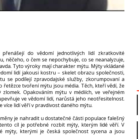
řenášejí do vědomí jednotlivých lidí zkratkovité
omu, něčeho, o čem se nepochybuje, co se neanalyzuje,
ravda. Tyto výroky mají charakter mýtu. Mýty vkládané
domí lidí jakousi kostru – skelet obrazu společnosti,
ýtu se podílejí zpravodajské služby, zkorumpovaní a
o řetězce tvoření mýtu jsou média. Těch, kteří vědí, že
malý zlomek. Opakováním mýtu v médiích, ve veřejném
pevňuje ve vědomí lidí, narůstá jeho neotřesitelnost.
 více lidí věří v pravdivost daného mýtu.
ěny je nahradit u dostatečné části populace falešný
ento cíl je potřebné rozbít mýty, kterým lidé věří. V
é mýty, kterými je česká společnost sycena a jsou