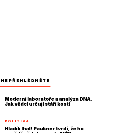
NEPŘEHLÉDNĚTE
Moderní laboratoře a analýza DNA.
Jak vědci určují stáří kostí
POLITIKA
Hladík lhal! Paukner tvrdí, že ho