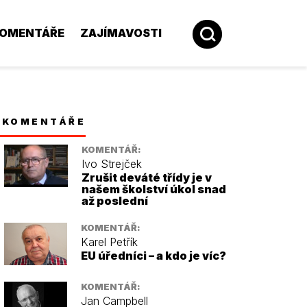
OMENTÁŘE
ZAJÍMAVOSTI
KOMENTÁŘE
KOMENTÁŘ:
Ivo Strejček
Zrušit deváté třídy je v
našem školství úkol snad
až poslední
KOMENTÁŘ:
Karel Petřík
EU úředníci – a kdo je víc?
KOMENTÁŘ:
Jan Campbell