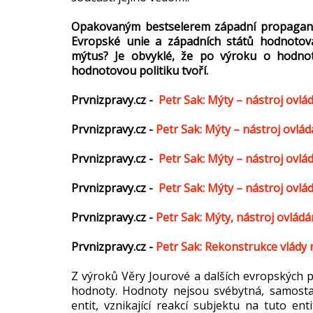
Opakovaným bestselerem západní propagandy j
Evropské unie a západních států hodnotov
mýtus? Je obvyklé, že po výroku o hodnoto
hodnotovou politiku tvoří.
Prvnizpravy.cz -
Petr Sak: Mýty – nástroj ovládá
Prvnizpravy.cz -
Petr Sak: Mýty – nástroj ovládán
Prvnizpravy.cz -
Petr Sak: Mýty – nástroj ovládá
Prvnizpravy.cz -
Petr Sak: Mýty – nástroj ovládá
Prvnizpravy.cz -
Petr Sak: Mýty, nástroj ovládání
Prvnizpravy.cz -
Petr Sak: Rekonstrukce vlády n
Z výroků Věry Jourové a dalších evropských po
hodnoty. Hodnoty nejsou svébytná, samostatn
entit, vznikající reakcí subjektu na tuto ent