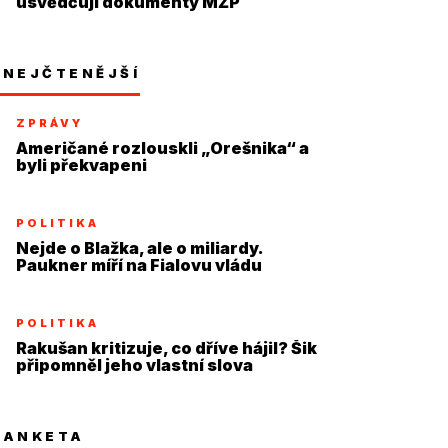
usvědčují dokumenty MŽP
NEJČTENĚJŠÍ
ZPRÁVY
Američané rozlouskli „Orešnika“ a
byli překvapeni
POLITIKA
Nejde o Blažka, ale o miliardy.
Paukner míří na Fialovu vládu
POLITIKA
Rakušan kritizuje, co dříve hájil? Šik
připomněl jeho vlastní slova
ANKETA