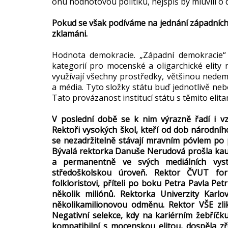
onu hodnotovou politiku, nejspíš by mluvili o
Pokud se však podíváme na jednání západních p
zklamáni.
Hodnota demokracie. „Západní demokracie“ j
kategorií pro mocenské a oligarchické elity 
využívají všechny prostředky, většinou nedemok
a média. Tyto složky státu buď jednotlivě neb
Tato provázanost institucí státu s těmito elit
V poslední době se k nim výrazně řadí i vz
Rektoři vysokých škol, kteří od dob národníh
se nezadržitelně stávají mravním póvlem po 
Bývalá rektorka Danuše Nerudová prošla kau
a permanentně ve svých mediálních vysto
středoškolskou úroveň. Rektor ČVUT for
folkloristovi, příteli po boku Petra Pavla P
několik miliónů. Rektorka Univerzity Karlo
několikamilionovou odměnu. Rektor VŠE zlikv
Negativní selekce, kdy na kariérním žebříčku
kompatibilní s mocenskou elitou, dospěla zř