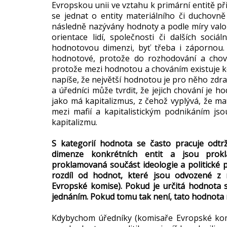
Evropskou unii ve vztahu k primární entitě p
se jednat o entity materiálního či duchovn
následně nazývány hodnoty a podle míry valo
orientace lidí, společnosti či dalších sociá
hodnotovou dimenzi, byť třeba i zápornou.
hodnotové, protože do rozhodování a chován
protože mezi hodnotou a chováním existuje kore
napíše, že největší hodnotou je pro něho zdraví
a úředníci může tvrdit, že jejich chování je 
jako má kapitalizmus, z čehož vyplývá, že m
mezi mafií a kapitalistickým podnikáním js
kapitalizmu.
S kategorií hodnota se často pracuje odtrž
dimenze konkrétních entit a jsou prok
proklamovaná součást ideologie a politické 
rozdíl od hodnot, které jsou odvozené z r
Evropské komise). Pokud je určitá hodnota 
jednáním. Pokud tomu tak není, tato hodnota 
Kdybychom úředníky (komisaře Evropské komise