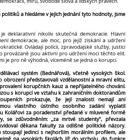
 demokracii, míru, svobodě slova a lidských právech.
olitiků a hledáme v jejich jednání tyto hodnoty, jsme
e deklarativní nikoliv skutečná demokracie. Hlavní
není demokracie, ale moc, pro jejíž získání a udržení
ratické. Ovládají policii, zpravodajské služby, justici
o provázaně jsou aktivní pro udržení moci těchto elit.
ami je pro ně výhodná, víceméně se jedná o korupci.
dělávací systém (Bednářová), včetně vysokých škol.
o obrození představovali vzdělanostní a mravní elitu,
provalení korupčních kauz a nepřijatelného chování.
zou s korupcí ve vztahu k zahraničním doktorandům
upeních prokazuje, že její znalosti nemají ani
mou vlastního ústního osobního zadání vyplatil
etru Kolářovi za poradenství předané v mluvené formě
vy, se zdůvodněním: „za mrtvé studenty“, převzala
idoval děkana fakulty za odlišné politické názory.
 stoupají jedinci s nejhorším morálním profilem, ale
ejmě na vysokých školách již do vrcholu, do funkce