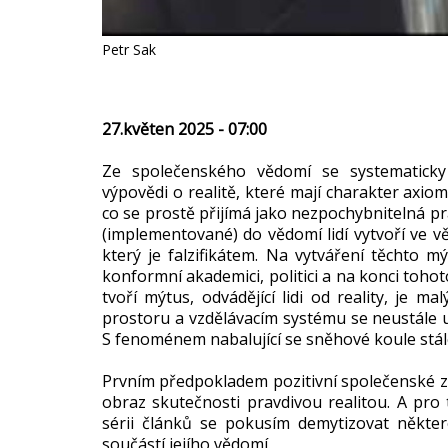
Petr Sak
27.květen 2025 - 07:00
Ze společenského vědomí se systematicky p
výpovědi o realitě, které mají charakter axi
co se prostě přijímá jako nezpochybnitelná p
(implementované) do vědomí lidí vytvoří ve vě
který je falzifikátem. Na vytváření těchto m
konformní akademici, politici a na konci tohot
tvoří mýtus, odvádějící lidi od reality, je 
prostoru a vzdělávacím systému se neustále u
S fenoménem nabalující se sněhové koule stále
Prvním předpokladem pozitivní společenské zm
obraz skutečnosti pravdivou realitou. A pro t
sérii článků se pokusím demytizovat někter
součástí jejího vědomí.