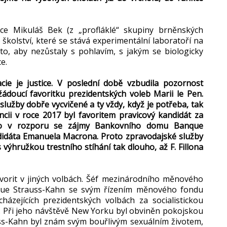
ědce Mikuláš Bek (z „profláklé“ skupiny brněnských
školství, které se stává experimentální laboratoří na
to, aby nezůstaly s pohlavím, s jakým se biologicky
ce.
e je justice. V poslední době vzbudila pozornost
ežádoucí favoritku prezidentských voleb Marii le Pen.
 služby dobře vycvičené a ty vždy, když je potřeba, tak
cii v roce 2017 byl favoritem pravicový kandidát za
bylo v rozporu se zájmy Bankovního domu Banque
andidáta Emanuela Macrona. Proto zpravodajské služby
výhružkou trestního stíhání tak dlouho, až F. Fillona
vorit v jiných volbách. Šéf mezinárodního měnového
ique Strauss-Kahn se svým řízením měnového fondu
házejících prezidentských volbách za socialistickou
né. Při jeho návštěvě New Yorku byl obviněn pokojskou
uss-Kahn byl znám svým bouřlivým sexuálním životem,