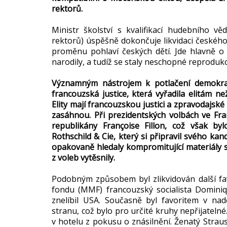
rektorů.
Ministr školství s kvalifikací hudebního v
rektorů) úspěšně dokončuje likvidaci českého 
proměnu pohlaví českých dětí. Jde hlavně o 
narodily, a tudíž se staly neschopné reproduk
Významným nástrojem k potlačení demokraci
francouzská justice, která vyřadila elitám n
Elity mají francouzskou justici a zpravodajské
zasáhnou. Při prezidentských volbách ve Fran
republikány Françoise Fillon, což však 
Rothschild & Cie, který si připravil svého k
opakovaně hledaly kompromitující materiály s 
z voleb vytěsnily.
Podobným způsobem byl zlikvidován další fa
fondu (MMF) francouzský socialista Domin
znelíbil USA. Současně byl favoritem v nadc
stranu, což bylo pro určité kruhy nepřijatel
v hotelu z pokusu o znásilnění. Ženatý Stra