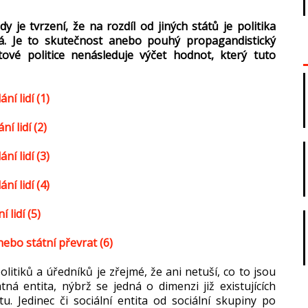
e tvrzení, že na rozdíl od jiných států je politika
á. Je to skutečnost anebo pouhý propagandistický
vé politice nenásleduje výčet hodnot, který tuto
ní lidí (1)
í lidí (2)
ní lidí (3)
ní lidí (4)
 lidí (5)
ebo státní převrat (6)
litiků a úředníků je zřejmé, že ani netuší, co to jsou
á entita, nýbrž se jedná o dimenzi již existujících
itu. Jedinec či sociální entita od sociální skupiny po