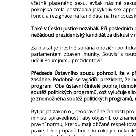
včetně placeného sexu, avšak násilné sexuá
pokojská zcela postrádala jakýkoliv sex app
fondu a rezignace na kandidáta na francouzsk
Také v Česku justice nezahálí. Při posledních
nežádoucí prezidentský kandidát za diskusi v r
Za plakát je trestně stíhána opoziční politick
parlamentem zbaven imunity. Souvisí s touto
udělil Policejnímu prezidentovi?
Předseda Ústavního soudu pohrozil, že v p
zasáhne. Podobně se vyjádřil prezident, že n
program. Oba ústavní činitelé popírají demok
soutěž politických programů, což vylučuje si
je znemožněna soutěž politických programů, 
Byl přijat zákon o „neoprávněné činnosti pro 
ministr spravedlnosti, aby objasnil, co znam
právní normu, kterou mají občané respektovat
praxe. Těch případů bude do roka jen několik“