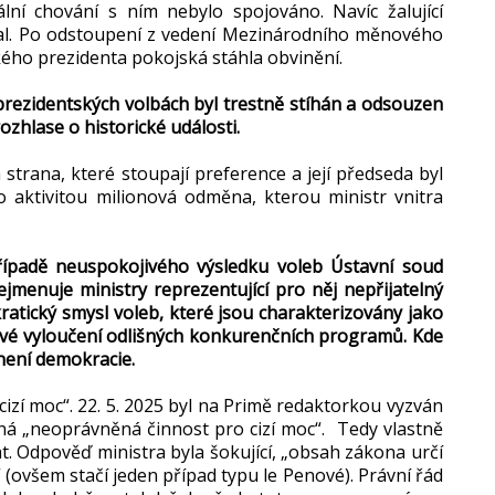
lní chování s ním nebylo spojováno. Navíc žalující
eal. Po odstoupení z vedení Mezinárodního měnového
ého prezidenta pokojská stáhla obvinění.
 prezidentských volbách byl trestně stíhán a odsouzen
ozhlase o historické události.
á strana, které stoupají preference a její předseda byl
 aktivitou milionová odměna, kterou ministr vnitra
řípadě neuspokojivého výsledku voleb Ústavní soud
ejmenuje ministry reprezentující pro něj nepřijatelný
ratický smysl voleb, které jsou charakterizovány jako
lové vyloučení odlišných konkurenčních programů. Kde
není demokracie.
cizí moc“. 22. 5. 2025 byl na Primě redaktorkou vyzván
ená „neoprávněná činnost pro cizí moc“. Tedy vlastně
. Odpověď ministra byla šokující, „obsah zákona určí
 (ovšem stačí jeden případ typu le Penové). Právní řád