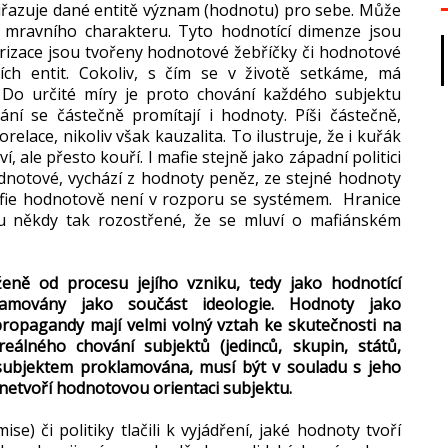
řiřazuje dané entitě význam (hodnotu) pro sebe. Může
ě mravního charakteru. Tyto hodnotící dimenze jsou
rizace jsou tvořeny hodnotové žebříčky či hodnotové
lních entit. Cokoliv, s čím se v životě setkáme, má
 Do určité míry je proto chování každého subjektu
í se částečně promítají i hodnoty. Píši částečně,
lace, nikoliv však kauzalita. To ilustruje, že i kuřák
, ale přesto kouří. I mafie stejně jako západní politici
hodnotové, vychází z hodnoty peněz, ze stejné hodnoty
afie hodnotově není v rozporu se systémem. Hranice
ou někdy tak rozostřené, že se mluví o mafiánském
eně od procesu jejího vzniku, tedy jako hodnotící
lamovány jako součást ideologie. Hodnoty jako
propagandy mají velmi volný vztah ke skutečnosti na
eálného chování subjektů (jedinců, skupin, států,
subjektem proklamována, musí být v souladu s jeho
netvoří hodnotovou orientaci subjektu.
) či politiky tlačili k vyjádření, jaké hodnoty tvoří