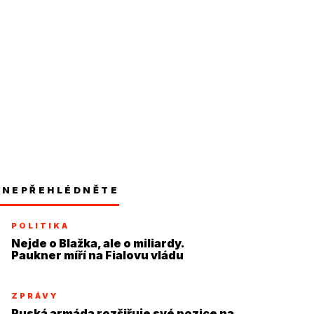
NEPŘEHLÉDNĚTE
POLITIKA
Nejde o Blažka, ale o miliardy.
Paukner míří na Fialovu vládu
ZPRÁVY
Ruská armáda rozšiřuje své pozice na