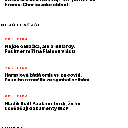
hranici Charkovské oblasti
NEJČTENĚJŠÍ
POLITIKA
Nejde o Blažka, ale o miliardy.
Paukner míří na Fialovu vládu
POLITIKA
Hamplová žádá omluvu za covid.
Fauciho označila za symbol selhání
POLITIKA
Hladík lhal! Paukner tvrdí, že ho
usvědčují dokumenty MŽP