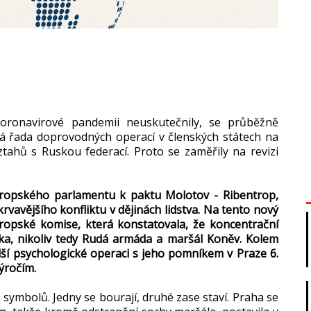
oronavirové pandemii neuskutečnily, se průběžně
á řada doprovodných operací v členských státech na
vztahů s Ruskou federací. Proto se zaměřily na revizi
vropského parlamentu k paktu Molotov - Ribentrop,
rvavějšího konfliktu v dějinách lidstva. Na tento nový
vropské komise, která konstatovala, že koncentrační
ka, nikoliv tedy Rudá armáda a maršál Koněv. Kolem
alší psychologické operaci s jeho pomníkem v Praze 6.
ýročím.
ká symbolů. Jedny se bourají, druhé zase staví. Praha se