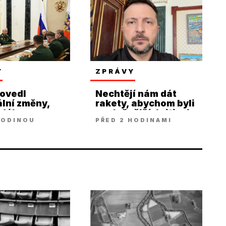
Y
ZPRÁVY
rovedl
Nechtějí nám dát
lní změny,
rakety, abychom byli
 dále
poslušnější, kritizuje
HODINOU
PŘED 2 HODINAMI
jí
Zelenskij