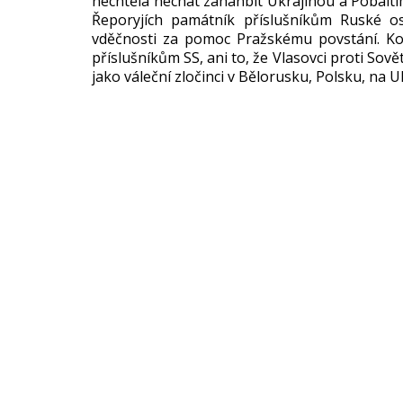
nechtěla nechat zahanbit Ukrajinou a Pobaltí
Řeporyjích památník příslušníkům Ruské o
vděčnosti za pomoc Pražskému povstání. Kom
příslušníkům SS, ani to, že Vlasovci proti Sovět
jako váleční zločinci v Bělorusku, Polsku, na 