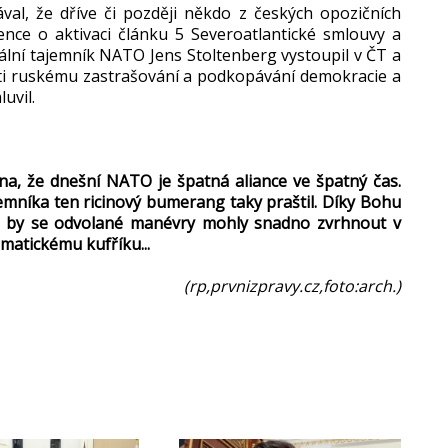
l, že dříve či později někdo z českých opozičních
ence o aktivaci článku 5 Severoatlantické smlouvy a
lní tajemník NATO Jens Stoltenberg vystoupil v ČT a
oti ruskému zastrašování a podkopávání demokracie a
uvil.
a, že dnešní NATO je špatná aliance ve špatný čas.
mníka ten ricinový bumerang taky praštil. Díky Bohu
pu by se odvolané manévry mohly snadno zvrhnout v
omatickému kufříku...
(rp,prvnizpravy.cz,foto:arch.)