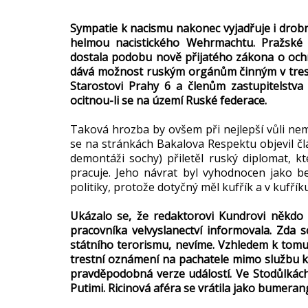
Sympatie k nacismu nakonec vyjadřuje i drobn
helmou nacistického Wehrmachtu. Pražské 
dostala podobu nově přijatého zákona o och
dává možnost ruským orgánům činným v trestní
Starostovi Prahy 6 a členům zastupitelstva
ocitnou-li se na území Ruské federace.
Taková hrozba by ovšem při nejlepší vůli nemo
se na stránkách Bakalova Respektu objevil č
demontáži sochy) přiletěl ruský diplomat, k
pracuje. Jeho návrat byl vyhodnocen jako be
politiky, protože dotyčný měl kufřík a v kufříku
Ukázalo se, že redaktorovi Kundrovi někdo 
pracovníka velvyslanectví informovala. Zda s
státního terorismu, nevíme. Vzhledem k tomu
trestní oznámení na pachatele mimo službu kv
pravděpodobná verze událostí. Ve Stodůlkách
Putimi. Ricinová aféra se vrátila jako bumerang 