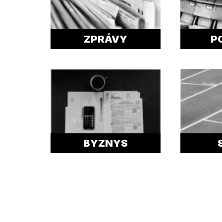
ZPRÁVY
P
BYZNYS