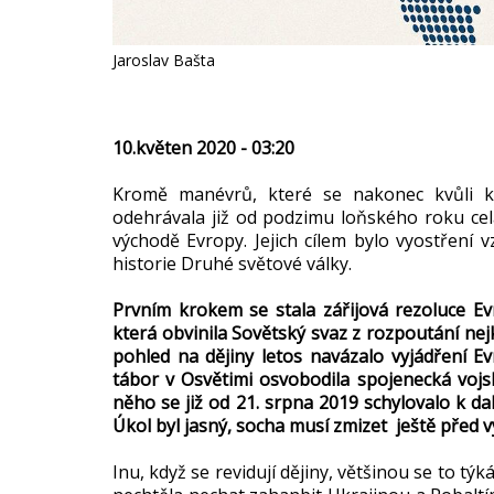
Jaroslav Bašta
10.květen 2020 - 03:20
Kromě manévrů, které se nakonec kvůli k
odehrávala již od podzimu loňského roku cel
východě Evropy. Jejich cílem bylo vyostření 
historie Druhé světové války.
Prvním krokem se stala zářijová rezoluce E
která obvinila Sovětský svaz z rozpoutání nejk
pohled na dějiny letos navázalo vyjádření E
tábor v Osvětimi osvobodila spojenecká vojs
něho se již od 21. srpna 2019 schylovalo k d
Úkol byl jasný, socha musí zmizet ještě před v
Inu, když se revidují dějiny, většinou se to tý