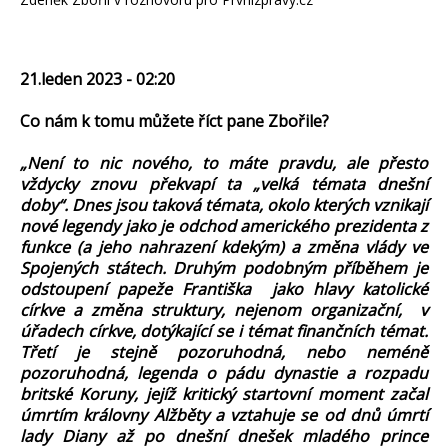
21.leden 2023 - 02:20
Co nám k tomu můžete říct pane Zbořile?
„Není to nic nového, to máte pravdu, ale přesto
vždycky znovu překvapí ta „velká témata dnešní
doby“. Dnes jsou taková témata, okolo kterých vznikají
nové legendy jako je odchod amerického prezidenta z
funkce (a jeho nahrazení kdekým) a změna vlády ve
Spojených státech. Druhým podobným příběhem je
odstoupení papeže Františka jako hlavy katolické
církve a změna struktury, nejenom organizační, v
úřadech církve, dotýkající se i témat finančních témat.
Třetí je stejně pozoruhodná, nebo neméně
pozoruhodná, legenda o pádu dynastie a rozpadu
britské Koruny, jejíž kritický startovní moment začal
úmrtím královny Alžběty a vztahuje se od dnů úmrtí
lady Diany až po dnešní dnešek mladého prince