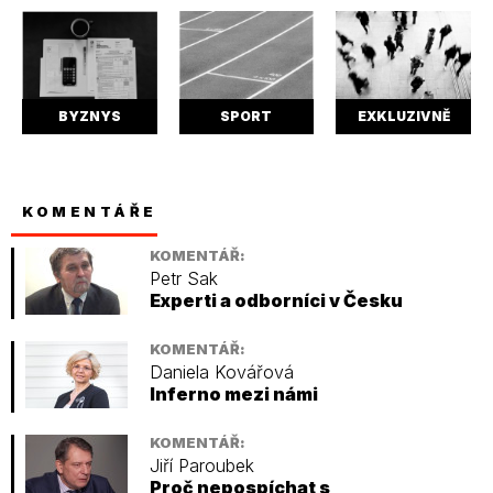
BYZNYS
SPORT
EXKLUZIVNĚ
KOMENTÁŘE
KOMENTÁŘ:
Petr Sak
Experti a odborníci v Česku
KOMENTÁŘ:
Daniela Kovářová
Inferno mezi námi
KOMENTÁŘ:
Jiří Paroubek
Proč nepospíchat s