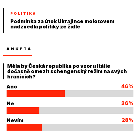
POLITIKA
Podmínka za útok Ukrajince molotovem
nadzvedla politiky ze židle
ANKETA
Měla by Česká republika po vzoru Itálie
dočasně omezit schengenský režim na svých
hranicích?
46%
Ano
26%
Ne
28%
Nevím