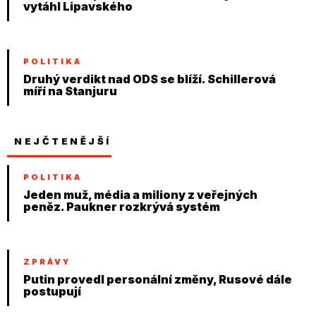
vytáhl Lipavského
POLITIKA
Druhý verdikt nad ODS se blíží. Schillerová
míří na Stanjuru
NEJČTENĚJŠÍ
POLITIKA
Jeden muž, média a miliony z veřejných
peněz. Paukner rozkrývá systém
ZPRÁVY
Putin provedl personální změny, Rusové dále
postupují