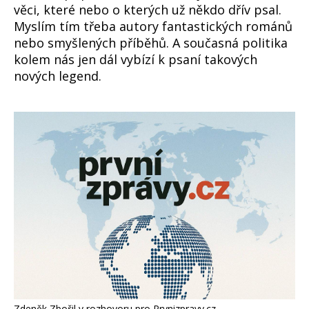
věci, které nebo o kterých už někdo dřív psal.
Myslím tím třeba autory fantastických románů
nebo smyšlených příběhů. A současná politika
kolem nás jen dál vybízí k psaní takových
nových legend.
Zdeněk Zbořil v rozhovoru pro Prvnizpravy.cz