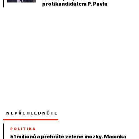
protikandidátem P. Pavla
NEPŘEHLÉDNĚTE
POLITIKA
51 milionů a přehřáté zelené mozky. Macinka