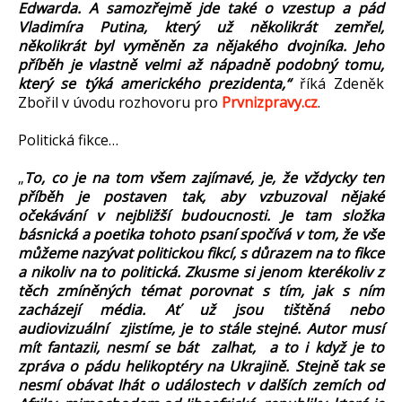
Edwarda. A samozřejmě jde také o vzestup a pád
Vladimíra Putina, který už několikrát zemřel,
několikrát byl vyměněn za nějakého dvojníka. Jeho
příběh je vlastně velmi až nápadně podobný tomu,
který se týká amerického prezidenta,“
říká Zdeněk
Zbořil v úvodu rozhovoru pro
Prvnizpravy.cz
.
Politická fikce…
„
To, co je na tom všem zajímavé, je, že vždycky ten
příběh je postaven tak, aby vzbuzoval nějaké
očekávání v nejbližší budoucnosti. Je tam složka
básnická a poetika tohoto psaní spočívá v tom, že vše
můžeme nazývat politickou fikcí, s důrazem na to fikce
a nikoliv na to politická. Zkusme si jenom kterékoliv z
těch zmíněných témat porovnat s tím, jak s ním
zacházejí média. Ať už jsou tištěná nebo
audiovizuální zjistíme, je to stále stejné. Autor musí
mít fantazii, nesmí se bát zalhat, a to i když je to
zpráva o pádu helikoptéry na Ukrajině. Stejně tak se
nesmí obávat lhát o událostech v dalších zemích od