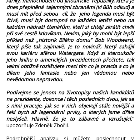
Afriky, mimochodem od Jihoafrické republiky, která je
dnes přeplněná tajemnými zbraněmi (ví Bůh odkud) a
musí mít před sebou cíl, že jeho legenda musí být
čtivá, musí být dostupná na každém letišti nebo na
každém nádraží čtenářům, kteří si chtějí zkrátit chvíli
při své cestě kdovíkam. Nevím, jaký by mohl být lepší
příklad než „historik Bílého domu“ Bob Woodward,
který píše tak zajímavě. Je to novinář, který zahájil
svou kariéru aférou Watergate. Když si kteroukoliv
jeho knihu o amerických prezidentech přečtete, tak
velmi obtížně rozlišujete mezi tím co je pravda a co je
dílem jeho fantasie nebo jen vědomou nebo
nevědomou nepravdou.
Podívejme se jenom na životopisy našich kandidátů
na prezidenta, dokonce i těch posledních dvou, jak se
s nimi pracuje, jak se v nich objevují stále novější a
řekl bych až legendární prvky, o kterých jsme dříve
neslyšeli. Hlavně, že je to zábavné a vzrušující,
“
upozorňuje Zdeněk Zbořil.
Podrobnější analýzu si můžete poslechnout v