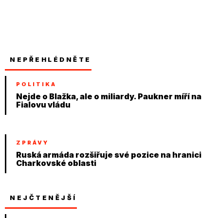
NEPŘEHLÉDNĚTE
POLITIKA
Nejde o Blažka, ale o miliardy. Paukner míří na
Fialovu vládu
ZPRÁVY
Ruská armáda rozšiřuje své pozice na hranici
Charkovské oblasti
NEJČTENĚJŠÍ