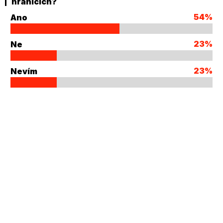
hranicích?
54%
Ano
23%
Ne
23%
Nevím