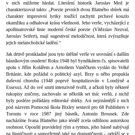
v nich můžeme hledat. Literární historik Jaroslav Med je
charakterizoval takto: „Poezie prvních dvou Blatného sbírek má
charakter impresivní lyriky toužící zachytit prchavé kouzlo
okamžiku a odhalovat krásu všednosti. Jeho verše, vycházející z
apollinairovské linie moderní české poezie (Vítězslav Nezval,
Jaroslav Seifert), mají sugestivní melodičnost, která zvýrazňuje
jejich melancholické ladění.“
Jak drtivě protikladné jsou tyto útěšné verše ve srovnání s dalším
básníkovým osudem! Roku 1948 byl Syndikátem čs. spisovatelů
spolu s Jiřím Kolářem a Arnoštem Vaněčkem vyslán do Velké
Británie, kde požádal o politický azyl. Brzy u něho propukla
duševní choroba (1948 poprvé hospitalizován v Londýně a
Essexu). Až do své smrti intenzivně tvořil, a ačkoli byly některé
rukopisy zničeny, zachovalo se několik set tisíc veršů, z nichž
byly posléze pořádány editorské sbírky. Asi nejznámější z nich
pod názvem Pomocná škola Bixley sestavil pro 68 Publishers v
Torontu v roce 1987 jiný básník, Antonín Brousek. Zde
nacházíme Ivana Blatného jako téměř zcela odlišnou autorskou
osobnost. Opouští pravidelný rým a rytmus, jeho básně nabývají
na litaničnosti a samozřejmě také na dramatičnosti – odráží se v