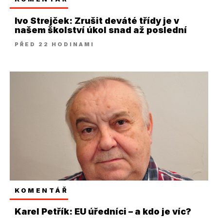
Ivo Strejček: Zrušit deváté třídy je v
našem školství úkol snad až poslední
PŘED 22 HODINAMI
KOMENTÁŘ
Karel Petřík: EU úředníci – a kdo je víc?