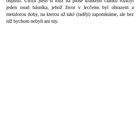
odpustí. Uložil jsem si totiž na ploše krátkého článku rozkrýt
jeden osud básníka, jehož život v lecčems byl obrazem a
metaforou doby, na kterou už také (raději) zapomínáme, ale bez
níž bychom nebyli ani my.