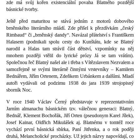
zde má svůj kořen existenciální povaha Blatného pozdější
básnické tvorby.
Ještě před maturitou se stává jedním z motorů dobového
brněnského literárního mládí. Zde přišel k přezdívkám „český
Rimbaud“ či „brněnský dandy“. Navázal přátelství s Františkem
Halasem (podnikali spolu cesty do Kunštátu, kde se Blatný
narodil a Halas tam strávil část dětství, vzpomínky na něj
mnohem později vtělil do lyrické prózy Já se tam vrátím).
Společnou řeč Blatný našel ale i třeba s Vítězslavem Nezvalem a
samozřejmě se svými literárně činnými vrstevníky – Kamilem
Bednářem, Jiřím Ortenem, Zdeňkem Urbánkem a dalšími. Mladí
autoři vydávali od podzimu 1938 do jara 1939 strojopisný
sborník Noc.
V roce 1940 Václav Černý představuje v reprezentativním
Jarním almanachu básnickém tzv. válečnou generaci: Blatný,
Bednář, Klement Bochořák, Jiří Orten (pseudonym Karel Jílek),
Josef Kainar, Oldřich Mikulášek aj. Blatnému v tomtéž roce
vychází první básnická sbírka, Paní Jitřenka, a o rok poději
druhá, Melancholické procházky. Už jejich názvy napovídají, co