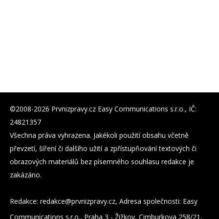
©2008-2026 Prvnizpravy.cz Easy Communications s.r.o., IČ:
24821357
Všechna práva vyhrazena. Jakékoli použití obsahu včetně
převzetí, šíření či dalšího užití a zpřístupňování textových či
obrazových materiálů bez písemného souhlasu redakce je
zakázáno.
Redakce:
zc.yvarpzinvrp@eckader
, Adresa společnosti: Easy
Communications s.r.o., Praha 3 - Žižkov, Cimburkova 258/21,