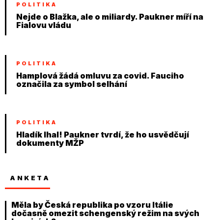
POLITIKA
Nejde o Blažka, ale o miliardy. Paukner míří na
Fialovu vládu
POLITIKA
Hamplová žádá omluvu za covid. Fauciho
označila za symbol selhání
POLITIKA
Hladík lhal! Paukner tvrdí, že ho usvědčují
dokumenty MŽP
ANKETA
Měla by Česká republika po vzoru Itálie
dočasně omezit schengenský režim na svých