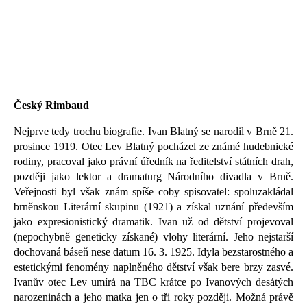
Český Rimbaud
Nejprve tedy trochu biografie. Ivan Blatný se narodil v Brně 21.
prosince 1919. Otec Lev Blatný pocházel ze známé hudebnické
rodiny, pracoval jako právní úředník na ředitelství státních drah,
později jako lektor a dramaturg Národního divadla v Brně.
Veřejnosti byl však znám spíše coby spisovatel: spoluzakládal
brněnskou Literární skupinu (1921) a získal uznání především
jako expresionistický dramatik. Ivan už od dětství projevoval
(nepochybně geneticky získané) vlohy literární. Jeho nejstarší
dochovaná báseň nese datum 16. 3. 1925. Idyla bezstarostného a
estetickými fenomény naplněného dětství však bere brzy zasvé.
Ivanův otec Lev umírá na TBC krátce po Ivanových desátých
narozeninách a jeho matka jen o tři roky později. Možná právě