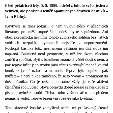
Před pětatřiceti lety, 5. 8. 1990, odešel z tohoto světa jeden z
velkých, ale pohříchu téměř opomíjených českých básníků –
Ivan Blatný.
Kdybyste se dnes pokusili o něm vylovit něco v učebnicích
literatury pro nižší stupně škol, odešli byste s prázdnou. Ani
obec akademická nevnímá tohoto autorského solitéra bez jistých
vnitřních rozpaků, plynoucích nejspíše z neporozumění.
Pochopit básníka totiž neznamená většinou jen číst slova jím
napsaná. Básnictví není geometrie, v níž lze skoro všechno
změřit a spočítat. Býti s básníkem znamená vědět dosti o něm, a
pak teprve luštit jeho tvorbu jako rébus skrývající mnohá vnitřní
hnutí, skrývané úzkosti a marnosti. Teprve jejich optikou pak
můžete – a není nikde zaručeno, že se to vydaří – proniknout do
duše básníka. Co je ovšem podstatné vždy, je vaše aktivní
čtenářská spoluúčast. Slova opravdu dobré poesie se neskládají z
písmen, nýbrž z osudů. Třeba i toho vašeho, ač o tom předem
nemusíte vědět. Teprve báseň vás rozevře jako květinu.
Toto skromné lyrické zamyšlení nechť mi pt. laskavý čtenář