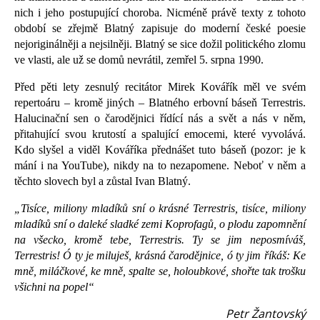
nich i jeho postupující choroba. Nicméně právě texty z tohoto
období se zřejmě Blatný zapisuje do moderní české poesie
nejoriginálněji a nejsilněji. Blatný se sice dožil politického zlomu
ve vlasti, ale už se domů nevrátil, zemřel 5. srpna 1990.
Před pěti lety zesnulý recitátor Mirek Kovářík měl ve svém
repertoáru – kromě jiných – Blatného erbovní báseň Terrestris.
Halucinační sen o čarodějnici řídící nás a svět a nás v něm,
přitahující svou krutostí a spalující emocemi, které vyvolává.
Kdo slyšel a viděl Kováříka přednášet tuto báseň (pozor: je k
mání i na YouTube), nikdy na to nezapomene. Neboť v něm a
těchto slovech byl a zůstal Ivan Blatný.
„Tisíce, miliony mladíků sní o krásné Terrestris, tisíce, miliony
mladíků sní o daleké sladké zemi Koprofagů, o plodu zapomnění
na všecko, kromě tebe, Terrestris. Ty se jim neposmíváš,
Terrestris! Ó ty je miluješ, krásná čarodějnice, ó ty jim říkáš: Ke
mně, miláčkové, ke mně, spalte se, holoubkové, shořte tak trošku
všichni na popel“
Petr Žantovský