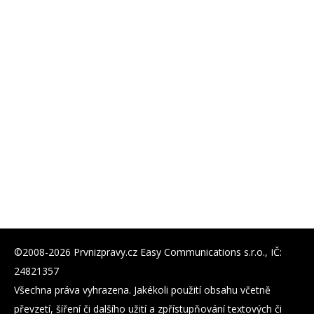
©2008-2026 Prvnizpravy.cz Easy Communications s.r.o., IČ:
24821357
Všechna práva vyhrazena. Jakékoli použití obsahu včetně
převzetí, šíření či dalšího užití a zpřístupňování textových či