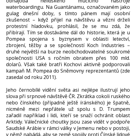
obhajoba nelidského mučícího nástroje
waterboardingu. Na Guantánamu, označovaném jako
gulag dnešní doby, s tímto pánem mají osobní
zkušenost – když přijel na návštěvu a vězni drželi
protestní hladovku, prohlásil, že se mu zdá, že
přibírají. Tím se dostáváme dál do historie, která je u
Pompea spojena s byznysem v oblasti letectví,
zbrojení, těžby a se společností Koch Industries –
druhé největší na burze neobchodovatelné soukromé
společnosti USA s ročním obratem přes 100 mld.
dolarů. Však také bratři Kochovi aktivně podporovali
kampaň M. Pompea do Sněmovny reprezentantů (zde
zasedal od roku 2011).
Jeho černobílé vidění světa asi nejlépe ilustrují jeho
slova při srpnové návštěvě ČR. Zkrátka cokoli ruského
nebo čínského (případně ještě íránského) je špatně,
nicméně mezi nepřátele už spolu s D. Trumpem
zařadil například i lidi, kteří se snaží ochránit oblast
Arktidy. Válečnické choutky jsou zase vidět v podpoře
Saudské Arábie v rámci války v Jemenu nebo v postoji,
v němž nabádá, aby se země spojily proti Čínské lidové