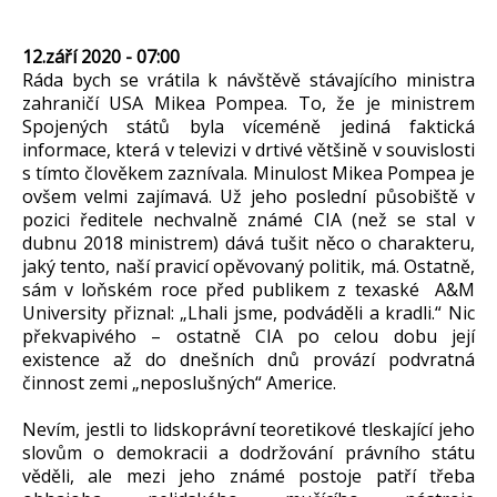
12.září 2020 - 07:00
Ráda bych se vrátila k návštěvě stávajícího ministra
zahraničí USA Mikea Pompea. To, že je ministrem
Spojených států byla víceméně jediná faktická
informace, která v televizi v drtivé většině v souvislosti
s tímto člověkem zaznívala. Minulost Mikea Pompea je
ovšem velmi zajímavá. Už jeho poslední působiště v
pozici ředitele nechvalně známé CIA (než se stal v
dubnu 2018 ministrem) dává tušit něco o charakteru,
jaký tento, naší pravicí opěvovaný politik, má. Ostatně,
sám v loňském roce před publikem z texaské A&M
University přiznal: „Lhali jsme, podváděli a kradli.“ Nic
překvapivého – ostatně CIA po celou dobu její
existence až do dnešních dnů provází podvratná
činnost zemi „neposlušných“ Americe.
Nevím, jestli to lidskoprávní teoretikové tleskající jeho
slovům o demokracii a dodržování právního státu
věděli, ale mezi jeho známé postoje patří třeba