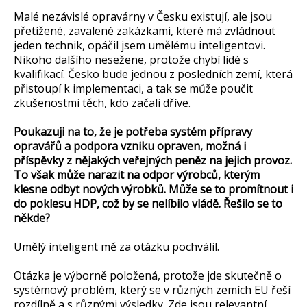
Malé nezávislé opravárny v Česku existují, ale jsou
přetížené, zavalené zakázkami, které má zvládnout
jeden technik, opáčil jsem umělému inteligentovi.
Nikoho dalšího nesežene, protože chybí lidé s
kvalifikací. Česko bude jednou z posledních zemí, která
přistoupí k implementaci, a tak se může poučit
zkušenostmi těch, kdo začali dříve.
Poukazuji na to, že je potřeba systém přípravy
opravářů a podpora vzniku opraven, možná i
příspěvky z nějakých veřejných peněz na jejich provoz.
To však může narazit na odpor výrobců, kterým
klesne odbyt nových výrobků. Může se to promítnout i
do poklesu HDP, což by se nelíbilo vládě. Řešilo se to
někde?
Umělý inteligent mě za otázku pochválil.
Otázka je výborně položená, protože jde skutečně o
systémový problém, který se v různých zemích EU řeší
rozdílně a s různými výsledky. Zde jsou relevantní