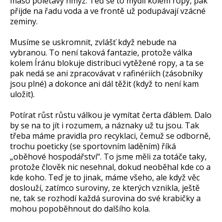
maso polétavý hmyz. Teď se to mydlí kolem ropy, pak
přijde na řadu voda a ve frontě už podupávají vzácné
zeminy.
Musíme se uskromnit, zvlášť když nebude na
vybranou. To není taková fantazie, protože válka
kolem Íránu blokuje distribuci vytěžené ropy, a ta se
pak nedá se ani zpracovávat v rafinériích (zásobníky
jsou plné) a dokonce ani dál těžit (když to není kam
uložit).
Potírat růst růstu válkou je vymítat čerta ďáblem. Dalo
by se na to jít i rozumem, a náznaky už tu jsou. Tak
třeba máme pravidla pro recyklaci, čemuž se odborně,
trochu poeticky (se sportovním laděním) říká
„oběhové hospodářství“. To jsme měli za totáče taky,
protože člověk nic nesehnal, dokud neoběhal kde co a
kde koho. Teď je to jinak, máme všeho, ale když věc
doslouží, zatímco suroviny, ze kterých vznikla, ještě
ne, tak se rozhodí každá surovina do své krabičky a
mohou popoběhnout do dalšího kola.