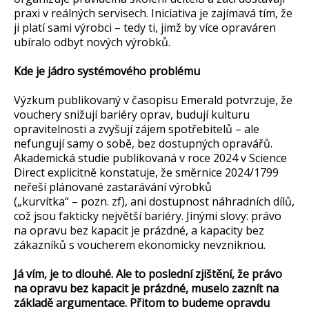
praxi v reálných servisech. Iniciativa je zajímavá tím, že
ji platí sami výrobci – tedy ti, jimž by více opraváren
ubíralo odbyt nových výrobků.
Kde je jádro systémového problému
Výzkum publikovaný v časopisu Emerald potvrzuje, že
vouchery snižují bariéry oprav, budují kulturu
opravitelnosti a zvyšují zájem spotřebitelů – ale
nefungují samy o sobě, bez dostupných opravářů.
Akademická studie publikovaná v roce 2024 v Science
Direct explicitně konstatuje, že směrnice 2024/1799
neřeší plánované zastarávání výrobků
(„kurvítka“ – pozn. zf), ani dostupnost náhradních dílů,
což jsou fakticky největší bariéry. Jinými slovy: právo
na opravu bez kapacit je prázdné, a kapacity bez
zákazníků s voucherem ekonomicky nevzniknou.
Já vím, je to dlouhé. Ale to poslední zjištění, že právo
na opravu bez kapacit je prázdné, muselo zaznít na
základě argumentace. Přitom to budeme opravdu