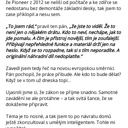
že Pioneer z 2012 se neliší od počítače a ke zdířce se
nedostanu bez demontáže základní desky, tak jsem to
zase přiklopil a nesu sem.
„To jsem rád,“
pravil ten pán,
„že jste to viděl. Že to
není jen o nějakém drátu. Kdo to neví, nechápe, jak to
jde pomalu. A čím je přístroj novější, tím je zoufalejší.
Přibývají nepřehledné funkce a materiál drží jen na
heslo. Když se to rozpadne, tak si s tím neporadíte. A
originální náhradní díl nedoplatíte.“
Zavedl jsem tedy řeč na novou evropskou směrnici.
Pán pochopil, že práce přibude. Ale kdo to bude dělat?
Když se v tom už dneska topí…
Ujasnili jsme si, že zákon se přijme snadno. Samotné
zavádění se ale protáhne – a tak svítá šance, že se
dokážeme připravit.
Téma je to nosné, a tak jsem to po návratu domů
ještě zkonzultoval s umělým inteligentem. Tohle mi