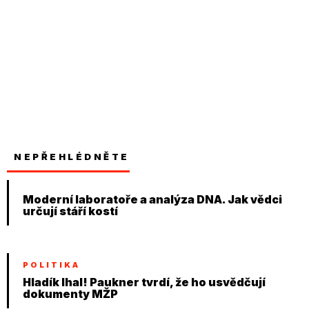
NEPŘEHLÉDNĚTE
Moderní laboratoře a analýza DNA. Jak vědci
určují stáří kostí
POLITIKA
Hladík lhal! Paukner tvrdí, že ho usvědčují
dokumenty MŽP