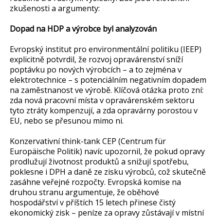
zkušenosti a argumenty:
Dopad na HDP a výrobce byl analyzován
Evropský institut pro environmentální politiku (IEEP)
explicitně potvrdil, že rozvoj opravárenství sníží
poptávku po nových výrobcích – a to zejména v
elektrotechnice – s potenciálním negativním dopadem
na zaměstnanost ve výrobě. Klíčová otázka proto zní:
zda nová pracovní místa v opravárenském sektoru
tyto ztráty kompenzují, a zda opravárny porostou v
EU, nebo se přesunou mimo ni.
Konzervativní think-tank CEP (Centrum für
Europäische Politik) navíc upozornil, že pokud opravy
prodlužují životnost produktů a snižují spotřebu,
poklesne i DPH a daně ze zisku výrobců, což skutečně
zasáhne veřejné rozpočty. Evropská komise na
druhou stranu argumentuje, že oběhové
hospodářství v příštích 15 letech přinese čistý
ekonomický zisk – peníze za opravy zůstávají v místní