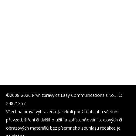
©2008-2026 Prvnizpravy.cz Easy Communications s.r.o., IČ:
24821357
Všechna práva vyhrazena. Jakékoli použití obsahu včetně
převzetí, šíření či dalšího užití a zpřístupňování textových či
obrazových materiálů bez písemného souhlasu redakce je