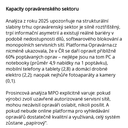
Kapacity opravárenského sektoru
Analýza z roku 2025 upozorňuje na strukturální
slabiny trhu: opravárenský sektor je silně roztříštěný,
trpí informační asymetrií a existují reálné bariéry v
podobě nedostupnosti dílů, softwarového blokování a
monopolních servisních sítí. Platforma Opravárna.cz
nicméně ukazovala, že v ČR se daří opravit přibližně
60% poptávaných oprav – nejlépe jsou na tom PC a
notebooky (průměr 4,9 nabídky na 1 poptávku),
mobilní telefony a tablety (2,8) a domácí drobné
elektro (2,2); naopak nejhůře fotoaparáty a kamery
(0,1).
Prosincová analýza MPO explicitně varuje: pokud
výrobci zvolí uzavřené autorizované servisní sítě,
mohou nezávislí opraváři oslabit, nikoli posílit. A
pokud nebude online platforma pro vyhledávání
opravářů dostatečně kvalitní a využívaná, celý systém
zůstane „papírový".