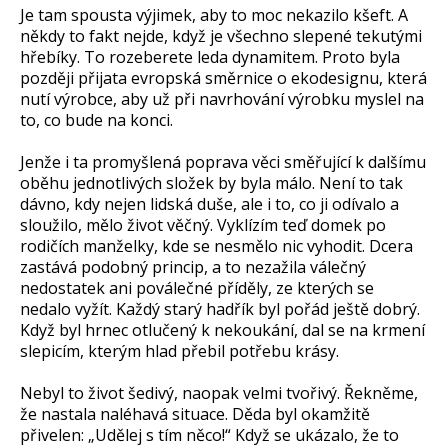
Je tam spousta výjimek, aby to moc nekazilo kšeft. A
někdy to fakt nejde, když je všechno slepené tekutými
hřebíky. To rozeberete leda dynamitem. Proto byla
později přijata evropská směrnice o ekodesignu, která
nutí výrobce, aby už při navrhování výrobku myslel na
to, co bude na konci.
Jenže i ta promyšlená poprava věci směřující k dalšímu
oběhu jednotlivých složek by byla málo. Není to tak
dávno, kdy nejen lidská duše, ale i to, co ji odívalo a
sloužilo, mělo život věčný. Vyklízím teď domek po
rodičích manželky, kde se nesmělo nic vyhodit. Dcera
zastává podobný princip, a to nezažila válečný
nedostatek ani poválečné příděly, ze kterých se
nedalo vyžít. Každý starý hadřík byl pořád ještě dobrý.
Když byl hrnec otlučený k nekoukání, dal se na krmení
slepicím, kterým hlad přebil potřebu krásy.
Nebyl to život šedivý, naopak velmi tvořivý. Řekněme,
že nastala naléhavá situace. Děda byl okamžitě
přivelen: „Udělej s tím něco!“ Když se ukázalo, že to