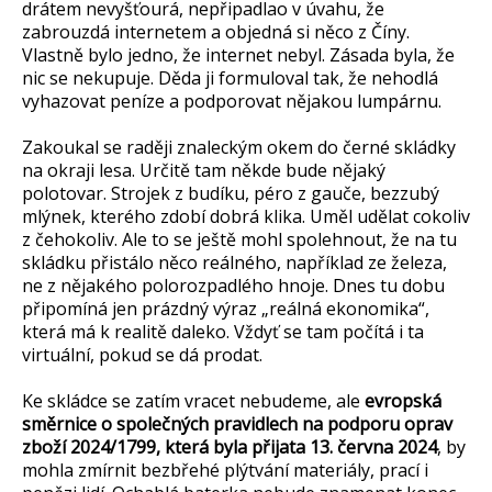
drátem nevyšťourá, nepřipadlao v úvahu, že
zabrouzdá internetem a objedná si něco z Číny.
Vlastně bylo jedno, že internet nebyl. Zásada byla, že
nic se nekupuje. Děda ji formuloval tak, že nehodlá
vyhazovat peníze a podporovat nějakou lumpárnu.
Zakoukal se raději znaleckým okem do černé skládky
na okraji lesa. Určitě tam někde bude nějaký
polotovar. Strojek z budíku, péro z gauče, bezzubý
mlýnek, kterého zdobí dobrá klika. Uměl udělat cokoliv
z čehokoliv. Ale to se ještě mohl spolehnout, že na tu
skládku přistálo něco reálného, například ze železa,
ne z nějakého polorozpadlého hnoje. Dnes tu dobu
připomíná jen prázdný výraz „reálná ekonomika“,
která má k realitě daleko. Vždyť se tam počítá i ta
virtuální, pokud se dá prodat.
Ke skládce se zatím vracet nebudeme, ale
evropská
směrnice o společných pravidlech na podporu oprav
zboží 2024/1799, která byla přijata 13. června 2024
, by
mohla zmírnit bezbřehé plýtvání materiály, prací i