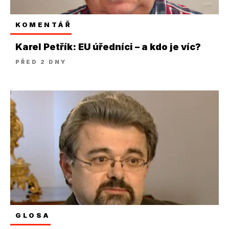
KOMENTÁŘ
Karel Petřík: EU úředníci – a kdo je víc?
PŘED 2 DNY
GLOSA