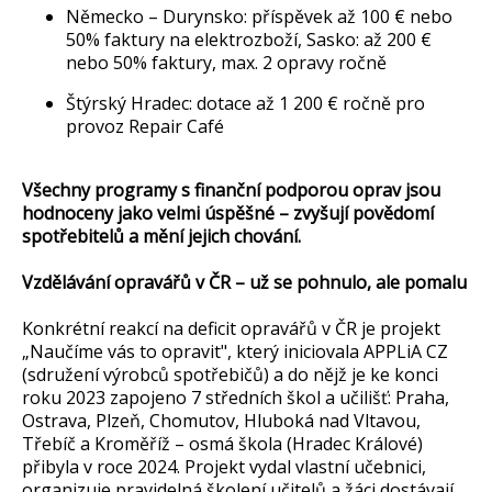
Německo – Durynsko: příspěvek až 100 € nebo
50% faktury na elektrozboží, Sasko: až 200 €
nebo 50% faktury, max. 2 opravy ročně
Štýrský Hradec: dotace až 1 200 € ročně pro
provoz Repair Café
Všechny programy s finanční podporou oprav jsou
hodnoceny jako velmi úspěšné – zvyšují povědomí
spotřebitelů a mění jejich chování.
Vzdělávání opravářů v ČR – už se pohnulo, ale pomalu
Konkrétní reakcí na deficit opravářů v ČR je projekt
„Naučíme vás to opravit", který iniciovala APPLiA CZ
(sdružení výrobců spotřebičů) a do nějž je ke konci
roku 2023 zapojeno 7 středních škol a učilišť: Praha,
Ostrava, Plzeň, Chomutov, Hluboká nad Vltavou,
Třebíč a Kroměříž – osmá škola (Hradec Králové)
přibyla v roce 2024. Projekt vydal vlastní učebnici,
organizuje pravidelná školení učitelů a žáci dostávají