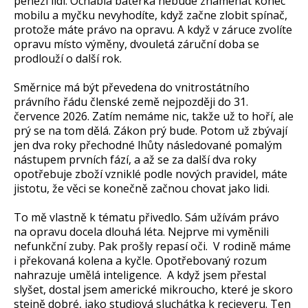
penězi lidí. Ochablá baterka nebude znamenat konec
mobilu a myčku nevyhodíte, když začne zlobit spínač,
protože máte právo na opravu. A když v záruce zvolíte
opravu místo výměny, dvouletá záruční doba se
prodlouží o další rok.
Směrnice má být převedena do vnitrostátního
právního řádu členské země nejpozději do 31.
července 2026. Zatím nemáme nic, takže už to hoří, ale
prý se na tom dělá. Zákon prý bude. Potom už zbývají
jen dva roky přechodné lhůty následované pomalým
nástupem prvních fází, a až se za další dva roky
opotřebuje zboží vzniklé podle nových pravidel, máte
jistotu, že věci se konečně začnou chovat jako lidi.
To mě vlastně k tématu přivedlo. Sám užívám právo
na opravu docela dlouhá léta. Nejprve mi vyměnili
nefunkční zuby. Pak prošly repasí oči. V rodině máme
i překovaná kolena a kyčle. Opotřebovaný rozum
nahrazuje umělá inteligence. A když jsem přestal
slyšet, dostal jsem americké mikroucho, které je skoro
stejně dobré, jako studiová sluchátka k recieveru. Ten