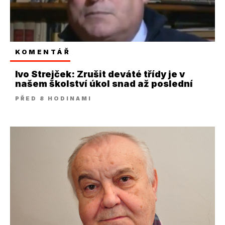
KOMENTÁŘ
Ivo Strejček: Zrušit deváté třídy je v
našem školství úkol snad až poslední
PŘED 8 HODINAMI