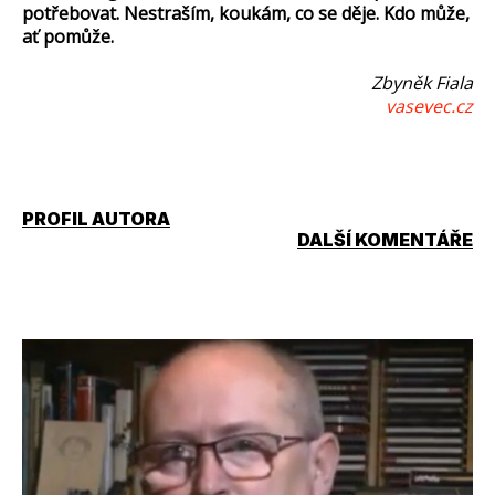
potřebovat. Nestraším, koukám, co se děje. Kdo může,
ať pomůže.
Zbyněk Fiala
vasevec.cz
PROFIL AUTORA
DALŠÍ KOMENTÁŘE