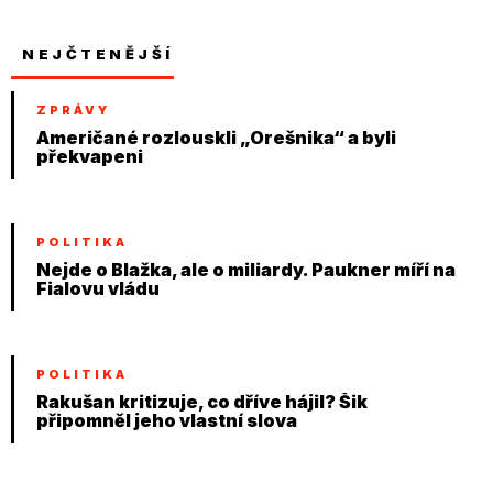
NEJČTENĚJŠÍ
ZPRÁVY
Američané rozlouskli „Orešnika“ a byli
překvapeni
POLITIKA
Nejde o Blažka, ale o miliardy. Paukner míří na
Fialovu vládu
POLITIKA
Rakušan kritizuje, co dříve hájil? Šik
připomněl jeho vlastní slova