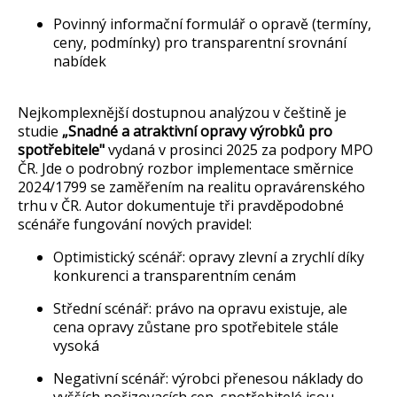
Povinný informační formulář o opravě (termíny,
ceny, podmínky) pro transparentní srovnání
nabídek
Nejkomplexnější dostupnou analýzou v češtině je
studie
„Snadné a atraktivní opravy výrobků pro
spotřebitele"
vydaná v prosinci 2025 za podpory MPO
ČR. Jde o podrobný rozbor implementace směrnice
2024/1799 se zaměřením na realitu opravárenského
trhu v ČR. Autor dokumentuje tři pravděpodobné
scénáře fungování nových pravidel:
Optimistický scénář: opravy zlevní a zrychlí díky
konkurenci a transparentním cenám
Střední scénář: právo na opravu existuje, ale
cena opravy zůstane pro spotřebitele stále
vysoká
Negativní scénář: výrobci přenesou náklady do
vyšších pořizovacích cen, spotřebitelé jsou