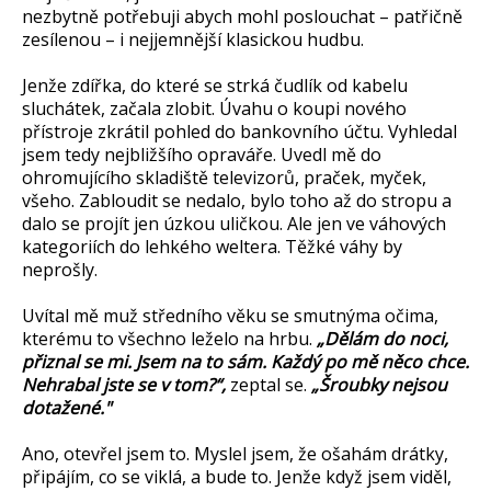
nezbytně potřebuji abych mohl poslouchat – patřičně
zesílenou – i nejjemnější klasickou hudbu.
Jenže zdířka, do které se strká čudlík od kabelu
sluchátek, začala zlobit. Úvahu o koupi nového
přístroje zkrátil pohled do bankovního účtu. Vyhledal
jsem tedy nejbližšího opraváře. Uvedl mě do
ohromujícího skladiště televizorů, praček, myček,
všeho. Zabloudit se nedalo, bylo toho až do stropu a
dalo se projít jen úzkou uličkou. Ale jen ve váhových
kategoriích do lehkého weltera. Těžké váhy by
neprošly.
Uvítal mě muž středního věku se smutnýma očima,
kterému to všechno leželo na hrbu.
„
Dělám do noci,
přiznal se mi. Jsem na to sám. Každý po mě něco chce.
Nehrabal jste se v tom?“,
zeptal se.
„Šroubky nejsou
dotažené."
Ano, otevřel jsem to. Myslel jsem, že ošahám drátky,
připájím, co se viklá, a bude to. Jenže když jsem viděl,