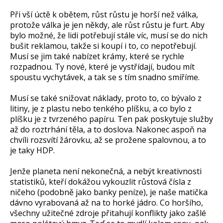
Při vší úctě k obětem, růst růstu je horší než válka,
protože válka je jen někdy, ale růst růstu je furt. Aby
bylo možné, že lidi potřebují stále víc, musí se do nich
bušit reklamou, takže si koupí i to, co nepotřebují.
Musí se jim také nabízet krámy, které se rychle
rozpadnou. Ty nové, které je vystřídají, budou mít
spoustu vychytávek, a tak se s tím snadno smíříme.
Musí se také snižovat náklady, proto to, co bývalo z
litiny, je z plastu nebo tenkého plíšku, a co bylo z
plíšku je z tvrzeného papíru. Ten pak poskytuje služby
až do roztrhání těla, a to doslova. Nakonec aspoň na
chvíli rozsvítí žárovku, až se prožene spalovnou, a to
je taky HDP.
Jenže planeta není nekonečná, a nebýt kreativnosti
statistiků, kteří dokážou vykouzlit růstová čísla z
ničeho (podobně jako banky peníze), je naše matička
dávno vyrabovaná až na to horké jádro. Co horšího,
všechny užitečné zdroje přitahují konflikty jako zašlé