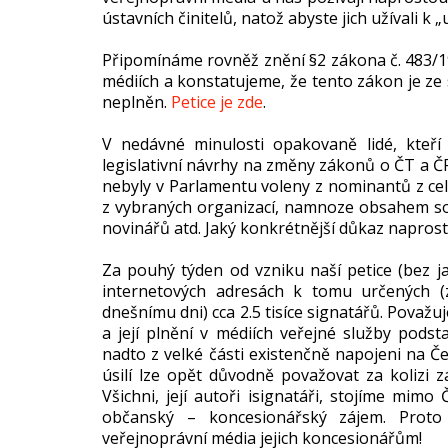
ústavních činitelů, natož abyste jich užívali k 
Připomínáme rovněž znění §2 zákona č. 483/19
médiích a konstatujeme, že tento zákon je ze
neplněn.
Petice je zde
.
V nedávné minulosti opakovaně lidé, kteří 
legislativní návrhy na změny zákonů o ČT a ČR 
nebyly v Parlamentu voleny z nominantů z cel
z vybraných organizací, namnoze obsahem souv
novinářů atd. Jaký konkrétnější důkaz napros
Za pouhý týden od vzniku naší petice (bez ja
internetových adresách k tomu určených 
dnešnímu dni) cca 2.5 tisíce signatářů. Považu
a její plnění v médiích veřejné služby podst
nadto z velké části existenčně napojeni na Če
úsilí lze opět důvodně považovat za kolizi z
Všichni, její autoři isignatáři, stojíme mim
občanský – koncesionářský zájem. Proto
veřejnoprávní média jejich koncesionářům!