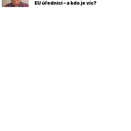
EU úředníci – a kdo je víc?