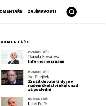
OMENTÁŘE
ZAJÍMAVOSTI
KOMENTÁŘE
KOMENTÁŘ:
Daniela Kovářová
Inferno mezi námi
KOMENTÁŘ:
Ivo Strejček
Zrušit deváté třídy je v
našem školství úkol snad
až poslední
KOMENTÁŘ:
Karel Petřík