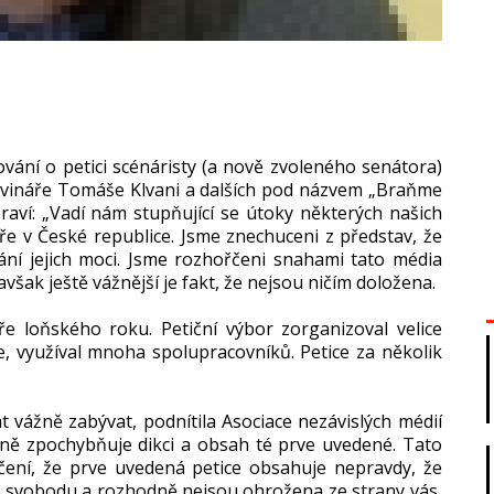
vání o petici scénáristy (a nově zvoleného senátora)
ovináře Tomáše Klvani a dalších pod názvem „Braňme
 praví: „Vadí nám stupňující se útoky některých našich
náře v České republice. Jsme znechuceni z představ, že
ání jejich moci. Jsme rozhořčeni snahami tato média
však ještě vážnější je fakt, že nejsou ničím doložena.
ře loňského roku. Petiční výbor zorganizoval velice
e, využíval mnoha spolupracovníků. Petice za několik
át vážně zabývat, podnítila Asociace nezávislých médií
ásadně zpochybňuje dikci a obsah té prve uvedené. Tato
dčení, že prve uvedená petice obsahuje nepravdy, že
u svobodu a rozhodně nejsou ohrožena ze strany vás,