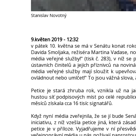
Stanislav Novotný
9.květen 2019 - 12:32
v pátek 10. května se má v Senátu konat roko
Davida Smoljaka, režiséra Martina Vadase, n
média veřejné služby!" (tisk č. 283), v níž se
ústavních činitelů a jejich příznivců na novi
média veřejné služby mají sloužit k upevňov
ovládnout nebo umlčet!" To jsou vážná slova, a
Petice je stará zhruba rok, vznikla už na ja
hustou síť podpisových míst po celé republic
měsíců získala cca 16 tisíc signatářů.
Když nyní média zveřejnila, že se jí bude Sen
iniciativu, z níž vzešla petice jiná, která z
petice je v příloze. Vyjadřujeme v ní přesvě
veřejnoprávní média u nás požívají naprosto