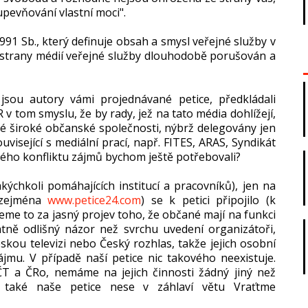
„upevňování vlastní moci".
91 Sb., který definuje obsah a smysl veřejné služby v
 strany médií veřejné služby dlouhodobě porušován a
jsou autory vámi projednávané petice, předkládali
v tom smyslu, že by rady, jež na tato média dohlížejí,
é široké občanské společnosti, nýbrž delegovány jen
isející s mediální prací, např. FITES, ARAS, Syndikát
tého konfliktu zájmů bychom ještě potřebovali?
kýchkoli pomáhajících institucí a pracovníků), jen na
(zejména
www.petice24.com
) se k petici připojilo (k
jeme to za jasný projev toho, že občané mají na funkci
atně odlišný názor než svrchu uvedení organizátoři,
skou televizi nebo Český rozhlas, takže jejich osobní
ájmu. V případě naší petice nic takového neexistuje.
o ČT a ČRo, nemáme na jejich činnosti žádný jiný než
 také naše petice nese v záhlaví větu Vraťtme