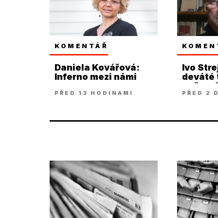
KOMENTÁŘ
KOMEN
Daniela Kovářová:
Ivo Stre
Inferno mezi námi
deváté t
našem š
PŘED 13 HODINAMI
PŘED 2 
snad až