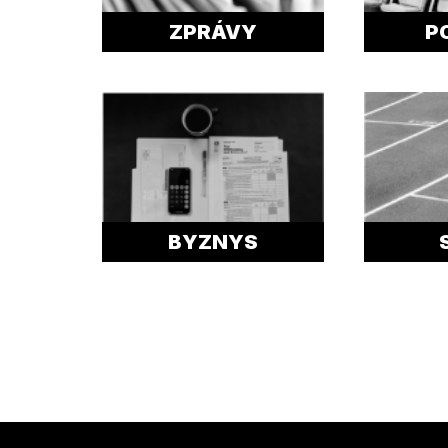
ZPRÁVY
P
BYZNYS