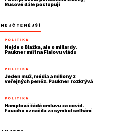
Rusové dále postupují
NEJČTENĚJŠÍ
POLITIKA
Nejde o Blažka, ale o miliardy.
Paukner míří na Fialovu vládu
POLITIKA
Jeden muž, média a miliony z
veřejných peněz. Paukner rozkrývá
systém
POLITIKA
Hamplová žádá omluvu za covid.
Fauciho označila za symbol selhání