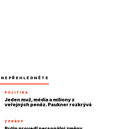
NEPŘEHLÉDNĚTE
POLITIKA
Jeden muž, média a miliony z
veřejných peněz. Paukner rozkrývá
systém
ZPRÁVY
Putin provedl personální změny,