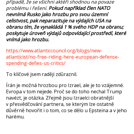
případě, že se všichni aktéři shodnou na povaze
problému i řešení.
Pokud například člen NATO
nevnímá Rusko jako hrozbu pro svou územní
celistvost, pak neparazituje na výdajích USA na
obranu tím, že vynakládá 1 % svého HDP na obranu;
poskytuje úroveň výdajů odpovídající prostředí, které
vnímá jako hrozbu.
https://www.atlanticcouncil.org/blogs/new-
atlanticist/no-free-riding-here-european-defense-
spending-defies-us-critics/
To klíčové jsem raději zdůraznil.
Írán je možná hrozbou pro Izrael, ale je to vzájemné.
Evropa v tom nejede. Proč se do toho nechal Trump
navézt, je otázka. Zřejmě jsou Izraelci obratnější
v přesvědčování partnera, se kterým lze ostatně
důvěrně hovořit i o tom, co se dělo u Epsteina a v jeho
harému.