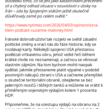
důsledku toho, co se jeví jako katastrofální přecenění
sil a chybný odhad situace v souvislosti s útoky na
Írán – zda by Spojeným státům ještě skutečně
důvěřovaly země po celém světě.“
https://www.nytimes.com/2026/04/03/opinion/ezra-
klein-podcast-suzanne-maloney.html
Íránské dobrodružství tak rozjelo ve světě zásadní
politické změny a vrací nás do fáze historie, kdy se
rozdávají karty. Někdejší spojenci USA přestanou
podlézat vrtkavému obru, jehož velké řeči během
krátké chvíle nic neznamenají, a začnou se věnovat
vlastním zájmům. Na tom bychom mohli naopak
vydělat. Jakmile přestaneme platit výpalné v podobě
povinných nákupů zbraní v USA a začneme přemýšlet
o skutečné teritoriální obraně, obejdeme se bez
jaderných nosičů i těžkých tanků a můžeme se vrátit k
přiměřeným vojenským výdajům kolem 1 procenta
HDP.
Připomeňme, že na vzestupu výdajů na obranu na 2