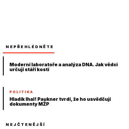
NEPŘEHLÉDNĚTE
Moderní laboratoře a analýza DNA. Jak vědci
určují stáří kostí
POLITIKA
Hladík lhal! Paukner tvrdí, že ho usvědčují
dokumenty MŽP
NEJČTENĚJŠÍ