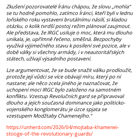
Zkušení pozorovatelé Íránu chápou, že slovu „mohla“
se tu hodně pomohlo, zatímco Íránci, kteří byli v lednu
loňského roku vystaveni brutálnímu násilí, si kladou
otázku, o kolik tvrdší postoj režim plánoval zaujmout.
Ale představa, že IRGC usiluje o moc, která mu dlouho
unikala, je, upřímně řečeno, směšná. Bezpochyby
využívá výjimečného stavu k posílení své pozice, ale v
době války si všechny armády, i v neautoritářských
státech, užívají výsadního postavení.
Lze argumentovat, že se bude snažit válku prodloužit,
protože její vůdci se více obávají míru, který po ní
nastane; ale něco zcela jiného je naznačovat, že
uchopení moci IRGC bylo založeno na samotném
konfliktu. Vzestup Revolučních gard se připravoval
dlouho a jejich současná dominance jako politicko-
vojenského konglomerátu je úzce spjata se
vzestupem Modžtaby Chamenejího.“
https://unherd.com/2026/04/mojtaba-khamenei-
stooge-of-the-revolutionary-guards/