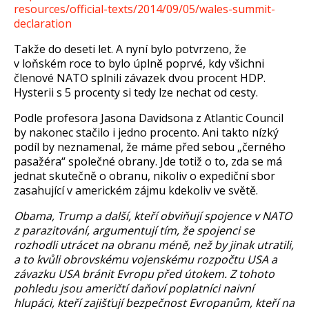
resources/official-texts/2014/09/05/wales-summit-
declaration
Takže do deseti let. A nyní bylo potvrzeno, že
v loňském roce to bylo úplně poprvé, kdy všichni
členové NATO splnili závazek dvou procent HDP.
Hysterii s 5 procenty si tedy lze nechat od cesty.
Podle profesora Jasona Davidsona z Atlantic Council
by nakonec stačilo i jedno procento. Ani takto nízký
podíl by neznamenal, že máme před sebou „černého
pasažéra“ společné obrany. Jde totiž o to, zda se má
jednat skutečně o obranu, nikoliv o expediční sbor
zasahující v americkém zájmu kdekoliv ve světě.
Obama, Trump a další, kteří obviňují spojence v NATO
z parazitování, argumentují tím, že spojenci se
rozhodli utrácet na obranu méně, než by jinak utratili,
a to kvůli obrovskému vojenskému rozpočtu USA a
závazku USA bránit Evropu před útokem. Z tohoto
pohledu jsou američtí daňoví poplatníci naivní
hlupáci, kteří zajišťují bezpečnost Evropanům, kteří na