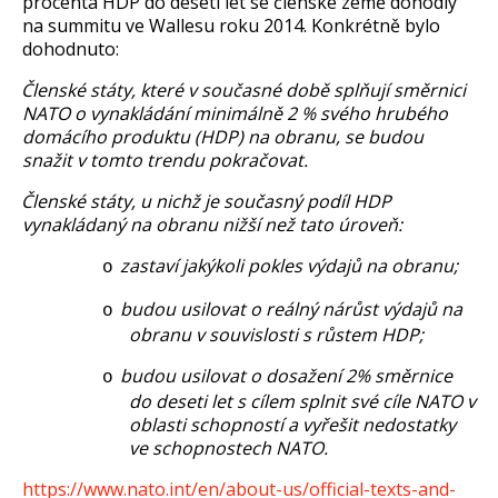
procenta HDP do deseti let se členské země dohodly
na summitu ve Wallesu roku 2014. Konkrétně bylo
dohodnuto:
Členské státy, které v současné době splňují směrnici
·
NATO o vynakládání minimálně 2 % svého hrubého
domácího produktu (HDP) na obranu, se budou
snažit v tomto trendu pokračovat.
Členské státy, u nichž je současný podíl HDP
·
vynakládaný na obranu nižší než tato úroveň:
zastaví jakýkoli pokles výdajů na obranu;
o
budou usilovat o reálný nárůst výdajů na
o
obranu v souvislosti s růstem HDP;
budou usilovat o dosažení 2% směrnice
o
do deseti let s cílem splnit své cíle NATO v
oblasti schopností a vyřešit nedostatky
ve schopnostech NATO.
https://www.nato.int/en/about-us/official-texts-and-