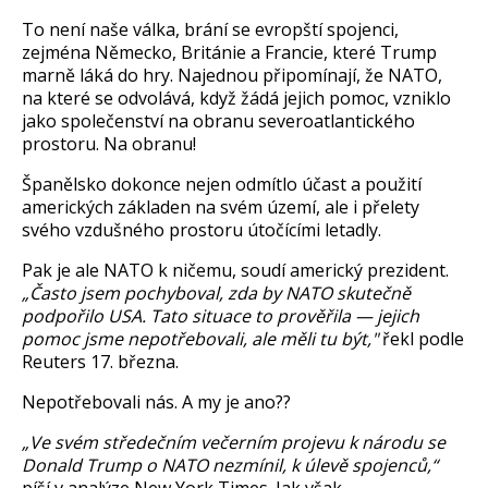
To není naše válka, brání se evropští spojenci,
zejména Německo, Británie a Francie, které Trump
marně láká do hry. Najednou připomínají, že NATO,
na které se odvolává, když žádá jejich pomoc, vzniklo
jako společenství na obranu severoatlantického
prostoru. Na obranu!
Španělsko dokonce nejen odmítlo účast a použití
amerických základen na svém území, ale i přelety
svého vzdušného prostoru útočícími letadly.
Pak je ale NATO k ničemu, soudí americký prezident.
„Často jsem pochyboval, zda by NATO skutečně
podpořilo USA. Tato situace to prověřila — jejich
pomoc jsme nepotřebovali, ale měli tu být,"
řekl podle
Reuters 17. března.
Nepotřebovali nás. A my je ano??
„Ve svém středečním večerním projevu k národu se
Donald Trump o NATO nezmínil, k úlevě spojenců,“
píší v analýze New York Times. Jak však