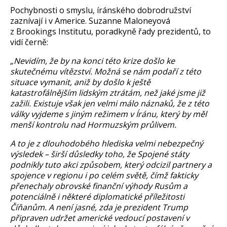
Pochybnosti o smyslu, íránského dobrodružství
zaznívají i v Americe. Suzanne Maloneyová
z Brookings Institutu, poradkyně řady prezidentů, to
vidí černě:
„Nevidím, že by na konci této krize došlo ke
skutečnému vítězství. Možná se nám podaří z této
situace vymanit, aniž by došlo k ještě
katastrofálnějším lidským ztrátám, než jaké jsme již
zažili. Existuje však jen velmi málo náznaků, že z této
války vyjdeme s jiným režimem v Íránu, který by měl
menší kontrolu nad Hormuzským průlivem.
A to je z dlouhodobého hlediska velmi nebezpečný
výsledek – širší důsledky toho, že Spojené státy
podnikly tuto akci způsobem, který odcizil partnery a
spojence v regionu i po celém světě, čímž fakticky
přenechaly obrovské finanční výhody Rusům a
potenciálně i některé diplomatické příležitosti
Číňanům. A není jasné, zda je prezident Trump
připraven udržet americké vedoucí postavení v