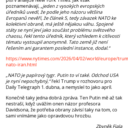
poznamenávají,
„jeden z vysokých evropských
úředníků uvedl, že podle jeho názoru většina
Evropanů nevěří, že článek 5, tedy závazek NATO ke
kolektivní obraně, má ještě nějakou váhu. Spojené
státy se nyní jeví jako součást problému světového
chaosu, řekl tento úředník, který vzhledem k citlivosti
tématu vystoupil anonymně. Tato země již není
řešením ani garantem poslední instance, dodal.“
https://www.nytimes.com/2026/04/02/world/europe/tru
nato-iran.html
„NATO je papírový tygr. Putin to ví také. Odchod USA
je nyní nepochybný,“
řekl Trump v rozhovoru pro
Daily Telegraph 1. dubna, a nemyslel to jako apríl.
Konečně taky jedna dobrá zpráva. Ten Putin mě až tak
nestraší, když uvážím onen názor profesora
Davidsona, že potřeba obrany závisí taky na tom, co
sami vnímáme jako opravdovou hrozbu.
Zbyněk Fiala