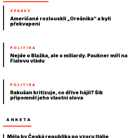
ZPRÁVY
Američané rozlouskli „Orešnika“ a byli
překvapeni
POLITIKA
Nejde o Blažka, ale o miliardy. Paukner míří na
Fialovu vládu
POLITIKA
Rakušan kritizuje, co dříve hájil? Šik
připomněl jeho vlastní slova
ANKETA
Měla by Česká republika po vzoru Itálie