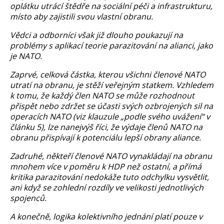
oplátku utrácí štědře na sociální péči a infrastrukturu,
místo aby zajistili svou vlastní obranu.
Vědci a odborníci však již dlouho poukazují na
problémy s aplikací teorie parazitování na alianci, jako
je NATO.
Zaprvé, celková částka, kterou všichni členové NATO
utratí na obranu, je stěží veřejným statkem. Vzhledem
k tomu, že každý člen NATO se může rozhodnout
přispět nebo zdržet se účasti svých ozbrojených sil na
operacích NATO (viz klauzule „podle svého uvážení“ v
článku 5), lze nanejvýš říci, že výdaje členů NATO na
obranu přispívají k potenciálu lepší obrany aliance.
Zadruhé, někteří členové NATO vynakládají na obranu
mnohem více v poměru k HDP než ostatní, a přímá
kritika parazitování nedokáže tuto odchylku vysvětlit,
ani když se zohlední rozdíly ve velikosti jednotlivých
spojenců.
A konečně, logika kolektivního jednání platí pouze v