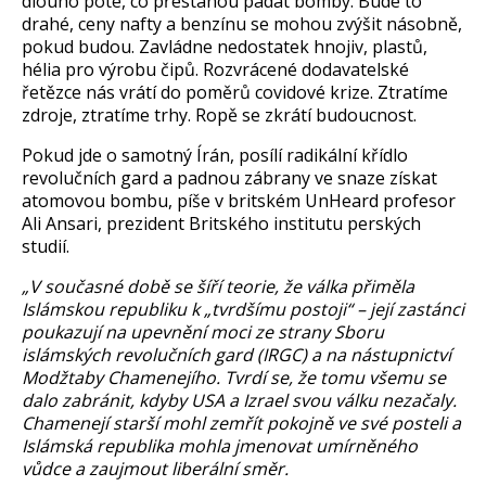
dlouho poté, co přestanou padat bomby. Bude to
drahé, ceny nafty a benzínu se mohou zvýšit násobně,
pokud budou. Zavládne nedostatek hnojiv, plastů,
hélia pro výrobu čipů. Rozvrácené dodavatelské
řetězce nás vrátí do poměrů covidové krize. Ztratíme
zdroje, ztratíme trhy. Ropě se zkrátí budoucnost.
Pokud jde o samotný Írán, posílí radikální křídlo
revolučních gard a padnou zábrany ve snaze získat
atomovou bombu, píše v britském UnHeard profesor
Ali Ansari, prezident Britského institutu perských
studií.
„V současné době se šíří teorie, že válka přiměla
Islámskou republiku k „tvrdšímu postoji“ – její zastánci
poukazují na upevnění moci ze strany Sboru
islámských revolučních gard (IRGC) a na nástupnictví
Modžtaby Chamenejího. Tvrdí se, že tomu všemu se
dalo zabránit, kdyby USA a Izrael svou válku nezačaly.
Chamenejí starší mohl zemřít pokojně ve své posteli a
Islámská republika mohla jmenovat umírněného
vůdce a zaujmout liberální směr.