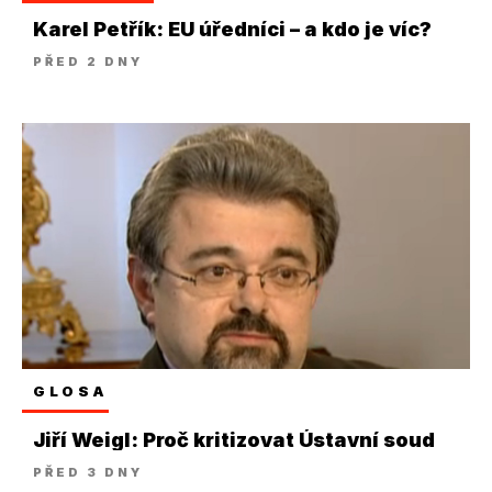
Karel Petřík: EU úředníci – a kdo je víc?
PŘED 2 DNY
GLOSA
Jiří Weigl: Proč kritizovat Ústavní soud
PŘED 3 DNY