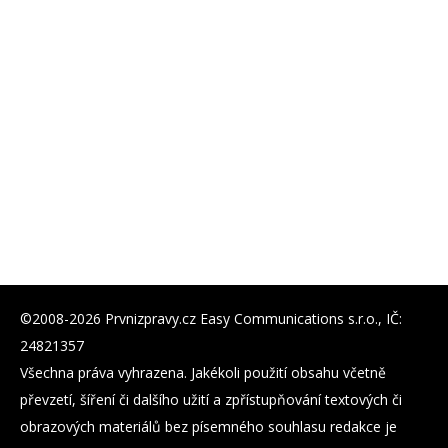
©2008-2026 Prvnizpravy.cz Easy Communications s.r.o., IČ:
24821357
Všechna práva vyhrazena. Jakékoli použití obsahu včetně
převzetí, šíření či dalšího užití a zpřístupňování textových či
obrazových materiálů bez písemného souhlasu redakce je