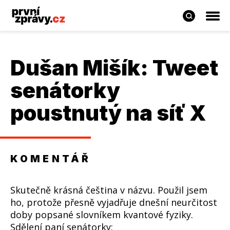
Dušan Mišík
: Tweet
senátorky
poustnutý na síť X
KOMENTÁŘ
Skutečně krásná čeština v názvu. Použil jsem
ho, protože přesně vyjadřuje dnešní neurčitost
doby popsané slovníkem kvantové fyziky.
Sdělení paní senátorky: