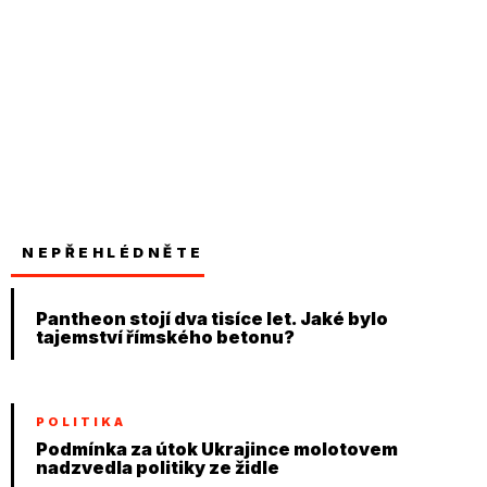
NEPŘEHLÉDNĚTE
Pantheon stojí dva tisíce let. Jaké bylo
tajemství římského betonu?
POLITIKA
Podmínka za útok Ukrajince molotovem
nadzvedla politiky ze židle