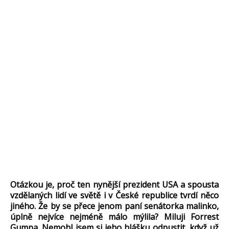
Otázkou je, proč ten nynější prezident USA a spousta
vzdělaných lidí ve světě i v České republice tvrdí něco
jiného. Že by se přece jenom paní senátorka malinko,
úplně nejvíce nejméně málo mýlila? Miluji Forrest
Gumpa. Nemohl jsem si jeho hlášku odpustit, když už