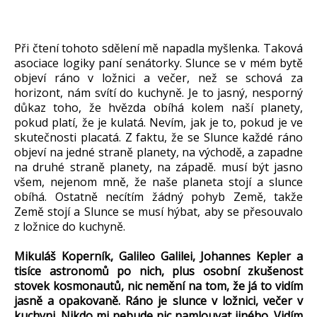
Při čtení tohoto sdělení mě napadla myšlenka. Taková
asociace logiky paní senátorky. Slunce se v mém bytě
objeví ráno v ložnici a večer, než se schová za
horizont, nám svítí do kuchyně. Je to jasný, nesporný
důkaz toho, že hvězda obíhá kolem naší planety,
pokud platí, že je kulatá. Nevím, jak je to, pokud je ve
skutečnosti placatá. Z faktu, že se Slunce každé ráno
objeví na jedné straně planety, na východě, a zapadne
na druhé straně planety, na západě. musí být jasno
všem, nejenom mně, že naše planeta stojí a slunce
obíhá. Ostatně necítím žádný pohyb Země, takže
Země stojí a Slunce se musí hýbat, aby se přesouvalo
z ložnice do kuchyně.
Mikuláš Koperník, Galileo Galilei, Johannes Kepler a
tisíce astronomů po nich, plus osobní zkušenost
stovek kosmonautů, nic nemění na tom, že já to vidím
jasně a opakovaně. Ráno je slunce v ložnici, večer v
kuchyni. Nikdo mi nebude nic namlouvat jiného. Vidím