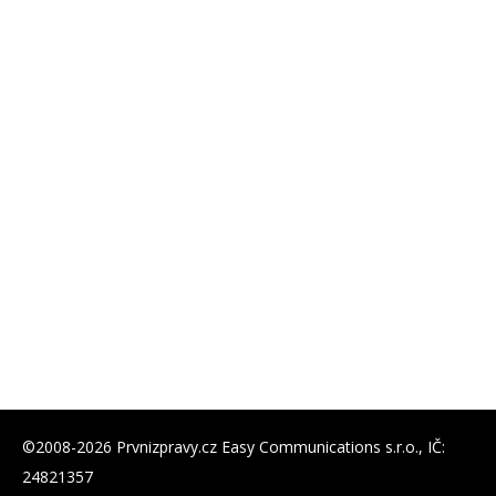
©2008-2026 Prvnizpravy.cz Easy Communications s.r.o., IČ:
24821357