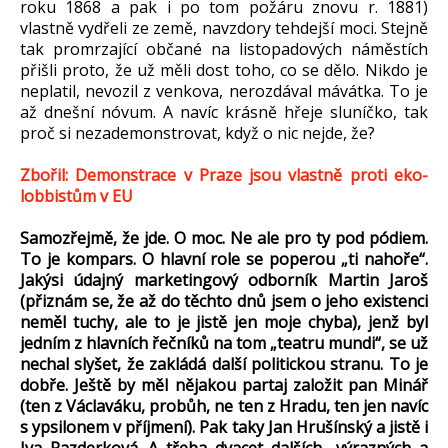
roku 1868 a pak i po tom požáru znovu r. 1881)
vlastně vydřeli ze země, navzdory tehdejší moci. Stejně
tak promrzající občané na listopadových náměstích
přišli proto, že už měli dost toho, co se dělo. Nikdo je
neplatil, nevozil z venkova, nerozdával mávátka. To je
až dnešní nóvum. A navíc krásně hřeje sluníčko, tak
proč si nezademonstrovat, když o nic nejde, že?
Zbořil: Demonstrace v Praze jsou vlastně proti eko-
lobbistům v EU
Samozřejmě, že jde. O moc. Ne ale pro ty pod pódiem.
To je kompars. O hlavní role se poperou „ti nahoře“.
Jakýsi údajný marketingový odborník Martin Jaroš
(přiznám se, že až do těchto dnů jsem o jeho existenci
neměl tuchy, ale to je jistě jen moje chyba), jenž byl
jedním z hlavních řečníků na tom „teatru mundi“, se už
nechal slyšet, že zakládá další politickou stranu. To je
dobře. Ještě by měl nějakou partaj založit pan Minář
(ten z Václaváku, probůh, ne ten z Hradu, ten jen navíc
s ypsilonem v příjmení). Pak taky Jan Hrušínský a jistě i
Iva Pazderková. A třeba dvacet dalších „výrazných a