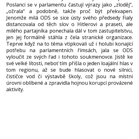
Poslanci se v parlamentu častují výrazy jako „zloděj“,
„ožrala“ a podobně, takže proč být překvapen.
Jenomže milá ODS se sice ústy svého předsedy Fialy
distancovala od těch slov o Hitlerovi a praseti, ale
milého partajníka ponechala dál v tom zastupitelstvu,
jen jej formálně stáhla z čela stranické organizace.
Teprve když na to téma vtipkovali už i holubi konající
potřebu na parlamentních římsách, jala se ODS
vyloučit ze svých řad i tohoto soukmenovce. Jistě ke
své velké lítosti, neboť tím přišla o jeden loajální hlas v
tom regionu, až se bude hlasovat o nové silnici,
čističce vod či výstavbě školy, což jsou na místní
úrovni oblíbené a zpravidla hojnou korupcí provázené
aktivity.