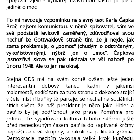
spojovat. Zjevně vytvářejí uzavřenou kastu, jíž jde o
jediné: o moc.
To mi navozuje vzpomínku na slavný text Karla Čapka
Proč nejsem komunistou, v němž spisovatel, sám ve
své podstatě levicově zaměřený, zdůvodňoval svou
nechuť ke Gottwaldově straně tím, že jí nejde, jak
sama proklamuje, o „pomoc“ (chudým o odstrčeným,
vykořisťovaným), nýbrž jen o „moc“. Čapkova
jasnozřivá slova se pak ukázala ve vší nahotě po
únoru 1948. Ale to jen na okraj.
Stejná ODS má na svém kontě ovšem ještě jeden
interesantní dobový tanec. Radní v jakémsi
maloměstě, sedící tam za tuto stranu a dokonce stojící
v čele místní buňky té partaje, se nechal na sociálních
sítích slyšet, že náš prezident je něco jako Hitler a
patřilo by jej podříznout jako prase. Pomiňme pro
jednou, že vyjadřovací kultura tohoto sdělení ještě
před nenedlouhým časem patřila do zaplivané krčmy
nejnižší cenové skupiny, a nikoli na politická grémia.
Demokracie mezitím vykonala velký krok kupředu.