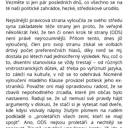
Vezměte si jen pár posledních dnů, co všechno se na
té naší politické zahrádce, hezké, střediskové urodilo.
Nejsilnější pravicová strana vyloučila ze svého středu
syna zakladatele téže strany jen proto, že veřejně
několikrát řekl, že ten či onen krok té strany (ODS)
není právě nejrozumnější. Přitom tento, dnes již
vyloučený, člen pro svoji stranu získal ve volbách
drtivý počet preferenčních hlasů, díky nimž se mj.
dostala po létech nad jednociferný výsledek. Nu, což o
to, disentní stanoviska se vždy trestají – od různých
vnitrostranických důtek, až třeba po vyříznutí jazyka,
to záleží na kultuře, v níž se to odehrává. Nicméně
vyloučení mladého Klause provázel potlesk jeho ex-
straníků. Považte: oni mají opravdovou radost, že se
zbavili nepohodlného zrcadla, které jim občas bylo
nastaveno. Radují se, že už nemusí své pravdy hájit
argumenty v diskusi, že stačí si je vytesat nad dveře,
kde kdysi visívaly nápisy žlutým písmem na rudém
podkladě o „proletářích všech zemí, kteří se mají
spojit“. Ano, ODS nejsou proletáři a nechtějí se