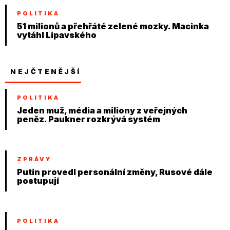
POLITIKA
51 milionů a přehřáté zelené mozky. Macinka
vytáhl Lipavského
NEJČTENĚJŠÍ
POLITIKA
Jeden muž, média a miliony z veřejných
peněz. Paukner rozkrývá systém
ZPRÁVY
Putin provedl personální změny, Rusové dále
postupují
POLITIKA