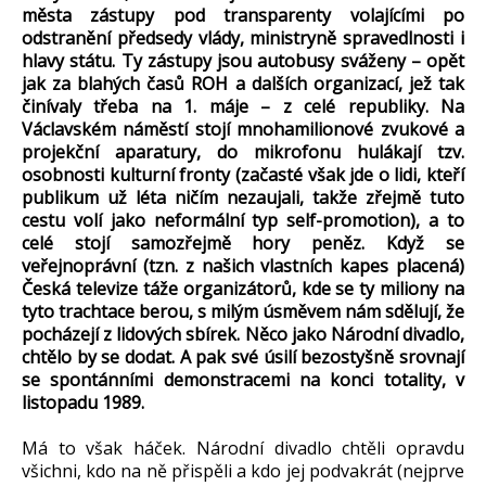
města zástupy pod transparenty volajícími po
odstranění předsedy vlády, ministryně spravedlnosti i
hlavy státu. Ty zástupy jsou autobusy sváženy – opět
jak za blahých časů ROH a dalších organizací, jež tak
činívaly třeba na 1. máje – z celé republiky. Na
Václavském náměstí stojí mnohamilionové zvukové a
projekční aparatury, do mikrofonu hulákají tzv.
osobnosti kulturní fronty (začasté však jde o lidi, kteří
publikum už léta ničím nezaujali, takže zřejmě tuto
cestu volí jako neformální typ self-promotion), a to
celé stojí samozřejmě hory peněz. Když se
veřejnoprávní (tzn. z našich vlastních kapes placená)
Česká televize táže organizátorů, kde se ty miliony na
tyto trachtace berou, s milým úsměvem nám sdělují, že
pocházejí z lidových sbírek. Něco jako Národní divadlo,
chtělo by se dodat. A pak své úsilí bezostyšně srovnají
se spontánními demonstracemi na konci totality, v
listopadu 1989.
Má to však háček. Národní divadlo chtěli opravdu
všichni, kdo na ně přispěli a kdo jej podvakrát (nejprve