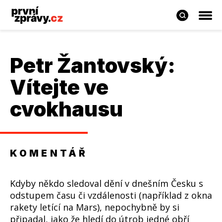
Petr Žantovský
:
Vítejte ve
cvokhausu
KOMENTÁŘ
Kdyby někdo sledoval dění v dnešním Česku s
odstupem času či vzdálenosti (například z okna
rakety letící na Mars), nepochybně by si
připadal, jako že hledí do útrob jedné obří