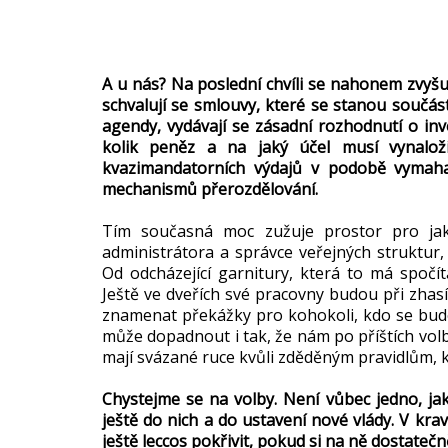
A u nás? Na poslední chvíli se nahonem zvyšuj
schvalují se smlouvy, které se stanou součás
agendy, vydávají se zásadní rozhodnutí o inv
kolik peněz a na jaký účel musí vynaloži
kvazimandatorních výdajů v podobě vymaha
mechanismů přerozdělování.
Tím současná moc zužuje prostor pro jak
administrátora a správce veřejných struktur,
Od odcházející garnitury, která to má spočít
Ještě ve dveřích své pracovny budou při zhas
znamenat překážky pro kohokoli, kdo se bude 
může dopadnout i tak, že nám po příštích volb
mají svázané ruce kvůli zděděným pravidlům, k
Chystejme se na volby. Není vůbec jedno, ja
ještě do nich a do ustavení nové vlády. V kr
ještě leccos pokřivit, pokud si na ně dostateč