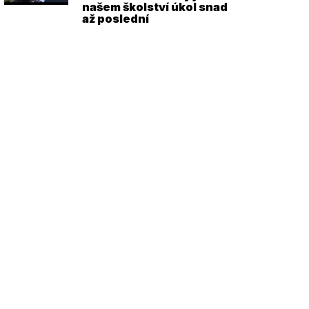
našem školství úkol snad
až poslední