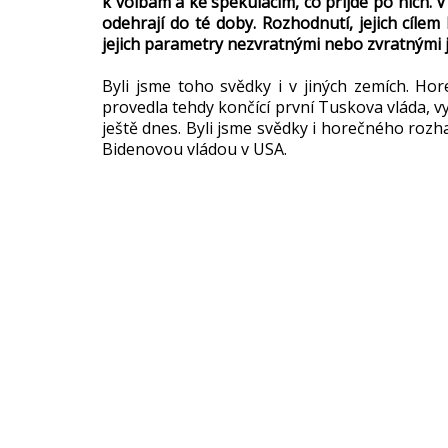
k volbám a ke spekulacím, co přijde po nich. 
odehrají do té doby. Rozhodnutí, jejich cíl
jejich parametry nezvratnými nebo zvratnými j
Byli jsme toho svědky i v jiných zemích. Hor
provedla tehdy končící první Tuskova vláda, vy
ještě dnes. Byli jsme svědky i horečného roz
Bidenovou vládou v USA.