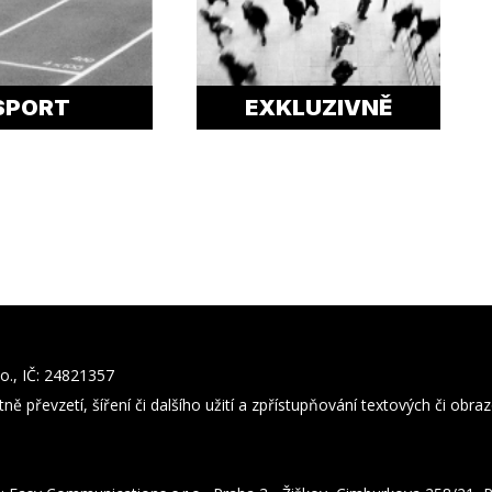
SPORT
EXKLUZIVNĚ
o., IČ: 24821357
ně převzetí, šíření či dalšího užití a zpřístupňování textových či obr