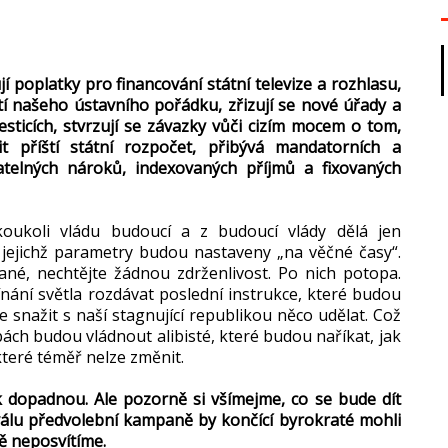
í poplatky pro financování státní televize a rozhlasu,
tí našeho ústavního pořádku, zřizují se nové úřady a
esticích, stvrzují se závazky vůči cizím mocem o tom,
t příští státní rozpočet, přibývá mandatorních a
telných nároků, indexovaných příjmů a fixovaných
oukoli vládu budoucí a z budoucí vlády dělá jen
 jejichž parametry budou nastaveny „na věčné časy“.
ané, nechtějte žádnou zdrženlivost. Po nich potopa.
ínání světla rozdávat poslední instrukce, které budou
snažit s naší stagnující republikou něco udělat. Což
ách budou vládnout alibisté, které budou naříkat, jak
teré téměř nelze změnit.
k dopadnou. Ale pozorně si všímejme, co se bude dít
aválu předvolební kampaně by končící byrokraté mohli
ně neposvítíme.