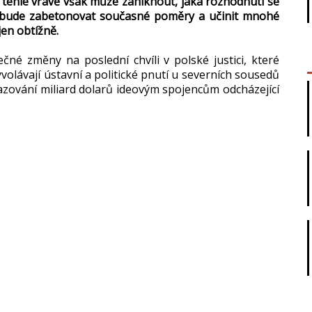
V téhle vřavě však může zaniknout, jaká rozhodnutí se
em bude zabetonovat současné poměry a učinit mnohé
en obtížně.
ečné změny na poslední chvíli v polské justici, které
volávají ústavní a politické pnutí u severních sousedů
hazování miliard dolarů ideovým spojencům odcházející