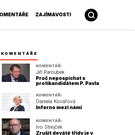
OMENTÁŘE
ZAJÍMAVOSTI
KOMENTÁŘE
KOMENTÁŘ:
Jiří Paroubek
Proč nepospíchat s
protikandidátem P. Pavla
KOMENTÁŘ:
Daniela Kovářová
Inferno mezi námi
KOMENTÁŘ:
Ivo Strejček
Zrušit deváté třídy je v