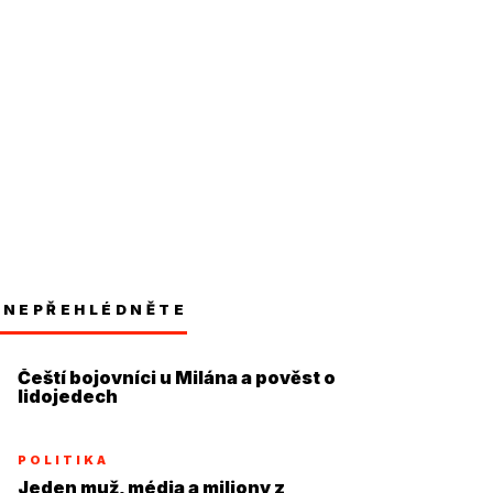
NEPŘEHLÉDNĚTE
Čeští bojovníci u Milána a pověst o
lidojedech
POLITIKA
Jeden muž, média a miliony z