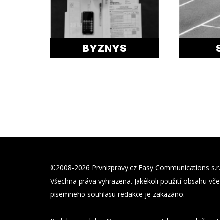
BYZNYS
©2008-2026 Prvnizpravy.cz Easy Communications s.r.
Všechna práva vyhrazena. Jakékoli použití obsahu včet
písemného souhlasu redakce je zakázáno.