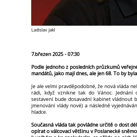
Ladislav Jakl
7.březen 2025 - 07:30
Podle jednoho z posledních průzkumů veřejnéh
mandátů, jako mají dnes, ale jen 68. To by by
Je ale velmi pravděpodobné, že nová vláda n
rádi, když vznikne tak do Vánoc. Jednání
sestavení bude dosavadní kabinet vládnout 
jmenování vlády nové) a následně vyjednáván
hladce.
Současná vláda tak povládne určitě o dost dél
opírat o válcovací většinu v Poslanecké sněm