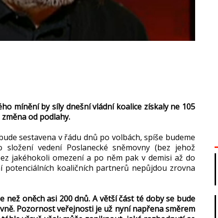
o mínění by síly dnešní vládní koalice získaly ne 105
la změna od podlahy.
ebude sestavena v řádu dnů po volbách, spíše budeme
 o složení vedení Poslanecké sněmovny (bez jehož
bez jakéhokoli omezení a po něm pak v demisi až do
í potenciálních koaličních partnerů nepůjdou zrovna
e než oněch asi 200 dnů. A větší část té doby se bude
ovně. Pozornost veřejnosti je už nyní napřena směrem