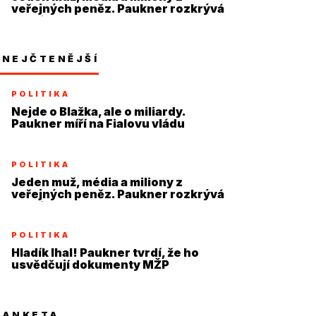
veřejných peněz. Paukner rozkrývá
systém
NEJČTENĚJŠÍ
POLITIKA
Nejde o Blažka, ale o miliardy.
Paukner míří na Fialovu vládu
POLITIKA
Jeden muž, média a miliony z
veřejných peněz. Paukner rozkrývá
systém
POLITIKA
Hladík lhal! Paukner tvrdí, že ho
usvědčují dokumenty MŽP
ANKETA