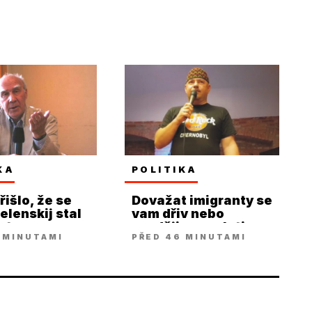
KA
POLITIKA
řišlo, že se
Dovažat imigranty se
elenskij stal
vam dřiv nebo
entem
později nevyplati,
 MINUTAMI
PŘED 46 MINUTAMI
řiká Větvička