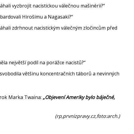
ali vyzbrojit nacistickou válečnou mašinérii?“
bardovali Hirošimu a Nagasaki?“
áhali zdrhnout nacistickým válečným zločincům před
la největší podíl na porážce nacistů?“
svobodila většinu koncentračních táborů a nevinných
ýrok Marka Twaina:
„Objevení Ameriky bylo báječné,
(rp,prvnizpravy.cz,foto:arch.)