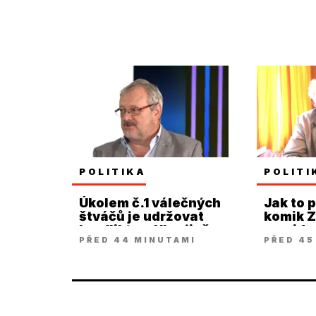
POLITIKA
POLITI
Úkolem č.1 válečných
Jak to p
štváčů je udržovat
komik Z
konflikt na Ukrajině
prezid
PŘED 44 MINUTAMI
PŘED 45