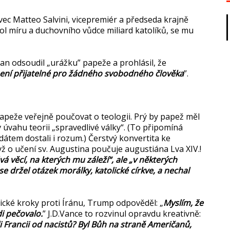
ivec Matteo Salvini, vicepremiér a předseda krajně
bol míru a duchovního vůdce miliard katolíků, se mu
n odsoudil „urážku” papeže a prohlásil, že
 není přijatelné pro žádného svobodného člověka
”.
papeže veřejně poučovat o teologii. Prý by papež měl
v úvahu teorii „spravedlivé války“. (To připomíná
dátem dostali i rozum.) Čerstvý konvertita ke
yž o učení sv. Augustina poučuje augustiána Lva XIV.!
á věcí, na kterých mu záleží“, ale „v některých
se držel otázek morálky, katolické církve, a nechal
rické kroky proti Íránu, Trump odpověděl: „
Myslím, že
di pečovalo.
” J.D.Vance to rozvinul opravdu kreativně:
i Francii od nacistů? Byl Bůh na straně Američanů,