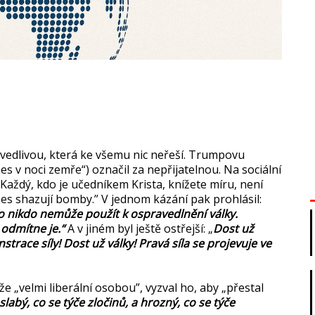
avedlivou, která ke všemu nic neřeší. Trumpovu
nes v noci zemře“) označil za nepřijatelnou. Na sociální
Každý, kdo je učedníkem Krista, knížete míru, není
dnes shazují bomby.” V jednom kázání pak prohlásil:
ého nikdo nemůže použít k ospravedlnění války.
 odmítne je.“
A v jiném byl ještě ostřejší: „
Dost už
race síly! Dost už války! Pravá síla se projevuje ve
 „velmi liberální osobou”, vyzval ho, aby „přestal
slabý, co se týče zločinů, a hrozný, co se týče