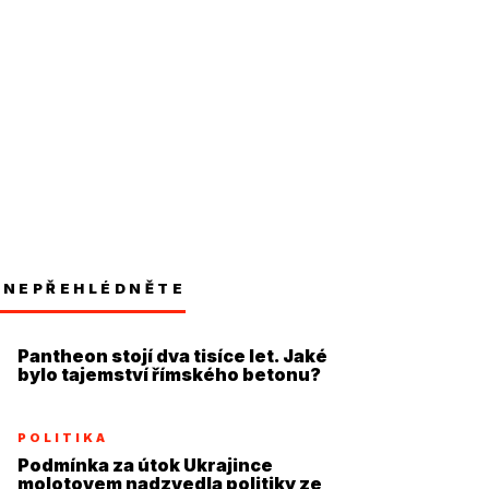
NEPŘEHLÉDNĚTE
Pantheon stojí dva tisíce let. Jaké
bylo tajemství římského betonu?
POLITIKA
Podmínka za útok Ukrajince
molotovem nadzvedla politiky ze