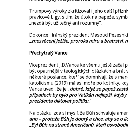
Trumpovy výroky zkritizoval i jeho další přízn
pravicové Ligy, s tím, že útok na papeže, sym
„nezdá být užitečný ani rozumný“.
Dokonce i íránský prezident Masoud Pezeshkia
„znesvěcení Ježíše, proroka míru a bratrství,
Přechytralý Vance
Viceprezident J.D.Vance ke všemu ještě začal 
být opatrnější v teologických otázkách a brát 
některé poslance, kteří se domnívají, že s man
katolicismu (2019) má asi moře po kotníky, kd
Vance uvedl, že je „
dobré, když se papež zastáv
případech by bylo pro Vatikán nejlepší, kdyby 
prezidenta diktovat politiku.
“
Na otázku, zda si myslí, že Bůh schvaluje ame
ano – protože Bůh je dobrý a chce, aby se o li
„Byl Bůh na straně Američanů, kteří osvobodil