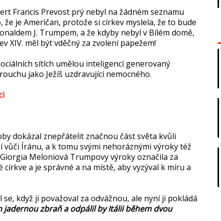
bert Francis Prevost prý nebyl na žádném seznamu
 že je Američan, protože si církev myslela, že to bude
Donaldem J. Trumpem, a že kdyby nebyl v Bílém domě,
Lev XIV. měl být vděčný za zvolení papežem!
ociálních sítích umělou inteligencí generovaný
rouchu jako Ježíš uzdravující nemocného.
ci
y dokázal znepřátelit značnou část světa kvůli
í vůči Íránu, a k tomu svými nehoráznými výroky též
a Giorgia Meloniová Trumpovy výroky označila za
 církve a je správné a na místě, aby vyzýval k míru a
 se, když ji považoval za odvážnou, ale nyní ji pokládá
rán jadernou zbraň a odpálil by Itálii během dvou