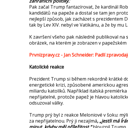
zahraniční politiky.
”
Pak začal Trump fantazírovat, že kardinál Ro
kandidátů na papeže a dostal se tam jen proto,
nejlepší způsob, jak zacházet s prezidentem 
tak by Lev XIV. nebyl ve Vatikánu, a že by mu 
K završení všeho pak následně publikoval na s
obrázek, na kterém je zobrazen v papežském 
Prvnizpravy.cz - Jan Schneider: Padlí zpravodaj
Katolické reakce
Prezident Trump si během rekordně krátké dob
energetické krizi, způsobené americkou agres
miliardu katolíků. Například italská premiérk
nepřijatelné, protože papež je hlavou katolické
odsuzoval války.
Trump prý byl z reakce Meloniové v šoku: mýlil
za nepřijatelnou. Prý ji nezajímá
, „jestli má Í
minut, kdyby měl příležitost,“
blouznil Trump.