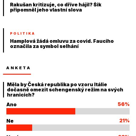
Rakušan kritizuje, co dříve hájil? Šik
připomněl jeho vlastní slova
POLITIKA
Hamplová žádá omluvu za covid. Fauciho
označila za symbol selhání
ANKETA
Měla by Česká republika po vzoru Itálie
dočasně omezit schengenský režim na svých
hranicích?
56%
Ano
21%
Ne