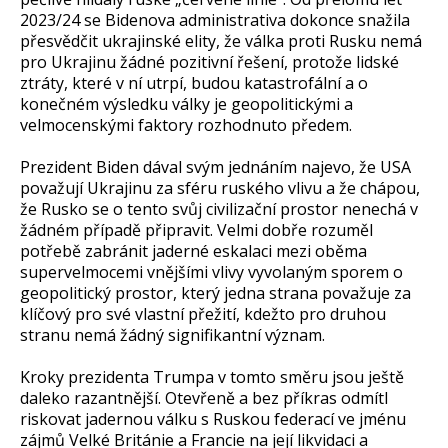
2023/24 se Bidenova administrativa dokonce snažila
přesvědčit ukrajinské elity, že válka proti Rusku nemá
pro Ukrajinu žádné pozitivní řešení, protože lidské
ztráty, které v ní utrpí, budou katastrofální a o
konečném výsledku války je geopolitickými a
velmocenskými faktory rozhodnuto předem.
Prezident Biden dával svým jednáním najevo, že USA
považují Ukrajinu za sféru ruského vlivu a že chápou,
že Rusko se o tento svůj civilizační prostor nenechá v
žádném případě připravit. Velmi dobře rozuměl
potřebě zabránit jaderné eskalaci mezi oběma
supervelmocemi vnějšími vlivy vyvolaným sporem o
geopolitický prostor, který jedna strana považuje za
klíčový pro své vlastní přežití, kdežto pro druhou
stranu nemá žádný signifikantní význam.
Kroky prezidenta Trumpa v tomto směru jsou ještě
daleko razantnější. Otevřeně a bez příkras odmítl
riskovat jadernou válku s Ruskou federací ve jménu
zájmů Velké Británie a Francie na její likvidaci a