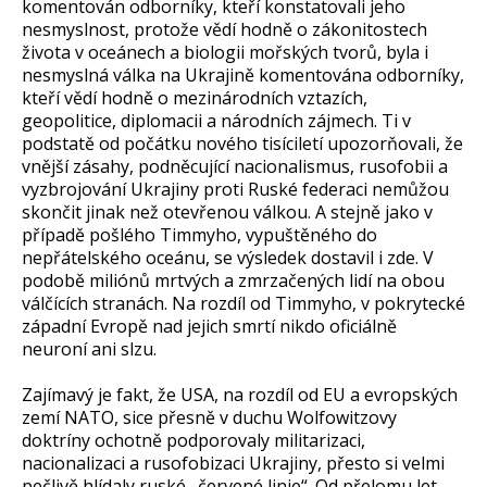
komentován odborníky, kteří konstatovali jeho
nesmyslnost, protože vědí hodně o zákonitostech
života v oceánech a biologii mořských tvorů, byla i
nesmyslná válka na Ukrajině komentována odborníky,
kteří vědí hodně o mezinárodních vztazích,
geopolitice, diplomacii a národních zájmech. Ti v
podstatě od počátku nového tisíciletí upozorňovali, že
vnější zásahy, podněcující nacionalismus, rusofobii a
vyzbrojování Ukrajiny proti Ruské federaci nemůžou
skončit jinak než otevřenou válkou. A stejně jako v
případě pošlého Timmyho, vypuštěného do
nepřátelského oceánu, se výsledek dostavil i zde. V
podobě miliónů mrtvých a zmrzačených lidí na obou
válčících stranách. Na rozdíl od Timmyho, v pokrytecké
západní Evropě nad jejich smrtí nikdo oficiálně
neuroní ani slzu.
Zajímavý je fakt, že USA, na rozdíl od EU a evropských
zemí NATO, sice přesně v duchu Wolfowitzovy
doktríny ochotně podporovaly militarizaci,
nacionalizaci a rusofobizaci Ukrajiny, přesto si velmi
pečlivě hlídaly ruské „červené linie“. Od přelomu let