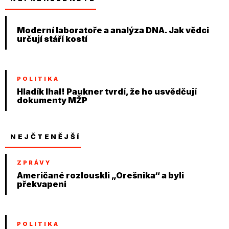
Moderní laboratoře a analýza DNA. Jak vědci
určují stáří kostí
POLITIKA
Hladík lhal! Paukner tvrdí, že ho usvědčují
dokumenty MŽP
NEJČTENĚJŠÍ
ZPRÁVY
Američané rozlouskli „Orešnika“ a byli
překvapeni
POLITIKA