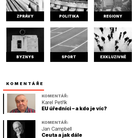
ZPRÁVY
POLITIKA
REGIONY
BYZNYS
SPORT
EXKLUZIVNĚ
KOMENTÁŘE
KOMENTÁŘ:
Karel Petřík
EU úředníci – a kdo je víc?
KOMENTÁŘ:
Jan Campbell
Ceuta a jak dále