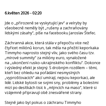
6.květen 2026 - 02:20
Jde o „přirozeně se vyskytující jev“ a velryby by
všeobecně neměly být „rušeny a zachraňovány
lidskými zásahy“, píše na facebooku Jaroslav Štefec.
Záchranná akce, která stála v přepočtu více než
čtyřicet miliónů korun, tak měla na přežití keporkaka
Timmyho naprosto stejný vliv, jako svého času tzv.
„mírové summity“ za milióny euro, vynaložené
na „ukončení rusko-ukrajinského konfliktu". Dokonce
i výsledný efekt je stejný. S drobným rozdílem – těmi,
kteří bez ohledu na pořádání nesmyslných
„vyprošťovacích“ akcí umírají, nejsou keporkaci, ale
lidé. Lidské bytosti se svými sny, problémy a bolestmi
mizí po desítkách tisíc k „mlýncích na maso“, které si
vzájemně připravují obě znesvářené strany.
Stejně jako byl pokus o záchranu Timmyho