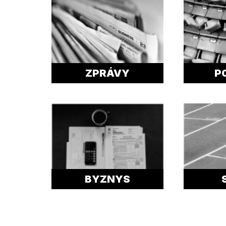
ZPRÁVY
P
BYZNYS