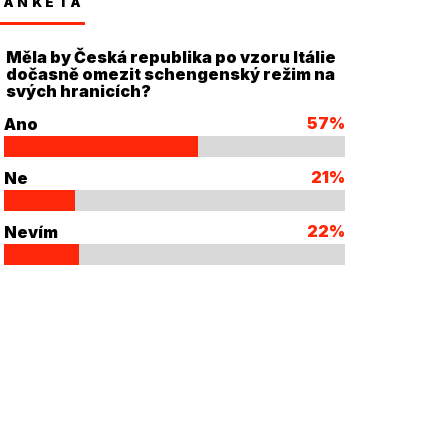
ANKETA
Měla by Česká republika po vzoru Itálie
dočasně omezit schengenský režim na
svých hranicích?
57%
Ano
21%
Ne
22%
Nevím