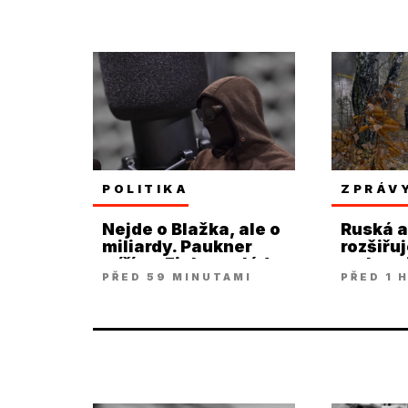
POLITIKA
ZPRÁV
Nejde o Blažka, ale o
Ruská 
miliardy. Paukner
rozšiřu
míří na Fialovu vládu
na hran
PŘED 59 MINUTAMI
PŘED 1 
Charkov