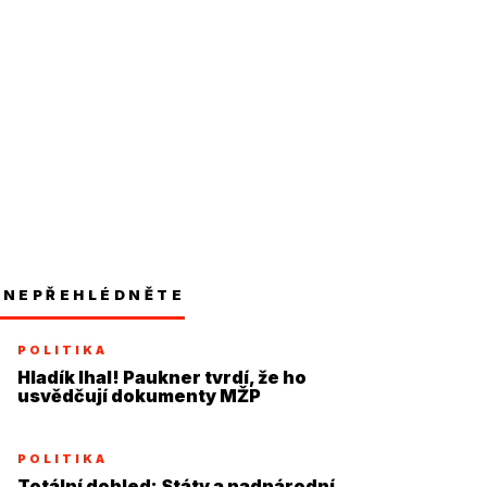
NEPŘEHLÉDNĚTE
POLITIKA
Hladík lhal! Paukner tvrdí, že ho
usvědčují dokumenty MŽP
POLITIKA
Totální dohled: Státy a nadnárodní