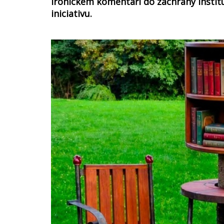
ironickém komentáři do záchrany instituc
iniciativu.