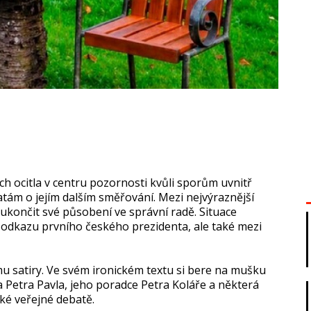
ch ocitla v centru pozornosti kvůli sporům uvnitř
tám o jejím dalším směřování. Mezi nejvýraznější
končit své působení ve správní radě. Situace
i odkazu prvního českého prezidenta, ale také mezi
ormu satiry. Ve svém ironickém textu si bere na mušku
 Petra Pavla, jeho poradce Petra Koláře a některá
ské veřejné debatě.