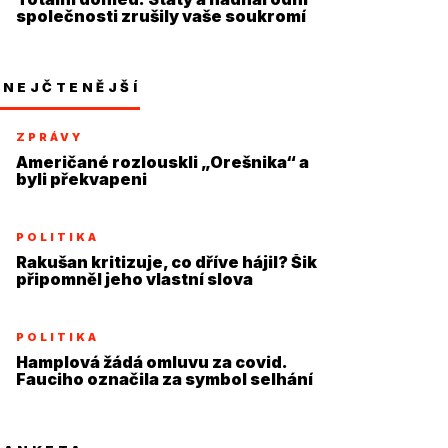
společnosti zrušily vaše soukromí
NEJČTENĚJŠÍ
ZPRÁVY
Američané rozlouskli „Orešnika“ a
byli překvapeni
POLITIKA
Rakušan kritizuje, co dříve hájil? Šik
připomněl jeho vlastní slova
POLITIKA
Hamplová žádá omluvu za covid.
Fauciho označila za symbol selhání