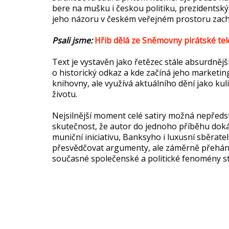
bere na mušku i českou politiku, prezidentský 
jeho názoru v českém veřejném prostoru zach
Psali jsme:
Hřib dělá ze Sněmovny pirátské tel
Text je vystavěn jako řetězec stále absurdnější
o historický odkaz a kde začíná jeho marketin
knihovny, ale využívá aktuálního dění jako ku
životu.
Nejsilnější moment celé satiry možná nepředst
skutečnost, že autor do jednoho příběhu dokáza
muniční iniciativu, Banksyho i luxusní sběratel
přesvědčovat argumenty, ale záměrně přehání 
současné společenské a politické fenomény st