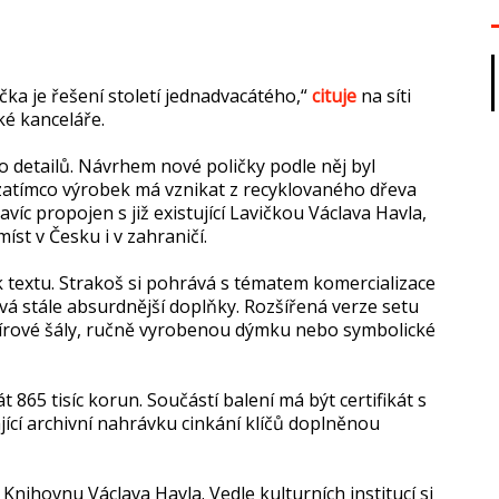
čka je řešení století jednadvacátého,“
cituje
na síti
ké kanceláře.
o detailů. Návrhem nové poličky podle něj byl
zatímco výrobek má vznikat z recyklovaného dřeva
íc propojen s již existující Lavičkou Václava Havla,
st v Česku i v zahraničí.
ek textu. Strakoš si pohrává s tématem komercializace
á stále absurdnější doplňky. Rozšířená verze setu
írové šály, ručně vyrobenou dýmku nebo symbolické
t 865 tisíc korun. Součástí balení má být certifikát s
ící archivní nahrávku cinkání klíčů doplněnou
nihovnu Václava Havla. Vedle kulturních institucí si