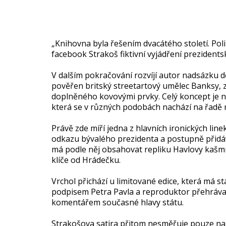
„Knihovna byla řešením dvacátého století. Poli
facebook Strakoš fiktivní vyjádření prezidents
V dalším pokračování rozvíjí autor nadsázku d
pověřen britský streetartový umělec Banksy, 
doplněného kovovými prvky. Celý koncept je nav
která se v různých podobách nachází na řadě mí
Právě zde míří jedna z hlavních ironických lin
odkazu bývalého prezidenta a postupně přidáv
má podle něj obsahovat repliku Havlovy kašm
klíče od Hrádečku.
Vrchol přichází u limitované edice, která má stá
podpisem Petra Pavla a reproduktor přehrávaj
komentářem současné hlavy státu.
Strakošova satira přitom nesměřuje pouze na K