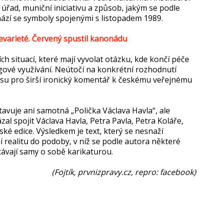
úřad, muniční iniciativu a způsob, jakým se podle
ází se symboly spojenými s listopadem 1989.
evarieté. Červený spustil kanonádu
ch situací, které mají vyvolat otázku, kde končí péče
gové využívání. Neútočí na konkrétní rozhodnutí
lisu pro širší ironický komentář k českému veřejnému
avuje ani samotná „Polička Václava Havla“, ale
l spojit Václava Havla, Petra Pavla, Petra Koláře,
ské edice. Výsledkem je text, který se nesnaží
realitu do podoby, v níž se podle autora některé
ávají samy o sobě karikaturou.
(Fojtík, prvnizpravy.cz, repro: facebook)