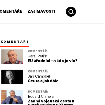
OMENTÁŘE
ZAJÍMAVOSTI
KOMENTÁŘE
KOMENTÁŘ:
Karel Petřík
EU úředníci – a kdo je víc?
KOMENTÁŘ:
Jan Campbell
Ceuta a jak dále
KOMENTÁŘ:
Eduard Chmelár
Žádná vojenská cesta k
ukrajinskému vítězství