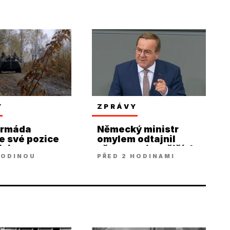
Y
ZPRÁVY
armáda
Německý ministr
je své pozice
omylem odtajnil
ici
přesun nejnovějších
HODINOU
PŘED 2 HODINAMI
ské oblasti
houfnic Kyjevu