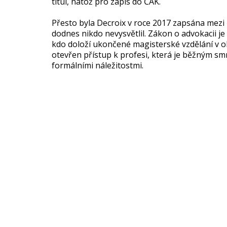
titul, natož pro zápis do ČAK.
Přesto byla Decroix v roce 2017 zapsána mezi
dodnes nikdo nevysvětlil. Zákon o advokacii j
kdo doloží ukončené magisterské vzdělání v obo
otevřen přístup k profesi, která je běžným 
formálními náležitostmi.