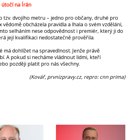
 útočí na Írán
p tzv. dvojího metru – jedno pro občany, druhé pro
ix vědomě obcházela pravidla a lhala o svém vzdělání,
ímto selháním nese odpovědnost i premiér, který ji do
á její kvalifikaci nedostatečně prověřila.
eré má dohlížet na spravedlnost. Jenže právě
ybí. A pokud si necháme vládnout lidmi, kteří
ebo později platit pro nás všechny.
(Kovář, prvnizpravy.cz, repro: cnn prima)