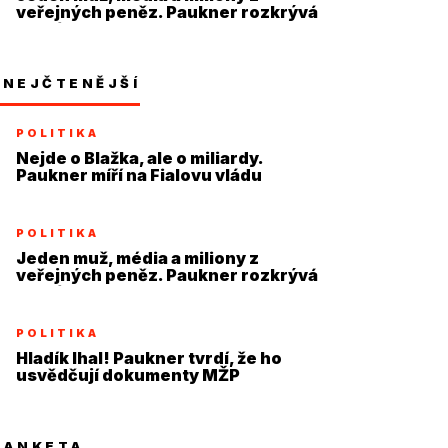
veřejných peněz. Paukner rozkrývá
systém
NEJČTENĚJŠÍ
POLITIKA
Nejde o Blažka, ale o miliardy.
Paukner míří na Fialovu vládu
POLITIKA
Jeden muž, média a miliony z
veřejných peněz. Paukner rozkrývá
systém
POLITIKA
Hladík lhal! Paukner tvrdí, že ho
usvědčují dokumenty MŽP
ANKETA