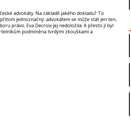
 české advokáty. Na základě jakého dokladu? To
e přitom jednoznačný: advokátem se může stát jen ten,
ru právo. Eva Decroix jej nedoložila. A přesto jí byl
smrtelníkům podmíněna tvrdými zkouškami a