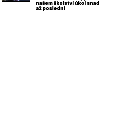
našem školství úkol snad
až poslední