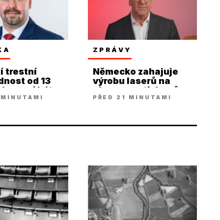
KA
ZPRÁVY
í trestní
Německo zahajuje
nost od 13
výrobu laserů na
kdo musí být
obranu proti dronům
 MINUTAMI
PŘED 21 MINUTAMI