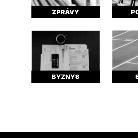
ZPRÁVY
P
BYZNYS