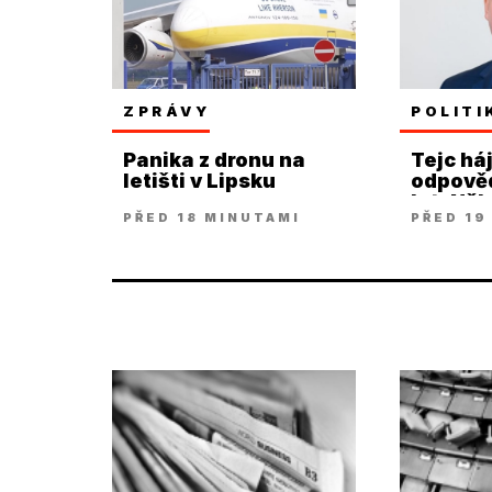
ZPRÁVY
POLITI
Panika z dronu na
Tejc háj
letišti v Lipsku
odpověd
let. Ně
PŘED 18 MINUTAMI
PŘED 19
první