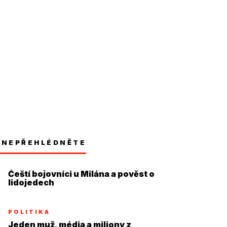
NEPŘEHLÉDNĚTE
Čeští bojovníci u Milána a pověst o
lidojedech
POLITIKA
Jeden muž, média a miliony z