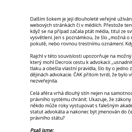
Dalším šokem je její dlouholeté veřejné užíván
webových stránkách či v médiích. Přestože tent
když se na případ začala ptát média, titul ze s
vysvětlení. Jen s poznámkou, že šlo „možná o 
pokutě, nebo rovnou trestnímu oznámení. Když
Rajchl v této souvislosti upozorňuje na možný 
který mohl Decroix cestu k advokacii „usnadnit
tlaku a obešla vlastní pravidla, šlo by o jedno
dějinách advokacie. ČAK přitom tvrdí, že bylo
nezveřejnila.
Celá aféra vrhá dlouhý stín nejen na samotnou 
právního systému chránit. Ukazuje, že zákony v
někdo může roky vystupovat s falešným akadem
statut advokáta a nakonec být jmenován do čel
právního státu?
Psali jsme: