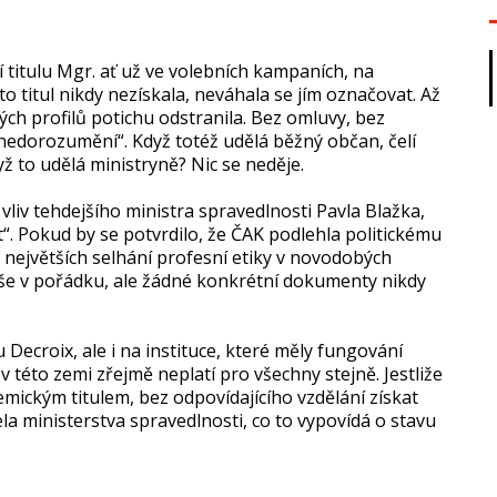
í titulu Mgr. ať už ve volebních kampaních, na
o titul nikdy nezískala, neváhala se jím označovat. Až
vých profilů potichu odstranila. Bez omluvy, bez
nedorozumění“. Když totéž udělá běžný občan, čelí
 to udělá ministryně? Nic se neděje.
vliv tehdejšího ministra spravedlnosti Pavla Blažka,
“. Pokud by se potvrdilo, že ČAK podlehla politickému
 z největších selhání profesní etiky v novodobých
 vše v pořádku, ale žádné konkrétní dokumenty nikdy
Decroix, ale i na instituce, které měly fungování
 této zemi zřejmě neplatí pro všechny stejně. Jestliže
ickým titulem, bez odpovídajícího vzdělání získat
a ministerstva spravedlnosti, co to vypovídá o stavu