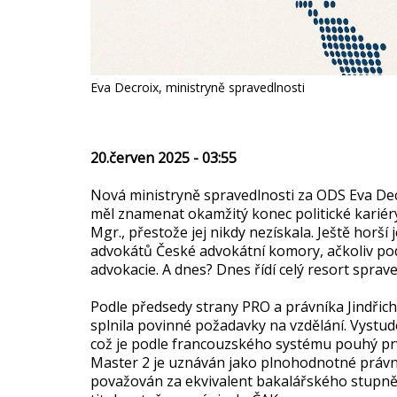
Eva Decroix, ministryně spravedlnosti
20.červen 2025 - 03:55
Nová ministryně spravedlnosti za ODS Eva Dec
měl znamenat okamžitý konec politické kariéry
Mgr., přestože jej nikdy nezískala. Ještě horš
advokátů České advokátní komory, ačkoliv po
advokacie. A dnes? Dnes řídí celý resort spravedl
Podle předsedy strany PRO a právníka Jindřich
splnila povinné požadavky na vzdělání. Vystudov
což je podle francouzského systému pouhý pr
Master 2 je uznáván jako plnohodnotné právni
považován za ekvivalent bakalářského stupně a