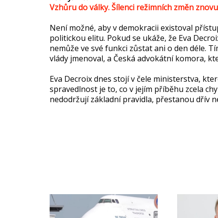
Vzhůru do války. Šílenci režimních změn znovu
Není možné, aby v demokracii existoval přístu
politickou elitu. Pokud se ukáže, že Eva Decro
nemůže ve své funkci zůstat ani o den déle. T
vlády jmenoval, a Česká advokátní komora, kter
Eva Decroix dnes stojí v čele ministerstva, kt
spravedlnost je to, co v jejím příběhu zcela ch
nedodržují základní pravidla, přestanou dřív n