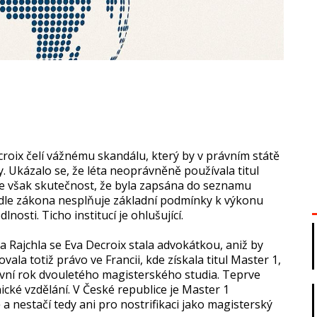
roix čelí vážnému skandálu, který by v právním státě
. Ukázalo se, že léta neoprávněně používala titul
í je však skutečnost, že byla zapsána do seznamu
dle zákona nesplňuje základní podmínky k výkonu
nosti. Ticho institucí je ohlušující.
a Rajchla se Eva Decroix stala advokátkou, aniž by
ala totiž právo ve Francii, kde získala titul Master 1,
vní rok dvouletého magisterského studia. Teprve
cké vzdělání. V České republice je Master 1
 nestačí tedy ani pro nostrifikaci jako magisterský