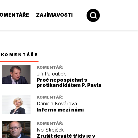
OMENTÁŘE
ZAJÍMAVOSTI
KOMENTÁŘE
KOMENTÁŘ:
Jiří Paroubek
Proč nepospíchat s
protikandidátem P. Pavla
KOMENTÁŘ:
Daniela Kovářová
Inferno mezi námi
KOMENTÁŘ:
Ivo Strejček
Zrušit deváté třídy je v