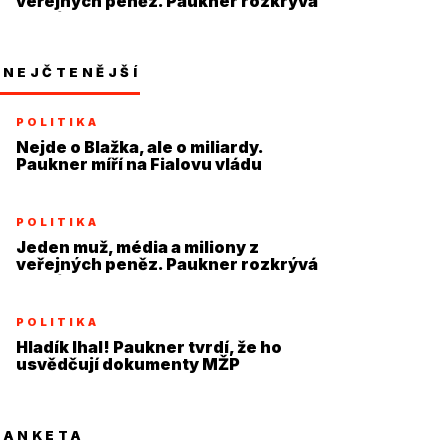
veřejných peněz. Paukner rozkrývá
systém
NEJČTENĚJŠÍ
POLITIKA
Nejde o Blažka, ale o miliardy.
Paukner míří na Fialovu vládu
POLITIKA
Jeden muž, média a miliony z
veřejných peněz. Paukner rozkrývá
systém
POLITIKA
Hladík lhal! Paukner tvrdí, že ho
usvědčují dokumenty MŽP
ANKETA