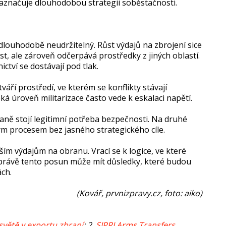
aznačuje dlouhodobou strategii soběstačnosti.
dlouhodobě neudržitelný. Růst výdajů na zbrojení sice
 ale zároveň odčerpává prostředky z jiných oblastí.
ctví se dostávají pod tlak.
tváří prostředí, ve kterém se konflikty stávají
á úroveň militarizace často vede k eskalaci napětí.
raně stojí legitimní potřeba bezpečnosti. Na druhé
ým procesem bez jasného strategického cíle.
šším výdajům na obranu. Vrací se k logice, ve které
A právě tento posun může mít důsledky, které budou
ch.
(Kovář, prvnizpravy.cz, foto: aiko)
světě v exportu zbraní
; 2.
SIPRI Arms Transfers