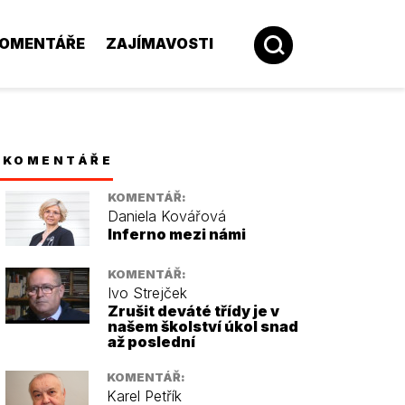
OMENTÁŘE
ZAJÍMAVOSTI
KOMENTÁŘE
KOMENTÁŘ:
Daniela Kovářová
Inferno mezi námi
KOMENTÁŘ:
Ivo Strejček
Zrušit deváté třídy je v
našem školství úkol snad
až poslední
KOMENTÁŘ:
Karel Petřík