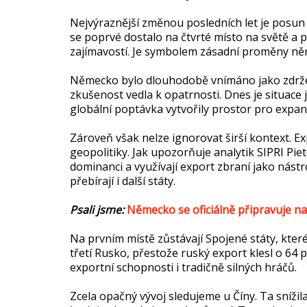
Nejvýraznější změnou posledních let je posu
se poprvé dostalo na čtvrté místo na světě a p
zajímavostí. Je symbolem zásadní proměny něm
Německo bylo dlouhodobě vnímáno jako zdrženl
zkušenost vedla k opatrnosti. Dnes je situace
globální poptávka vytvořily prostor pro exp
Zároveň však nelze ignorovat širší kontext. Ex
geopolitiky. Jak upozorňuje analytik SIPRI Pi
dominanci a využívají export zbraní jako nástr
přebírají i další státy.
Psali jsme:
Německo se oficiálně připravuje na
Na prvním místě zůstávají Spojené státy, které
třetí Rusko, přestože ruský export klesl o 64 
exportní schopnosti i tradičně silných hráčů.
Zcela opačný vývoj sledujeme u Číny. Ta sníži