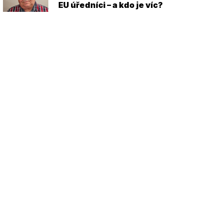
EU úředníci – a kdo je víc?