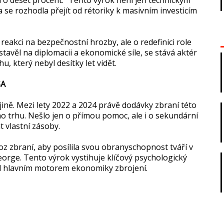
 se rozhodla přejít od rétoriky k masivním investicím
akci na bezpečnostní hrozby, ale o redefinici role
tavěl na diplomacii a ekonomické síle, se stává aktér
u, který nebyl desítky let vidět.
SA
ně. Mezi lety 2022 a 2024 právě dodávky zbraní této
ho trhu. Nešlo jen o přímou pomoc, ale i o sekundární
 vlastní zásoby.
z zbraní, aby posílila svou obranyschopnost tváří v
orge. Tento výrok vystihuje klíčový psychologický
al hlavním motorem ekonomiky zbrojení.