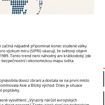
 začíná nápadně připomínat konec studené války.
o výzkum míru (SIPRI) ukazují, že světový objem
 1989. Tento trend není náhodný ani krátkodobý. Jde
je bezpečnostní i ekonomickou mapu světa.
ojnásobila dovoz zbraní a dostala se na první místo
dominovala Asie a Blízký východ. Dnes je situace
í poptávky.
sné vysvětlení: „Výrazný nárůst evropských
í o deset procent.“ Tento výrok není jen technickým