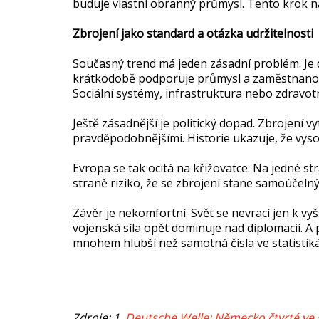
buduje vlastní obranný průmysl. Tento krok n
Zbrojení jako standard a otázka udržitelnosti
Současný trend má jeden zásadní problém. Je 
krátkodobě podporuje průmysl a zaměstnanost,
Sociální systémy, infrastruktura nebo zdravotni
Ještě zásadnější je politický dopad. Zbrojení vy
pravděpodobnějšími. Historie ukazuje, že vysok
Evropa se tak ocitá na křižovatce. Na jedné st
straně riziko, že se zbrojení stane samoúčeln
Závěr je nekomfortní. Svět se nevrací jen k vy
vojenská síla opět dominuje nad diplomacií. 
mnohem hlubší než samotná čísla ve statistiká
Zdroje: 1.
Deutsche Welle: Německo čtvrté ve 