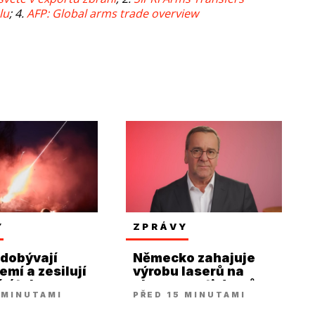
lu
; 4.
AFP: Global arms trade overview
Y
ZPRÁVY
dobývají
Německo zahajuje
emí a zesilují
výrobu laserů na
é útoky
obranu proti dronům
 MINUTAMI
PŘED 15 MINUTAMI