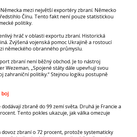
n Německa mezi největší exportéry zbraní. Německo
ředstihlo Čínu. Tento fakt není pouze statistickou
ecké politiky.
ivý hráč v oblasti exportu zbraní. Historická
 jiná. Zvýšená vojenská pomoc Ukrajině a rostoucí
anzi německého obranného průmyslu.
port zbraní není běžný obchod. Je to nástroj
eter Wezeman, „Spojené státy dále upevňují svou
oj zahraniční politiky.“ Stejnou logiku postupně
 boj
 dodávají zbraně do 99 zemí světa. Druhá je Francie a
procent. Tento pokles ukazuje, jak válka omezuje
la dovoz zbraní o 72 procent, protože systematicky