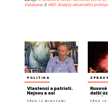
Database
; 3.
ARD: Analýzy obranného průmys
POLITIKA
ZPRÁV
Vlastenci a patrioti.
Rusové 
Nejsou a asi
další úz
nebudou...
vzdušn
PŘED 12 MINUTAMI
PŘED 14