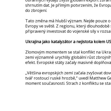
shrnutím dat. Je přímým potvrzením, že Evropa
do zbrojení.
Tato změna má hlubší význam. Nejde pouze o re
Evropy ve světě. Z regionu, který dlouhodobě s
připravený investovat do vojenské síly v rozsah
Ukrajina jako katalyzátor a nejistota kolem U
Zlomovým momentem se stal konflikt na Ukraji
zemi významně urychlily globální růst zbrojní
efekt. Evropské státy začaly masivně doplňovat
„Většina evropských zemí začala zvyšovat dovo
tvář rostoucí ruské hrozbě,“ uvedl Matthew Ge
moment současnosti. Strach z konfliktu se st