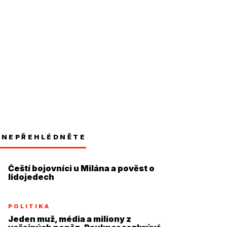
NEPŘEHLÉDNĚTE
Čeští bojovníci u Milána a pověst o
lidojedech
POLITIKA
Jeden muž, média a miliony z