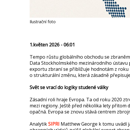
Ilustrační foto
1.květen 2026 - 06:01
Tempo růstu globálního obchodu se zbraněmi
Data Stockholmského mezinárodního ústavu pr
exportu zbraní se přibližuje hodnotám z roku
o strukturální změnu, která zásadně přepisu
Svět se vrací do logiky studené války
Zásadní roli hraje Evropa. Ta od roku 2020 ztr
mezi regiony. Ještě před několika lety přitom 
opačná. Evropa se znovu stává centrem zbrojn
Analytik
SIPRI
Matthew George k tomu uvádí ja
obranných výdajů zvýšil globální export zbran