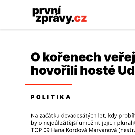
O kořenech veře
hovořili hosté U
POLITIKA
Na začátku devadesátých let, kdy probíh
bylo nejdůležitější umožnit jejich plura
TOP 09 Hana Kordová Marvanová (nestr.