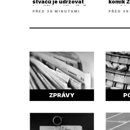
štváčů je udržovat
komik Z
konflikt na Ukrajině
prezid
PŘED 38 MINUTAMI
PŘED 39
ZPRÁVY
P