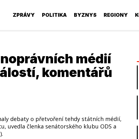
ZPRÁVY
POLITIKA
BYZNYS
REGIONY
K
jnoprávních médií
dálostí, komentářů
aly debaty o přetvoření tehdy státních médií,
litu, uvedla členka senátorského klubu ODS a
).