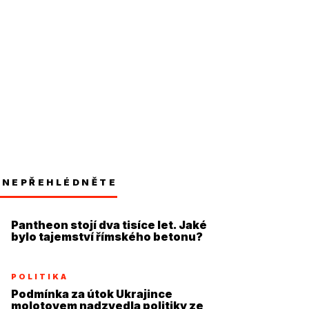
NEPŘEHLÉDNĚTE
Pantheon stojí dva tisíce let. Jaké
bylo tajemství římského betonu?
POLITIKA
Podmínka za útok Ukrajince
molotovem nadzvedla politiky ze