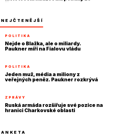
židle
NEJČTENĚJŠÍ
POLITIKA
Nejde o Blažka, ale o miliardy.
Paukner míří na Fialovu vládu
POLITIKA
Jeden muž, média a miliony z
veřejných peněz. Paukner rozkrývá
systém
ZPRÁVY
Ruská armáda rozšiřuje své pozice na
hranici Charkovské oblasti
ANKETA