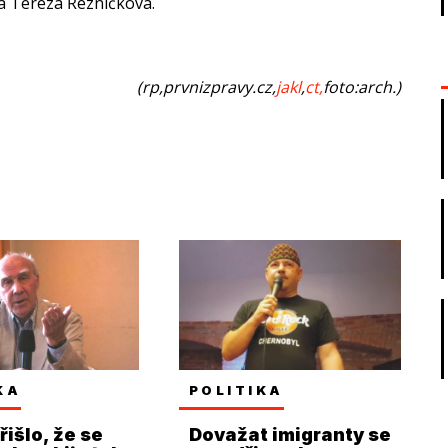
a Tereza Řezníčková.
(rp,prvnizpravy.cz,
jakl
,
ct,
foto:arch.)
KA
POLITIKA
řišlo, že se
Dovažat imigranty se