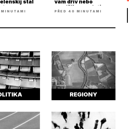
elenskij stal
vam dřiv nebo
entem
později nevyplati,
 MINUTAMI
PŘED 40 MINUTAMI
řiká Větvička
OLITIKA
REGIONY