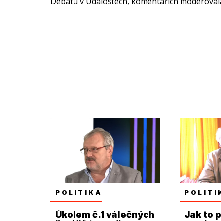
Debatu v Událostech, komentářích moderoval
POLITIKA
POLITI
Úkolem č.1 válečných
Jak to p