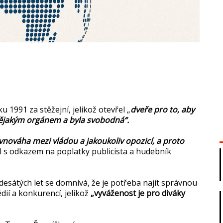
1991 za stěžejní, jelikož otevřel „
dveře pro to, aby
nějakým orgánem a byla svobodná“.
ovnováha mezi vládou a jakoukoliv opozicí, a proto
s odkazem na poplatky publicista a hudebník
adesátých let se domnívá, že je potřeba najít správnou
ií a konkurencí, jelikož
„vyváženost je pro diváky