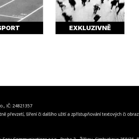
SPORT
EXKLUZIVNĚ
o., IČ: 24821357
ně převzetí, šíření či dalšího užití a zpřístupňování textových či obr