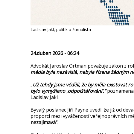
Ladislav Jakl, politik a žurnalista
24.duben 2026 - 06:24
Advokát Jaroslav Ortman považuje zákon z roku 
média byla nezávislá, nebyla řízena žádným 
„
Už tehdy jsme věděli, že by měla existovat r
bylo vymyšleno ‚odpolštářování‘,“
poznamenal 
Ladislav Jakl.
Bývalý poslanec Jiří Payne uvedl, že již od dev
proporci mezi vyvážeností veřejnoprávních méd
nezajímavá“.