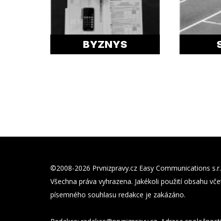
BYZNYS
©2008-2026 Prvnizpravy.cz Easy Communications s.r.
Všechna práva vyhrazena. Jakékoli použití obsahu včet
písemného souhlasu redakce je zakázáno.