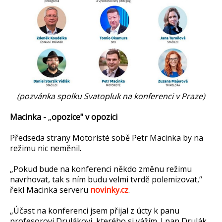
(pozvánka spolku Svatopluk na konferenci v Praze)
Macinka -
„
opozice" v opozici
Předseda strany Motoristé sobě Petr Macinka by na
režimu nic neměnil.
„Pokud bude na konferenci někdo změnu režimu
navrhovat, tak s ním budu velmi tvrdě polemizovat,“
řekl Macinka serveru
novinky.cz
.
„Účast na konferenci jsem přijal z úcty k panu
profesorovi Drulákovi, kterého si vážím. I pan Drulák