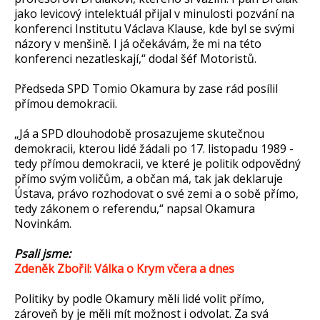
jako levicový intelektuál přijal v minulosti pozvání na
konferenci Institutu Václava Klause, kde byl se svými
názory v menšině. I já očekávám, že mi na této
konferenci nezatleskají,“ dodal šéf Motoristů.
Předseda SPD Tomio Okamura by zase rád posílil
přímou demokracii.
„Já a SPD dlouhodobě prosazujeme skutečnou
demokracii, kterou lidé žádali po 17. listopadu 1989 -
tedy přímou demokracii, ve které je politik odpovědný
přímo svým voličům, a občan má, tak jak deklaruje
Ústava, právo rozhodovat o své zemi a o sobě přímo,
tedy zákonem o referendu,“ napsal Okamura
Novinkám.
Psali jsme:
Zdeněk Zbořil: Válka o Krym včera a dnes
Politiky by podle Okamury měli lidé volit přímo,
zároveň by je měli mít možnost i odvolat. Za svá