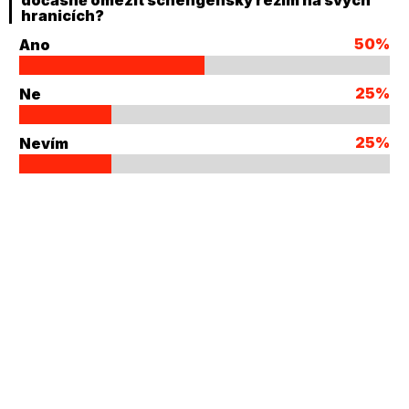
dočasně omezit schengenský režim na svých
hranicích?
50%
Ano
25%
Ne
25%
Nevím