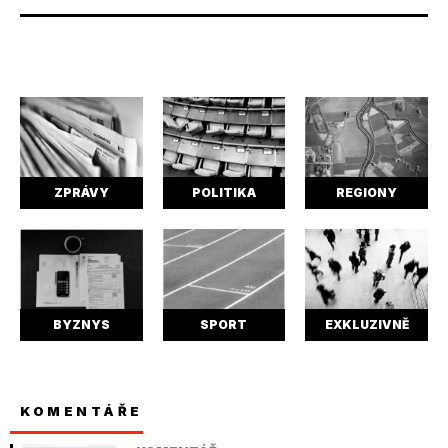
ZPRÁVY
POLITIKA
REGIONY
BYZNYS
SPORT
EXKLUZIVNĚ
KOMENTÁŘE