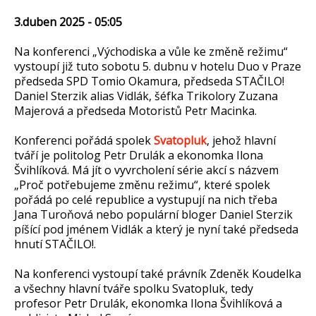
3.duben 2025 - 05:05
Na konferenci „Východiska a vůle ke změně režimu“
vystoupí již tuto sobotu 5. dubnu v hotelu Duo v Praze
předseda SPD Tomio Okamura, předseda STAČILO!
Daniel Sterzik alias Vidlák, šéfka Trikolory Zuzana
Majerová a předseda Motoristů Petr Macinka.
Konferenci pořádá spolek
Svatopluk
, jehož hlavní
tváří je politolog Petr Drulák a ekonomka Ilona
Švihlíková. Má jít o vyvrcholení série akcí s názvem
„Proč potřebujeme změnu režimu“, které spolek
pořádá po celé republice a vystupují na nich třeba
Jana Turoňová nebo populární bloger Daniel Sterzik
píšící pod jménem Vidlák a který je nyní také předseda
hnutí STAČILO!.
Na konferenci vystoupí také právník Zdeněk Koudelka
a všechny hlavní tváře spolku Svatopluk, tedy
profesor Petr Drulák, ekonomka Ilona Švihlíková a