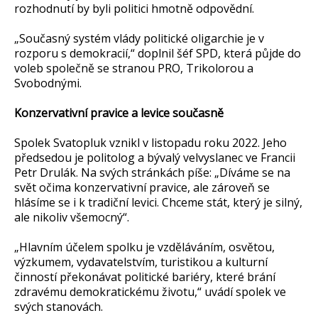
rozhodnutí by byli politici hmotně odpovědní.
„Současný systém vlády politické oligarchie je v
rozporu s demokracií,“ doplnil šéf SPD, která půjde do
voleb společně se stranou PRO, Trikolorou a
Svobodnými.
Konzervativní pravice a levice současně
Spolek Svatopluk vznikl v listopadu roku 2022. Jeho
předsedou je politolog a bývalý velvyslanec ve Francii
Petr Drulák. Na svých stránkách píše: „Díváme se na
svět očima konzervativní pravice, ale zároveň se
hlásíme se i k tradiční levici. Chceme stát, který je silný,
ale nikoliv všemocný“.
„Hlavním účelem spolku je vzděláváním, osvětou,
výzkumem, vydavatelstvím, turistikou a kulturní
činností překonávat politické bariéry, které brání
zdravému demokratickému životu,“ uvádí spolek ve
svých stanovách.