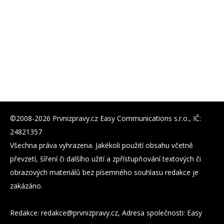
©2008-2026 Prvnizpravy.cz Easy Communications s.r.o., IČ:
24821357
Všechna práva vyhrazena. Jakékoli použití obsahu včetně
převzetí, šíření či dalšího užití a zpřístupňování textových či
obrazových materiálů bez písemného souhlasu redakce je
zakázáno.
Redakce:
zc.yvarpzinvrp@eckader
, Adresa společnosti: Easy