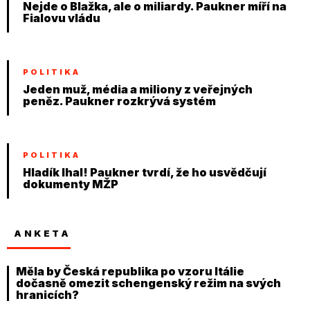
Nejde o Blažka, ale o miliardy. Paukner míří na
Fialovu vládu
POLITIKA
Jeden muž, média a miliony z veřejných
peněz. Paukner rozkrývá systém
POLITIKA
Hladík lhal! Paukner tvrdí, že ho usvědčují
dokumenty MŽP
ANKETA
Měla by Česká republika po vzoru Itálie
dočasně omezit schengenský režim na svých
hranicích?