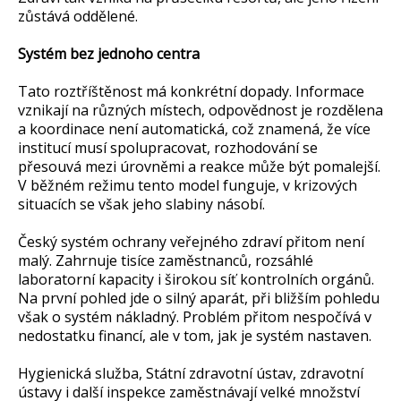
zůstává oddělené.
Systém bez jednoho centra
Tato roztříštěnost má konkrétní dopady. Informace
vznikají na různých místech, odpovědnost je rozdělena
a koordinace není automatická, což znamená, že více
institucí musí spolupracovat, rozhodování se
přesouvá mezi úrovněmi a reakce může být pomalejší.
V běžném režimu tento model funguje, v krizových
situacích se však jeho slabiny násobí.
Český systém ochrany veřejného zdraví přitom není
malý. Zahrnuje tisíce zaměstnanců, rozsáhlé
laboratorní kapacity i širokou síť kontrolních orgánů.
Na první pohled jde o silný aparát, při bližším pohledu
však o systém nákladný. Problém přitom nespočívá v
nedostatku financí, ale v tom, jak je systém nastaven.
Hygienická služba, Státní zdravotní ústav, zdravotní
ústavy i další inspekce zaměstnávají velké množství