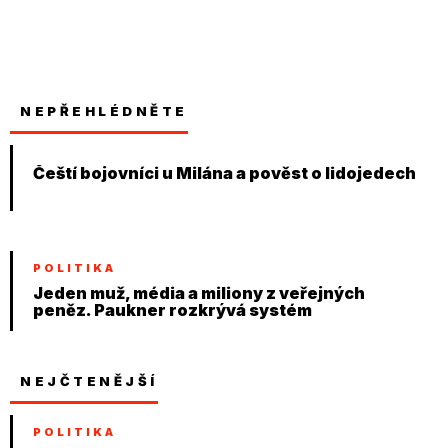
NEPŘEHLÉDNĚTE
Čeští bojovníci u Milána a pověst o lidojedech
POLITIKA
Jeden muž, média a miliony z veřejných
peněz. Paukner rozkrývá systém
NEJČTENĚJŠÍ
POLITIKA