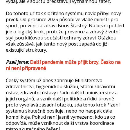
výdaj, ale v součtu představují významnou zátěž.
Do tohoto už tak složitého systému navíc přibyl nový
prvek. Od prosince 2025 působí ve vládě ministr pro
sport, prevenci a zdraví Boris Šťastný. Na první pohled
jde o logický krok, protože prevence a zdravý životní
styl jsou klíčovou součástí ochrany zdraví. Otázkou
však zůstává, jak tento nový post zapadá do již
existující struktury.
Psali jsme:
Další pandemie může přijít brzy. Česko na
ni není připravené
Český systém už dnes zahrnuje Ministerstvo
zdravotnictví, hygienickou službu, Státní zdravotní
ústav, zdravotní ústavy i řadu dalších ministerstev a
jejich orgánů, a vznik další politické a řídicí úrovně
proto vyvolává zásadní otázku, zda tento krok řízení
systému skutečně posiluje, nebo ho naopak dále
komplikuje. Pokud není jasně vymezeno, kdo za co
odpovídá, může vzniknout další vrstva koordinace
místo skutečného řešení.