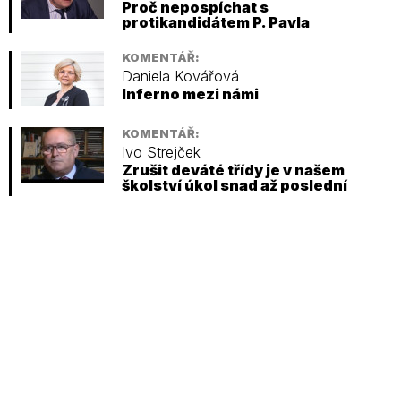
Proč nepospíchat s
protikandidátem P. Pavla
KOMENTÁŘ:
Daniela Kovářová
Inferno mezi námi
KOMENTÁŘ:
Ivo Strejček
Zrušit deváté třídy je v našem
školství úkol snad až poslední