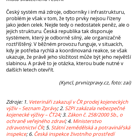
Český systém má zdroje, odborníky i infrastrukturu,
problém je však v tom, že tyto prvky nejsou řízeny
jako jeden celek. Nejde tedy o nedostatek peněz, ale o
jejich strukturu. Česká republika tak disponuje
systémem, který je odborně silný, ale organizačně
roztříštěný. V běžném provozu funguje, v situacích,
kdy je potřeba rychlá a koordinovaná reakce, se však
ukazuje, že právě jeho složitost může být jeho největší
slabinou. A právě to je otázka, kterou bude nutné v
dalších letech otevřít.
(Kyncl, prvnizpravy.cz, foto: zai)
Zdroje: 1.
Veterináři zakazují v ČR prodej kojeneckých
výživ – Seznam Zprávy
; 2.
SZPI zakázala nebezpečné
kojenecké výživy – ČT24
; 3.
Zákon č. 258/2000 Sb., o
ochraně veřejného zdraví
; 4.
Ministerstvo
zdravotnictví ČR
; 5.
Státní zemědělská a potravinářská
inspekce
; 6.
Česká inspekce životního prostředí