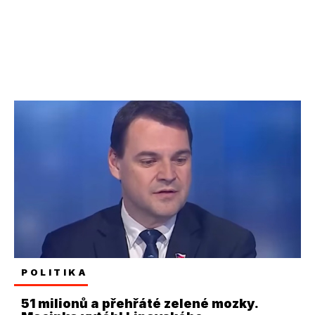
POLITIKA
51 milionů a přehřáté zelené mozky.