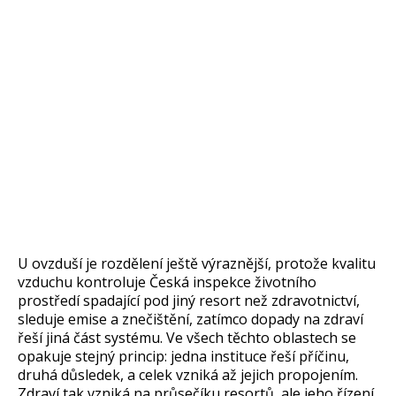
U ovzduší je rozdělení ještě výraznější, protože kvalitu
vzduchu kontroluje Česká inspekce životního
prostředí spadající pod jiný resort než zdravotnictví,
sleduje emise a znečištění, zatímco dopady na zdraví
řeší jiná část systému. Ve všech těchto oblastech se
opakuje stejný princip: jedna instituce řeší příčinu,
druhá důsledek, a celek vzniká až jejich propojením.
Zdraví tak vzniká na průsečíku resortů, ale jeho řízení