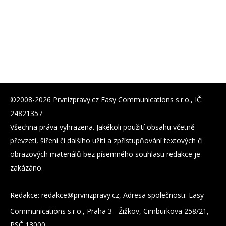
©2008-2026 Prvnizpravy.cz Easy Communications s.r.o., IČ:
24821357
Všechna práva vyhrazena. Jakékoli použití obsahu včetně
převzetí, šíření či dalšího užití a zpřístupňování textových či
obrazových materiálů bez písemného souhlasu redakce je
zakázáno.
Redakce:
zc.yvarpzinvrp@eckader
, Adresa společnosti: Easy
Communications s.r.o., Praha 3 - Žižkov, Cimburkova 258/21,
PSČ 13000