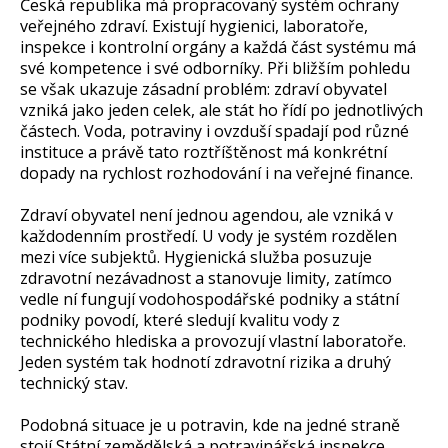
Česká republika má propracovaný systém ochrany
veřejného zdraví. Existují hygienici, laboratoře,
inspekce i kontrolní orgány a každá část systému má
své kompetence i své odborníky. Při bližším pohledu
se však ukazuje zásadní problém: zdraví obyvatel
vzniká jako jeden celek, ale stát ho řídí po jednotlivých
částech. Voda, potraviny i ovzduší spadají pod různé
instituce a právě tato roztříštěnost má konkrétní
dopady na rychlost rozhodování i na veřejné finance.
Zdraví obyvatel není jednou agendou, ale vzniká v
každodenním prostředí. U vody je systém rozdělen
mezi více subjektů. Hygienická služba posuzuje
zdravotní nezávadnost a stanovuje limity, zatímco
vedle ní fungují vodohospodářské podniky a státní
podniky povodí, které sledují kvalitu vody z
technického hlediska a provozují vlastní laboratoře.
Jeden systém tak hodnotí zdravotní rizika a druhý
technický stav.
Podobná situace je u potravin, kde na jedné straně
stojí Státní zemědělská a potravinářská inspekce