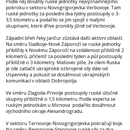
Podle něj dosáhly ruské jednotky nejvýznamnějšího
pokroku v sektoru Novogrigorjevka-Verbovoje. Tam
ruské jednotky za poslední dva týdny postoupily o 3-
3,5 kilometru a podařilo se jim spojit s malými
skupinami, které dříve pronikly jižně od Verbovoje.
Západní břeh řeky Jančur zůstává další aktivní oblastí.
Na směru Sladkoje-Nové Záporoží se ruské jednotky
přiblížily k Novému Záporoží na vzdálenost přibližně 2
kilometrů, přičemž za poslední týden a půl postoupily
přibližně o 3 kilometry. Mašovec píše, že cílem Ruska
je zde zatlačit ukrajinské ozbrojené síly dále od
Uspenivky a pokusit se dosáhnout ukrajinských
komunikací v oblasti Dobropolja.
Ve směru Zlagoda-Privolje postoupily ruské útočné
skupiny přibližně o 1,5 kilometru. Podle experta se
ruským jednotkám u Mirnova podařilo dosáhnout
východního okraje Alexandrogradu.
V sektoru Ternovoje-Novogrigorjevka pokračují boje.
Na směru Berezovoje-Stepovoje ruské síly za dva