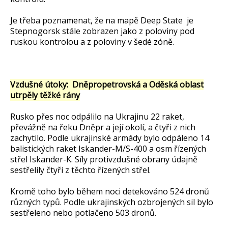
Je třeba poznamenat, že na mapě Deep State je
Stepnogorsk stále zobrazen jako z poloviny pod
ruskou kontrolou a z poloviny v šedé zóně.
Vzdušné útoky: Dněpropetrovská a Oděská oblast
utrpěly těžké rány
Rusko přes noc odpálilo na Ukrajinu 22 raket,
převážně na řeku Dněpr a její okolí, a čtyři z nich
zachytilo. Podle ukrajinské armády bylo odpáleno 14
balistických raket Iskander-M/S-400 a osm řízených
střel Iskander-K. Síly protivzdušné obrany údajně
sestřelily čtyři z těchto řízených střel.
Kromě toho bylo během noci detekováno 524 dronů
různých typů. Podle ukrajinských ozbrojených sil bylo
sestřeleno nebo potlačeno 503 dronů.