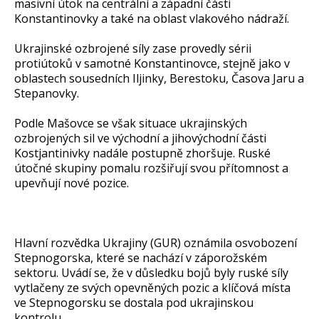
masivní útok na centrální a západní části
Konstantinovky a také na oblast vlakového nádraží.
Ukrajinské ozbrojené síly zase provedly sérii
protiútoků v samotné Konstantinovce, stejně jako v
oblastech sousedních Iljinky, Berestoku, Časova Jaru a
Stepanovky.
Podle Mašovce se však situace ukrajinských
ozbrojených sil ve východní a jihovýchodní části
Kostjantinivky nadále postupně zhoršuje. Ruské
útočné skupiny pomalu rozšiřují svou přítomnost a
upevňují nové pozice.
Hlavní rozvědka Ukrajiny (GUR) oznámila osvobození
Stepnogorska, které se nachází v záporožském
sektoru. Uvádí se, že v důsledku bojů byly ruské síly
vytlačeny ze svých opevněných pozic a klíčová místa
ve Stepnogorsku se dostala pod ukrajinskou
kontrolu.