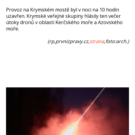
Provoz na Krymském mostě byl v noci na 10 hodin
uzavřen. Krymské veřejné skupiny hlásily ten večer
útoky dronů v oblasti Kerčského moře a Azovského
moře.
(rp,prvnizpravy.cz,
strana
,foto:arch.)