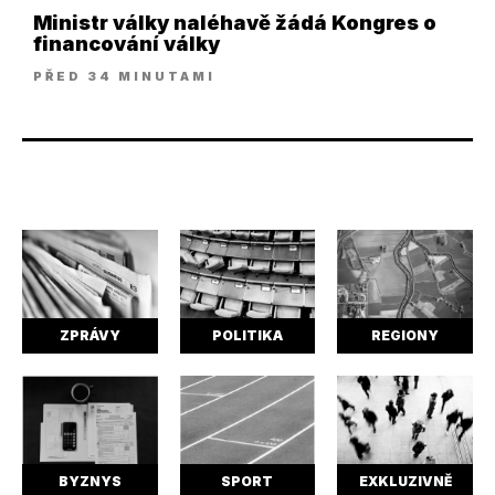
Ministr války naléhavě žádá Kongres o
financování války
PŘED 34 MINUTAMI
ZPRÁVY
POLITIKA
REGIONY
BYZNYS
SPORT
EXKLUZIVNĚ