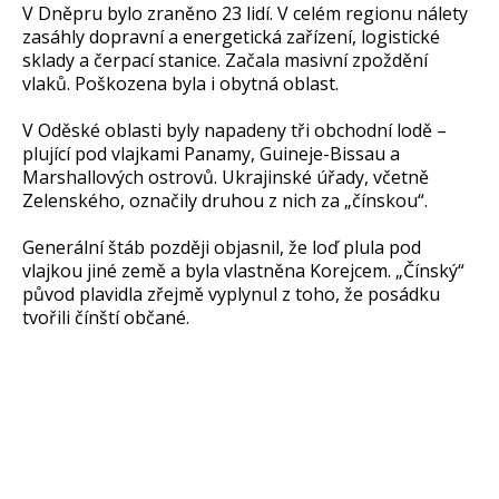
V Dněpru bylo zraněno 23 lidí. V celém regionu nálety
zasáhly dopravní a energetická zařízení, logistické
sklady a čerpací stanice. Začala masivní zpoždění
vlaků. Poškozena byla i obytná oblast.
V Oděské oblasti byly napadeny tři obchodní lodě –
plující pod vlajkami Panamy, Guineje-Bissau a
Marshallových ostrovů. Ukrajinské úřady, včetně
Zelenského, označily druhou z nich za „čínskou“.
Generální štáb později objasnil, že loď plula pod
vlajkou jiné země a byla vlastněna Korejcem. „Čínský“
původ plavidla zřejmě vyplynul z toho, že posádku
tvořili čínští občané.