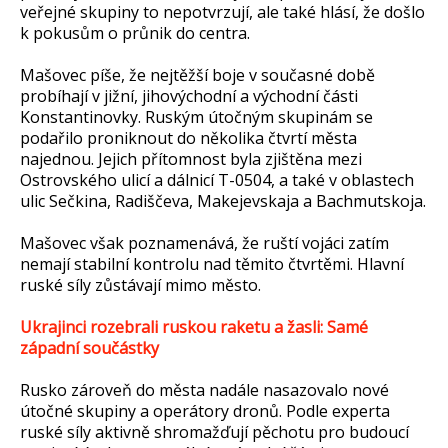
veřejné skupiny to nepotvrzují, ale také hlásí, že došlo
k pokusům o průnik do centra.
Mašovec píše, že nejtěžší boje v současné době
probíhají v jižní, jihovýchodní a východní části
Konstantinovky. Ruským útočným skupinám se
podařilo proniknout do několika čtvrtí města
najednou. Jejich přítomnost byla zjištěna mezi
Ostrovského ulicí a dálnicí T-0504, a také v oblastech
ulic Sečkina, Radiščeva, Makejevskaja a Bachmutskoja.
Mašovec však poznamenává, že ruští vojáci zatím
nemají stabilní kontrolu nad těmito čtvrtěmi. Hlavní
ruské síly zůstávají mimo město.
Ukrajinci rozebrali ruskou raketu a žasli: Samé
západní součástky
Rusko zároveň do města nadále nasazovalo nové
útočné skupiny a operátory dronů. Podle experta
ruské síly aktivně shromažďují pěchotu pro budoucí