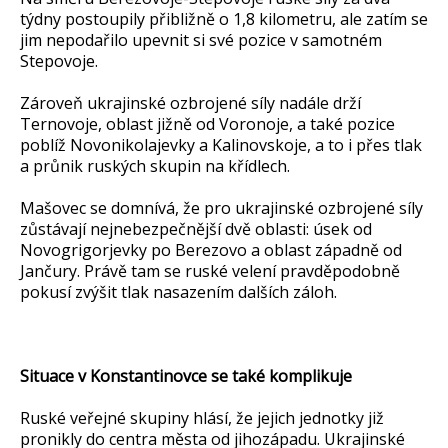
týdny postoupily přibližně o 1,8 kilometru, ale zatím se
jim nepodařilo upevnit si své pozice v samotném
Stepovoje.
Zároveň ukrajinské ozbrojené síly nadále drží
Ternovoje, oblast jižně od Voronoje, a také pozice
poblíž Novonikolajevky a Kalinovskoje, a to i přes tlak
a průnik ruských skupin na křídlech.
Mašovec se domnívá, že pro ukrajinské ozbrojené síly
zůstávají nejnebezpečnější dvě oblasti: úsek od
Novogrigorjevky po Berezovo a oblast západně od
Jančury. Právě tam se ruské velení pravděpodobně
pokusí zvýšit tlak nasazením dalších záloh.
Situace v Konstantinovce se také komplikuje
Ruské veřejné skupiny hlásí, že jejich jednotky již
pronikly do centra města od jihozápadu. Ukrajinské