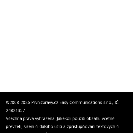
©2008-2026 Prvnizpravy.cz Easy Communications s.r.o., IČ:
24821357
Všechna práva vyhrazena. Jakékoli použití obsahu včetně
převzetí, šíření či dalšího užití a zpřístupňování textových či