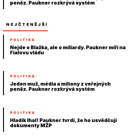
peněz. Paukner rozkrývá systém
NEJČTENĚJŠÍ
POLITIKA
Nejde o Blažka, ale o miliardy. Paukner míří na
Fialovu vládu
POLITIKA
Jeden muž, média a miliony z veřejných
peněz. Paukner rozkrývá systém
POLITIKA
Hladík lhal! Paukner tvrdí, že ho usvědčují
dokumenty MŽP