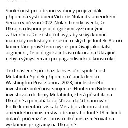
Společnost pro obranu svobody projevu dále
připomíná vystoupení Victorie Nuland v americkém
Senátu v březnu 2022. Nuland tehdy uvedla, že
Ukrajina disponuje biologickými výzkumnými
zařízeními a že existují obavy, aby se výzkumné
materiály nedostaly do rukou ruských jednotek. Autoři
komentáře právě tento výrok používají jako další
argument, že biologická infrastruktura na Ukrajině
nebyla výmyslem ani propagandistickou konstrukcí.
Text následně přechází k investiční společnosti
Metabiota. Spolek připomíná článek deníku
Washington Post z února 2023, podle kterého
investiční společnost spojená s Hunterem Bidenem
investovala do firmy Metabiota, která působila na
Ukrajině a pomáhala zajišťovat další financování.
Podle komentáře získala Metabiota kontrakt od
amerického ministerstva obrany v hodnotě 18 milionů
dolarů, přičemž část prostředků měla směřovat na
výzkumné programy na Ukrajině.