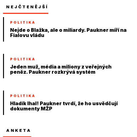
NEJČTENĚJŠÍ
POLITIKA
Nejde o Blažka, ale o miliardy. Paukner míří na
Fialovu vládu
POLITIKA
Jeden muž, média a miliony z veřejných
peněz. Paukner rozkrývá systém
POLITIKA
Hladík lhal! Paukner tvrdí, že ho usvědčují
dokumenty MŽP
ANKETA