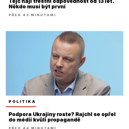
Tejc hájí trestní odpovědnost od 13 let.
Někdo musí být první
PŘED 43 MINUTAMI
POLITIKA
Podpora Ukrajiny roste? Rajchl se opřel
do médií kvůli propagandě
PŘED 44 MINUTAMI