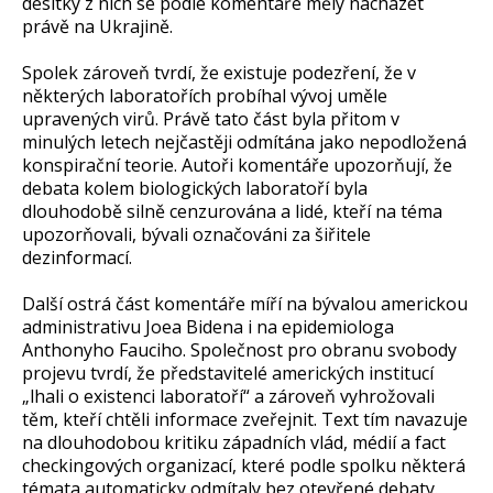
desítky z nich se podle komentáře měly nacházet
právě na Ukrajině.
Spolek zároveň tvrdí, že existuje podezření, že v
některých laboratořích probíhal vývoj uměle
upravených virů. Právě tato část byla přitom v
minulých letech nejčastěji odmítána jako nepodložená
konspirační teorie. Autoři komentáře upozorňují, že
debata kolem biologických laboratoří byla
dlouhodobě silně cenzurována a lidé, kteří na téma
upozorňovali, bývali označováni za šiřitele
dezinformací.
Další ostrá část komentáře míří na bývalou americkou
administrativu Joea Bidena i na epidemiologa
Anthonyho Fauciho. Společnost pro obranu svobody
projevu tvrdí, že představitelé amerických institucí
„lhali o existenci laboratoří“ a zároveň vyhrožovali
těm, kteří chtěli informace zveřejnit. Text tím navazuje
na dlouhodobou kritiku západních vlád, médií a fact
checkingových organizací, které podle spolku některá
témata automaticky odmítaly bez otevřené debaty.