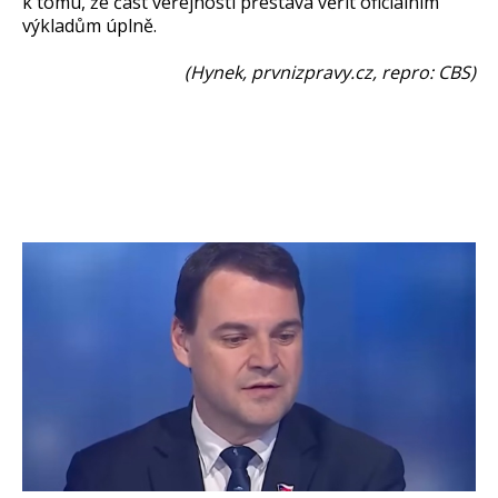
k tomu, že část veřejnosti přestává věřit oficiálním
výkladům úplně.
(Hynek, prvnizpravy.cz, repro: CBS)