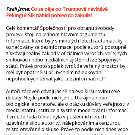
Psali jsme:
Co se děje po Trumpově návštěvě
Pekingu? Šik nabídl pohled do zákulisí
Celý komentář Společnosti pro obranu svobody
projevu stojí na jednom hlavním argumentu.
Informace, které byly v minulých letech automaticky
označovány za dezinformace, podle autorů postupně
získávají reálný základ v oficiálních výrocích, veřejných
smlouvách nebo mediálních zjištěních ze Spojených
států. Právě proto spolek tvrdí, že veřejný prostor by
měl být opatrnější při rychlém nálepkování
nepohodlných témat jako „dezinformačních“.
Autoři zároveň dávají jasně najevo širší rovinu celé
debaty. Nejde podle nich jen o Ukrajinu nebo
biologické laboratoře, ale o otázku důvěry veřejnosti v
média, státní instituce a systém moderování informací.
Tvrdí, že řada témat byla v posledních letech
uzavírána silou autority, nálepkováním a cenzurou
místo otevřené diskuse. Právě to podle nich dnes vede