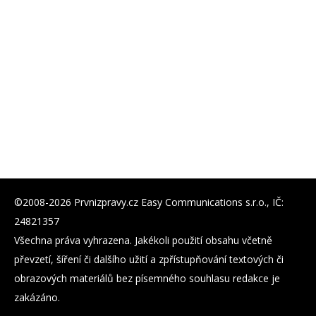
©2008-2026 Prvnizpravy.cz Easy Communications s.r.o., IČ:
24821357
Všechna práva vyhrazena. Jakékoli použití obsahu včetně
převzetí, šíření či dalšího užití a zpřístupňování textových či
obrazových materiálů bez písemného souhlasu redakce je
zakázáno.