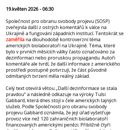
19.květen 2026 - 06:30
Společnost pro obranu svobody projevu (SOSP)
zveřejnila další z ostrých komentářů k válce na
Ukrajině a fungování západních institucí. Tentokrát se
zaměřila
na dlouhodobě kontroverzní téma
amerických biolaboratoří na Ukrajině. Téma, které
bylo v prvních měsících války často označováno za
dezinformaci nebo proruskou propagandu. Autoři
komentáře ale tvrdí, že další informace z amerického
prostředí postupně potvrzují, že část původně
odmítaných tvrzení měla reálný základ.
Celý text otevírá větou „Další dezinformace se stala
pravdou“ a následně odkazuje na výroky Tulsi
Gabbard, která dnes stojí v čele amerických tajných
služeb. Podle Společnosti pro obranu svobody
projevu Gabbard oznámila, že její úřad vyšetřuje
provoz více než 120 zahraničních biolaboratoří
financovaných americkými penězi. Přibližně čtyři