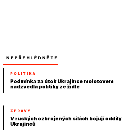
NEPŘEHLÉDNĚTE
POLITIKA
Podmínka za útok Ukrajince molotovem
nadzvedla politiky ze židle
ZPRÁVY
V ruských ozbrojených silách bojují oddíly
Ukrajinců