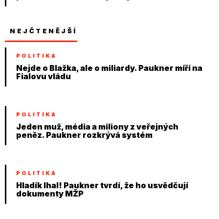
NEJČTENĚJŠÍ
POLITIKA
Nejde o Blažka, ale o miliardy. Paukner míří na
Fialovu vládu
POLITIKA
Jeden muž, média a miliony z veřejných
peněz. Paukner rozkrývá systém
POLITIKA
Hladík lhal! Paukner tvrdí, že ho usvědčují
dokumenty MŽP