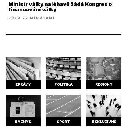
Ministr války naléhavě žádá Kongres o
financování války
PŘED 22 MINUTAMI
ZPRÁVY
POLITIKA
REGIONY
BYZNYS
SPORT
EXKLUZIVNĚ