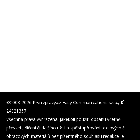
©2008-2026 Prvnizpravy.cz Easy Communications s.r.o., IČ:
24821357
Všechna práva vyhrazena. Jakékoli použití obsahu včetně
převzetí, šíření či dalšího užití a zpřístupňování textových či
obrazových materiálů bez písemného souhlasu redakce je