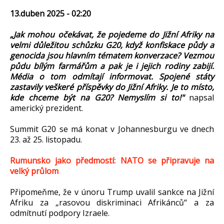
13.duben 2025 - 02:20
„Jak mohou očekávat, že pojedeme do Jižní Afriky na
velmi důležitou schůzku G20, když konfiskace půdy a
genocida jsou hlavním tématem konverzace? Vezmou
půdu bílým farmářům a pak je i jejich rodiny zabijí.
Média o tom odmítají informovat. Spojené státy
zastavily veškeré příspěvky do Jižní Afriky. Je to místo,
kde chceme být na G20? Nemyslím si to!"
napsal
americký prezident.
Summit G20 se má konat v Johannesburgu ve dnech
23. až 25. listopadu.
Rumunsko jako předmostí: NATO se připravuje na
velký průlom
Připomeňme, že v únoru Trump uvalil sankce na Jižní
Afriku za „rasovou diskriminaci Afrikánců“ a za
odmítnutí podpory Izraele.