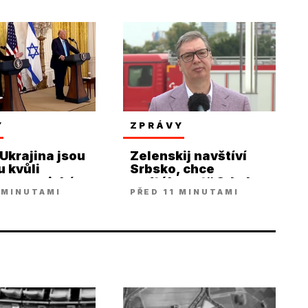
Y
ZPRÁVY
 Ukrajina jsou
Zelenskij navštíví
u kvůli
Srbsko, chce
ým americkým
„odtáhnout“ Srbsko
 MINUTAMI
PŘED 11 MINUTAMI
lům
od Moskvy