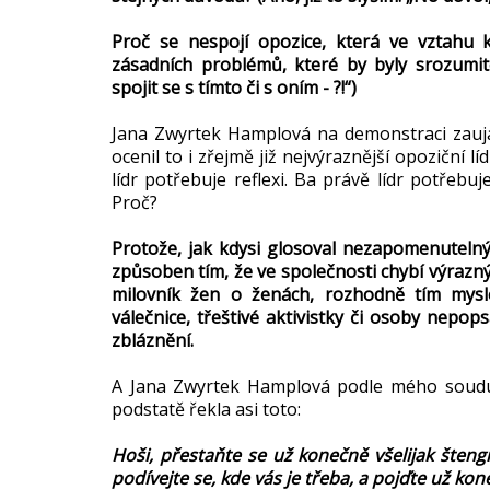
Proč se nespojí opozice, která ve vztahu 
zásadních problémů, které by byly srozumite
spojit se s tímto či s oním - ?!“)
Jana Zwyrtek Hamplová na demonstraci zaujala
ocenil to i zřejmě již nejvýraznější opoziční líd
lídr potřebuje reflexi. Ba právě lídr potřebuj
Proč?
Protože, jak kdysi glosoval nezapomenutelný
způsoben tím, že ve společnosti chybí výrazný 
milovník žen o ženách, rozhodně tím mysle
válečnice, třeštivé aktivistky či osoby nepo
zbláznění.
A Jana Zwyrtek Hamplová podle mého soudu 
podstatě řekla asi toto:
Hoši, přestaňte se už konečně všelijak štengr
podívejte se, kde vás je třeba, a pojďte už k