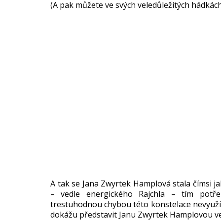
(A pak můžete ve svých veledůležitých hádkách
A tak se Jana Zwyrtek Hamplová stala čímsi 
– vedle energického Rajchla – tím potř
trestuhodnou chybou této konstelace nevyužít!
dokážu představit Janu Zwyrtek Hamplovou ve 