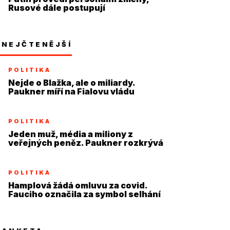
Rusové dále postupují
NEJČTENĚJŠÍ
POLITIKA
Nejde o Blažka, ale o miliardy.
Paukner míří na Fialovu vládu
POLITIKA
Jeden muž, média a miliony z
veřejných peněz. Paukner rozkrývá
systém
POLITIKA
Hamplová žádá omluvu za covid.
Fauciho označila za symbol selhání