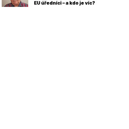
EU úředníci – a kdo je víc?