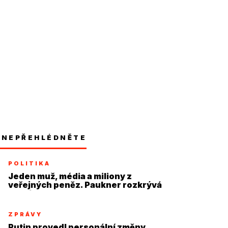
NEPŘEHLÉDNĚTE
POLITIKA
Jeden muž, média a miliony z
veřejných peněz. Paukner rozkrývá
systém
ZPRÁVY
Putin provedl personální změny,