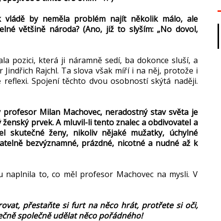
k vládě by neměla problém najít několik málo, ale
lné většině národa? (Ano, již to slyším: „No dovol,
 pozici, která ji náramně sedí, ba dokonce sluší, a
r Jindřich Rajchl. Ta slova však míří i na něj, protože i
e reflexi. Spojení těchto dvou osobností skýtá naději.
 profesor Milan Machovec, neradostný stav světa je
ženský prvek. A mluvil-li tento znalec a obdivovatel a
l skutečné ženy, nikoliv nějaké mužatky, úchylné
psatelně bezvýznamné, prázdné, nicotné a nudné až k
naplnila to, co měl profesor Machovec na mysli. V
ovat, přestaňte si furt na něco hrát, protřete si oči,
onečně společně udělat něco pořádného!