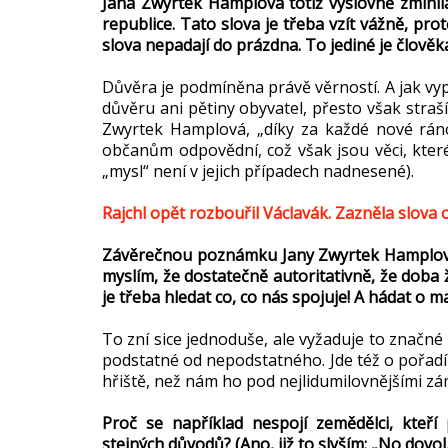
Jana Zwyrtek Hamplová totiž výslovně zmínila 
republice. Tato slova je třeba vzít vážně, pro
slova nepadají do prázdna. To jediné je člověk
Důvěra je podmíněna právě věrností. A jak vy
důvěru ani pětiny obyvatel, přesto však straší 
Zwyrtek Hamplová, „díky za každé nové ráno v
občanům odpovědní, což však jsou věci, které
„mysl“ není v jejich případech nadnesené).
Rajchl opět rozbouřil Václavák. Zazněla slova 
Závěrečnou poznámku Jany Zwyrtek Hamplové s
myslím, že dostatečně autoritativně, že doba 
je třeba hledat co, co nás spojuje! A hádat o
To zní sice jednoduše, ale vyžaduje to značné mr
podstatné od nepodstatného. Jde též o pořadí
hřiště, než nám ho pod nejlidumilovnějšími zám
Proč se například nespojí zemědělci, kteří
stejných důvodů? (Ano, již to slyším: „No dovol, 