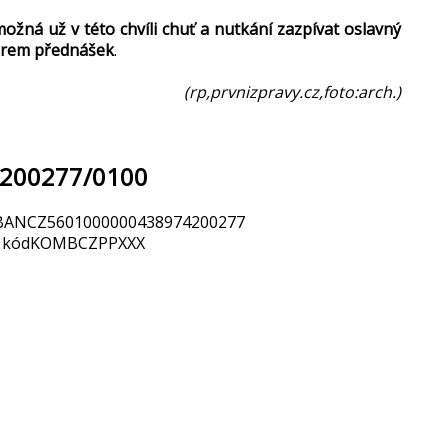
žná už v této chvíli chuť a nutkání zazpívat oslavný
věrem přednášek
.
(rp,prvnizpravy.cz,foto:arch.)
4200277/0100
: IBANCZ5601000000438974200277
FT kódKOMBCZPPXXX