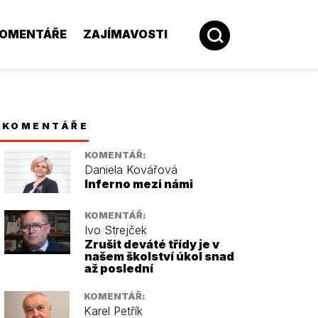
OMENTÁŘE
ZAJÍMAVOSTI
KOMENTÁŘE
KOMENTÁŘ:
Daniela Kovářová
Inferno mezi námi
KOMENTÁŘ:
Ivo Strejček
Zrušit deváté třídy je v
našem školství úkol snad
až poslední
KOMENTÁŘ:
Karel Petřík