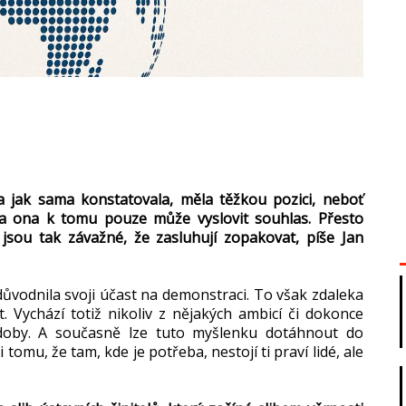
 jak sama konstatovala, měla těžkou pozici, neboť
a ona k tomu pouze může vyslovit souhlas. Přesto
jsou tak závažné, že zasluhují zopakovat, píše Jan
důvodnila svoji účast na demonstraci. To však zdaleka
. Vychází totiž nikoliv z nějakých ambicí či dokonce
doby. A současně lze tuto myšlenku dotáhnout do
tomu, že tam, kde je potřeba, nestojí ti praví lidé, ale