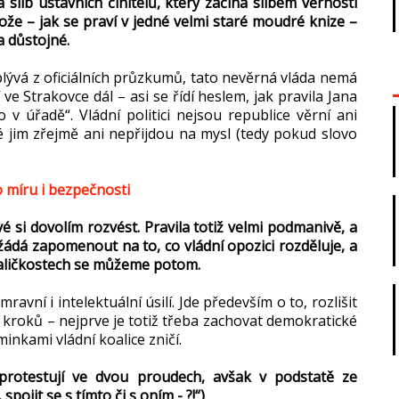
slib ústavních činitelů, který začíná slibem věrnosti
tože – jak se praví v jedné velmi staré moudré knize –
a důstojné.
plývá z oficiálních průzkumů, tato nevěrná vláda nemá
ve Strakovce dál – asi se řídí heslem, jak pravila Jana
 úřadě“. Vládní politici nejsou republice věrní ani
 jim zřejmě ani nepřijdou na mysl (tedy pokud slovo
o míru i bezpečnosti
i dovolím rozvést. Pravila totiž velmi podmanivě, a
žádá zapomenout na to, co vládní opozici rozděluje, a
 maličkostech se můžeme potom.
avní i intelektuální úsilí. Jde především o to, rozlišit
 kroků – nejprve je totiž třeba zachovat demokratické
inkami vládní koalice zničí.
 protestují ve dvou proudech, avšak v podstatě ze
spojit se s tímto či s oním - ?!“)