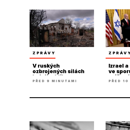
ZPRÁVY
ZPRÁV
V ruských
Izrael a
ozbrojených silách
ve spor
bojují oddíly
zničen
PŘED 9 MINUTAMI
PŘED 10
Ukrajinců
arzená