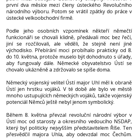
první dva měsíce mezi členy ústeckého Revolučního
národního výboru. Potom se vrátil zpátky do práce v
ústecké velkoobchodní firmě.
Podle jeho osobních vzpomínek někteří němečtí
funkcionáři se chovali klidně, předávali moc bez řečí,
jiní se rozčilovali, ale věděli, že stejně není jiné
východisko. Přebírání moci probíhalo prakticky od 8.
do 10. května, protože muselo být dohodnuto s úřady,
aby fungovaly dále. Německé obyvatelstvo Ústí se
chovalo ukázněně a zdržovalo se spíše doma.
Německý vojenský velitel Ústí major Uhl měl k obraně
Ústí jen hrstku vojáků. V té době ale bylo ve městě
mnoho ustupujících německých vojáků, takže vojenský
potenciál Němců ještě nebyl jenom symbolický.
Během 8. května převzal revoluční národní výbor v
Ústí moc od starosty a okresního vedoucího NSDAP,
který byl politicky nejvyšším představitelem Říše. Ten
přesvědčil majora Uhla, aby odevzdal moc Čechům.