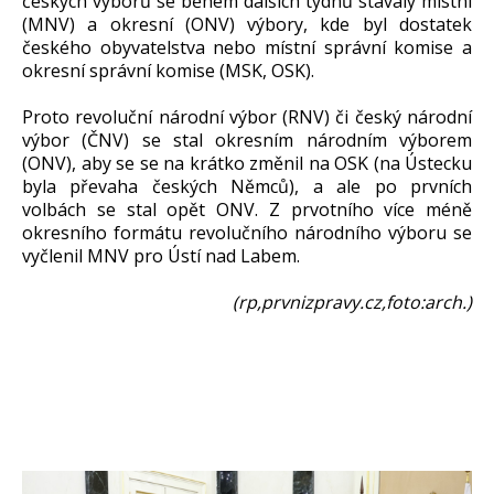
českých výborů se během dalších týdnů stávaly místní
(MNV) a okresní (ONV) výbory, kde byl dostatek
českého obyvatelstva nebo místní správní komise a
okresní správní komise (MSK, OSK).
Proto revoluční národní výbor (RNV) či český národní
výbor (ČNV) se stal okresním národním výborem
(ONV), aby se se na krátko změnil na OSK (na Ústecku
byla převaha českých Němců), a ale po prvních
volbách se stal opět ONV. Z prvotního více méně
okresního formátu revolučního národního výboru se
vyčlenil MNV pro Ústí nad Labem.
(rp,prvnizpravy.cz,foto:arch.)