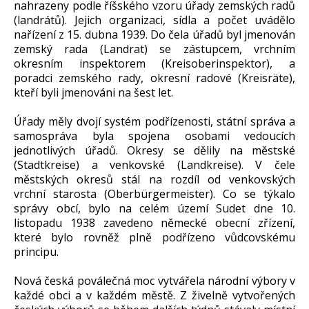
nahrazeny podle říšského vzoru úřady zemských radů
(landrátů). Jejich organizaci, sídla a počet uvádělo
nařízení z 15. dubna 1939. Do čela úřadů byl jmenován
zemský rada (Landrat) se zástupcem, vrchním
okresním inspektorem (Kreisoberinspektor), a
poradci zemského rady, okresní radové (Kreisräte),
kteří byli jmenováni na šest let.
Úřady měly dvojí systém podřízenosti, státní správa a
samospráva byla spojena osobami vedoucích
jednotlivých úřadů. Okresy se dělily na městské
(Stadtkreise) a venkovské (Landkreise). V čele
městských okresů stál na rozdíl od venkovských
vrchní starosta (Oberbürgermeister). Co se týkalo
správy obcí, bylo na celém území Sudet dne 10.
listopadu 1938 zavedeno německé obecní zřízení,
které bylo rovněž plně podřízeno vůdcovskému
principu.
Nová česká poválečná moc vytvářela národní výbory v
každé obci a v každém městě. Z živelně vytvořených