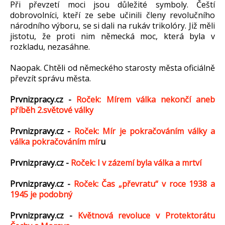
Při převzetí moci jsou důležité symboly. Čeští
dobrovolníci, kteří ze sebe učinili členy revolučního
národního výboru, se si dali na rukáv trikolóry. Již měli
jistotu, že proti nim německá moc, která byla v
rozkladu, nezasáhne.
Naopak. Chtěli od německého starosty města oficiálně
převzít správu města.
Prvnizpracy.cz -
Roček: Mírem válka nekončí aneb
příběh 2.světové války
Prvnizpravy.cz -
Roček: Mír je pokračováním války a
válka pokračováním mír
u
Prvnizpravy.cz -
Roček: I v zázemí byla válka a mrtví
Prvnizpravy.cz -
Roček: Čas „převratu“ v roce 1938 a
1945 je podobný
Prvnizpravy.cz -
Květnová revoluce v Protektorátu