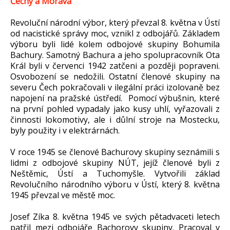
Čechy a Morava
Revoluční národní výbor, který převzal 8. května v Ústí
od nacistické správy moc, vznikl z odbojářů. Základem
výboru byli lidé kolem odbojové skupiny Bohumila
Bachury. Samotný Bachura a jeho spolupracovník Ota
Král byli v červenci 1942 zatčeni a později popraveni.
Osvobození se nedožili. Ostatní členové skupiny na
severu Čech pokračovali v ilegální práci izolovaně bez
napojení na pražské ústředí. Pomocí výbušnin, které
na první pohled vypadaly jako kusy uhlí, vyřazovali z
činnosti lokomotivy, ale i důlní stroje na Mostecku,
byly použity i v elektrárnách.
V roce 1945 se členové Bachurovy skupiny seznámili s
lidmi z odbojové skupiny NÚT, jejíž členové byli z
Neštěmic, Ústí a Tuchomyšle. Vytvořili základ
Revolučního národního výboru v Ústí, který 8. května
1945 převzal ve městě moc.
Josef Zíka 8. května 1945 ve svých pětadvaceti letech
patřil mezi odbojáře Bachorovy skupiny. Pracoval v