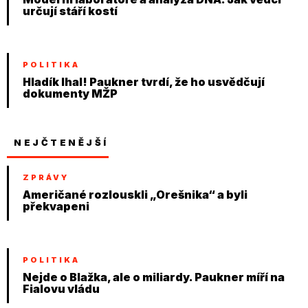
určují stáří kostí
POLITIKA
Hladík lhal! Paukner tvrdí, že ho usvědčují
dokumenty MŽP
NEJČTENĚJŠÍ
ZPRÁVY
Američané rozlouskli „Orešnika“ a byli
překvapeni
POLITIKA
Nejde o Blažka, ale o miliardy. Paukner míří na
Fialovu vládu