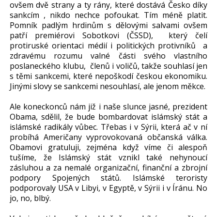
ovšem dvě strany a ty rány, které dostává Česko díky
sankcím , nikdo nechce pofoukat. Tím méně platit.
Pomník padlým hrdinům s dělovými salvami ovšem
patří premiérovi Sobotkovi (ČSSD), který čelí
protiruské orientaci médií i politických protivníků a
zdravému rozumu valné části svého vlastního
poslaneckého klubu, členů i voličů, takže souhlasí jen
s těmi sankcemi, které nepoškodí českou ekonomiku.
Jinými slovy se sankcemi nesouhlasí, ale jenom měkce.
Ale koneckonců nám již i naše slunce jasné, prezident
Obama, sdělil, že bude bombardovat islámský stát a
islámské radikály vůbec. Třebas i v Sýrii, která ač v ní
probíhá Američany vyprovokovaná občanská válka.
Obamovi gratuluji, zejména když víme či alespoň
tušíme, že Islámský stát vznikl také nehynoucí
zásluhou a za nemalé organizační, finanční a zbrojní
podpory Spojených států. Islámské teroristy
podporovaly USA v Libyi, v Egyptě, v Sýrii i v Íránu. No
jo, no, blbý.