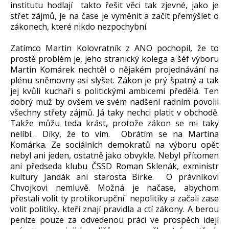
institutu hodlají takto řešit věci tak zjevné, jako je
střet zájmů, je na čase je vyměnit a začít přemýšlet o
zákonech, které nikdo nezpochybní.
Zatímco Martin Kolovratník z ANO pochopil, že to
prostě problém je, jeho stranický kolega a šéf výboru
Martin Komárek nechtěl o nějakém projednávání na
plénu sněmovny asi slyšet. Zákon je prý špatný a tak
jej kvůli kuchaři s politickými ambicemi předělá. Ten
dobrý muž by ovšem ve svém nadšení radním povolil
všechny střety zájmů. Já taky nechci platit v obchodě.
Takže můžu teda krást, protože zákon se mi taky
nelíbí… Díky, že to vím. Obrátím se na Martina
Komárka. Ze sociálních demokratů na výboru opět
nebyl ani jeden, ostatně jako obvykle. Nebyl přítomen
ani předseda klubu ČSSD Roman Sklenák, exministr
kultury Jandák ani starosta Birke. O právníkovi
Chvojkovi nemluvě. Možná je načase, abychom
přestali volit ty protikorupční nepolitiky a začali zase
volit politiky, kteří znají pravidla a ctí zákony. A berou
peníze pouze za odvedenou práci ve prospěch idejí