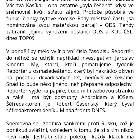
Václava Kasíka. I ona ostatně „byla řešena“ kdysi ve
sněmovně kvůli střetu zájmů. Protože působila ve
funkci členky bytové komise Rady městské části, jsa
nominována svou mateřskou partají – ODS. Tehdy
zabránili jejímu vyhození poslanci ODS a KDU-ČSL,
dnes TOP09.
V pondělí by mělo vyjít první číslo časopisu Reportér,
do něhož se uchýlil například investigativní Jaroslav
Kmenta. My, starci, kteří pamatujeme týdeník
Reportér z osmašedeátého, který byl nakrátko oživen
na počátku devadesátých let, nedůvěřivě čekáme.
Snad to bude něco jiného, než přepsané odposlechy.
Reportér vyjde na papíře, bude mít i webovou stránku
a také má být dostupný Androidem a iOSem.
Šéfredaktorem je Robert Čásenský, který býval
šéfredaktorem deníku Mladá fronta DNES.
Sněmovna se zaobírá sankcemi proti Rusku, což je
poněkud zvláštní, vzhledem k tomu, že si s tím nikdo
neví rady. Jestřábi stále poletují, každý klacek má