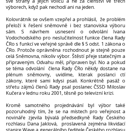
své strany a jejich voličů a ne za členství ve třech
výborech, když pak nechodí ani na jeden.
Kolovrátník se ovšem vzepřel a prohlásil, že problém
přeloží k řešení sněmovně i bez stanoviska výboru
sám. S návrhem usnesení o odvolání Ivana
Vodochodského pro neslučitelnost funkce člena Rady
ČRo s funkcí ve veřejné správě dle § 5 odst. 1 zákona o
ČRo. Protože oprávněna rozhodnout je stejně pouze
celá Sněmovna, nikoliv výbor. Štěstí přeje statečným a
připraveným. Odvahu měl, připraven byl. No a pokud
se téma odvolání člena Rady ČRo někdy dostane na
plénum sněmovny, uvidíme, kterak poslanci ctí
zákony, které sami kdysi psali. Konkrétně pasáž o
střetu zájmů členů Rady psal poslanec ČSSD Miloslav
Kučera v lednu roku 2001, těsně po televizní krizi.
Kromě samotného projednávání byl výbor také
pozoruhodný tím, že se na místech pro veřejnost a
novináře zjevila bývalá předsedkyně Rady Českého
rozhlasu Dana Jaklová, proslavená zejména likvidací
stanice Wave a generálního ředitele Českého rozhlasu