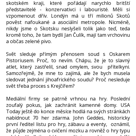
skotském kraji, které pořádají narychlo britští
představitelé - konzervativci i labouristé. Měli si
vzpomenout dřív. Londýn má u tří milionů Skotů
pověst nafoukané a asociální metropole. Nicméně,
nikdy jsme o Skotsku neslyšeli tolik jako teď, teda
kromě toho, že tam bydlí Jan Čulík, mají tam vrchovinu
a občas zelené pivo.
Svět sleduje přímým přenosem soud s Oskarem
Pistoriusem. Proč, to nevím. Chápu, že je to slavný
atlet, který zastřelil, snad omylem, svou přítelkyni.
Samozřejmě, že mne to zajímá, ale že bych musela
sledovat jednání jihoafrického soudu? Proč nesleduje
svět třeba proces s Krejčířem?
Mediální firmy se patrně vrhnou na hry. Poslední
zoufalý pokus, jak zachránit kamenné domy. USA
Today ještě do konce měsíce hodlá na svých stránkách
nabídnout 70 her zdarma. John Geddes, historicky
první ředitel listu pro hry, zábavu a eventy, oznámil,
že půjde zejména o cvičení mozku a rovněž o hry typu