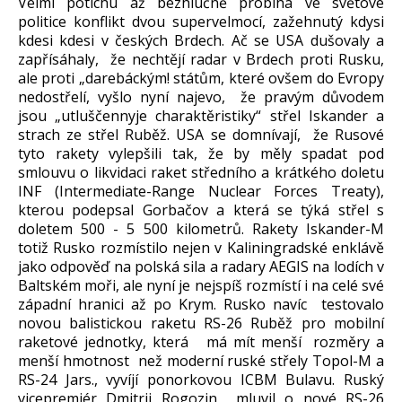
Velmi potichu až bezhlučně probíhá ve světové
politice konflikt dvou supervelmocí, zažehnutý kdysi
kdesi kdesi v českých Brdech. Ač se USA dušovaly a
zapřísáhaly, že nechtějí radar v Brdech proti Rusku,
ale proti „darebáckým! státům, které ovšem do Evropy
nedostřelí, vyšlo nyní najevo, že pravým důvodem
jsou „utluščennyje charaktěristiky“ střel Iskander a
strach ze střel Ruběž. USA se domnívají, že Rusové
tyto rakety vylepšili tak, že by měly spadat pod
smlouvu o likvidaci raket středního a krátkého doletu
INF (Intermediate-Range Nuclear Forces Treaty),
kterou podepsal Gorbačov a která se týká střel s
doletem 500 - 5 500 kilometrů. Rakety Iskander-M
totiž Rusko rozmístilo nejen v Kaliningradské enklávě
jako odpověď na polská sila a radary AEGIS na lodích v
Baltském moři, ale nyní je nejspíš rozmístí i na celé své
západní hranici až po Krym. Rusko navíc testovalo
novou balistickou raketu RS-26 Ruběž pro mobilní
raketové jednotky, která má mít menší rozměry a
menší hmotnost než moderní ruské střely Topol-M a
RS-24 Jars., vyvíjí ponorkovou ICBM Bulavu. Ruský
vicepremiér Dmitrij Rogozin mluvil o nové RS-26