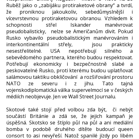
Ruběž jako o „zabijáku protiraketové obrany“ a tvrdí,
že proniknou jakoukoliv, sebedůmyslnější i
vícevrstevnou protiraketovou obranou. Vzhledem k
schopnosti střel Iskander manévrovat
pseudobalisticky, nelze se Američanům divit. Pokud
Rusko vybavilo pseudobalistickým manévrováním i
interkontinentální střely, jsou prakticky
nesestřelitelné. USA nepotřebují silného a
sebevědomého partnera, kterého budou respektovat.
Potřebují ekonomicky i bezpečnostně slabé a
peskovatelné Rusko, proti kterému budou uplatňovat
salámovou taktiku obkličování a rozšiřování prostoru
NATO ze severu i z jihu. Tato tajná
vojenskodiplomatická válka supervelmocí se v českých
médiích neobjevuje. Jen ve Wall Street Journalu.
Skotové také stojí před volbou zda být, či nebýt
součástí Británie a zdá se, že jejich kampaň je
úspěšná. Skotsko se štíplo půl na půl a ani mediální
bomba v podobě druhého dítěte budoucí queen
consort to asi nevyřeší. Natož spanilé jízdy po libém