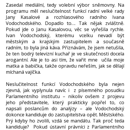
Zasedal mediální, tedy volební výbor sněmovny. Na
programu měl neslučitelnost funkcí radní velké rady
Jany Kasalové a rozhlasového radního Ivana
Vodochodského. Dopadlo to…. Tak nějak zvláštně.
Pokud jde o Janu Kasalovou, věc se vyřešila rychle.
Ivan Vodochodský, kterému vcelku nevadí být
městským a krajským zastupitelem a současně
radním, to byla jiná káva. Přiznávám, že jsem netušila,
že ten bodrý televizní kuchař je ve skutečnosti docela
arogantní. Ale je to asi tím, že vařit mne učila moje
matka a babička, takže opravdu neřeším, jak se dělají
míchaná vajíčka.
Neslučitelnost funkcí Vodochodského byla nejen
zjevná, jak vyplynula navíc i z písemného posudku
Parlamentního institutu – nikoliv ovšem z projevu
jeho představitele, který prakticky popřel to, co
napsali poslancům do analýzy – ale Vodochodský
dokonce kandiduje do zastupitelstva opět. Městského.
Prý kdyby ho zvolili, vzdá se mandátu. Tak proč teda
kandiduje? Pokud ústavní právníci z Parlamentního