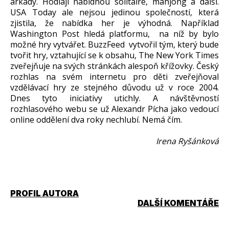
arkády. Hodlají nabídnou solitaire, mahjong a další.
USA Today ale nejsou jedinou společností, která
zjistila, že nabídka her je výhodná. Například
Washington Post hledá platformu, na níž by bylo
možné hry vytvářet. BuzzFeed vytvořil tým, který bude
tvořit hry, vztahující se k obsahu, The New York Times
zveřejňuje na svých stránkách alespoň křížovky. Český
rozhlas na svém internetu pro děti zveřejňoval
vzdělávací hry ze stejného důvodu už v roce 2004.
Dnes tyto iniciativy utichly. A návštěvností
rozhlasového webu se už Alexandr Pícha jako vedoucí
online oddělení dva roky nechlubí. Nemá čím.
Irena Ryšánková
PROFIL AUTORA
DALŠÍ KOMENTÁŘE