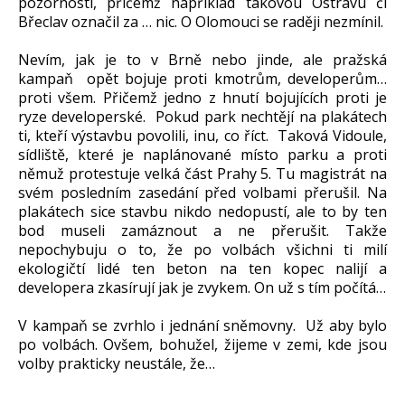
pozornosti, přičemž například takovou Ostravu či
Břeclav označil za … nic. O Olomouci se raději nezmínil.
Nevím, jak je to v Brně nebo jinde, ale pražská
kampaň opět bojuje proti kmotrům, developerům…
proti všem. Přičemž jedno z hnutí bojujících proti je
ryze developerské. Pokud park nechtějí na plakátech
ti, kteří výstavbu povolili, inu, co říct. Taková Vidoule,
sídliště, které je naplánované místo parku a proti
němuž protestuje velká část Prahy 5. Tu magistrát na
svém posledním zasedání před volbami přerušil. Na
plakátech sice stavbu nikdo nedopustí, ale to by ten
bod museli zamáznout a ne přerušit. Takže
nepochybuju o to, že po volbách všichni ti milí
ekologičtí lidé ten beton na ten kopec nalijí a
developera zkasírují jak je zvykem. On už s tím počítá…
V kampaň se zvrhlo i jednání sněmovny. Už aby bylo
po volbách. Ovšem, bohužel, žijeme v zemi, kde jsou
volby prakticky neustále, že…