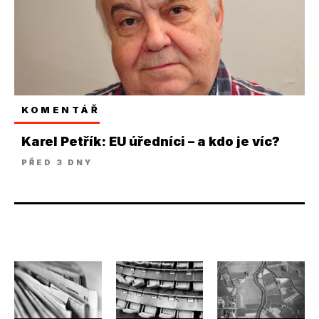
KOMENTÁŘ
Karel Petřík: EU úředníci – a kdo je víc?
PŘED 3 DNY