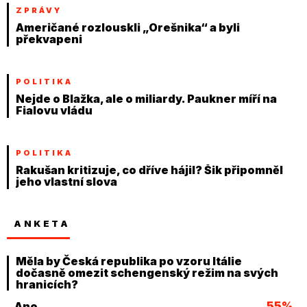
ZPRÁVY
Američané rozlouskli „Orešnika“ a byli
překvapeni
POLITIKA
Nejde o Blažka, ale o miliardy. Paukner míří na
Fialovu vládu
POLITIKA
Rakušan kritizuje, co dříve hájil? Šik připomněl
jeho vlastní slova
ANKETA
Měla by Česká republika po vzoru Itálie
dočasně omezit schengenský režim na svých
hranicích?
55%
Ano