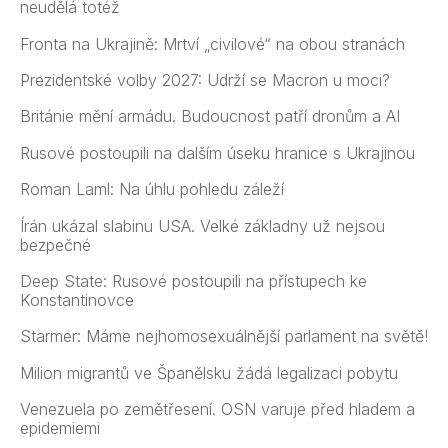
neudělá totéž
Fronta na Ukrajině: Mrtví „civilové“ na obou stranách
Prezidentské volby 2027: Udrží se Macron u moci?
Británie mění armádu. Budoucnost patří dronům a AI
Rusové postoupili na dalším úseku hranice s Ukrajinou
Roman Laml: Na úhlu pohledu záleží
Írán ukázal slabinu USA. Velké základny už nejsou
bezpečné
Deep State: Rusové postoupili na přístupech ke
Konstantinovce
Starmer: Máme nejhomosexuálnější parlament na světě!
Milion migrantů ve Španělsku žádá legalizaci pobytu
Venezuela po zemětřesení. OSN varuje před hladem a
epidemiemi