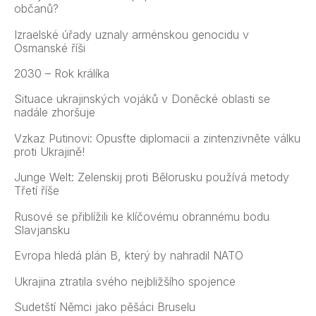
občanů?
Izraelské úřady uznaly arménskou genocidu v
Osmanské říši
2030 – Rok králíka
Situace ukrajinských vojáků v Doněcké oblasti se
nadále zhoršuje
Vzkaz Putinovi: Opusťte diplomacii a zintenzivněte válku
proti Ukrajině!
Junge Welt: Zelenskij proti Bělorusku používá metody
Třetí říše
Rusové se přiblížili ke klíčovému obrannému bodu
Slavjansku
Evropa hledá plán B, který by nahradil NATO
Ukrajina ztratila svého nejbližšího spojence
Sudetští Němci jako pěšáci Bruselu