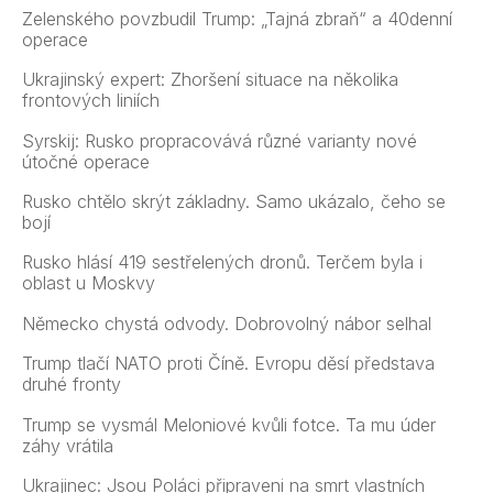
Zelenského povzbudil Trump: „Tajná zbraň“ a 40denní
operace
Ukrajinský expert: Zhoršení situace na několika
frontových liniích
Syrskij: Rusko propracovává různé varianty nové
útočné operace
Rusko chtělo skrýt základny. Samo ukázalo, čeho se
bojí
Rusko hlásí 419 sestřelených dronů. Terčem byla i
oblast u Moskvy
Německo chystá odvody. Dobrovolný nábor selhal
Trump tlačí NATO proti Číně. Evropu děsí představa
druhé fronty
Trump se vysmál Meloniové kvůli fotce. Ta mu úder
záhy vrátila
Ukrajinec: Jsou Poláci připraveni na smrt vlastních