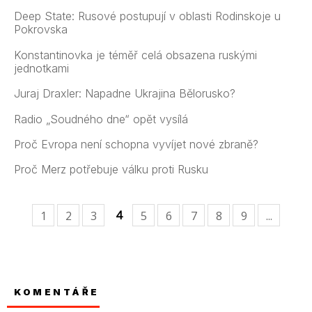
Deep State: Rusové postupují v oblasti Rodinskoje u
Pokrovska
Konstantinovka je téměř celá obsazena ruskými
jednotkami
Juraj Draxler: Napadne Ukrajina Bělorusko?
Radio „Soudného dne“ opět vysílá
Proč Evropa není schopna vyvíjet nové zbraně?
Proč Merz potřebuje válku proti Rusku
4
1
2
3
5
6
7
8
9
...
KOMENTÁŘE