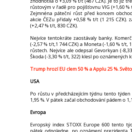
zhodnotila o +3,09 % t/t (467 CZK). Je to již t
růstovým v řadě pro pojišťovnu VIG (+1,60 % t
Zejmnéna páteční růst před koncem obchod
akcie ČEZu přidaly +0,58 % t/t (1 215 CZK).
(+2,47 % t/t, 830 CZK).
Nejvíce tentokráte zaostávaly banky. Komerčn
(-2,57 % t/t,1 744 CZK) a Moneta (-1,60 % t/t,
růstech. Nejvíce ale odepsal Gevorkyan (-8,
Škoda (-3,30 % t/t, 322) klesl po oznámených kv
Trump hrozí EU clem 50 % a Applu 25 %. Světov
USA
Po růstu v předcházejícím týdnu tento týden 
1,95 %. V pátek začal obchodování pádem o 1,1 %
Evropa
Evropský index STOXX Europe 600 tento týdn
pátek odpoledne, po oznámení prezidenta 