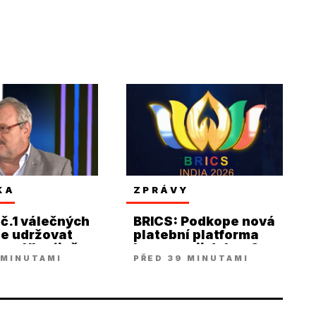
KA
ZPRÁVY
č.1 válečných
BRICS: Podkope nová
je udržovat
platební platforma
t na Ukrajině
hegemonii dolaru?
 MINUTAMI
PŘED 39 MINUTAMI