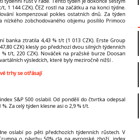
řetí týdenní růst v řadě. Tento týden je dokonce šestým
/t, 1 144 CZK). ČEZ rostl na začátku a na konci týdne.
ování kompenzoval pokles ostatních dnů. Za týden
 za nízkého zobchodovaného objemu posílilo Primoco
í banka ztratila 4,43 % t/t (1 013 CZK). Erste Group
 147,80 CZK) klesly po předchozí dvou silných týdenních
33 % t/t, 220 CZK). Nováček na pražské burze Doosan
artálních výsledcích, které byly meziročně nižší .
é trhy se otřásají
index S&P 500 oslabil. Od pondělí do čtvrtka odepsal
. Za celý týden klesne asi o 2,9 % t/t.
e oslabí po pěti předchozích týdenních růstech. V
Trumpa o návrhu 50% cla na evropské zboží, index