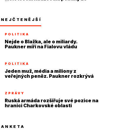
židle
NEJČTENĚJŠÍ
POLITIKA
Nejde o Blažka, ale o miliardy.
Paukner míří na Fialovu vládu
POLITIKA
Jeden muž, média a miliony z
veřejných peněz. Paukner rozkrývá
systém
ZPRÁVY
Ruská armáda rozšiřuje své pozice na
hranici Charkovské oblasti
ANKETA