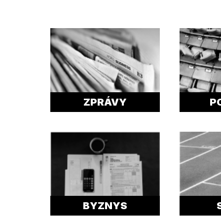
ZPRÁVY
P
BYZNYS