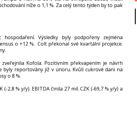
bchodování níže o 1,1 %. Za celý tento týden by to pak
t hospodaření. Výsledky byly podpořeny zejména
sus o +12 %. Colt překonal své kvartální projekce.
ny.
zveřejnila Kofola. Pozitivním překvapením je návrh
 byly reportovány již v únoru. Kvůli cukrové dani na
sy o 8 %.
-2,8 % y/y). EBITDA činila 27 mil. CZK (‑69,7 % y/y) a