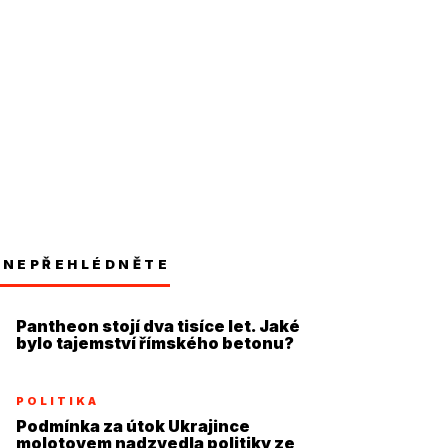
NEPŘEHLÉDNĚTE
Pantheon stojí dva tisíce let. Jaké
bylo tajemství římského betonu?
POLITIKA
Podmínka za útok Ukrajince
molotovem nadzvedla politiky ze