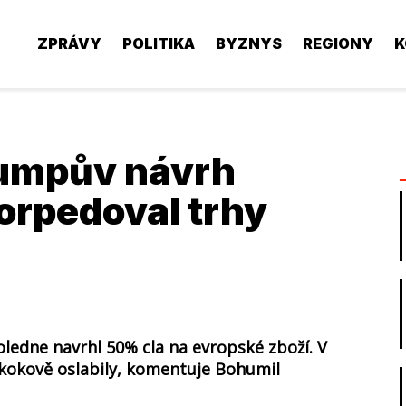
ZPRÁVY
POLITIKA
BYZNYS
REGIONY
K
rumpův návrh
torpedoval trhy
edne navrhl 50% cla na evropské zboží. V
skokově oslabily, komentuje Bohumil