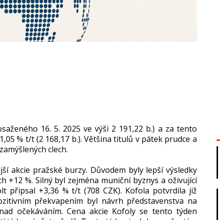
saženého 16. 5. 2025 ve výši 2 191,22 b.) a za tento
,05 % t/t (2 168,17 b.). Většina titulů v pátek prudce a
zamýšlených clech.
jší akcie pražské burzy. Důvodem byly lepší výsledky
ch +12 %. Silný byl zejména muniční byznys a oživující
t připsal +3,36 % t/t (708 CZK). Kofola potvrdila již
ozitivním překvapením byl návrh představenstva na
 nad očekáváním. Cena akcie Kofoly se tento týden