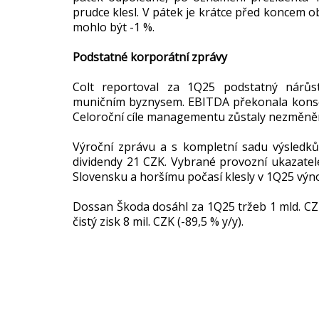
prudce klesl. V pátek je krátce před koncem o
mohlo být -1 %.
Podstatné korporátní zprávy
Colt reportoval za 1Q25 podstatný nárůs
muničním byznysem. EBITDA překonala konsen
Celoroční cíle managementu zůstaly nezměně
Výroční zprávu a s kompletní sadu výsledků 
dividendy 21 CZK. Vybrané provozní ukazatele
Slovensku a horšímu počasí klesly v 1Q25 výno
Dossan Škoda dosáhl za 1Q25 tržeb 1 mld. CZK (
čistý zisk 8 mil. CZK (-89,5 % y/y).