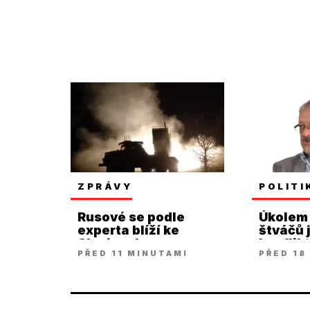
ZPRÁVY
POLITI
Rusové se podle
Úkolem 
experta blíží ke
štváčů 
Slavjansku a
konflik
PŘED 11 MINUTAMI
PŘED 18
Kramatorsku