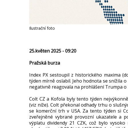
Ilustrační foto
25.květen 2025 - 09:20
Pražská burza
Index PX sestoupil z historického maxima (do
týden mírně oslabil. Jeho hodnota se snížila o 1
negativně reagovala na prohlášení Trumpa o 
Colt CZ a Kofola byly tento týden nejvýkonně
(viz níže). Colt překonal odhady trhu o slušný
se komerční trh v USA. Za tento týden si Col
zveřejněné vybrané provozní ukazatele a p
výplatu dividendy 21 CZK, což bylo vysoko