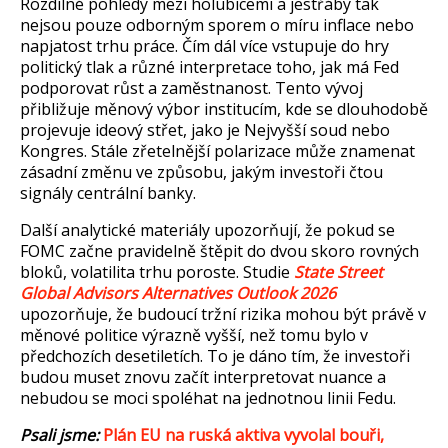
Rozdílné pohledy mezi holubicemi a jest
ř
áby tak
nejsou pouze odborným sporem o míru inflace nebo
napjatost trhu práce.
Č
ím dál více vstupuje do hry
politický tlak a r
ůzn
é interpretace toho, jak má Fed
podporovat r
ůst a zaměstnanost. Tento v
ývoj
p
řibližuje měnov
ý výbor institucím, kde se dlouhodob
ě
projevuje ideov
ý st
řet, jako je Nejvyšš
í soud nebo
Kongres. Stále z
řetelnějš
í polarizace m
ůže znamenat
z
ásadní zm
ěnu ve způsobu, jak
ým investo
ři čtou
sign
ály centrální banky.
Dal
š
í analytické materiály upozor
ňuj
í,
že pokud se
FOMC začne pravidelně štěpit do dvou skoro rovn
ých
blok
ů, volatilita trhu poroste. Studie
State Street
Global Advisors Alternatives Outlook 2026
upozorňuje, že budouc
í tr
žn
í rizika mohou být práv
ě v
měnov
é politice výrazn
ě vyšš
í, ne
ž tomu bylo v
předchoz
ích desetiletích. To je dáno tím,
že investoři
budou muset znovu zač
ít interpretovat nuance a
nebudou se moci spoléhat na jednotnou linii Fedu.
Psali jsme:
Pl
án EU na ruská aktiva vyvolal bou
ři,