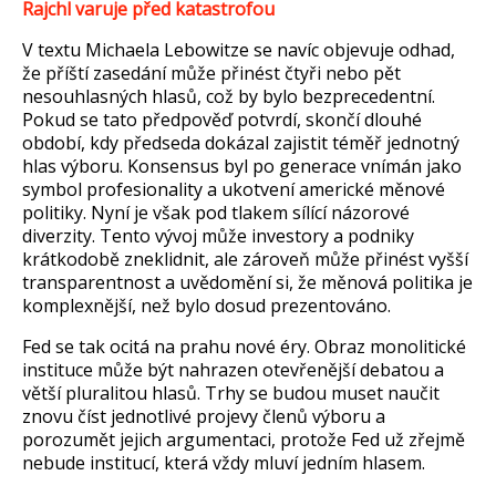
Rajchl varuje před katastrofou
V textu Michaela Lebowitze se navíc objevuje odhad,
že př
í
št
í zasedání m
ůže přin
ést
čtyři nebo pět
nesouhlasn
ých hlas
ů, což by bylo bezprecedentn
í.
Pokud se tato p
ředpověď potvrd
í, skon
č
í dlouhé
období, kdy p
ředseda dok
ázal zajistit tém
ěř jednotn
ý
hlas výboru. Konsensus byl po generace vnímán jako
symbol profesionality a ukotvení americké m
ěnov
é
politiky. Nyní je v
šak pod tlakem s
ílící názorové
diverzity. Tento vývoj m
ůže investory a podniky
kr
átkodob
ě zneklidnit, ale z
árove
ň může přin
ést vy
šš
í
transparentnost a uv
ědoměn
í si,
že měnov
á politika je
komplexn
ějš
í, ne
ž bylo dosud prezentov
áno.
Fed se tak ocitá na prahu nové éry. Obraz monolitické
instituce m
ůže b
ýt nahrazen otev
řenějš
í debatou a
v
ětš
í pluralitou hlas
ů. Trhy se budou muset naučit
znovu č
íst jednotlivé projevy
členů v
ýboru a
porozum
ět jejich argumentaci, protože Fed už zřejmě
nebude instituc
í, která v
ždy mluv
í jedním hlasem.