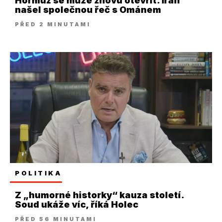
Hormuz se může znovu otevřít. Írán
našel společnou řeč s Ománem
PŘED 2 MINUTAMI
POLITIKA
Z „humorné historky“ kauza století.
Soud ukáže víc, říká Holec
PŘED 56 MINUTAMI