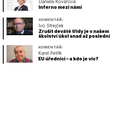
Daniela Kovářová
Inferno mezi námi
KOMENTÁŘ:
Ivo Strejček
Zrušit deváté třídy je v našem
školství úkol snad až poslední
KOMENTÁŘ:
Karel Petřík
EU úředníci – a kdo je víc?