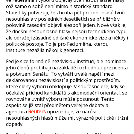
ve Feder
álním výboru objevily dva nesouhlasné hlasy,
co
ž samo o sobě nen
í mimo historický standard.
Statistiky potvrzují,
že zhruba pět procent hlasů tvořil
nesouhlas a v posledn
ích desetiletích se p
řibližně v
polovině zased
ání objevil alespo
ň jeden. Nov
é v
šak je,
že dnešn
í nesouhlasné hlasy nejsou technického typu,
ale odrá
žej
í zásadn
ě odlišn
é ekonomické vize a n
ěkdy i
politick
é postoje. To je pro Fed zm
ěna, kterou
instituce nezažila několik generac
í.
Fed je sice formáln
ě nez
ávislou institucí, ale nominace
jeho
členů prob
íhají na základ
ě rozhodnut
í prezidenta
a potvrzení Senátu. To vytvá
ř
í trvalé nap
ět
í mezi
deklarovanou nezávislostí a politickým prost
řed
ím,
které
členy v
ýboru obklopuje. V sou
časn
é é
ře, kdy se
oček
ává p
ř
íchod kandidát
ů s akomodačn
í orientací, se
rovnováha uvnit
ř v
ýboru m
ůže posunout. Tento
aspekt se již stal předmětem veřejn
é debaty
a
agentura
Reuters
upozor
ňuje, že n
ár
ůst
nesouhlasn
ých hlas
ů může m
ít výrazné politické i tr
žn
í
dopady.