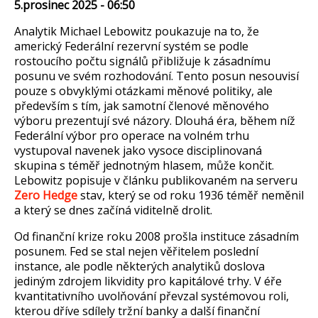
5.prosinec 2025 - 06:50
A
nalytik Michael Lebowitz p
o
ukazuje
na to
,
že
americk
ý Federální rezervní systém se podle
rostoucího po
čtu sign
ál
ů přibližuje k z
ásadnímu
posunu ve svém rozhodování. Tento posun nesouvisí
pouze s obvyklými otázkami m
ěnov
é politiky, ale
p
ředevš
ím s tím, jak samotní
členov
é m
ěnov
ého
výboru prezentují své názory. Dlouhá éra, b
ěhem n
í
ž
Feder
ální výbor pro operace na volném trhu
vystupoval navenek jako vysoce disciplinovaná
skupina s tém
ěř jednotn
ým hlasem, m
ůže končit.
Lebowitz popisuje v čl
á
nku publikovan
é
m na serveru
Zero Hedge
stav, který se od roku 1936 tém
ěř neměnil
a kter
ý se dnes za
č
íná viditeln
ě drolit.
Od finančn
í krize roku 2008 pro
šla instituce z
ásadním
posunem. Fed se stal nejen v
ěřitelem posledn
í
instance, ale podle n
ěkter
ých analytik
ů doslova
jedin
ým zdrojem likvidity pro kapitálové trhy. V é
ře
kvantitativn
ího uvol
ňov
ání p
řevzal syst
émovou roli,
kterou d
ř
íve sdílely tr
žn
í banky a dal
š
í finan
čn
í