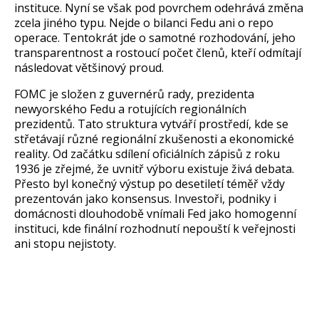
instituce. Nyní se v
šak pod povrchem odehr
ává zm
ěna
zcela jin
ého typu. Nejde o bilanci Fedu ani o repo
operace. Tentokrát jde o samotné rozhodování, jeho
transparentnost a rostoucí po
čet členů, kteř
í odmítají
následovat v
ětšinov
ý proud.
FOMC je slo
žen z guvern
ér
ů rady, prezidenta
newyorsk
ého Fedu a rotujících regionálních
prezident
ů. Tato struktura vytv
á
ř
í prost
řed
í, kde se
st
řet
ávají r
ůzn
é regionální zku
šenosti a ekonomick
é
reality. Od za
č
átku sdílení oficiálních zápis
ů z roku
1936 je zřejm
é,
že uvnitř v
ýboru existuje
živ
á debata.
P
řesto byl konečn
ý výstup po desetiletí tém
ěř vždy
prezentov
án jako konsensus. Investo
ři, podniky i
dom
ácnosti dlouhodob
ě vn
ímali Fed jako homogenní
instituci, kde finální rozhodnutí nepou
št
í k ve
řejnosti
ani stopu nejistoty.