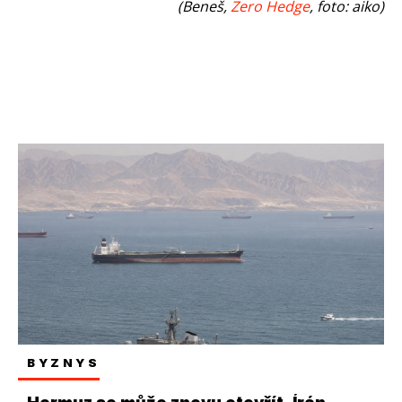
(Bene
š,
Zero
Hedge
, foto: aiko)
BYZNYS