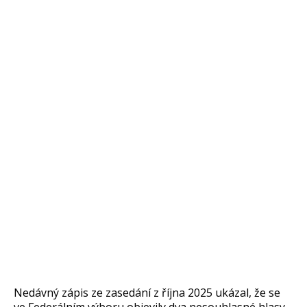
Ned
ávný zápis ze zasedání z
ř
íjna 2025 ukázal,
že se