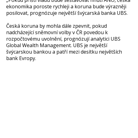
„Pokud příští vládu bude sestavovat hnutí ANO, česká
ekonomika poroste rychleji a koruna bude výrazněji
posilovat, prognózuje největší švýcarská banka UBS.
Česká koruna by mohla dále zpevnit, pokud
nadcházející sněmovní volby v ČR povedou k
rozpočtovému uvolnění, prognózují analytici UBS
Global Wealth Management. UBS je největší
švýcarskou bankou a patří mezi desítku největších
bank Evropy.