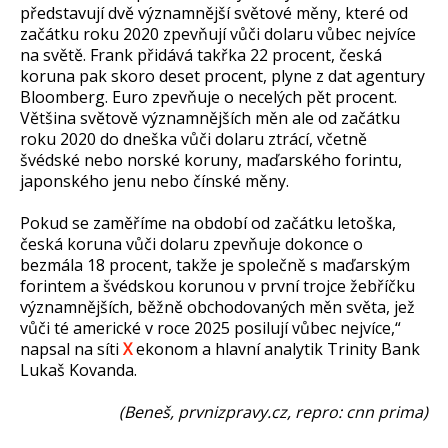
představují dvě významnější světové měny, které od
začátku roku 2020 zpevňují vůči dolaru vůbec nejvíce
na světě. Frank přidává takřka 22 procent, česká
koruna pak skoro deset procent, plyne z dat agentury
Bloomberg. Euro zpevňuje o necelých pět procent.
Většina světově významnějších měn ale od začátku
roku 2020 do dneška vůči dolaru ztrácí, včetně
švédské nebo norské koruny, maďarského forintu,
japonského jenu nebo čínské měny.
Pokud se zaměříme na období od začátku letoška,
česká koruna vůči dolaru zpevňuje dokonce o
bezmála 18 procent, takže je společně s maďarským
forintem a švédskou korunou v první trojce žebříčku
významnějších, běžně obchodovaných měn světa, jež
vůči té americké v roce 2025 posilují vůbec nejvíce,“
napsal na síti
X
ekonom a hlavní analytik Trinity Bank
Lukaš Kovanda.
(Beneš, prvnizpravy.cz, repro: cnn prima)