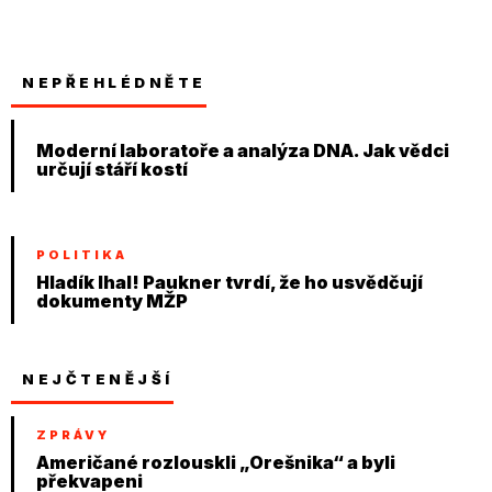
NEPŘEHLÉDNĚTE
Moderní laboratoře a analýza DNA. Jak vědci
určují stáří kostí
POLITIKA
Hladík lhal! Paukner tvrdí, že ho usvědčují
dokumenty MŽP
NEJČTENĚJŠÍ
ZPRÁVY
Američané rozlouskli „Orešnika“ a byli
překvapeni