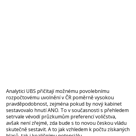
Analytici UBS přičítají možnému povolebnímu
rozpočtovému uvolnění v ČR poměrně vysokou
pravděpodobnost, zejména pokud by nový kabinet
sestavovalo hnutí ANO. To v současnosti s přehledem
setrvale vévodí průzkumům preferencí voličstva,
avšak není zřejmé, zda bude s to novou českou vládu
skutečně sestavit. A to jak vzhledem k počtu získaných
hlasů, tak i koaličnímu potenciálu.