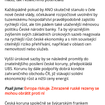
Každopádně pokud by ANO skutečně stanulo v čele
nové české vlády, očekávané rozpočtové uvolnění by
tuzemskému hospodářství pravděpodobně zajistilo
rychlejší růst, ale tím pádem také utaženější měnovou
politiku České národní banky. Ta by výraznějším
zvýšením svých základních úrokových sazeb reagovala
na rychlejší růst české ekonomiky a s ním související
citelnější riziko přehřívání, například v oblasti cen
nemovitostí nebo služeb.
Vyšší úrokové sazby by se následně promítly do
znatelnějšího posílení české koruny, předpokládá
UBS. Korunu by dále podpořily dobrá kondice
zahraničního obchodu ČR, již stávající solidní
ekonomický růst a nižší ceny energií.
Psali jsme:
Evropa riskuje. Zmrazené ruské rezervy se
mohou obrátit proti ní
Česká koruna společně se švýcarským frankem