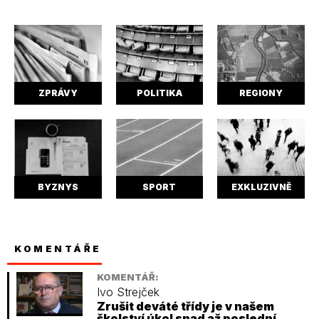
ZPRÁVY
POLITIKA
REGIONY
BYZNYS
SPORT
EXKLUZIVNĚ
KOMENTÁŘE
KOMENTÁŘ:
Ivo Strejček
Zrušit deváté třídy je v našem
školství úkol snad až poslední