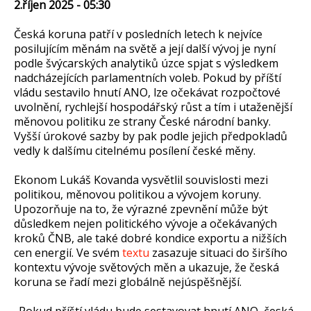
2.říjen 2025 - 05:30
Česká koruna patří v posledních letech k nejvíce
posilujícím měnám na světě a její další vývoj je nyní
podle švýcarských analytiků úzce spjat s výsledkem
nadcházejících parlamentních voleb. Pokud by příští
vládu sestavilo hnutí ANO, lze očekávat rozpočtové
uvolnění, rychlejší hospodářský růst a tím i utaženější
měnovou politiku ze strany České národní banky.
Vyšší úrokové sazby by pak podle jejich předpokladů
vedly k dalšímu citelnému posílení české měny.
Ekonom Lukáš Kovanda vysvětlil souvislosti mezi
politikou, měnovou politikou a vývojem koruny.
Upozorňuje na to, že výrazné zpevnění může být
důsledkem nejen politického vývoje a očekávaných
kroků ČNB, ale také dobré kondice exportu a nižších
cen energií. Ve svém
textu
zasazuje situaci do širšího
kontextu vývoje světových měn a ukazuje, že česká
koruna se řadí mezi globálně nejúspěšnější.